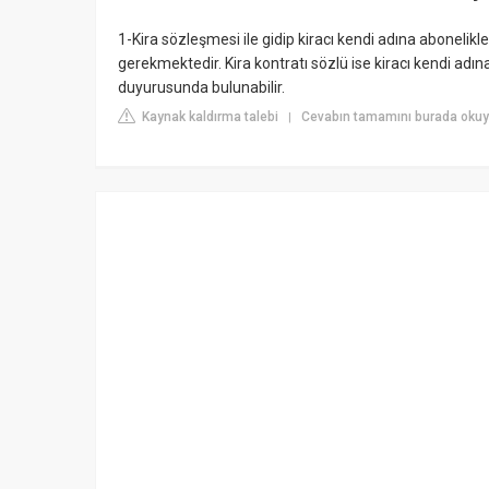
1-Kira sözleşmesi ile gidip kiracı kendi adına abonelikleri
gerekmektedir. Kira kontratı sözlü ise kiracı kendi a
duyurusunda bulunabilir.
Kaynak kaldırma talebi
Cevabın tamamını burada okuyu
|