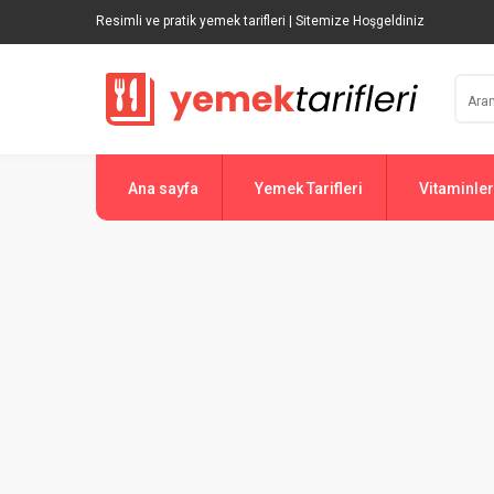
Resimli ve pratik yemek tarifleri | Sitemize Hoşgeldiniz
Ana sayfa
Yemek Tarifleri
Vitaminler