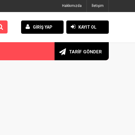
Hakkımızda
İletişim
GİRİŞ YAP
KAYIT OL
TARİF GÖNDER