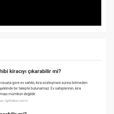
ibi kiracıyı çıkarabilir mi?
Mevzuata göre ev sahibi, kira sözleşmesi süresi bitmeden
şeklinde bir talepte bulunamaz. Ev sahiplerinin, kira
tması mümkün değildir.
n: tgrthaber.com.tr