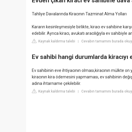
Evden çıkan kiracı ev sahibine dava 
Tahliye Davalarında Kiracının Tazminat Alma Yolları
Kararın kesinleşmesiyle birlikte, kiracı ev sahibine kar
edebilir. Ayrıca kiracı, avukatı aracılığıyla ev sahibiyle
Kaynak kaldırma talebi
Cevabın tamamını burada okuyu
|
Ev sahibi hangi durumlarda kiracıyı
Ev sahibinin eve ihtiyacının olması,kiracının mülkte on 
kiracının kira ödemesini yapmaması, ev sahibinin değiş
adına ihtarname çekilebilir.
Kaynak kaldırma talebi
Cevabın tamamını burada okuyu
|