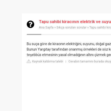
Tapu sahibi kiracının elektrik ve suy
Ana Sayfa
»
Sıkça sorulan sorular
» Tapu sahibi kir
Bu suça göre de kiracının elektriğini, suyunu, doğal ga
Bunun Yargıtay tarafından onanmış örnekleri de söz ko
teşebbüs etmesinin yasal olmadığının altını çizmek ger
Kaynak kaldırma talebi
Cevabın tamamını burada okuy
|