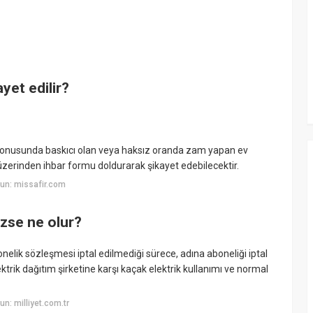
yet edilir?
 konusunda baskıcı olan veya haksız oranda zam yapan ev
üzerinden ihbar formu doldurarak şikayet edebilecektir.
un: missafir.com
ezse ne olur?
onelik sözleşmesi iptal edilmediği sürece, adına aboneliği iptal
elektrik dağıtım şirketine karşı kaçak elektrik kullanımı ve normal
n: milliyet.com.tr