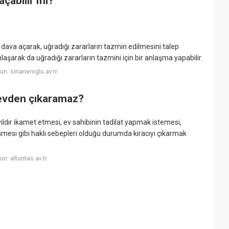
açabilir mi?
şı dava açarak, uğradığı zararların tazmin edilmesini talep
 anlaşarak da uğradığı zararların tazmini için bir anlaşma yapabilir.
n: sinaneroglu.av.tr
 evden çıkaramaz?
yıldır ikamet etmesi, ev sahibinin tadilat yapmak istemesi,
mesi gibi haklı sebepleri olduğu durumda kiracıyı çıkarmak
n: altuntas.av.tr