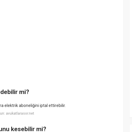
edebilir mi?
elektrik aboneliğini iptal ettirebilir.
n: avukatlarasor.net
yunu kesebilir mi?