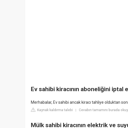
Ev sahibi kiracının aboneliğini iptal 
Merhabalar, Ev sahibi ancak kiracı tahliye olduktan sonra 
Kaynak kaldırma talebi
Cevabın tamamını burada okuyu
|
Mülk sahibi kiracının elektrik ve su