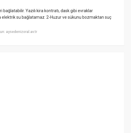
 bağlatabilir. Yazılı kira kontratı, dask gibi evraklar
dına elektrik su bağlatamaz. 2-Huzur ve sükunu bozmaktan suç
n: aysedenizoral.av.tr