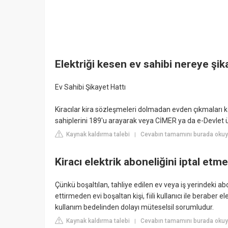
Elektriği kesen ev sahibi nereye şika
Ev Sahibi Şikayet Hattı
Kiracılar kira sözleşmeleri dolmadan evden çıkmaları
sahiplerini 189'u arayarak veya CİMER ya da e-Devlet 
Kaynak kaldırma talebi
Cevabın tamamını burada okuy
|
Kiracı elektrik aboneliğini iptal etm
Çünkü boşaltılan, tahliye edilen ev veya iş yerindeki ab
ettirmeden evi boşaltan kişi, fiili kullanıcı ile beraber 
kullanım bedelinden dolayı müteselsil sorumludur.
Kaynak kaldırma talebi
Cevabın tamamını burada okuyu
|