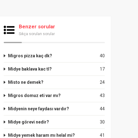
Benzer sorular
Sıkça sorulan sorular
Migros pizza kaç dk?
40
Midye baklava kac tl?
17
Misto ne demek?
24
Migros domuz eti var mı?
43
Midyenin neye faydası vardır?
44
Midye görevi nedir?
30
Midye yemek haram mı helal mi?
41