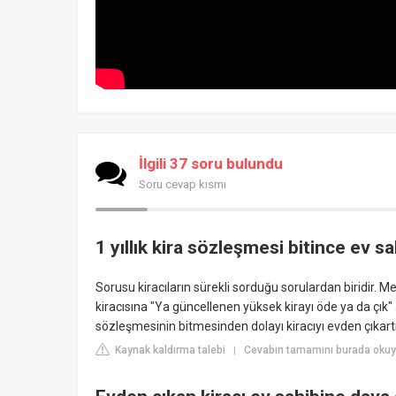
İlgili 37 soru bulundu
Soru cevap kısmı
1 yıllık kira sözleşmesi bitince ev sah
Sorusu kiracıların sürekli sorduğu sorulardan biridir. 
kiracısına "Ya güncellenen yüksek kirayı öde ya da çık" 
sözleşmesinin bitmesinden dolayı kiracıyı evden çıkar
Kaynak kaldırma talebi
Cevabın tamamını burada okuyu
|