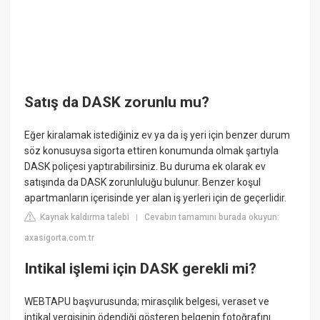
Satış da DASK zorunlu mu?
Eğer kiralamak istediğiniz ev ya da iş yeri için benzer durum
söz konusuysa sigorta ettiren konumunda olmak şartıyla
DASK poliçesi yaptırabilirsiniz. Bu duruma ek olarak ev
satışında da DASK zorunluluğu bulunur. Benzer koşul
apartmanların içerisinde yer alan iş yerleri için de geçerlidir.
Kaynak kaldırma talebi
Cevabın tamamını burada okuyun:
|
axasigorta.com.tr
Intikal işlemi için DASK gerekli mi?
WEBTAPU başvurusunda; mirasçılık belgesi, veraset ve
intikal vergisinin ödendiği gösteren belgenin fotoğrafını