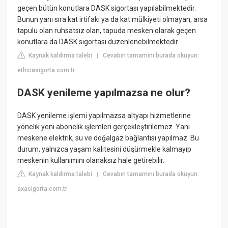
geçen bütün konutlara DASK sigortası yapılabilmektedir.
Bunun yanı sıra kat irtifakı ya da kat mülkiyeti olmayan, arsa
tapulu olan ruhsatsız olan, tapuda mesken olarak geçen
konutlara da DASK sigortası düzenlenebilmektedir.
Kaynak kaldırma talebi
Cevabın tamamını burada okuyun:
|
ethicasigorta.com.tr
DASK yenileme yapılmazsa ne olur?
DASK yenileme işlemi yapılmazsa altyapı hizmetlerine
yönelik yeni abonelik işlemleri gerçekleştirilemez. Yani
meskene elektrik, su ve doğalgaz bağlantısı yapılmaz. Bu
durum, yalnızca yaşam kalitesini düşürmekle kalmayıp
meskenin kullanımını olanaksız hale getirebilir.
Kaynak kaldırma talebi
Cevabın tamamını burada okuyun:
|
axasigorta.com.tr