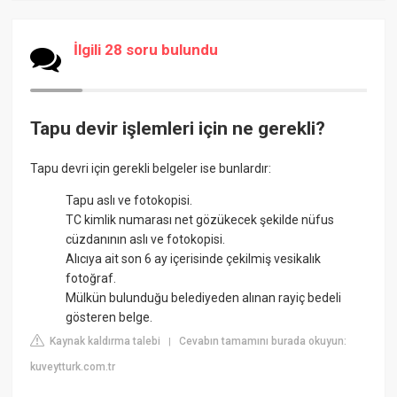
İlgili 28 soru bulundu
Tapu devir işlemleri için ne gerekli?
Tapu devri için gerekli belgeler ise bunlardır:
Tapu aslı ve fotokopisi.
TC kimlik numarası net gözükecek şekilde nüfus
cüzdanının aslı ve fotokopisi.
Alıcıya ait son 6 ay içerisinde çekilmiş vesikalık
fotoğraf.
Mülkün bulunduğu belediyeden alınan rayiç bedeli
gösteren belge.
Kaynak kaldırma talebi
Cevabın tamamını burada okuyun:
|
kuveytturk.com.tr