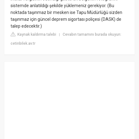
sistemde anlatıldığı şekilde yüklemeniz gerekiyor. (Bu
noktada taşınmaz bir mesken ise Tapu Müdürlüğü sizden
taşınmaz için güncel deprem sigortası poliçesi (DASK) de
talep edecektir.)
Kaynak kaldırma talebi
Cevabın tamamını burada okuyun:
|
cetinbilek.av.tr