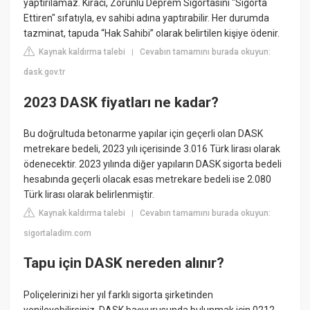
yaptırılamaz. Kiracı, Zorunlu Deprem Sigortasını "Sigorta
Ettiren" sıfatıyla, ev sahibi adına yaptırabilir. Her durumda
tazminat, tapuda “Hak Sahibi” olarak belirtilen kişiye ödenir.
Kaynak kaldırma talebi
Cevabın tamamını burada okuyun:
|
dask.gov.tr
2023 DASK fiyatları ne kadar?
Bu doğrultuda betonarme yapılar için geçerli olan DASK
metrekare bedeli, 2023 yılı içerisinde 3.016 Türk lirası olarak
ödenecektir. 2023 yılında diğer yapıların DASK sigorta bedeli
hesabında geçerli olacak esas metrekare bedeli ise 2.080
Türk lirası olarak belirlenmiştir.
Kaynak kaldırma talebi
Cevabın tamamını burada okuyun:
|
sigortaladim.com
Tapu için DASK nereden alınır?
Poliçelerinizi her yıl farklı sigorta şirketinden
yenileyebilirsiniz. DASK başvurusunda bulunmak için 0212