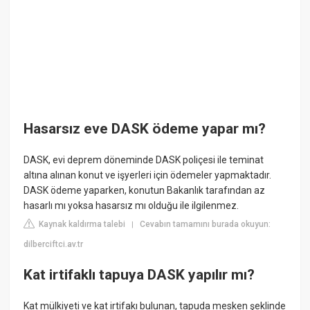
Hasarsız eve DASK ödeme yapar mı?
DASK, evi deprem döneminde DASK poliçesi ile teminat
altına alınan konut ve işyerleri için ödemeler yapmaktadır.
DASK ödeme yaparken, konutun Bakanlık tarafından az
hasarlı mı yoksa hasarsız mı olduğu ile ilgilenmez.
Kaynak kaldırma talebi
Cevabın tamamını burada okuyun:
|
dilberciftci.av.tr
Kat irtifaklı tapuya DASK yapılır mı?
Kat mülkiyeti ve kat irtifakı bulunan, tapuda mesken şeklinde