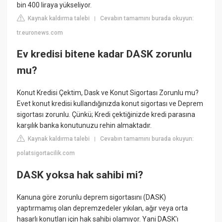
bin 400 liraya yükseliyor.
Kaynak kaldırma talebi
Cevabın tamamını burada okuyun:
|
tr.euronews.com
Ev kredisi bitene kadar DASK zorunlu
mu?
Konut Kredisi Çektim, Dask ve Konut Sigortası Zorunlu mu?
Evet konut kredisi kullandığınızda konut sigortası ve Deprem
sigortası zorunlu. Çünkü; Kredi çektiğinizde kredi parasına
karşılık banka konutunuzu rehin almaktadır.
Kaynak kaldırma talebi
Cevabın tamamını burada okuyun:
|
polatsigortacilik.com
DASK yoksa hak sahibi mi?
Kanuna göre zorunlu deprem sigortasını (DASK)
yaptırmamış olan depremzedeler yıkılan, ağır veya orta
hasarlı konutları için hak sahibi olamıyor. Yani DASK'ı