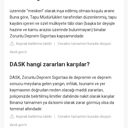
üzerinde “mesken” olarak inşa edilmiş olması koşulu aranır.
Buna göre, Tapu Müdürlükleri tarafından düzenlenmiş, tapu
kaydını içeren ve özel mülkiyete tâbi olan (başka bir deyişle
hazine ve kamu arazisi üzerinde bulunmayan) binalar
Zorunlu Deprem Sigortası kapsamındadır.
Kaynak kaldırma talebi
Cevabın tamamını burada okuyun:
|
dask.gov.tr
DASK hangi zararları karşılar?
DASK, Zorunlu Deprem Sigortası ile depremin ve deprem
sonucu meydana gelen yangın, infilak, tsunami ve yer
kaymasının doğrudan neden olacağı maddi zararları,
poliçenizde belirtilmiş limitler dahilinde nakit olarak karşılar.
Binanız tamamen ya da kısmi olarak zarar görmüş olsa da
teminat altındadır.
Kaynak kaldırma talebi
Cevabın tamamını burada okuyun:
|
dask.gov.tr