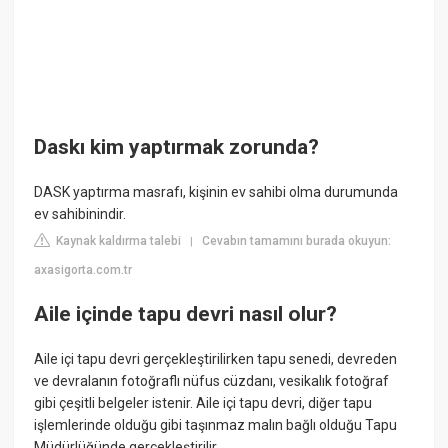
Daskı kim yaptırmak zorunda?
DASK yaptırma masrafı, kişinin ev sahibi olma durumunda
ev sahibinindir.
Kaynak kaldırma talebi
Cevabın tamamını burada okuyun:
|
axasigorta.com.tr
Aile içinde tapu devri nasıl olur?
Aile içi tapu devri gerçekleştirilirken tapu senedi, devreden
ve devralanın fotoğraflı nüfus cüzdanı, vesikalık fotoğraf
gibi çeşitli belgeler istenir. Aile içi tapu devri, diğer tapu
işlemlerinde olduğu gibi taşınmaz malın bağlı olduğu Tapu
Müdürlüğünde gerçekleştirilir.