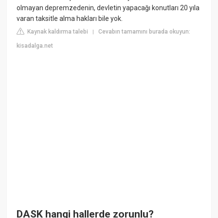
olmayan depremzedenin, devletin yapacağı konutları 20 yıla
varan taksitle alma hakları bile yok.
Kaynak kaldırma talebi
Cevabın tamamını burada okuyun:
|
kisadalga.net
DASK hangi hallerde zorunlu?