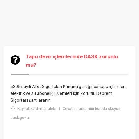
Tapu devir işlemlerinde DASK zorunlu
mu?
6305 sayılı Afet Sigortaları Kanunu gereğince tapu işlemleri,
elektrik ve su aboneliği işlemleri için Zorunlu Deprem
Sigortası şartı aranır.
Kaynak kaldırma talebi
Cevabın tamamını burada okuyun:
|
dask.gov.tr