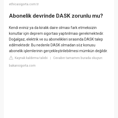
ethicasigorta.com.tr
Abonelik devrinde DASK zorunlu mu?
Kendi eviniz ya da kiralık daire olması fark etmeksizin
konutlar için deprem sigortası yaptırılması gerekmektedir.
Doğalgaz, elektrik ve su abonelikleri sırasında DASK talep
edilmektedir. Bu nedenle DASK olmadan söz konusu
abonelik işlemlerinin gerçekleştirilebilmesi mümkün değildir.
Kaynak kaldırma talebi
Cevabın tamamını burada okuyun:
|
bakansigorta.com