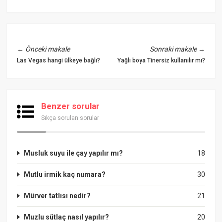
←
Önceki makale
Sonraki makale
→
Las Vegas hangi ülkeye bağlı?
Yağlı boya Tinersiz kullanılır mı?
Benzer sorular
Sıkça sorulan sorular
Musluk suyu ile çay yapılır mı?
18
Mutlu irmik kaç numara?
30
Mürver tatlısı nedir?
21
Muzlu sütlaç nasıl yapılır?
20