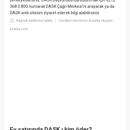
368 0 800 numaralı DASK Çağrı Merkezi'ni arayarak ya da
DASK web sitesini ziyaret ederek bilgi alabilirsiniz.
Kaynak kaldırma talebi
Cevabın tamamını burada okuyun:
|
koalay.com
Ev satışında DASK ı kim öder?