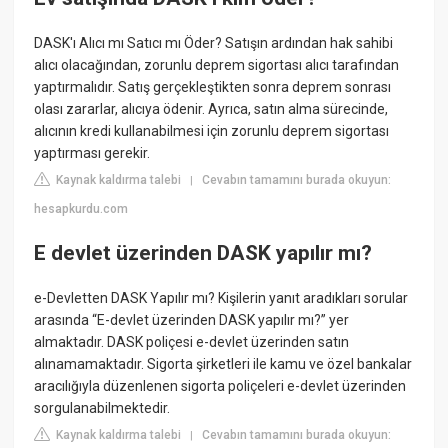
DASK'ı Alıcı mı Satıcı mı Öder? Satışın ardından hak sahibi
alıcı olacağından, zorunlu deprem sigortası alıcı tarafından
yaptırmalıdır. Satış gerçekleştikten sonra deprem sonrası
olası zararlar, alıcıya ödenir. Ayrıca, satın alma sürecinde,
alıcının kredi kullanabilmesi için zorunlu deprem sigortası
yaptırması gerekir.
Kaynak kaldırma talebi
Cevabın tamamını burada okuyun:
|
hesapkurdu.com
E devlet üzerinden DASK yapılır mı?
e-Devletten DASK Yapılır mı? Kişilerin yanıt aradıkları sorular
arasında “E-devlet üzerinden DASK yapılır mı?” yer
almaktadır. DASK poliçesi e-devlet üzerinden satın
alınamamaktadır. Sigorta şirketleri ile kamu ve özel bankalar
aracılığıyla düzenlenen sigorta poliçeleri e-devlet üzerinden
sorgulanabilmektedir.
Kaynak kaldırma talebi
Cevabın tamamını burada okuyun:
|