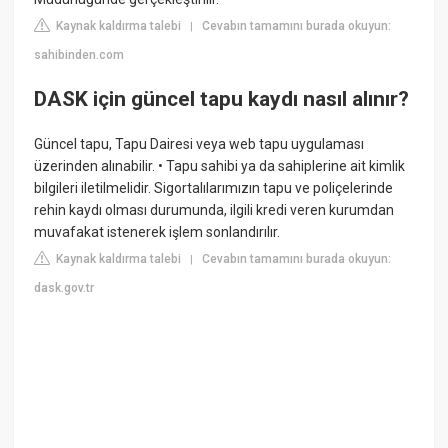
Kaynak kaldırma talebi
Cevabın tamamını burada okuyun:
|
sahibinden.com
DASK için güncel tapu kaydı nasıl alınır?
Güncel tapu, Tapu Dairesi veya web tapu uygulaması
üzerinden alınabilir. • Tapu sahibi ya da sahiplerine ait kimlik
bilgileri iletilmelidir. Sigortalılarımızın tapu ve poliçelerinde
rehin kaydı olması durumunda, ilgili kredi veren kurumdan
muvafakat istenerek işlem sonlandırılır.
Kaynak kaldırma talebi
Cevabın tamamını burada okuyun:
|
dask.gov.tr