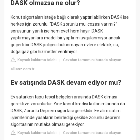
DASK olmazsa ne olur?
Konut sigortaları isteğe bağlı olarak yaptırılabilirken DASK ise
herkes için zorunlu. “DASK zorunlu mu, cezası var mı?”
sorusunun yanıtı ise hem evet hem hayır. DASK
yaptırmayanlara maddi bir yaptırım uygulanmıyor ancak
geçerli bir DASK poliçesi bulunmayan evlere elektrik, su,
doğalgaz gibi hizmetler verilmiyor.
Kaynak kaldırma talebi
Cevabın tamamını burada okuyun:
|
allianz.com.tr
Ev satışında DASK devam ediyor mu?
Ev satarken tapu tescil belgeleri arasında DASK olması
gerekli ve zorunludur. Yine konut kredisi kullanımlarında da
DASK, Zorunlu Deprem sigortası gereklidir. Ev alım satım
işlemlerinde yasaların belirlediği şekilde zorunlu deprem
sigortasının mutlaka olması gerekiyor.
Kaynak kaldırma talebi
Cevabın tamamını burada okuyun:
|