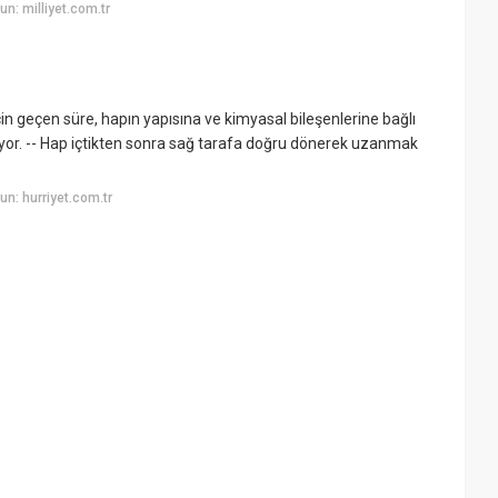
n: milliyet.com.tr
in geçen süre, hapın yapısına ve kimyasal bileşenlerine bağlı
işiyor. -- Hap içtikten sonra sağ tarafa doğru dönerek uzanmak
n: hurriyet.com.tr