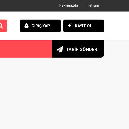
Hakkımızda
İletişim
GİRİŞ YAP
KAYIT OL
TARİF GÖNDER