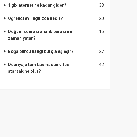
1 gb internet ne kadar gider?
33
Öğrenci evi ingilizce nedir?
20
Doğum sonrası analık parası ne
15
zaman yatar?
Boğa burcu hangi burçla eşleşir?
27
Debriyaja tam basmadan vites
42
atarsak ne olur?