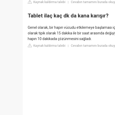
Kaynak kaldırma talebi
Cevabın tamamını burada okuyu
|
Tablet ilaç kaç dk da kana karışır?
Genel olarak, bir hapın vücudu etkilemeye başlaması iç
olarak tipik olarak 15 dakika ile bir saat arasında değ
hapın 10 dakikada çözünmesini sağladı.
Kaynak kaldırma talebi
Cevabın tamamını burada okuyu
|