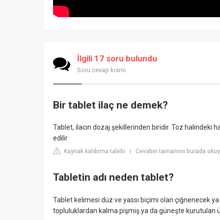
İlgili 17 soru bulundu
Soru cevap kısmı
Bir tablet ilaç ne demek?
Tablet, ilacın dozaj şekillerinden biridir. Toz halindeki 
edilir.
Kaynak kaldırma talebi
Cevabın tamamını burada okuyun
|
Tabletin adı neden tablet?
Tablet kelimesi düz ve yassı biçimi olan çiğnenecek y
topluluklardan kalma pişmiş ya da güneşte kurutulan üz