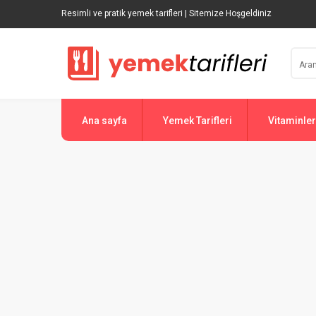
Resimli ve pratik yemek tarifleri | Sitemize Hoşgeldiniz
Ana sayfa
Yemek Tarifleri
Vitaminler