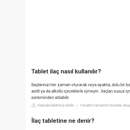
Tablet ilaç nasıl kullanılır?
İlaçlarınızı her zaman oturarak veya ayakta, dolu bir bard
asitli ya da alkollü içeceklerle içmeyin.. İlaçları susuz
sisteminden atılabilir.
Kaynak kaldırma talebi
Cevabın tamamını burada okuy
|
İlaç tabletine ne denir?