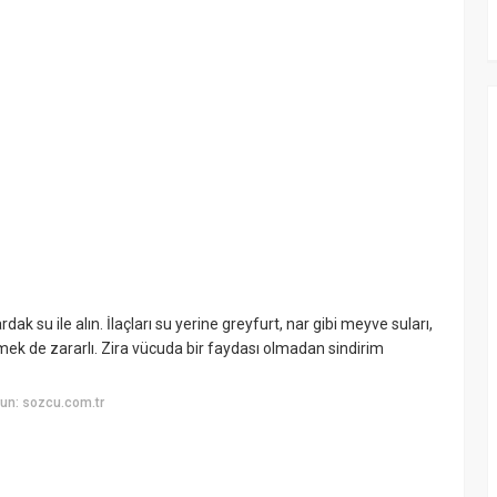
ak su ile alın. İlaçları su yerine greyfurt, nar gibi meyve suları,
 içmek de zararlı. Zira vücuda bir faydası olmadan sindirim
un: sozcu.com.tr