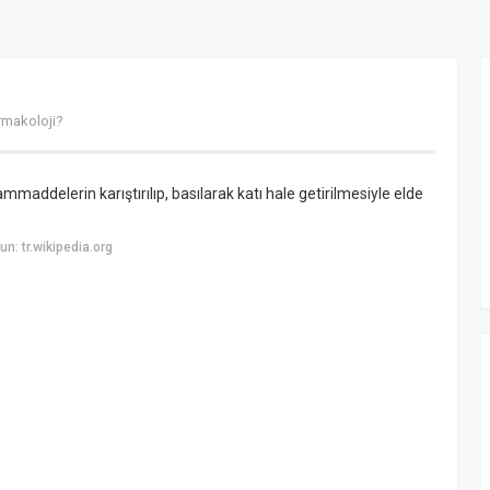
rmakoloji?
hammaddelerin karıştırılıp, basılarak katı hale getirilmesiyle elde
: tr.wikipedia.org