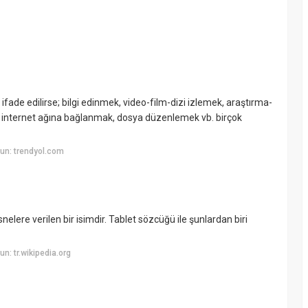
ifade edilirse; bilgi edinmek, video-film-dizi izlemek, araştırma-
 internet ağına bağlanmak, dosya düzenlemek vb. birçok
un: trendyol.com
snelere verilen bir isimdir. Tablet sözcüğü ile şunlardan biri
: tr.wikipedia.org