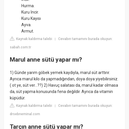
Hurma.
Kuru İncir.
Kuru Kayısı
Ayva.
Armut.
Kaynak kaldırma talebi
Cevabın tamamını burada okuyun:
|
sabah.com.tr
Marul anne sütü yapar mı?
1) Günde yarım göbek yemek kaydıyla, marul süt arttırır.
Ayrıca marul kilo da yapmadığından, doya doya yiyebilirsiniz.
( ot ye, süt ver…??) 2) Havuç salatası da, marul kadar olmasa
da, süt yapma konusunda fena değildir. Ayrıca da vitamin
küpüdür.
Kaynak kaldırma talebi
Cevabın tamamını burada okuyun:
|
drsebneminal.com
Tarçın anne sütü yapar mı?