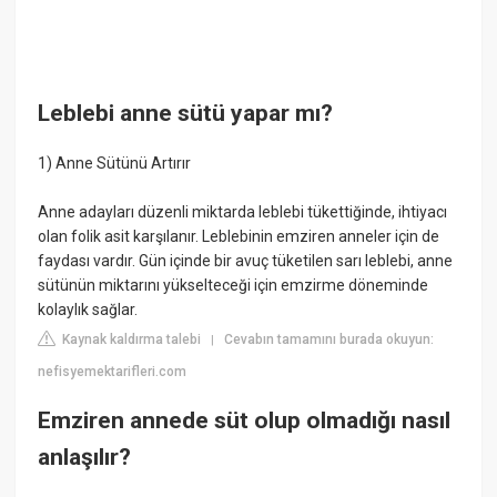
Leblebi anne sütü yapar mı?
1) Anne Sütünü Artırır
Anne adayları düzenli miktarda leblebi tükettiğinde, ihtiyacı
olan folik asit karşılanır. Leblebinin emziren anneler için de
faydası vardır. Gün içinde bir avuç tüketilen sarı leblebi, anne
sütünün miktarını yükselteceği için emzirme döneminde
kolaylık sağlar.
Kaynak kaldırma talebi
Cevabın tamamını burada okuyun:
|
nefisyemektarifleri.com
Emziren annede süt olup olmadığı nasıl
anlaşılır?