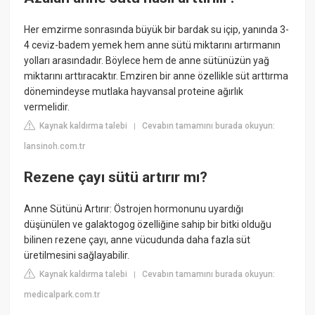
Her emzirme sonrasında büyük bir bardak su içip, yanında 3-
4 ceviz-badem yemek hem anne sütü miktarını artırmanın
yolları arasındadır. Böylece hem de anne sütünüzün yağ
miktarını arttıracaktır. Emziren bir anne özellikle süt arttırma
dönemindeyse mutlaka hayvansal proteine ağırlık
vermelidir.
Kaynak kaldırma talebi
Cevabın tamamını burada okuyun:
|
lansinoh.com.tr
Rezene çayı sütü artırır mı?
Anne Sütünü Artırır: Östrojen hormonunu uyardığı
düşünülen ve galaktogog özelliğine sahip bir bitki olduğu
bilinen rezene çayı, anne vücudunda daha fazla süt
üretilmesini sağlayabilir.
Kaynak kaldırma talebi
Cevabın tamamını burada okuyun:
|
medicalpark.com.tr