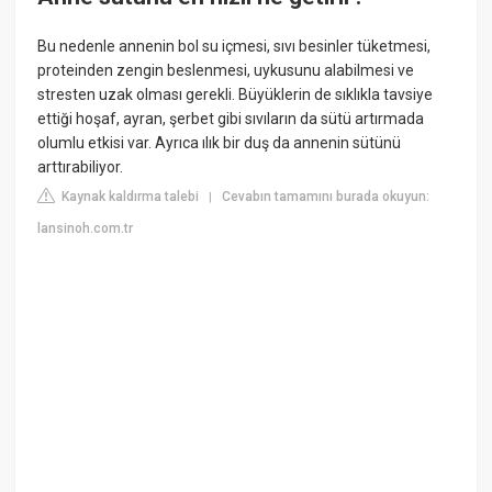
Bu nedenle annenin bol su içmesi, sıvı besinler tüketmesi,
proteinden zengin beslenmesi, uykusunu alabilmesi ve
stresten uzak olması gerekli. Büyüklerin de sıklıkla tavsiye
ettiği hoşaf, ayran, şerbet gibi sıvıların da sütü artırmada
olumlu etkisi var. Ayrıca ılık bir duş da annenin sütünü
arttırabiliyor.
Kaynak kaldırma talebi
Cevabın tamamını burada okuyun:
|
lansinoh.com.tr