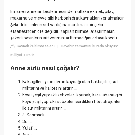
Emziren annenin beslenmesinde mutlaka ekmek, pilav,
makarna ve meyve gibi karbonhidrat kaynakları yer almalıdır.
Şekerli besinlerin süt yaptığına inanılması bir şehir
efsanesinden öte değildir. Yapılan bilimsel araştırmalar,
şekerli besinlerin süt verimini arttırmadığını ortaya koydu.
Kaynak kaldırma talebi
Cevabın tamamını burada okuyun:
|
milliyet.com.tr
Anne sütü nasıl çoğalır?
Baklagiller. İyi bir demir kaynağı olan baklagiller, süt
miktarını ve kalitesini artırır. ...
Koyu yeşil yapraklı sebzeler. Ispanak, kara lahana gibi
koyu yeşil yapraklı sebzeler içerdikleri fitoöstrojenler
ile süt miktarını artırır. ...
3. Sarımsak. ...
Su. ...
Yulaf. ...
Arpa. ...