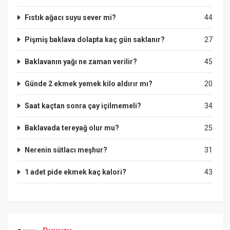
Fıstık ağacı suyu sever mi?
44
Pişmiş baklava dolapta kaç gün saklanır?
27
Baklavanın yağı ne zaman verilir?
45
Günde 2 ekmek yemek kilo aldırır mı?
20
Saat kaçtan sonra çay içilmemeli?
34
Baklavada tereyağ olur mu?
25
Nerenin sütlacı meşhur?
31
1 adet pide ekmek kaç kalori?
43