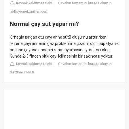
Kaynak kaldırma talebi
Cevabın tamamını burada okuyun:
|
nefisyemektarifleri.com
Normal çay süt yapar mı?
Örneğin ısırgan otu çayı anne sütü oluşumu arttırırken,
rezene çayı annenin gaz problemine çözüm olur, papatya ve
anason çayı ise annenin rahat uyumasına yardımcı olur.
Günde 2-3 fincan bitki çayı içilmesinin bir sakıncası yoktur.
Kaynak kaldırma talebi
Cevabın tamamını burada okuyun:
|
diettime.com.tr