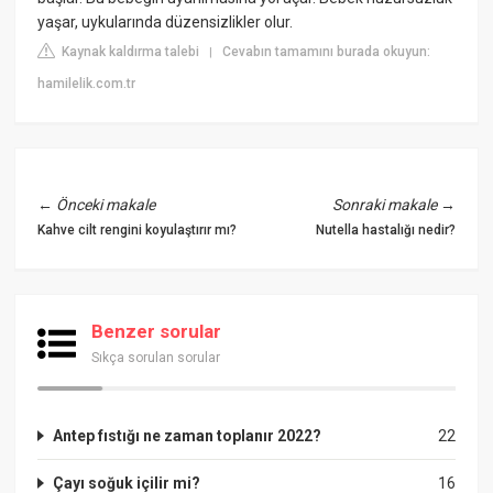
yaşar, uykularında düzensizlikler olur.
Kaynak kaldırma talebi
Cevabın tamamını burada okuyun:
|
hamilelik.com.tr
←
Önceki makale
Sonraki makale
→
Kahve cilt rengini koyulaştırır mı?
Nutella hastalığı nedir?
Benzer sorular
Sıkça sorulan sorular
Antep fıstığı ne zaman toplanır 2022?
22
Çayı soğuk içilir mi?
16