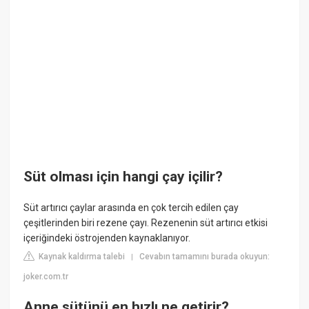
Süt olması için hangi çay içilir?
Süt artırıcı çaylar arasında en çok tercih edilen çay
çeşitlerinden biri rezene çayı. Rezenenin süt artırıcı etkisi
içeriğindeki östrojenden kaynaklanıyor.
Kaynak kaldırma talebi
Cevabın tamamını burada okuyun:
|
joker.com.tr
Anne sütünü en hızlı ne getirir?