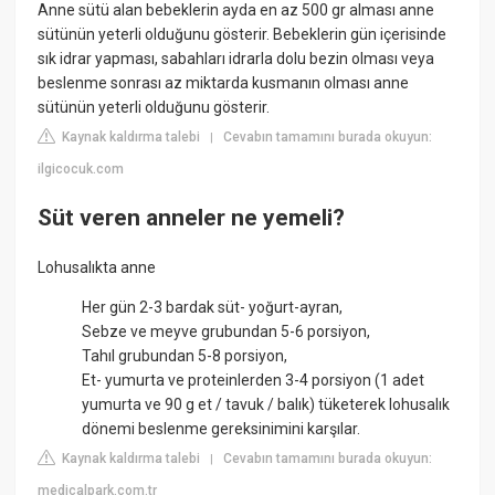
Anne sütü alan bebeklerin ayda en az 500 gr alması anne
sütünün yeterli olduğunu gösterir. Bebeklerin gün içerisinde
sık idrar yapması, sabahları idrarla dolu bezin olması veya
beslenme sonrası az miktarda kusmanın olması anne
sütünün yeterli olduğunu gösterir.
Kaynak kaldırma talebi
Cevabın tamamını burada okuyun:
|
ilgicocuk.com
Süt veren anneler ne yemeli?
Lohusalıkta anne
Her gün 2-3 bardak süt- yoğurt-ayran,
Sebze ve meyve grubundan 5-6 porsiyon,
Tahıl grubundan 5-8 porsiyon,
Et- yumurta ve proteinlerden 3-4 porsiyon (1 adet
yumurta ve 90 g et / tavuk / balık) tüketerek lohusalık
dönemi beslenme gereksinimini karşılar.
Kaynak kaldırma talebi
Cevabın tamamını burada okuyun:
|
medicalpark.com.tr