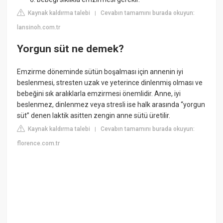
Kaynak kaldırma talebi
Cevabın tamamını burada okuyun:
|
lansinoh.com.tr
Yorgun süt ne demek?
Emzirme döneminde sütün boşalması için annenin iyi
beslenmesi, stresten uzak ve yeterince dinlenmiş olması ve
bebeğini sık aralıklarla emzirmesi önemlidir. Anne, iyi
beslenmez, dinlenmez veya stresli ise halk arasında “yorgun
süt” denen laktik asitten zengin anne sütü üretilir.
Kaynak kaldırma talebi
Cevabın tamamını burada okuyun:
|
florence.com.tr