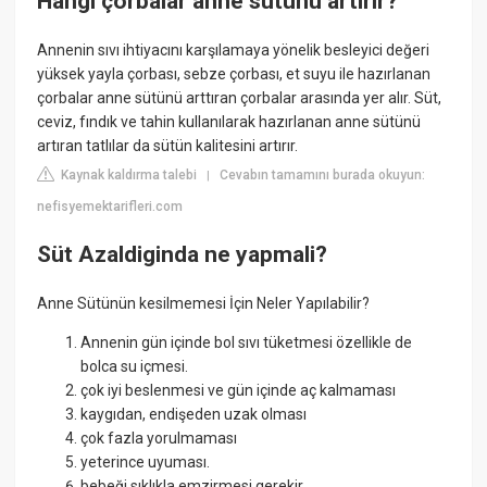
Hangi çorbalar anne sütünü artırır?
Annenin sıvı ihtiyacını karşılamaya yönelik besleyici değeri
yüksek yayla çorbası, sebze çorbası, et suyu ile hazırlanan
çorbalar anne sütünü arttıran çorbalar arasında yer alır. Süt,
ceviz, fındık ve tahin kullanılarak hazırlanan anne sütünü
artıran tatlılar da sütün kalitesini artırır.
Kaynak kaldırma talebi
Cevabın tamamını burada okuyun:
|
nefisyemektarifleri.com
Süt Azaldiginda ne yapmali?
Anne Sütünün kesilmemesi İçin Neler Yapılabilir?
Annenin gün içinde bol sıvı tüketmesi özellikle de
bolca su içmesi.
çok iyi beslenmesi ve gün içinde aç kalmaması
kaygıdan, endişeden uzak olması
çok fazla yorulmaması
yeterince uyuması.
bebeği sıklıkla emzirmesi gerekir.