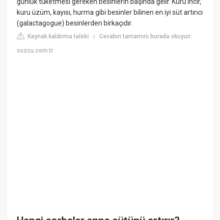
günlük tüketmesi gereken besinlerin başında gelir. Kuru incir,
kuru üzüm, kayısı, hurma gibi besinler bilinen en iyi süt artırıcı
(galactagogue) besinlerden birkaçıdır.
Kaynak kaldırma talebi
Cevabın tamamını burada okuyun:
|
sozcu.com.tr