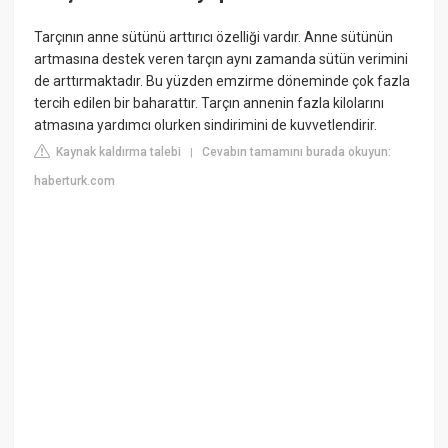
Tarçının anne sütünü arttırıcı özelliği vardır. Anne sütünün
artmasına destek veren tarçın aynı zamanda sütün verimini
de arttırmaktadır. Bu yüzden emzirme döneminde çok fazla
tercih edilen bir baharattır. Tarçın annenin fazla kilolarını
atmasına yardımcı olurken sindirimini de kuvvetlendirir.
Kaynak kaldırma talebi
Cevabın tamamını burada okuyun:
|
haberturk.com