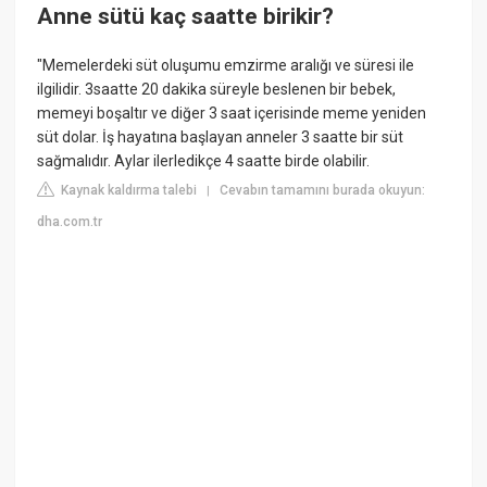
Anne sütü kaç saatte birikir?
"Memelerdeki süt oluşumu emzirme aralığı ve süresi ile
ilgilidir. 3saatte 20 dakika süreyle beslenen bir bebek,
memeyi boşaltır ve diğer 3 saat içerisinde meme yeniden
süt dolar. İş hayatına başlayan anneler 3 saatte bir süt
sağmalıdır. Aylar ilerledikçe 4 saatte birde olabilir.
Kaynak kaldırma talebi
Cevabın tamamını burada okuyun:
|
dha.com.tr