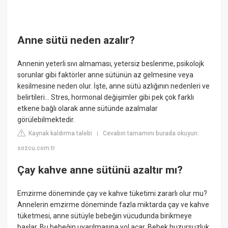
Anne sütü neden azalır?
Annenin yeterli sıvı almaması, yetersiz beslenme, psikolojk
sorunlar gibi faktörler anne sütünün az gelmesine veya
kesilmesine neden olur. İşte, anne sütü azlığının nedenleri ve
belirtileri... Stres, hormonal değişimler gibi pek çok farklı
etkene bağlı olarak anne sütünde azalmalar
görülebilmektedir.
Kaynak kaldırma talebi
Cevabın tamamını burada okuyun:
|
sozcu.com.tr
Çay kahve anne sütünü azaltır mı?
Emzirme döneminde çay ve kahve tüketimi zararlı olur mu?
Annelerin emzirme döneminde fazla miktarda çay ve kahve
tüketmesi, anne sütüyle bebeğin vücudunda birikmeye
başlar. Bu bebeğin uyarılmasına yol açar. Bebek huzursuzluk