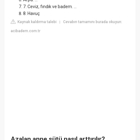
7. Ceviz, fındık ve badem. ...
8. Havuç
Kaynak kaldırma talebi
Cevabın tamamını burada okuyun:
|
acibadem.com.tr
Azalan anne sütü nasıl arttırılır?