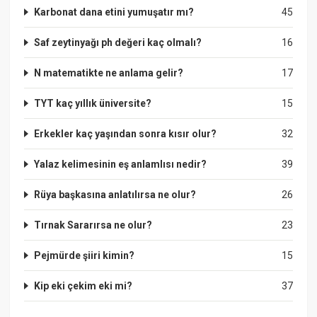
Karbonat dana etini yumuşatır mı?
45
Saf zeytinyağı ph değeri kaç olmalı?
16
N matematikte ne anlama gelir?
17
TYT kaç yıllık üniversite?
15
Erkekler kaç yaşından sonra kısır olur?
32
Yalaz kelimesinin eş anlamlısı nedir?
39
Rüya başkasına anlatılırsa ne olur?
26
Tırnak Sararırsa ne olur?
23
Pejmürde şiiri kimin?
15
Kip eki çekim eki mi?
37