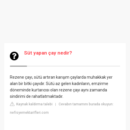
Süt yapan çay nedir?
Rezene çayı, sütü artıran karışım çaylarda muhakkak yer
alan bir bitki çayıdır. Sütü az gelen kadınların, emzirme
döneminde kurtarıcısı olan rezene çayı aynı zamanda
sindirimi de rahatlatmaktadır.
Kaynak kaldırma talebi
Cevabın tamamını burada okuyun:
|
nefisyemektarifleri.com