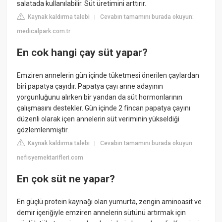
salatada kullanılabilir. Süt üretimini arttırır.
Kaynak kaldırma talebi
Cevabın tamamını burada okuyun:
|
medicalpark.com.tr
En cok hangi çay süt yapar?
Emziren annelerin gün içinde tüketmesi önerilen çaylardan
biri papatya çayıdır. Papatya çayı anne adayının
yorgunluğunu alırken bir yandan da süt hormonlarının
çalışmasını destekler. Gün içinde 2 fincan papatya çayını
düzenli olarak içen annelerin süt veriminin yükseldiği
gözlemlenmiştir.
Kaynak kaldırma talebi
Cevabın tamamını burada okuyun:
|
nefisyemektarifleri.com
En çok süt ne yapar?
En güçlü protein kaynağı olan yumurta, zengin aminoasit ve
demir içeriğiyle emziren annelerin sütünü artırmak için