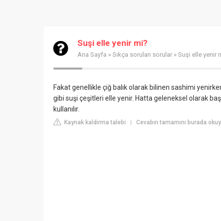
Suşi elle yenir mi?
Ana Sayfa
»
Sıkça sorulan sorular
» Suşi elle yenir 
Fakat genellikle çiğ balık olarak bilinen sashimi yenirken 
gibi suşi çeşitleri elle yenir. Hatta geleneksel olarak
kullanılır.
Kaynak kaldırma talebi
Cevabın tamamını burada okuyu
|