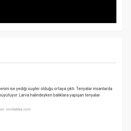
ni ise yediği suşiler olduğu ortaya çıktı. Tenyalar insanlarda
 büyütüyor. Larva halindeyken balıklara yapışan tenyalar
yun: sondakika.com