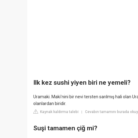
Ilk kez sushi yiyen biri ne yemeli?
Uramaki. Maki'nini bir nevi tersten sarılmış hali olan U
olanlardan biridir.
Kaynak kaldırma talebi
Cevabın tamamını burada okuy
|
Suşi tamamen çiğ mi?