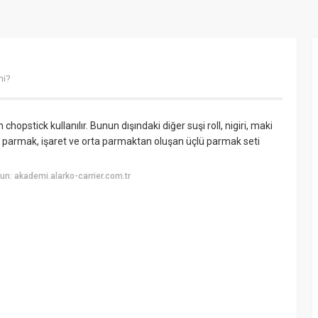
mi?
chopstick kullanılır. Bunun dışındaki diğer suşi roll, nigiri, maki
 baş parmak, işaret ve orta parmaktan oluşan üçlü parmak seti
n: akademi.alarko-carrier.com.tr