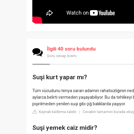
İlgili 40 soru bulundu
Soru cevap kısmı
Suşi kurt yapar mı?
Tüm vücudunu tenya saran adamın rahatsızlığının nedeni
aylarca belirti vermeden yaşayabiliyor. Bu da tehlikeyi
pişirilmeden yenilen suşi gibi çiğ balıklarda yaşıyor.
Kaynak kaldırma talebi
Cevabın tamamını burada oku
|
Suşi yemek caiz midir?