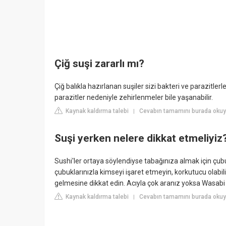
Çiğ suşi zararlı mı?
Çiğ balıkla hazırlanan suşiler sizi bakteri ve parazitlerl
parazitler nedeniyle zehirlenmeler bile yaşanabilir.
Kaynak kaldırma talebi
Cevabın tamamını burada okuyu
|
Suşi yerken nelere dikkat etmeliyiz
Sushi'ler ortaya söylendiyse tabağınıza almak için çubuk
çubuklarınızla kimseyi işaret etmeyin, korkutucu olabili
gelmesine dikkat edin. Acıyla çok aranız yoksa Wasabi
Kaynak kaldırma talebi
Cevabın tamamını burada okuy
|