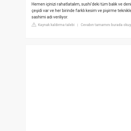
Hemen içinizi rahatlatalım, sushi'deki tüm balık ve den
çeşidi var ve her birinde farklı kesim ve pişirme teknikle
sashimi adı veriliyor.
Kaynak kaldırma talebi
Cevabın tamamını burada okuy
|