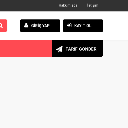
Hakkımızda
İletişim
GİRİŞ YAP
KAYIT OL
TARİF GÖNDER