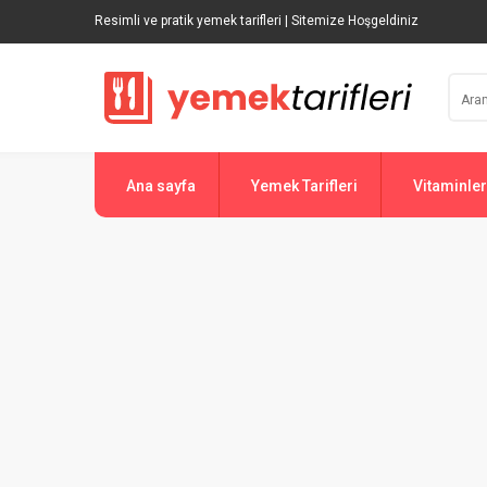
Resimli ve pratik yemek tarifleri | Sitemize Hoşgeldiniz
Ana sayfa
Yemek Tarifleri
Vitaminler