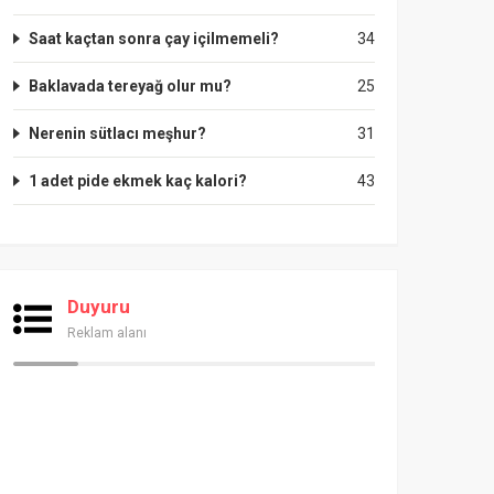
Saat kaçtan sonra çay içilmemeli?
34
Baklavada tereyağ olur mu?
25
Nerenin sütlacı meşhur?
31
1 adet pide ekmek kaç kalori?
43
Duyuru
Reklam alanı