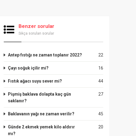
Benzer sorular
Sıkça sorulan sorular
Antep fıstığı ne zaman toplanır 2022?
22
Çayı soğuk içilir mi?
16
Fıstık ağacı suyu sever mi?
44
Pişmiş baklava dolapta kaç gün
27
saklanır?
Baklavanın yağı ne zaman verilir?
45
Günde 2 ekmek yemek kilo aldırır
20
mı?