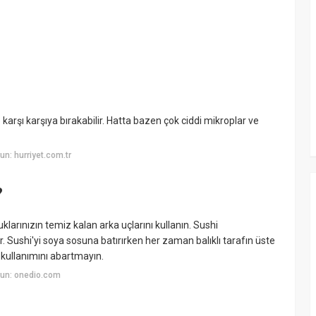
e karşı karşıya bırakabilir. Hatta bazen çok ciddi mikroplar ve
n: hurriyet.com.tr
?
larınızın temiz kalan arka uçlarını kullanın. Sushi
r. Sushi'yi soya sosuna batırırken her zaman balıklı tarafın üste
 kullanımını abartmayın.
un: onedio.com