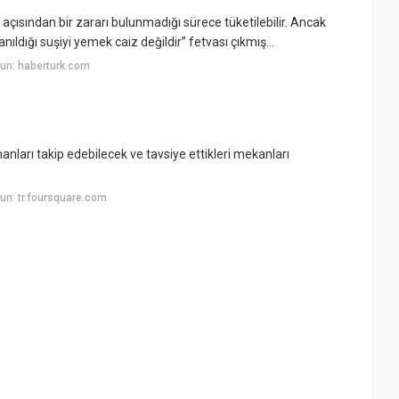
 açısından bir zararı bulunmadığı sürece tüketilebilir. Ancak
ıldığı suşiyi yemek caiz değildir” fetvası çıkmış...
un: haberturk.com
nları takip edebilecek ve tavsiye ettikleri mekanları
un: tr.foursquare.com