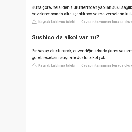
Buna göre, helâl deniz ürünlerinden yapılan suşi, sağlık
hazırlanmasında alkol içerikli sos ve malzemelerin kullan
Kaynak kaldırma talebi
Cevabın tamamını burada okuy
|
Sushico da alkol var mı?
Bir hesap oluşturarak, güvendiğin arkadaşlarını ve uzma
görebileceksin. suşi. aile dostu. alkol yok.
Kaynak kaldırma talebi
Cevabın tamamını burada okuy
|