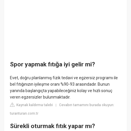
Spor yapmak fıtığa iyi gelir mi?
Evet, doğru planlanmış fizik tedavi ve egzersiz programı ile
bel fıtığınızın iyileşme oranı %90-93 arasındadır. Bunun
yanında başlangıçta yapabileceğiniz kolay ve hızlı sonuç
veren egzersizler bulunmaktadır.
Kaynak kaldırma talebi
Cevabın tamamını burada okuyun:
|
turanturan.com.tr
Sürekli oturmak fıtık yapar mı?