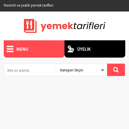
Resimli ve pratik yemek tarifleri
MENU
ÜYELİK