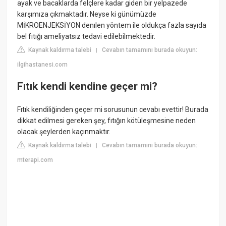
ayak ve bacaklarda felçlere kadar giden bir yelpazede
karşımıza çıkmaktadır. Neyse ki günümüzde
MİKROENJEKSİYON denılen yöntem ile oldukça fazla sayıda
bel fıtığı ameliyatsız tedavi edilebilmektedir.
Kaynak kaldırma talebi
Cevabın tamamını burada okuyun:
|
ilgihastanesi.com
Fıtık kendi kendine geçer mi?
Fıtık kendiliğinden geçer mi sorusunun cevabı evettir! Burada
dikkat edilmesi gereken şey, fıtığın kötüleşmesine neden
olacak şeylerden kaçınmaktır.
Kaynak kaldırma talebi
Cevabın tamamını burada okuyun:
|
mterapi.com