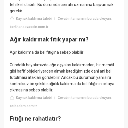
tehlikeli olabilir. Bu durumda cerrahi uzmanına başvurmak
gerekir.
Kaynak kaldırma talebi
Cevabın tamamını burada okuyun:
|
berkhansavascin.com.tr
Ağır kaldırmak fıtık yapar mı?
Ağır kaldırma da bel fıtığına sebep olabilir
Gündelik hayatımızda ağır eşyaları kaldırmadan, bir mendil
gibi hafif objeleri yerden almak istediğimizde dahi ani bel
tutulması atakları görülebilir. Ancak bu durumun yanı sıra
kontrolsüz bir şekilde ağırlık kaldırma da bel fıtığının ortaya
çıkmasına sebep olabilir.
Kaynak kaldırma talebi
Cevabın tamamını burada okuyun:
|
acibadem.com.tr
Fıtığı ne rahatlatır?