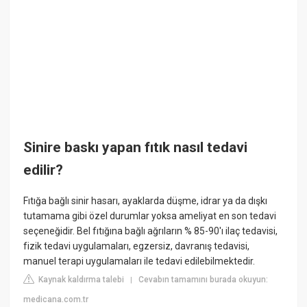
Sinire baskı yapan fıtık nasıl tedavi
edilir?
Fıtığa bağlı sinir hasarı, ayaklarda düşme, idrar ya da dışkı
tutamama gibi özel durumlar yoksa ameliyat en son tedavi
seçeneğidir. Bel fıtığına bağlı ağrıların % 85-90'ı ilaç tedavisi,
fizik tedavi uygulamaları, egzersiz, davranış tedavisi,
manuel terapi uygulamaları ile tedavi edilebilmektedir.
Kaynak kaldırma talebi
Cevabın tamamını burada okuyun:
|
medicana.com.tr