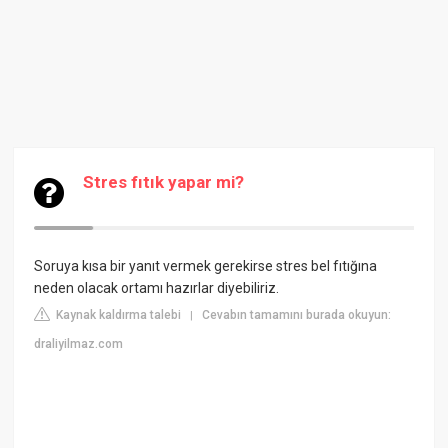
Stres fıtık yapar mi?
Soruya kısa bir yanıt vermek gerekirse stres bel fıtığına
neden olacak ortamı hazırlar diyebiliriz.
Kaynak kaldırma talebi
Cevabın tamamını burada okuyun:
|
draliyilmaz.com