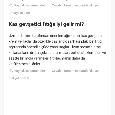
Kaynak kaldırma talebi
Cevabın tamamını burada okuyun:
|
umutyaka.com
Kas gevşetici fıtığa iyi gelir mi?
Uzman hekim tarafından önerilen ağrı kesici, kas gevşetici
krem ve ilaçlar da özellikle başlangıç safhasındaki bel fıtığı
ağrılarında önemli ölçüde yarar sağlar. Uzun mesafe araç
kullananların dik bir şekilde oturmaları, beli desteklemeleri ve
saatte bir mola vermeleri fıtıklaşmanın daha da
kötüleşmesini önler.
Kaynak kaldırma talebi
Cevabın tamamını burada okuyun:
|
milliyet.com.tr