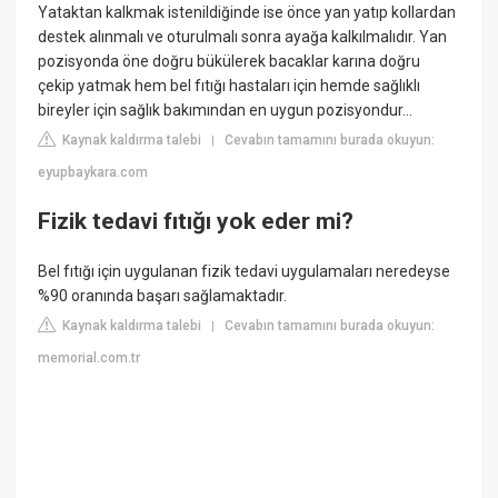
Yataktan kalkmak istenildiğinde ise önce yan yatıp kollardan
destek alınmalı ve oturulmalı sonra ayağa kalkılmalıdır. Yan
pozisyonda öne doğru bükülerek bacaklar karına doğru
çekip yatmak hem bel fıtığı hastaları için hemde sağlıklı
bireyler için sağlık bakımından en uygun pozisyondur...
Kaynak kaldırma talebi
Cevabın tamamını burada okuyun:
|
eyupbaykara.com
Fizik tedavi fıtığı yok eder mi?
Bel fıtığı için uygulanan fizik tedavi uygulamaları neredeyse
%90 oranında başarı sağlamaktadır.
Kaynak kaldırma talebi
Cevabın tamamını burada okuyun:
|
memorial.com.tr