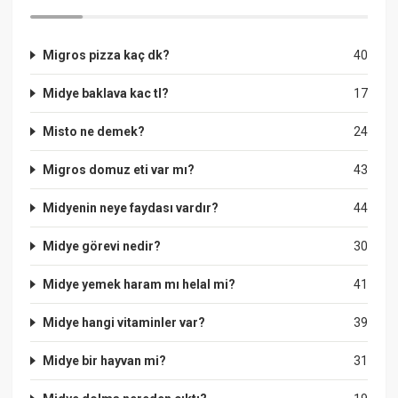
Migros pizza kaç dk?
40
Midye baklava kac tl?
17
Misto ne demek?
24
Migros domuz eti var mı?
43
Midyenin neye faydası vardır?
44
Midye görevi nedir?
30
Midye yemek haram mı helal mi?
41
Midye hangi vitaminler var?
39
Midye bir hayvan mi?
31