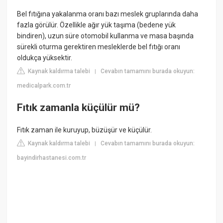
Bel fıtığına yakalanma oranı bazı meslek gruplarında daha
fazla görülür. Özellikle ağır yük taşıma (bedene yük
bindiren), uzun süre otomobil kullanma ve masa başında
sürekli oturma gerektiren mesleklerde bel fıtığı oranı
oldukça yüksektir.
Kaynak kaldırma talebi
Cevabın tamamını burada okuyun:
|
medicalpark.com.tr
Fıtık zamanla küçülür mü?
Fıtık zaman ile kuruyup, büzüşür ve küçülür.
Kaynak kaldırma talebi
Cevabın tamamını burada okuyun:
|
bayindirhastanesi.com.tr