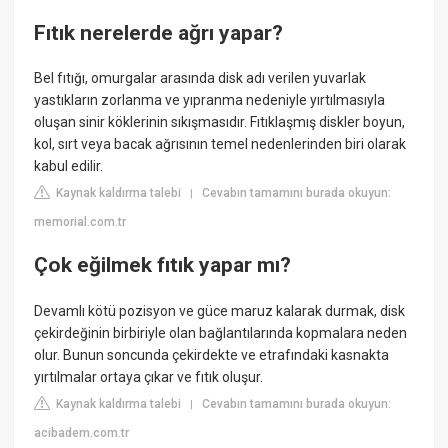
Fıtık nerelerde ağrı yapar?
Bel fıtığı, omurgalar arasında disk adı verilen yuvarlak
yastıkların zorlanma ve yıpranma nedeniyle yırtılmasıyla
oluşan sinir köklerinin sıkışmasıdır. Fıtıklaşmış diskler boyun,
kol, sırt veya bacak ağrısının temel nedenlerinden biri olarak
kabul edilir.
Kaynak kaldırma talebi
Cevabın tamamını burada okuyun:
|
memorial.com.tr
Çok eğilmek fıtık yapar mı?
Devamlı kötü pozisyon ve güce maruz kalarak durmak, disk
çekirdeğinin birbiriyle olan bağlantılarında kopmalara neden
olur. Bunun soncunda çekirdekte ve etrafındaki kasnakta
yırtılmalar ortaya çıkar ve fıtık oluşur.
Kaynak kaldırma talebi
Cevabın tamamını burada okuyun:
|
acibadem.com.tr