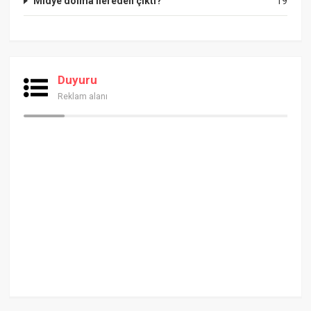
Midye dolma nereden çıktı?
19
Duyuru
Reklam alanı