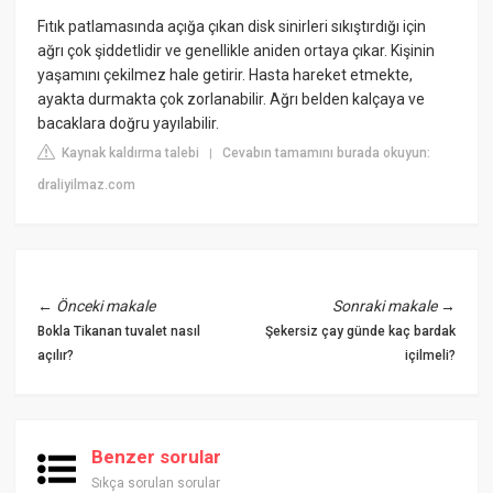
Fıtık patlamasında açığa çıkan disk sinirleri sıkıştırdığı için
ağrı çok şiddetlidir ve genellikle aniden ortaya çıkar. Kişinin
yaşamını çekilmez hale getirir. Hasta hareket etmekte,
ayakta durmakta çok zorlanabilir. Ağrı belden kalçaya ve
bacaklara doğru yayılabilir.
Kaynak kaldırma talebi
Cevabın tamamını burada okuyun:
|
draliyilmaz.com
←
Önceki makale
Sonraki makale
→
Bokla Tikanan tuvalet nasıl
Şekersiz çay günde kaç bardak
açılır?
içilmeli?
Benzer sorular
Sıkça sorulan sorular