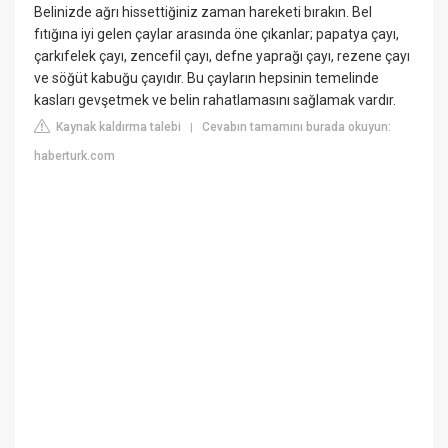
Belinizde ağrı hissettiğiniz zaman hareketi bırakın. Bel
fıtığına iyi gelen çaylar arasında öne çıkanlar; papatya çayı,
çarkıfelek çayı, zencefil çayı, defne yaprağı çayı, rezene çayı
ve söğüt kabuğu çayıdır. Bu çayların hepsinin temelinde
kasları gevşetmek ve belin rahatlamasını sağlamak vardır.
Kaynak kaldırma talebi
Cevabın tamamını burada okuyun:
|
haberturk.com