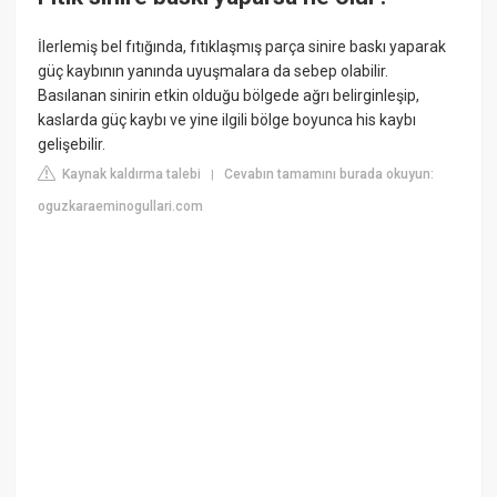
İlerlemiş bel fıtığında, fıtıklaşmış parça sinire baskı yaparak
güç kaybının yanında uyuşmalara da sebep olabilir.
Basılanan sinirin etkin olduğu bölgede ağrı belirginleşip,
kaslarda güç kaybı ve yine ilgili bölge boyunca his kaybı
gelişebilir.
Kaynak kaldırma talebi
Cevabın tamamını burada okuyun:
|
oguzkaraeminogullari.com