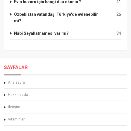
Evin huzuru için hangi dua okunur?
41
Özbekistan vatandaşı Türkiye'de evlenebilir
26
mi?
Nâbî Seyahatnamesi var mı?
34
SAYFALAR
Ana sayfa
Hakkimizda
İletişim
Vitaminler