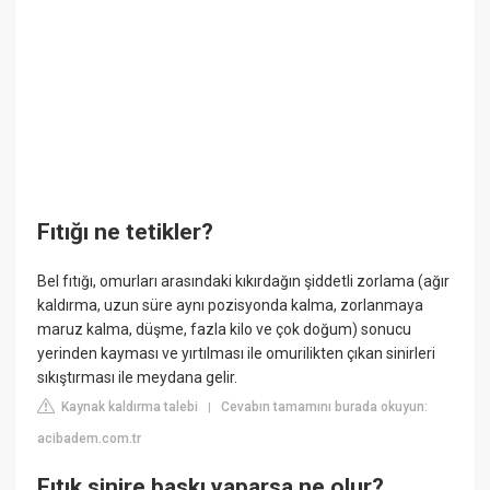
Fıtığı ne tetikler?
Bel fıtığı, omurları arasındaki kıkırdağın şiddetli zorlama (ağır
kaldırma, uzun süre aynı pozisyonda kalma, zorlanmaya
maruz kalma, düşme, fazla kilo ve çok doğum) sonucu
yerinden kayması ve yırtılması ile omurilikten çıkan sinirleri
sıkıştırması ile meydana gelir.
Kaynak kaldırma talebi
Cevabın tamamını burada okuyun:
|
acibadem.com.tr
Fıtık sinire baskı yaparsa ne olur?