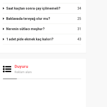
Saat kaçtan sonra çay içilmemeli?
34
Baklavada tereyağ olur mu?
25
Nerenin sütlacı meşhur?
31
1 adet pide ekmek kaç kalori?
43
Duyuru
Reklam alanı