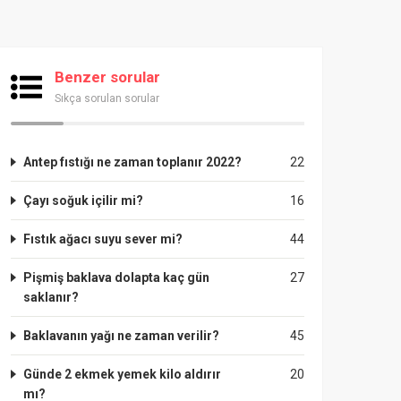
Benzer sorular
Sıkça sorulan sorular
Antep fıstığı ne zaman toplanır 2022?
22
Çayı soğuk içilir mi?
16
Fıstık ağacı suyu sever mi?
44
Pişmiş baklava dolapta kaç gün
27
saklanır?
Baklavanın yağı ne zaman verilir?
45
Günde 2 ekmek yemek kilo aldırır
20
mı?