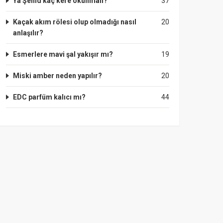
Ya Şehid kaç kere okunmalı?
37
Kaçak akım rölesi olup olmadığı nasıl
20
anlaşılır?
Esmerlere mavi şal yakışır mı?
19
Miski amber neden yapılır?
20
EDC parfüm kalıcı mı?
44