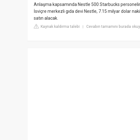
Anlaşma kapsamında Nestle 500 Starbucks personelini
İsviçre merkezli gıda devi Nestle, 7.15 milyar dolar nak
satın alacak.
Kaynak kaldırma talebi
Cevabın tamamını burada okuy
|