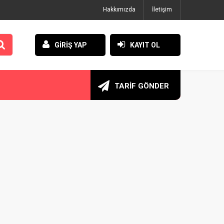
Hakkımızda
İletişim
GİRİŞ YAP
KAYIT OL
TARİF GÖNDER