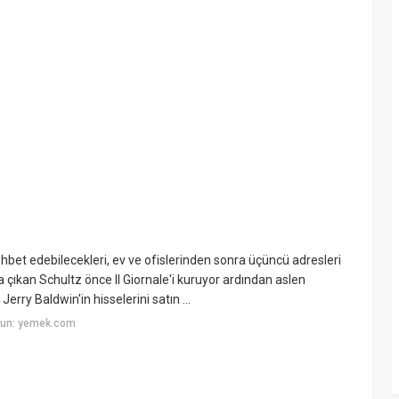
sohbet edebilecekleri, ev ve ofislerinden sonra üçüncü adresleri
çıkan Schultz önce Il Giornale'i kuruyor ardından aslen
ry Baldwin'in hisselerini satın ...
yun: yemek.com