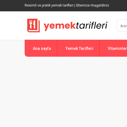
Resimli ve pratik yemek tarifleri | Sitemize Hoşgeldiniz
Ana sayfa
Yemek Tarifleri
Vitaminler