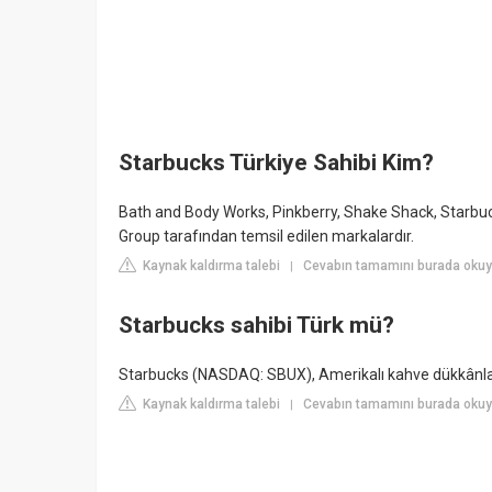
Starbucks Türkiye Sahibi Kim?
Bath and Body Works, Pinkberry, Shake Shack, Starbuc
Group tarafından temsil edilen markalardır.
Kaynak kaldırma talebi
Cevabın tamamını burada okuy
|
Starbucks sahibi Türk mü?
Starbucks (NASDAQ: SBUX), Amerikalı kahve dükkânları 
Kaynak kaldırma talebi
Cevabın tamamını burada okuyun
|