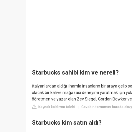
Starbucks sahibi kim ve nereli?
İtalyanlardan aldığı ilhamla insanların bir araya gelip 
olacak bir kahve mağazası deneyimi yaratmak için yola 
öğretmen ve yazar olan Zev Siegel, Gordon Bowker ve Jer
Kaynak kaldırma talebi
Cevabın tamamını burada oku
|
Starbucks kim satın aldı?