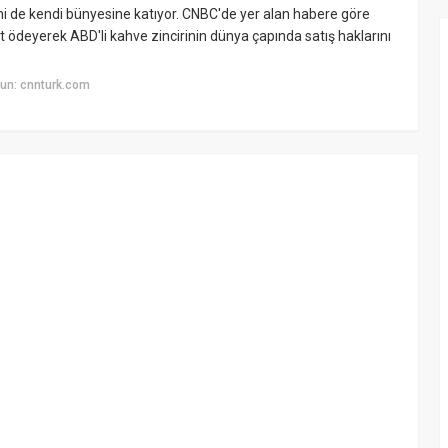
 de kendi bünyesine katıyor. CNBC'de yer alan habere göre
it ödeyerek ABD'li kahve zincirinin dünya çapında satış haklarını
un: cnnturk.com