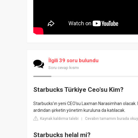
İlgili 39 soru bulundu
Soru cevap kısmı
Starbucks Türkiye Ceo'su Kim?
Starbucks'ın yeni CEO'su Laxman Narasimhan olacak. 
ardından şirketin yönetim kuruluna da katılacak.
Kaynak kaldırma talebi
Cevabın tamamını burada okuyu
|
Starbucks helal mi?