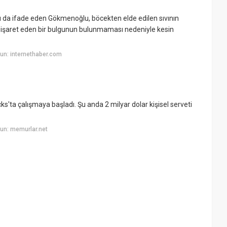
 da ifade eden Gökmenoğlu, böcekten elde edilen sıvının
 işaret eden bir bulgunun bulunmaması nedeniyle kesin
un: internethaber.com
'ta çalışmaya başladı. Şu anda 2 milyar dolar kişisel serveti
un: memurlar.net