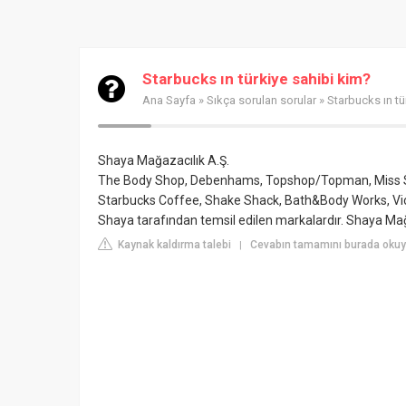
Starbucks ın türkiye sahibi kim?
Ana Sayfa
»
Sıkça sorulan sorular
» Starbucks ın tü
Shaya Mağazacılık A.Ş.
The Body Shop, Debenhams, Topshop/Topman, Miss Selfr
Starbucks Coffee, Shake Shack, Bath&Body Works, Vict
Shaya tarafından temsil edilen markalardır. Shaya Mağ
Kaynak kaldırma talebi
Cevabın tamamını burada okuyun
|