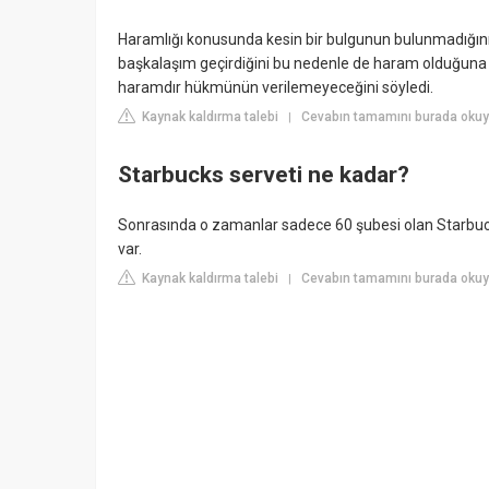
Haramlığı konusunda kesin bir bulgunun bulunmadığını
başkalaşım geçirdiğini bu nedenle de haram olduğuna
haramdır hükmünün verilemeyeceğini söyledi.
Kaynak kaldırma talebi
Cevabın tamamını burada okuy
|
Starbucks serveti ne kadar?
Sonrasında o zamanlar sadece 60 şubesi olan Starbucks
var.
Kaynak kaldırma talebi
Cevabın tamamını burada okuy
|