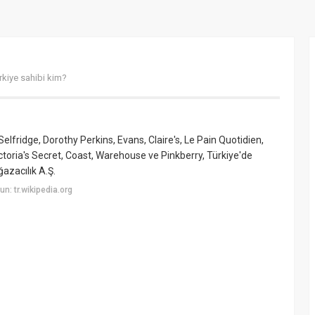
rkiye sahibi kim?
idge, Dorothy Perkins, Evans, Claire's, Le Pain Quotidien,
oria's Secret, Coast, Warehouse ve Pinkberry, Türkiye'de
azacılık A.Ş.
: tr.wikipedia.org