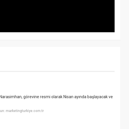
Narasimhan, görevine resmi olarak Nisan ayında başlayacak ve
n: marketingturkiye.com.tr