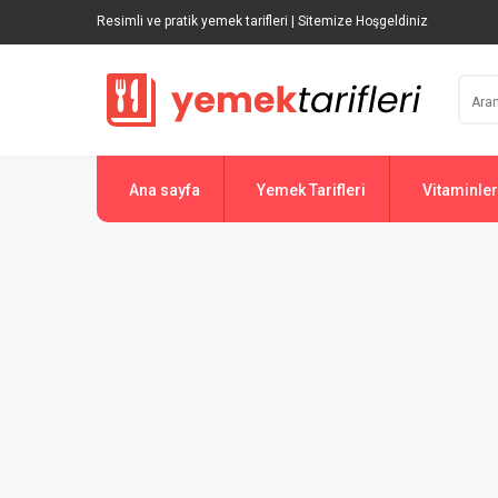
Resimli ve pratik yemek tarifleri | Sitemize Hoşgeldiniz
Ana sayfa
Yemek Tarifleri
Vitaminler