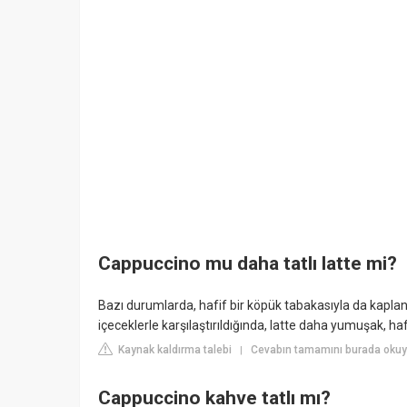
Cappuccino mu daha tatlı latte mi?
Bazı durumlarda, hafif bir köpük tabakasıyla da kaplanır v
içeceklerle karşılaştırıldığında, latte daha yumuşak, haf
Kaynak kaldırma talebi
Cevabın tamamını burada okuyu
|
Cappuccino kahve tatlı mı?