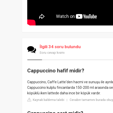
İlgili 34 soru bulundu
Soru cevap kısmı
Cappuccino hafif midir?
Cappuccino, Caffe Latte'den hacmi ve sunuşu ile ayrılır.
Cappuccino kulplu fincanlarda 150-200 ml arasında ser
köpüklü iken lattede daha ince bir köpük vardır.
Kaynak kaldırma talebi
Cevabın tamamını burada okuy
|