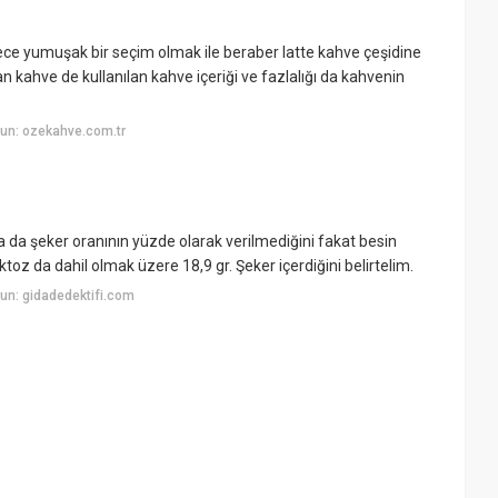
e yumuşak bir seçim olmak ile beraber latte kahve çeşidine
an kahve de kullanılan kahve içeriği ve fazlalığı da kahvenin
un: ozekahve.com.tr
a da şeker oranının yüzde olarak verilmediğini fakat besin
toz da dahil olmak üzere 18,9 gr. Şeker içerdiğini belirtelim.
un: gidadedektifi.com