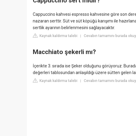
Cappuccino sert midir?
Cappuccino kahvesi espresso kahvesine göre son derec
nazaran serttir. Süt ve süt köpüğü karışımı ile hazırlan
sertlik ayarının belirlenmesini sağlayacaktır.
Kaynak kaldırma talebi
Cevabın tamamını burada okuy
|
Macchiato şekerli mı?
İçerikte 3. sırada ise Şeker olduğunu görüyoruz. Burad
değerleri tablosundan anlaşıldığı üzere sütten gelen lak
Kaynak kaldırma talebi
Cevabın tamamını burada okuy
|