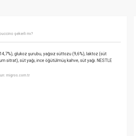
uccino şekerli mı?
14,7%), glukoz şurubu, yağsız süttozu (9,6%), laktoz (süt
yum sitrat), süt yağı, ince öğütülmüş kahve, süt yağı. NESTLE
un: migros.com.tr