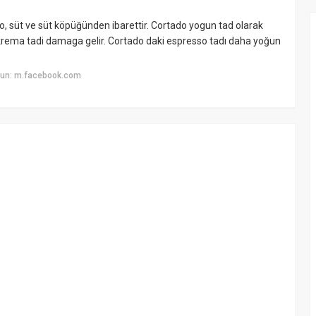
, süt ve süt köpüğünden ibarettir. Cortado yogun tad olarak
krema tadi damaga gelir. Cortado daki espresso tadı daha yoğun
yun: m.facebook.com