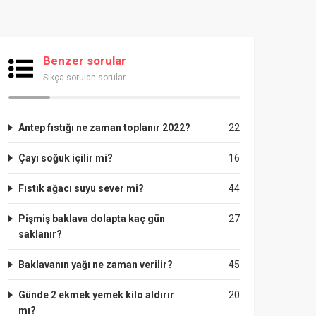
Benzer sorular
Sıkça sorulan sorular
Antep fıstığı ne zaman toplanır 2022?
22
Çayı soğuk içilir mi?
16
Fıstık ağacı suyu sever mi?
44
Pişmiş baklava dolapta kaç gün
27
saklanır?
Baklavanın yağı ne zaman verilir?
45
Günde 2 ekmek yemek kilo aldırır
20
mı?