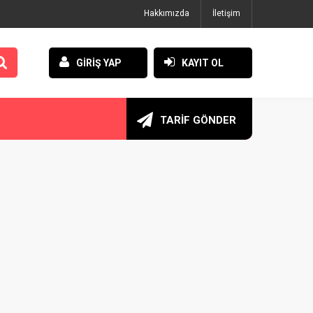
Hakkımızda
İletişim
GİRİŞ YAP
KAYIT OL
TARİF GÖNDER