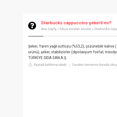
Starbucks cappuccino şekerli mı?
Ana Sayfa
»
Sıkça sorulan sorular
» Starbucks capp
Şeker, Yarım yağlı süttozu (%53,2), çözünebilir kahve (
ürünü), şeker, stabilizörler (dipotasyum fosfat, trisod
TÜRKİYE GIDA SAN.A.Ş.
Kaynak kaldırma talebi
Cevabın tamamını burada okuy
|