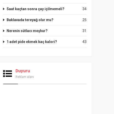
Saat kaçtan sonra çay içilmemeli?
34
Baklavada tereyağ olur mu?
25
Nerenin sütlacı meşhur?
31
1 adet pide ekmek kaç kalori?
43
Duyuru
Reklam alanı