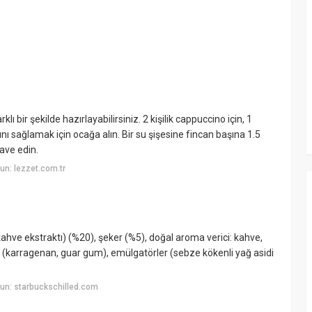
bir şekilde hazırlayabilirsiniz. 2 kişilik cappuccino için, 1
 sağlamak için ocağa alın. Bir su şişesine fincan başına 1.5
lave edin.
n: lezzet.com.tr
ahve ekstraktı) (%20), şeker (%5), doğal aroma verici: kahve,
er (karragenan, guar gum), emülgatörler (sebze kökenli yağ asidi
un: starbuckschilled.com