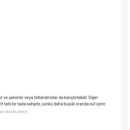
e şekerler veya tatlandırıcılar da karıştırılabilir. Diğer
if tatlı bir tada sahiptir, çünkü daha büyük oranda süt içerir.
n: lezzet.com.tr