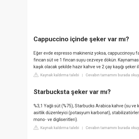
Cappuccino içinde şeker var mı?
Eğer evde espresso makineniz yoksa, cappuccinoyu farklı 
fincan süt ve 1 fincan suyu cezveye dökün. Kaynamasını
kaşık olacak şekilde hazır kahve ve 2 çay kaşığı şeker i
Kaynak kaldırma talebi
Cevabın tamamını burada okuyu
|
Starbucksta şeker var mı?
%3,1 Yağlı süt (%75), Starbucks Arabica kahve (su ve k
asitlik düzenleyici (potasyum karbonat), stabilizatörl
mono- ve digliseritleri).
Kaynak kaldırma talebi
Cevabın tamamını burada okuy
|