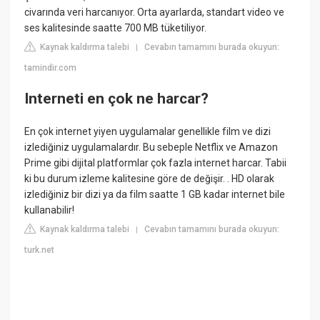
civarında veri harcanıyor. Orta ayarlarda, standart video ve
ses kalitesinde saatte 700 MB tüketiliyor.
Kaynak kaldırma talebi
Cevabın tamamını burada okuyun:
|
tamindir.com
Interneti en çok ne harcar?
En çok internet yiyen uygulamalar genellikle film ve dizi
izlediğiniz uygulamalardır. Bu sebeple Netflix ve Amazon
Prime gibi dijital platformlar çok fazla internet harcar. Tabii
ki bu durum izleme kalitesine göre de değişir. . HD olarak
izlediğiniz bir dizi ya da film saatte 1 GB kadar internet bile
kullanabilir!
Kaynak kaldırma talebi
Cevabın tamamını burada okuyun:
|
turk.net