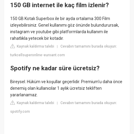
150 GB internet ile kaç film izlenir?
150 GB Kotalı Superbox ile bir ayda ortalama 300 Film
izleyebilirsiniz. Genel kullanımı göz önünde bulundurursak,
instagram ve youtube gibi platformlarda kullanım ile
rahatlıkla yetecek bir kotadır.
Kaynak kaldırma talebi
Cevabın tamamını burada okuyun:
|
turkcellsuperonline-euroant.com
Spotify ne kadar süre ücretsiz?
Bireysel. Hüküm ve koşullar geçerlidir. Premium'u daha önce
denemiş olan kullanıcılar 1 aylık ücretsiz tekliften
yararlanamaz.
Kaynak kaldırma talebi
Cevabın tamamını burada okuyun:
|
spotify.com