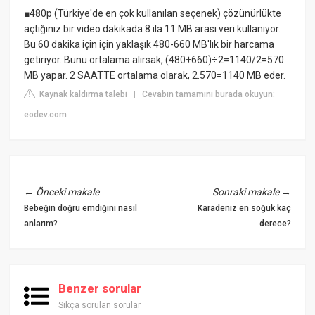
■480p (Türkiye'de en çok kullanılan seçenek) çözünürlükte
açtığınız bir video dakikada 8 ila 11 MB arası veri kullanıyor.
Bu 60 dakika için için yaklaşık 480-660 MB'lık bir harcama
getiriyor. Bunu ortalama alırsak, (480+660)÷2=1140/2=570
MB yapar. 2 SAATTE ortalama olarak, 2.570=1140 MB eder.
Kaynak kaldırma talebi
Cevabın tamamını burada okuyun:
|
eodev.com
←
Önceki makale
Sonraki makale
→
Bebeğin doğru emdiğini nasıl
Karadeniz en soğuk kaç
anlarım?
derece?
Benzer sorular
Sıkça sorulan sorular