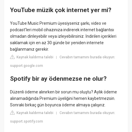
YouTube müzik çok internet yer mi?
YouTube Music Premium üyesiyseniz şarkı, video ve
podcast'leri mobil cihazınıza indirerek internet bağlantısı
olmadan dinleyebilir veya izleyebilirsiniz. İndirilen içerikleri
saklamak için en az 30 günde bir yeniden internete
bağlanmanız gerekir.
Kaynak kaldırma talebi
Cevabın tamamını burada okuyun:
|
support.google.com
Spotify bir ay ödenmezse ne olur?
Düzenli ödeme alınırken bir sorun mu oluştu? Aylık ödeme
alınamadığında Premium üyeliğini hemen kaybetmezsin.
Sonraki birkaç gün boyunca ödeme almaya çalışırız.
Kaynak kaldırma talebi
Cevabın tamamını burada okuyun:
|
support.spotify.com