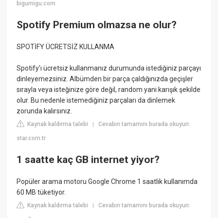
bigumigu.com
Spotify Premium olmazsa ne olur?
SPOTİFY ÜCRETSİZ KULLANMA
Spotify'ı ücretsiz kullanmanız durumunda istediğiniz parçayı
dinleyemezsiniz. Albümden bir parça çaldığınızda geçişler
sırayla veya isteğinize göre değil, random yani karışık şekilde
olur. Bu nedenle istemediğiniz parçaları da dinlemek
zorunda kalırsınız.
Kaynak kaldırma talebi
Cevabın tamamını burada okuyun:
|
star.com.tr
1 saatte kaç GB internet yiyor?
Popüler arama motoru Google Chrome 1 saatlik kullanımda
60 MB tüketiyor.
Kaynak kaldırma talebi
Cevabın tamamını burada okuyun:
|