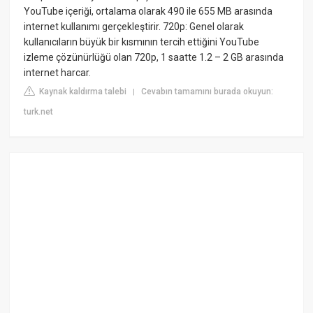
YouTube içeriği, ortalama olarak 490 ile 655 MB arasında
internet kullanımı gerçekleştirir. 720p: Genel olarak
kullanıcıların büyük bir kısmının tercih ettiğini YouTube
izleme çözünürlüğü olan 720p, 1 saatte 1.2 – 2 GB arasında
internet harcar.
Kaynak kaldırma talebi
Cevabın tamamını burada okuyun:
|
turk.net