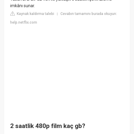
imkânı sunar.
Kaynak kaldırma talebi
Cevabın tamamını burada okuyun:
|
help.netflix.com
2 saatlik 480p film kaç gb?