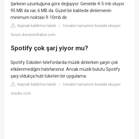
Şarkının uzunluğuna göre değişiyor. Genelde 4-5 mb oluyor.
95 MB da var, 6 MB da. Güzel bir kalitede dinlemenin
minimum noktası 9-10mb dir.
Kaynak kaldırma talebi
Cevabın tamamını burada okuyun:
|
forum.donanimhaber.com
Spotify çok şarj yiyor mu?
Spotify. Eskiden telefonlarda müzik dinlerken şarjın çok
etkilenmediğini hatırlarsınız. Ancak müzik bulutu Spotify
şarjı oldukça hızlı tüketen bir uygulama.
Kaynak kaldırma talebi
Cevabın tamamını burada okuyun:
|
onedio.com