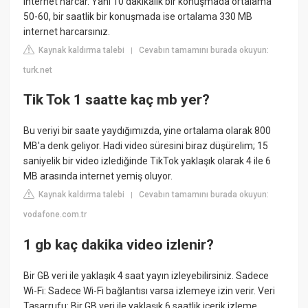
internet harcar. Yani 10 dakikalık bir konuşmada ortalama
50-60, bir saatlik bir konuşmada ise ortalama 330 MB
internet harcarsınız.
Kaynak kaldırma talebi
Cevabın tamamını burada okuyun:
|
turk.net
Tik Tok 1 saatte kaç mb yer?
Bu veriyi bir saate yaydığımızda, yine ortalama olarak 800
MB'a denk geliyor. Hadi video süresini biraz düşürelim; 15
saniyelik bir video izlediğinde TikTok yaklaşık olarak 4 ile 6
MB arasında internet yemiş oluyor.
Kaynak kaldırma talebi
Cevabın tamamını burada okuyun:
|
vodafone.com.tr
1 gb kaç dakika video izlenir?
Bir GB veri ile yaklaşık 4 saat yayın izleyebilirsiniz. Sadece
Wi-Fi: Sadece Wi-Fi bağlantısı varsa izlemeye izin verir. Veri
Tasarrufu: Bir GB veri ile yaklaşık 6 saatlik içerik izleme