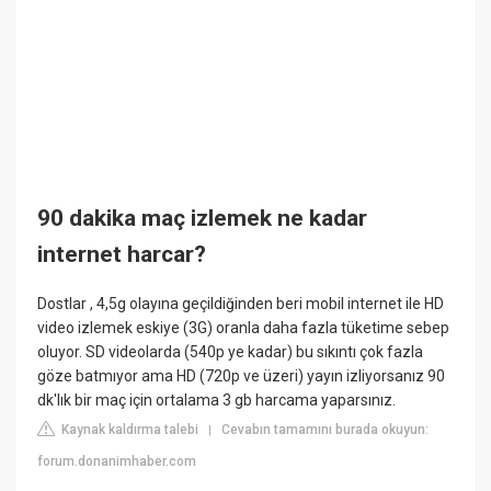
90 dakika maç izlemek ne kadar
internet harcar?
Dostlar , 4,5g olayına geçildiğinden beri mobil internet ile HD
video izlemek eskiye (3G) oranla daha fazla tüketime sebep
oluyor. SD videolarda (540p ye kadar) bu sıkıntı çok fazla
göze batmıyor ama HD (720p ve üzeri) yayın izliyorsanız 90
dk'lık bir maç için ortalama 3 gb harcama yaparsınız.
Kaynak kaldırma talebi
Cevabın tamamını burada okuyun:
|
forum.donanimhaber.com