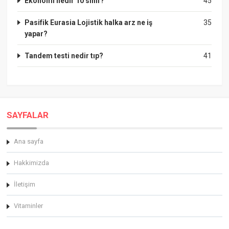
Ekonomi nedir 10 sınıf?
45
Pasifik Eurasia Lojistik halka arz ne iş
35
yapar?
Tandem testi nedir tıp?
41
SAYFALAR
Ana sayfa
Hakkimizda
İletişim
Vitaminler