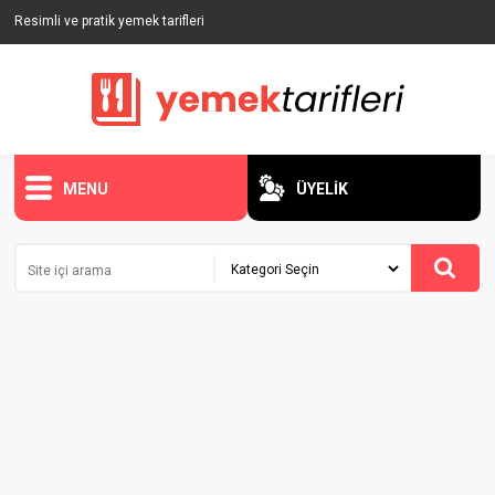
Resimli ve pratik yemek tarifleri
MENU
ÜYELİK