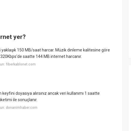
ernet yer?
ni yaklaşık 150 MB/saat harcar. Müzik dinleme kalitesine göre
320Kbps'de saatte 144 MB internet harcanır.
un: fiberkablonet.com
keyfini doyasıya alırsınız ancak veri kullanımı 1 saatte
etimi ile sonuçlanır.
yun: donanimhaber.com