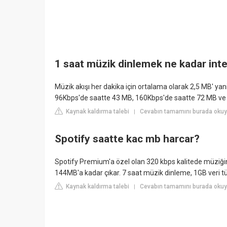
1 saat müzik dinlemek ne kadar int
Müzik akışı her dakika için ortalama olarak 2,5 MB' ya
96Kbps'de saatte 43 MB, 160Kbps'de saatte 72 MB ve 
Kaynak kaldırma talebi
Cevabın tamamını burada okuy
|
Spotify saatte kac mb harcar?
Spotify Premium'a özel olan 320 kbps kalitede müziğin 
144MB'a kadar çıkar. 7 saat müzik dinleme, 1GB veri tük
Kaynak kaldırma talebi
Cevabın tamamını burada oku
|