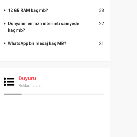
12 GB RAM kaç mb?
38
Dünyanın en hızlı interneti saniyede
22
kaç mb?
WhatsApp bir mesaj kaç MB?
21
Duyuru
Reklam alanı