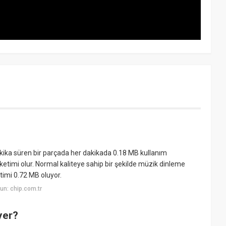
akika süren bir parçada her dakikada 0.18 MB kullanım
ketimi olur. Normal kaliteye sahip bir şekilde müzik dinleme
etimi 0.72 MB oluyor.
n: chip.com.tr
yer?