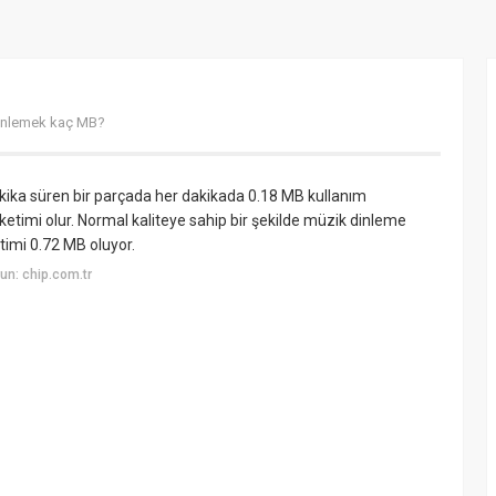
dinlemek kaç MB?
akika süren bir parçada her dakikada 0.18 MB kullanım
ketimi olur. Normal kaliteye sahip bir şekilde müzik dinleme
etimi 0.72 MB oluyor.
n: chip.com.tr