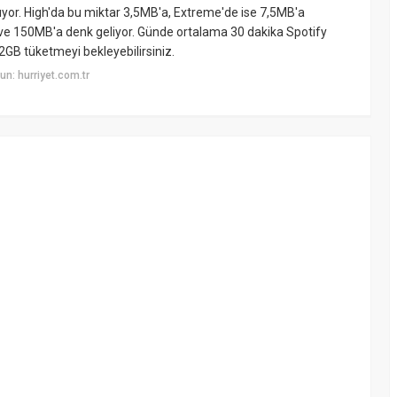
cıyor. High'da bu miktar 3,5MB'a, Extreme'de ise 7,5MB'a
 ve 150MB'a denk geliyor. Günde ortalama 30 dakika Spotify
2GB tüketmeyi bekleyebilirsiniz.
n: hurriyet.com.tr