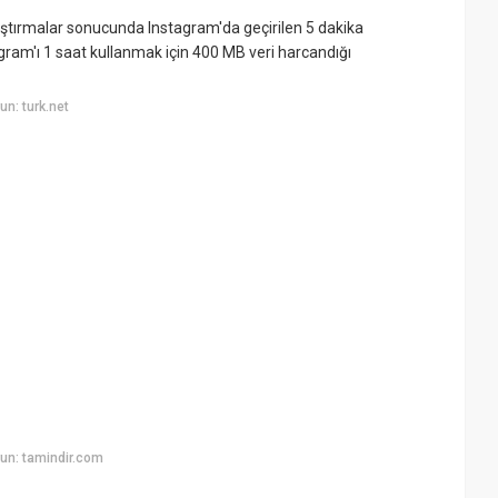
aştırmalar sonucunda Instagram'da geçirilen 5 dakika
agram'ı 1 saat kullanmak için 400 MB veri harcandığı
n: turk.net
un: tamindir.com