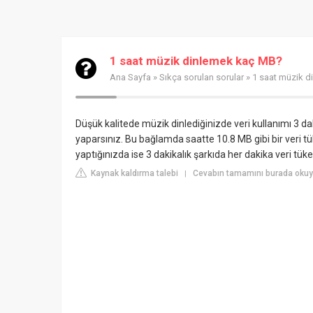
1 saat müzik dinlemek kaç MB?
Ana Sayfa
»
Sıkça sorulan sorular
» 1 saat müzik 
Düşük kalitede müzik dinlediğinizde veri kullanımı 3 d
yaparsınız. Bu bağlamda saatte 10.8 MB gibi bir veri tü
yaptığınızda ise 3 dakikalık şarkıda her dakika veri tük
Kaynak kaldırma talebi
Cevabın tamamını burada okuyu
|