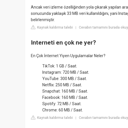
Ancak veri izleme özelliğinden yola çıkarak yapılan ar
sonucunda yaklaşık 33 MB veri kullanıldığını, yani Inst
belirlenmiştir.
Kaynak kaldırma talebi
Cevabın tamamını burada okuyu
|
Interneti en çok ne yer?
En Çok İnternet Yiyen Uygulamalar Neler?
TikTok: 1 GB / Saat.
Instagram: 720 MB / Saat.
YouTube: 300 MB / Saat.
Netflix: 250 MB / Saat.
Snapchat: 160 MB / Saat.
Facebook: 160 MB / Saat.
Spotify: 72 MB / Saat.
Chrome: 60 MB / Saat.
Kaynak kaldırma talebi
Cevabın tamamını burada okuy
|