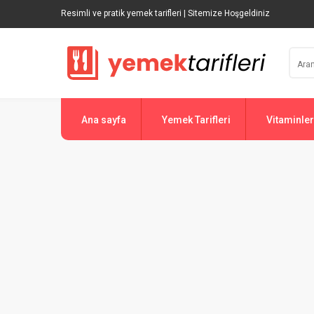
Resimli ve pratik yemek tarifleri | Sitemize Hoşgeldiniz
Ana sayfa
Yemek Tarifleri
Vitaminler