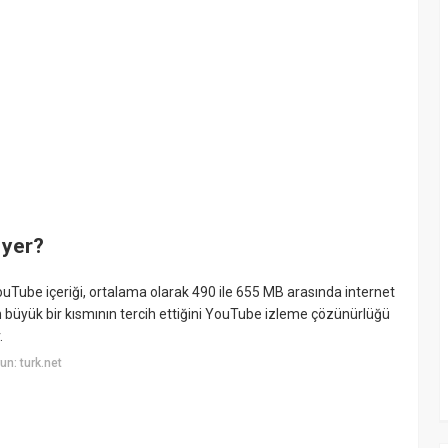
 yer?
uTube içeriği, ortalama olarak 490 ile 655 MB arasında internet
rın büyük bir kısmının tercih ettiğini YouTube izleme çözünürlüğü
.
n: turk.net