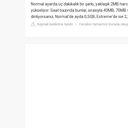
Normal ayarda üç dakikalık bir şarkı, yaklaşık 2MB har
yükseliyor. Saat bazında bunlar, sırasıyla 40MB, 70MB
dinliyorsanız, Normal'de ayda 0,5GB, Extreme'de ise 2,
Kaynak kaldırma talebi
Cevabın tamamını burada okuyu
|