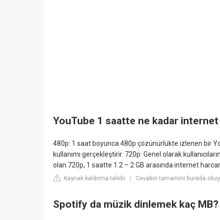
YouTube 1 saatte ne kadar internet
480p: 1 saat boyunca 480p çözünürlükte izlenen bir Yo
kullanımı gerçekleştirir. 720p: Genel olarak kullanıcıla
olan 720p, 1 saatte 1.2 – 2 GB arasında internet harcar
Kaynak kaldırma talebi
Cevabın tamamını burada okuyu
|
Spotify da müzik dinlemek kaç MB?