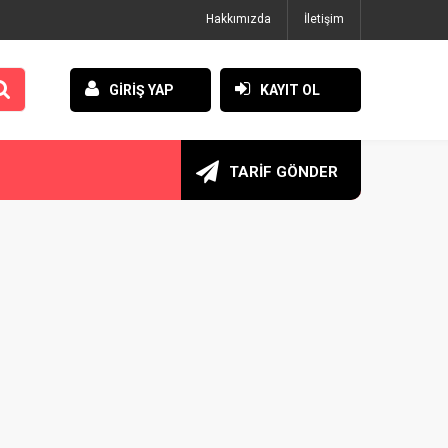
Hakkımızda
İletişim
GİRİŞ YAP
KAYIT OL
TARİF GÖNDER