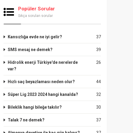
Popüler Sorular
Sıkça sorulan sorular
Kansızlığa evde ne iyi gelir?
37
SMS mesaj ne demek?
39
Hidrolik enerji Türkiye'de nerelerde
26
var?
Hızlı saç beyazlaması neden olur?
44
Süper Lig 2023 2024 hangi kanalda?
32
Bileklik hangi bileğe takılır?
30
Talak 7 ne demek?
37
Almanya davetiye ile kaç gün kalınır?
37