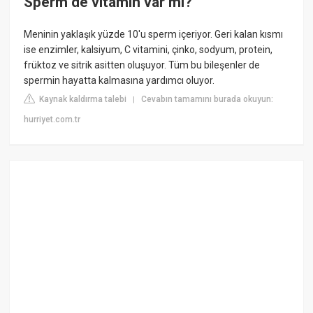
Sperm de vitamin var mı?
Meninin yaklaşık yüzde 10'u sperm içeriyor. Geri kalan kısmı
ise enzimler, kalsiyum, C vitamini, çinko, sodyum, protein,
früktoz ve sitrik asitten oluşuyor. Tüm bu bileşenler de
spermin hayatta kalmasına yardımcı oluyor.
Kaynak kaldırma talebi
Cevabın tamamını burada okuyun:
|
hurriyet.com.tr