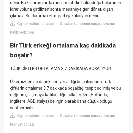
denir. Bazı durumlarda meni prostatın bulunduğu bölümden
idrar yoluna girdikten sonra mesaneye geri döner, dışarı
çıkmaz. Bu duruma retrograd ejakülasyon denir.
Kaynak kaldırma talebi
Cevabın tamamını burada okuyun:
|
hakkiperk.com
Bir Türk erkeği ortalama kaç dakikada
boşalır?
TÜRK ÇİFTLER ORTALAMA 3,7 DAKİKADA BOŞALIYOR
Ülkemizden de deneklerin yer aldığı bu çalışmada Türk
çiftlerin ortalama 3,7 dakikada boşaldığı tespit edilmiş ve bu
değerin çalışmaya katılan diğer ülkelerden (Hollanda,
İngiltere, ABD, İtalya) belirgin olarak daha düşük olduğu
saptanmıştır.
Kaynak kaldırma talebi
Cevabın tamamını burada okuyun:
|
hurriyet.com.tr