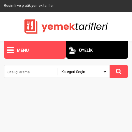
Resimli ve pratik yemek tarifleri
MENU
ÜYELİK