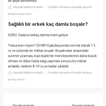
bir şeye benzemez.
Kaynak kaldırma talebi
Cevabın tamamını burada okuyun:
|
kizlarsoruyor.com
Sağlıklı bir erkek kaç damla boşalır?
SORU: Sadece birkaç damla meni geliyor
Yoksa kısır mıyım? CEVAP Ejakülasyonda normal olarak 1.5
cc ve üstünde bir miktar boşalır. Boşalmalar arasındaki
sürenin uzaması, bazı kişilerde meni keselerinin daha büyük
olması ve daha fazla salgı yapması sonucu bu miktar
artabilir, nadiren 8-10 cc ye kadar çıkabilir.
Kaynak kaldırma talebi
Cevabın tamamını burada okuyun:
|
posta.com.tr
←
Önceki makale
Sonraki makale
→