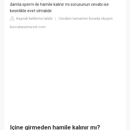
damla sperm ile hamile kalınır mı sorusunun cevabı ise
kesinlikle evet olmalıdır.
Kaynak kaldırma talebi
Cevabın tamamını burada okuyun:
|
burcukaramursel.com
Içine girmeden hamile kalınır mı?