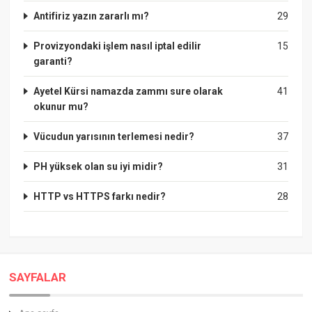
Antifiriz yazın zararlı mı?
29
Provizyondaki işlem nasıl iptal edilir
15
garanti?
Ayetel Kürsi namazda zammı sure olarak
41
okunur mu?
Vücudun yarısının terlemesi nedir?
37
PH yüksek olan su iyi midir?
31
HTTP vs HTTPS farkı nedir?
28
SAYFALAR