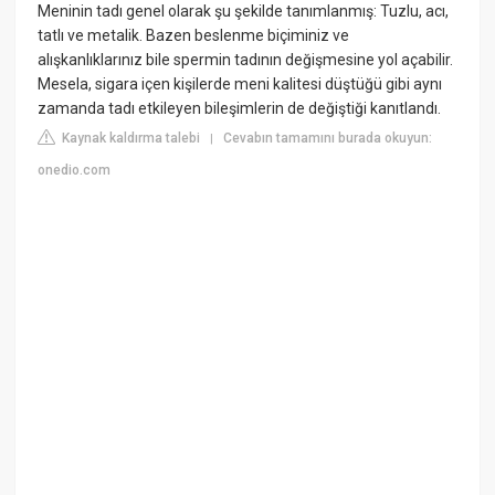
Meninin tadı genel olarak şu şekilde tanımlanmış: Tuzlu, acı,
tatlı ve metalik. Bazen beslenme biçiminiz ve
alışkanlıklarınız bile spermin tadının değişmesine yol açabilir.
Mesela, sigara içen kişilerde meni kalitesi düştüğü gibi aynı
zamanda tadı etkileyen bileşimlerin de değiştiği kanıtlandı.
Kaynak kaldırma talebi
Cevabın tamamını burada okuyun:
|
onedio.com