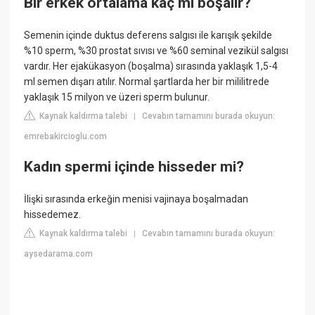
Bir erkek ortalama kaç ml boşalır?
Semenin içinde duktus deferens salgısı ile karışık şekilde
%10 sperm, %30 prostat sıvısı ve %60 seminal vezikül salgısı
vardır. Her ejakükasyon (boşalma) sırasında yaklaşık 1,5-4
ml semen dışarı atılır. Normal şartlarda her bir mililitrede
yaklaşık 15 milyon ve üzeri sperm bulunur.
Kaynak kaldırma talebi
Cevabın tamamını burada okuyun:
|
emrebakircioglu.com
Kadın spermi içinde hisseder mi?
İlişki sırasında erkeğin menisi vajinaya boşalmadan
hissedemez.
Kaynak kaldırma talebi
Cevabın tamamını burada okuyun:
|
aysedarama.com