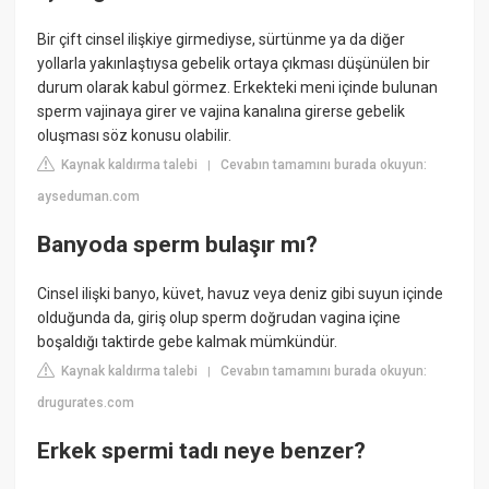
Bir çift cinsel ilişkiye girmediyse, sürtünme ya da diğer
yollarla yakınlaştıysa gebelik ortaya çıkması düşünülen bir
durum olarak kabul görmez. Erkekteki meni içinde bulunan
sperm vajinaya girer ve vajina kanalına girerse gebelik
oluşması söz konusu olabilir.
Kaynak kaldırma talebi
Cevabın tamamını burada okuyun:
|
ayseduman.com
Banyoda sperm bulaşır mı?
Cinsel ilişki banyo, küvet, havuz veya deniz gibi suyun içinde
olduğunda da, giriş olup sperm doğrudan vagina içine
boşaldığı taktirde gebe kalmak mümkündür.
Kaynak kaldırma talebi
Cevabın tamamını burada okuyun:
|
drugurates.com
Erkek spermi tadı neye benzer?