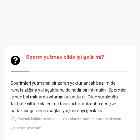
Sperm yutmak cilde iyi gelir mi?
Sperimleri yutmanın bir zararı yoktur ancak bazı mide
rahatsızlığına yol açabilir bu da nadir bir ihtimaldir. Spermler
içinde bol miktarda vitamin bulundurur. Cilde sürüldüğü
taktirde ciltte kolajen miktarını arttırarak daha genç ve
parlak bir görünüm sağlar, yaşlanmayı geciktirir.
Kaynak kaldırma talebi
Cevabın tamamını burada okuyun:
|
kizlarsoruyor.com