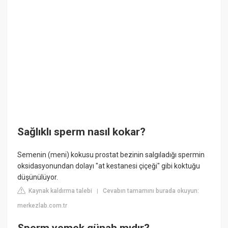
Sağlıklı sperm nasıl kokar?
Semenin (meni) kokusu prostat bezinin salgıladığı spermin
oksidasyonundan dolayı "at kestanesi çiçeği" gibi koktuğu
düşünülüyor.
Kaynak kaldırma talebi
Cevabın tamamını burada okuyun:
|
merkezlab.com.tr
Sperm yemek günah mıdır?