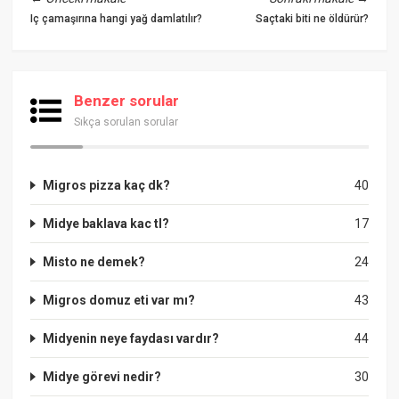
Iç çamaşırına hangi yağ damlatılır?
Saçtaki biti ne öldürür?
Benzer sorular
Sıkça sorulan sorular
Migros pizza kaç dk?
40
Midye baklava kac tl?
17
Misto ne demek?
24
Migros domuz eti var mı?
43
Midyenin neye faydası vardır?
44
Midye görevi nedir?
30