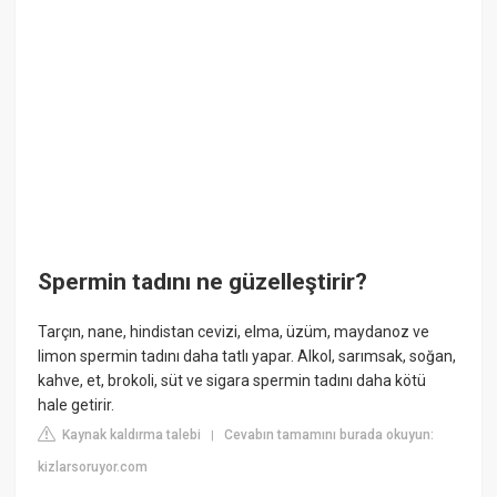
Spermin tadını ne güzelleştirir?
Tarçın, nane, hindistan cevizi, elma, üzüm, maydanoz ve
limon spermin tadını daha tatlı yapar. Alkol, sarımsak, soğan,
kahve, et, brokoli, süt ve sigara spermin tadını daha kötü
hale getirir.
Kaynak kaldırma talebi
Cevabın tamamını burada okuyun:
|
kizlarsoruyor.com