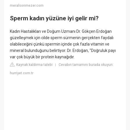
meralsonmezer.com
Sperm kadın yüzüne iyi gelir mi?
Kadın Hastalıkları ve Doğum Uzmanı Dr. Gökçen Erdoğan
güzelleşmek için cilde sperm sürmenin gerçekten faydalı
olabileceğini çünkü spermin içinde çok fazla vitamin ve
mineral bulunduğunu belirtiyor. Dr. Erdoğan, "Doğruluk payı
var çok büyük bir protein kaynağıdır.
Kaynak kaldırma talebi
Cevabın tamamını burada okuyun:
|
hurriyet.com.tr