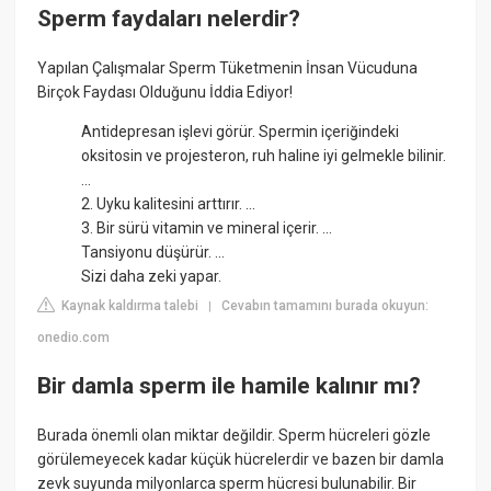
Sperm faydaları nelerdir?
Yapılan Çalışmalar Sperm Tüketmenin İnsan Vücuduna
Birçok Faydası Olduğunu İddia Ediyor!
Antidepresan işlevi görür. Spermin içeriğindeki
oksitosin ve projesteron, ruh haline iyi gelmekle bilinir.
...
2. Uyku kalitesini arttırır. ...
3. Bir sürü vitamin ve mineral içerir. ...
Tansiyonu düşürür. ...
Sizi daha zeki yapar.
Kaynak kaldırma talebi
Cevabın tamamını burada okuyun:
|
onedio.com
Bir damla sperm ile hamile kalınır mı?
Burada önemli olan miktar değildir. Sperm hücreleri gözle
görülemeyecek kadar küçük hücrelerdir ve bazen bir damla
zevk suyunda milyonlarca sperm hücresi bulunabilir. Bir