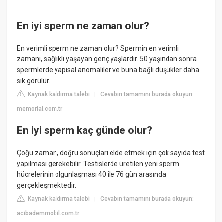
En iyi sperm ne zaman olur?
En verimli sperm ne zaman olur? Spermin en verimli
zamanı, sağlıklı yaşayan genç yaşlardır. 50 yaşından sonra
spermlerde yapısal anomaliler ve buna bağlı düşükler daha
sık görülür.
Kaynak kaldırma talebi
Cevabın tamamını burada okuyun:
|
memorial.com.tr
En iyi sperm kaç günde olur?
Çoğu zaman, doğru sonuçları elde etmek için çok sayıda test
yapılması gerekebilir. Testislerde üretilen yeni sperm
hücrelerinin olgunlaşması 40 ile 76 gün arasında
gerçekleşmektedir.
Kaynak kaldırma talebi
Cevabın tamamını burada okuyun:
|
acibademmobil.com.tr