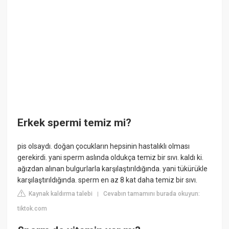
Erkek spermi temiz mi?
pis olsaydı. doğan çocukların hepsinin hastalıklı olması
gerekirdi. yani sperm aslında oldukça temiz bir sıvı. kaldı ki.
ağızdan alınan bulgurlarla karşılaştırıldığında. yani tükürükle
karşılaştırıldığında. sperm en az 8 kat daha temiz bir sıvı.
Kaynak kaldırma talebi
Cevabın tamamını burada okuyun:
|
tiktok.com