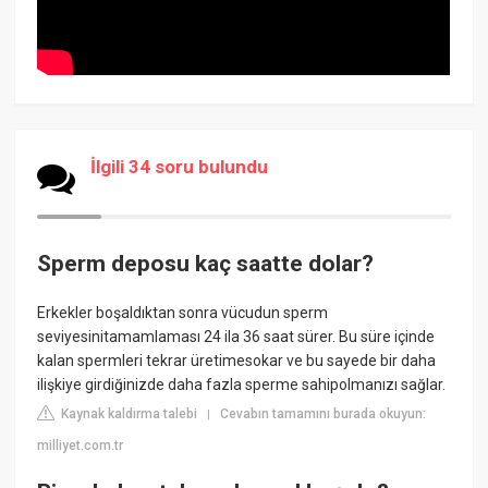
İlgili 34 soru bulundu
Sperm deposu kaç saatte dolar?
Erkekler boşaldıktan sonra vücudun sperm
seviyesinitamamlaması 24 ila 36 saat sürer. Bu süre içinde
kalan spermleri tekrar üretimesokar ve bu sayede bir daha
ilişkiye girdiğinizde daha fazla sperme sahipolmanızı sağlar.
Kaynak kaldırma talebi
Cevabın tamamını burada okuyun:
|
milliyet.com.tr