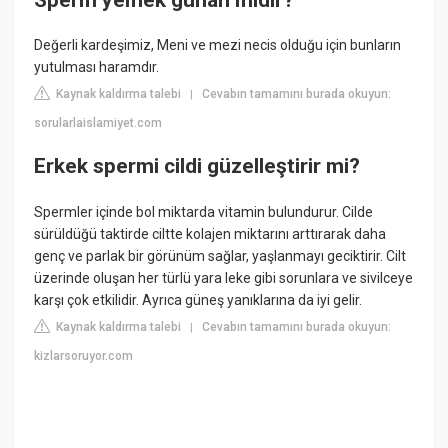
Değerli kardeşimiz, Meni ve mezi necis olduğu için bunların
yutulması haramdır.
Kaynak kaldırma talebi
Cevabın tamamını burada okuyun:
|
sorularlaislamiyet.com
Erkek spermi cildi güzelleştirir mi?
Spermler içinde bol miktarda vitamin bulundurur. Cilde
sürüldüğü taktirde ciltte kolajen miktarını arttırarak daha
genç ve parlak bir görünüm sağlar, yaşlanmayı geciktirir. Cilt
üzerinde oluşan her türlü yara leke gibi sorunlara ve sivilceye
karşı çok etkilidir. Ayrıca güneş yanıklarına da iyi gelir.
Kaynak kaldırma talebi
Cevabın tamamını burada okuyun:
|
kizlarsoruyor.com