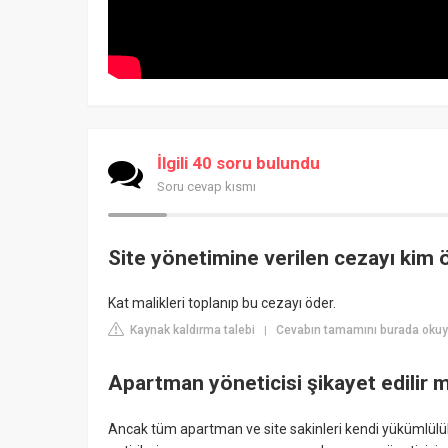
İlgili 40 soru bulundu
Soru cevap kısmı
Site yönetimine verilen cezayı kim 
Kat malikleri toplanıp bu cezayı öder.
Kaynak kaldırma talebi
Cevabın tamamını burada okuy
|
Apartman yöneticisi şikayet edilir 
Ancak tüm apartman ve site sakinleri kendi yükümlülük