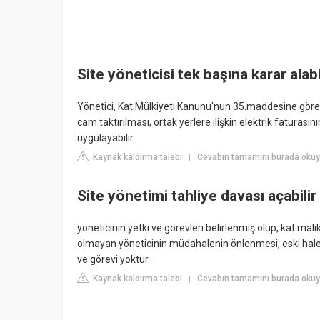
Site yöneticisi tek başına karar alabi
Yönetici, Kat Mülkiyeti Kanunu'nun 35.maddesine göre k
cam taktırılması, ortak yerlere ilişkin elektrik faturası
uygulayabilir.
Kaynak kaldırma talebi
Cevabın tamamını burada oku
|
Site yönetimi tahliye davası açabilir
yöneticinin yetki ve görevleri belirlenmiş olup, kat mali
olmayan yöneticinin müdahalenin önlenmesi, eski hale g
ve görevi yoktur.
Kaynak kaldırma talebi
Cevabın tamamını burada okuy
|