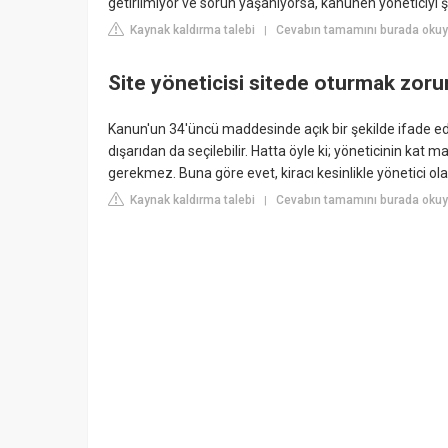
getirilmiyor ve sorun yaşanıyorsa, kanunen yöneticiyi 
Kaynak kaldırma talebi
Cevabın tamamını burada okuyu
|
Site yöneticisi sitede oturmak zor
Kanun'un 34'üncü maddesinde açık bir şekilde ifade edild
dışarıdan da seçilebilir. Hatta öyle ki; yöneticinin kat 
gerekmez. Buna göre evet, kiracı kesinlikle yönetici olab
Kaynak kaldırma talebi
Cevabın tamamını burada oku
|