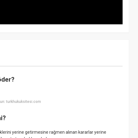
öder?
un: turkhukuksitesi.com
mi?
lerini yerine getirmesine rağmen alınan kararlar yerine