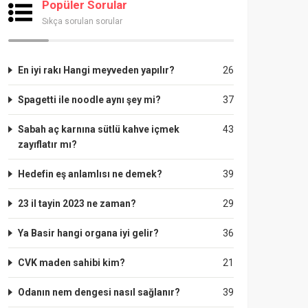
Popüler Sorular
Sıkça sorulan sorular
En iyi rakı Hangi meyveden yapılır?
26
Spagetti ile noodle aynı şey mi?
37
Sabah aç karnına sütlü kahve içmek
43
zayıflatır mı?
Hedefin eş anlamlısı ne demek?
39
23 il tayin 2023 ne zaman?
29
Ya Basir hangi organa iyi gelir?
36
CVK maden sahibi kim?
21
Odanın nem dengesi nasıl sağlanır?
39