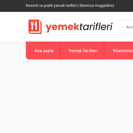
Resimli ve pratik yemek tarifleri | Sitemize Hoşgeldiniz
Ana sayfa
Yemek Tarifleri
Vitaminler