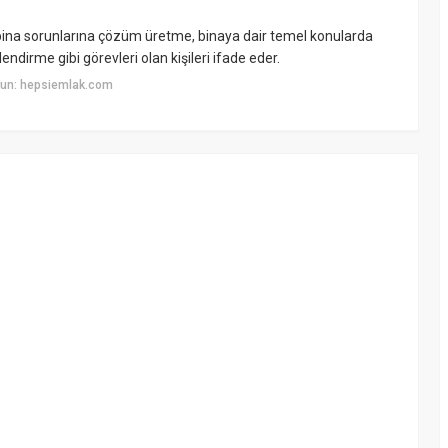
; bina sorunlarına çözüm üretme, binaya dair temel konularda
ndirme gibi görevleri olan kişileri ifade eder.
yun: hepsiemlak.com