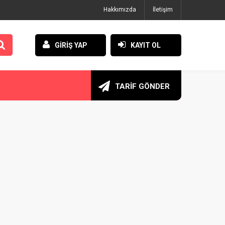
Hakkımızda
İletişim
GİRİŞ YAP
KAYIT OL
TARİF GÖNDER