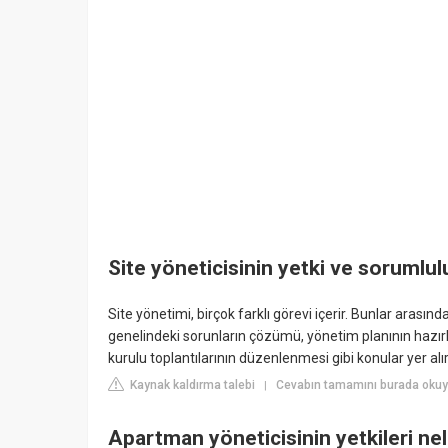
Site yöneticisinin yetki ve sorumlulu
Site yönetimi, birçok farklı görevi içerir. Bunlar arasınd
genelindeki sorunların çözümü, yönetim planının hazır
kurulu toplantılarının düzenlenmesi gibi konular yer alır
Kaynak kaldırma talebi
Cevabın tamamını burada okuy
|
Apartman yöneticisinin yetkileri nel