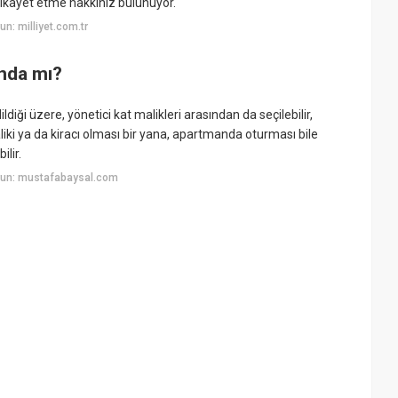
şikayet etme hakkınız bulunuyor.
n: milliyet.com.tr
unda mı?
iği üzere, yönetici kat malikleri arasından da seçilebilir,
maliki ya da kiracı olması bir yana, apartmanda oturması bile
ilir.
yun: mustafabaysal.com