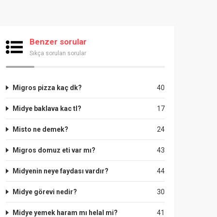
Benzer sorular
Sıkça sorulan sorular
Migros pizza kaç dk?
40
Midye baklava kac tl?
17
Misto ne demek?
24
Migros domuz eti var mı?
43
Midyenin neye faydası vardır?
44
Midye görevi nedir?
30
Midye yemek haram mı helal mi?
41