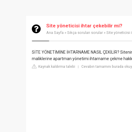
Site yöneticisi ihtar çekebilir mi?
Ana Sayfa
»
Sıkça sorulan sorular
» Site yöneticisi 
SİTE YÖNETİMİNE İHTARNAME NASIL ÇEKİLİR? Sitenin 
maliklerine apartman yönetimi ihtarname çekme hakkı
Kaynak kaldırma talebi
Cevabın tamamını burada okuyun
|