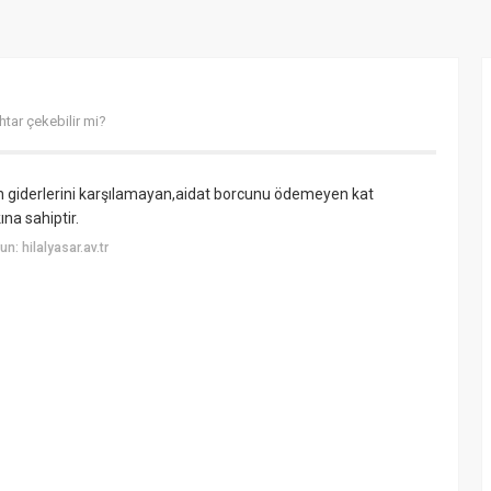
ihtar çekebilir mi?
giderlerini karşılamayan,aidat borcunu ödemeyen kat
na sahiptir.
: hilalyasar.av.tr