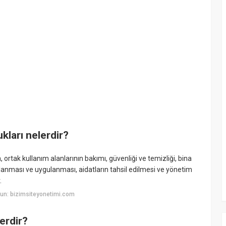
kları nelerdir?
a, ortak kullanım alanlarının bakımı, güvenliği ve temizliği, bina
lanması ve uygulanması, aidatların tahsil edilmesi ve yönetim
.
un: bizimsiteyonetimi.com
erdir?