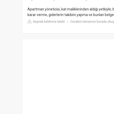
Apartman yöneticisi, kat maliklerinden aldığı yetkiyle
karar verme, giderlerin takibini yapma ve bunları belgele
Kaynak kaldırma talebi
Cevabın tamamını burada oku
|