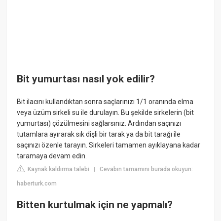
Bit yumurtası nasıl yok edilir?
Bit ilacını kullandıktan sonra saçlarınızı 1/1 oranında elma
veya üzüm sirkeli su ile durulayın. Bu şekilde sirkelerin (bit
yumurtası) çözülmesini sağlarsınız. Ardından saçınızı
tutamlara ayırarak sık dişli bir tarak ya da bit tarağı ile
saçınızı özenle tarayın. Sirkeleri tamamen ayıklayana kadar
taramaya devam edin.
Kaynak kaldırma talebi
Cevabın tamamını burada okuyun:
|
haberturk.com
Bitten kurtulmak için ne yapmalı?