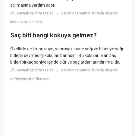
açılmasına yardım eder.
Kaynak kaldırma talebi
Cevabın tamamını burada okuyun:
|
kemalkukrer.com.tr
Saç biti hangi kokuya gelmez?
Özellikle de limon suyu, sarımsak, nane yağı ve biberiye yağı
bitlerin sevmediği kokuları barındırır. Bu kokuları alan saç
bitleri birkaç saniye içinde ölür ve saçlardan arındırılmalıdır.
Kaynak kaldırma talebi
Cevabın tamamını burada okuyun:
|
nefisyemektarifleri.com