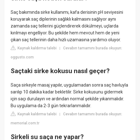
Saç bakımında sirke kullanımı, kafa derisinin pH seviyesini
koruyarak saç diplerinin sağlıklı kalmasını sağlıyor aynı
zamanda saç tellerini güçlendirerek dökülmeyi, uçlarda
kırılmayı engelliyor. Bu şekilde hem mevcut hem de yeni
çıkan saç tellerinin daha hızlı uzamasına yardımcı oluyor.
Kaynak kaldırma talebi
Cevabın tamamını burada okuyun:
|
oggusto.com
Saçtaki sirke kokusu nasıl geçer?
Saça sirkeyle masaj yapılır, uygulamadan sonra saç havluyla
sarılıp 10 dakika kadar bekletilir. Sirke kokusunu gidermek
için saçı durulayın ve ardından normal şekilde yıkanmalıdır.
Bu uygulama da 2-3 gün tekrarlanmalıdır.
Kaynak kaldırma talebi
Cevabın tamamını burada okuyun:
|
memorial.com.tr
Sirkeli su saça ne yapar?