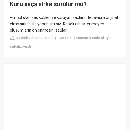
Kuru saça sirke sürülür mü?
Pul pul olan saç kökleri ve kuruyan saçların tedavisini orijinal
elma sirkesi ile yapabilirsiniz. Kepek gibi istenmeyen
oluşumların önlenmesini sağlar.
Kaynak kaldırma talebi
Cevabın tamamını burada okuyun:
|
sabah.com.tr