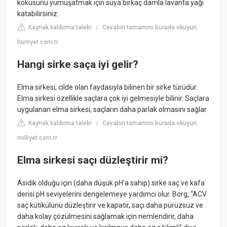
kokusunu yumuşatmak için suya birkaç damla lavanta yağı
katabilirsiniz.
Kaynak kaldırma talebi
Cevabın tamamını burada okuyun:
|
hurriyet.com.tr
Hangi sirke saça iyi gelir?
Elma sirkesi, cilde olan faydasıyla bilinen bir sirke türüdür.
Elma sirkesi özellikle saçlara çok iyi gelmesiyle bilinir. Saçlara
uygulanan elma sirkesi, saçların daha parlak olmasını sağlar.
Kaynak kaldırma talebi
Cevabın tamamını burada okuyun:
|
milliyet.com.tr
Elma sirkesi saçı düzleştirir mi?
Asidik olduğu için (daha düşük pH'a sahip) sirke saç ve kafa
derisi pH seviyelerini dengelemeye yardımcı olur. Borg, “ACV
saç kütikülünü düzleştirir ve kapatır, saçı daha pürüzsüz ve
daha kolay çözülmesini sağlamak için nemlendirir, daha