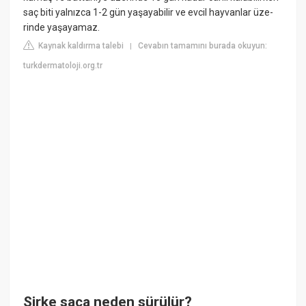
saç biti yalnızca 1-2 gün yaşayabilir ve evcil hayvanlar üze-
rinde yaşayamaz.
Kaynak kaldırma talebi
Cevabın tamamını burada okuyun:
|
turkdermatoloji.org.tr
Sirke saça neden sürülür?