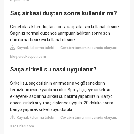
mynet.com
Saç sirkesi duştan sonra kullanılır mı?
Genel olarak her duştan sonra saç sirkesini kullanabilirsiniz.
Saçınızı normal düzende şampuanladıktan sonra son
durulamada sirkeyi kullanabilirsiniz.
Kaynak kaldırma talebi
Cevabın tamamını burada okuyun:
|
blog.ciceksepeti.com
Saça sirkeli su nasıl uygulanır?
Sirkeli su, saç derisinin arınmasına ve gözeneklerin
temizlenmesine yardımcı olur. Spreyli şişeye sirkeli su
ekleyerek saçlarına sirkeli su bakımı yapabilirsin. Banyo
öncesi sirkeli suyu saç diplerine uygula. 20 dakika sonra
banyo yaparak sirkeli suyu durula.
Kaynak kaldırma talebi
Cevabın tamamını burada okuyun:
|
sacsirlari.com