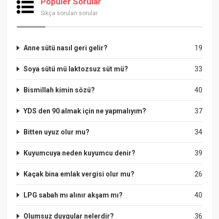
Popüler Sorular
Sıkça sorulan sorular
Anne sütü nasıl geri gelir?
19
Soya sütü mü laktozsuz süt mü?
33
Bismillah kimin sözü?
40
YDS den 90 almak için ne yapmalıyım?
37
Bitten uyuz olur mu?
34
Kuyumcuya neden kuyumcu denir?
39
Kaçak bina emlak vergisi olur mu?
26
LPG sabah mı alınır akşam mı?
40
Olumsuz duygular nelerdir?
36