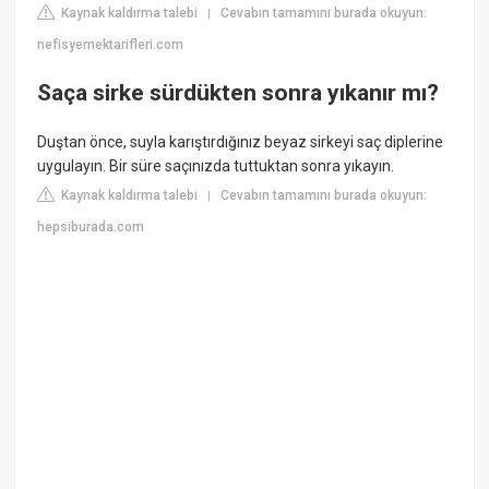
Kaynak kaldırma talebi
Cevabın tamamını burada okuyun:
|
nefisyemektarifleri.com
Saça sirke sürdükten sonra yıkanır mı?
Duştan önce, suyla karıştırdığınız beyaz sirkeyi saç diplerine
uygulayın. Bir süre saçınızda tuttuktan sonra yıkayın.
Kaynak kaldırma talebi
Cevabın tamamını burada okuyun:
|
hepsiburada.com