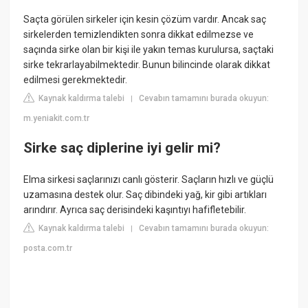
Saçta görülen sirkeler için kesin çözüm vardır. Ancak saç
sirkelerden temizlendikten sonra dikkat edilmezse ve
saçında sirke olan bir kişi ile yakın temas kurulursa, saçtaki
sirke tekrarlayabilmektedir. Bunun bilincinde olarak dikkat
edilmesi gerekmektedir.
Kaynak kaldırma talebi
Cevabın tamamını burada okuyun:
|
m.yeniakit.com.tr
Sirke saç diplerine iyi gelir mi?
Elma sirkesi saçlarınızı canlı gösterir. Saçların hızlı ve güçlü
uzamasına destek olur. Saç dibindeki yağ, kir gibi artıkları
arındırır. Ayrıca saç derisindeki kaşıntıyı hafifletebilir.
Kaynak kaldırma talebi
Cevabın tamamını burada okuyun:
|
posta.com.tr