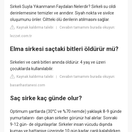
Sirkeli Suyla Yıkanmanın Faydaları Nelerdir? Sirkeli su cildi
derinlemesine temizler ve arındırır. Siyah nokta ve sivilce
oluşumunu önler. Ciltteki ölü derilerin atılmasını sağlar.
Kaynak kaldırma talebi
Cevabın tamamını burada okuyun:
|
lezzet.com.tr
Elma sirkesi saçtaki bitleri öldürür mü?
Sirkeleri ve canlı bitleri anında öldürür. 4 yaş ve üzeri
çocuklarda kullanılabilir.
Kaynak kaldırma talebi
Cevabın tamamını burada okuyun:
|
basarihastanesi.com
Saç sirke kaç günde olur?
Optimum şartlarda (30°C ve %70 nemde) yaklaşık 8-9 günde
yumurtaların- dan çıkan sirkeler görünür hal alırlar. Sonraki
9-12 gün- de olgunlaşırlar. Sirkeler insan vücudu dışında
kumaş ve battaniye üzerinde 10 gün kadar canlı kalabilirken