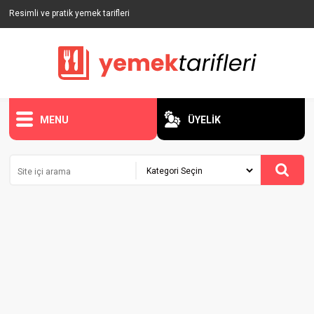
Resimli ve pratik yemek tarifleri
MENU
ÜYELİK