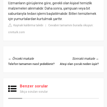
Uzmanların görüşlerine göre, gerekli olan kişisel temizlik
malzemeleri alınmalıdır. Daha sonra, şampuan veya bit
sabunlarıyla tedavi işlemi başlatılmalıdır. Bitleri temizlemek
için yumurtalardan kurtulmak şarttır.
Kaynak kaldırma talebi
Cevabın tamamını burada okuyun:
|
cnnturk.com
←
Önceki makale
Sonraki makale
→
Telefon tamamen nasıl yedeklenir?
Ateşi olan çocuk neden üşür?
Benzer sorular
Sıkça sorulan sorular