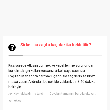
Sirkeli su saçta kaç dakika bekletilir?
Kısa sürede etkisini görmek ve kepeklenme sorunundan
kurtulmak için kullanıyorsanız sirkeli suyu saçınıza
uyguladıktan sonra parmak uçlarınızla saç derinize biraz
masaj yapın. Ardından bu şekilde yaklaşık bir 8-10 dakika
bekleyin.
Kaynak kaldırma talebi
Cevabın tamamını burada okuyun:
|
yemek.com