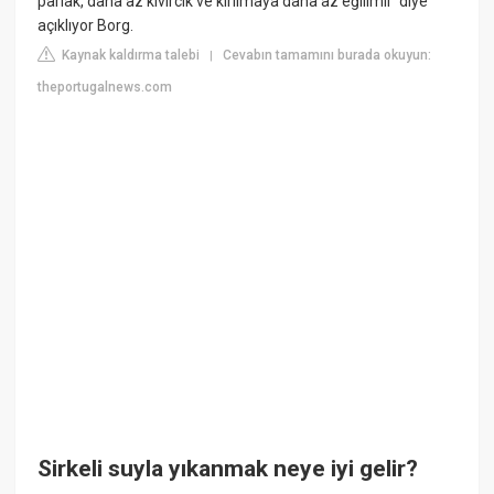
parlak, daha az kıvırcık ve kırılmaya daha az eğilimli” diye
açıklıyor Borg.
Kaynak kaldırma talebi
Cevabın tamamını burada okuyun:
|
theportugalnews.com
Sirkeli suyla yıkanmak neye iyi gelir?