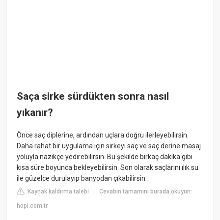
Saça sirke sürdükten sonra nasıl
yıkanır?
Önce saç diplerine, ardından uçlara doğru ilerleyebilirsin.
Daha rahat bir uygulama için sirkeyi saç ve saç derine masaj
yoluyla nazikçe yedirebilirsin. Bu şekilde birkaç dakika gibi
kısa süre boyunca bekleyebilirsin. Son olarak saçlarını ılık su
ile güzelce durulayıp banyodan çıkabilirsin.
Kaynak kaldırma talebi
Cevabın tamamını burada okuyun:
|
hopi.com.tr