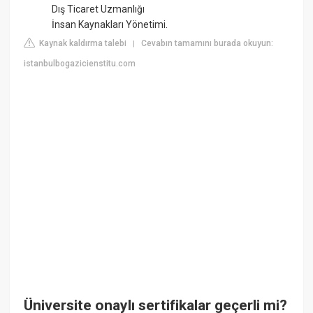
Dış Ticaret Uzmanlığı
İnsan Kaynakları Yönetimi.
Kaynak kaldırma talebi
Cevabın tamamını burada okuyun:
|
istanbulbogazicienstitu.com
Üniversite onaylı sertifikalar geçerli mi?