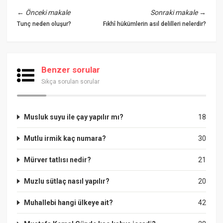
←
Önceki makale
Sonraki makale
→
Tunç neden oluşur?
Fıkhî hükümlerin asıl delilleri nelerdir?
Benzer sorular
Sıkça sorulan sorular
Musluk suyu ile çay yapılır mı?
18
Mutlu irmik kaç numara?
30
Mürver tatlısı nedir?
21
Muzlu sütlaç nasıl yapılır?
20
Muhallebi hangi ülkeye ait?
42