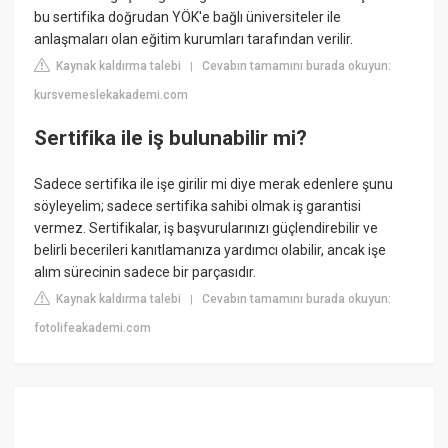
bu sertifika doğrudan YÖK'e bağlı üniversiteler ile
anlaşmaları olan eğitim kurumları tarafından verilir.
Kaynak kaldırma talebi
Cevabın tamamını burada okuyun:
|
kursvemeslekakademi.com
Sertifika ile iş bulunabilir mi?
Sadece sertifika ile işe girilir mi diye merak edenlere şunu
söyleyelim; sadece sertifika sahibi olmak iş garantisi
vermez. Sertifikalar, iş başvurularınızı güçlendirebilir ve
belirli becerileri kanıtlamanıza yardımcı olabilir, ancak işe
alım sürecinin sadece bir parçasıdır.
Kaynak kaldırma talebi
Cevabın tamamını burada okuyun:
|
fotolifeakademi.com