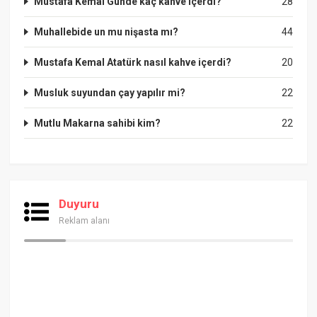
Mustafa Kemal Günde kaç kahve içerdi?
28
Muhallebide un mu nişasta mı?
44
Mustafa Kemal Atatürk nasıl kahve içerdi?
20
Musluk suyundan çay yapılır mi?
22
Mutlu Makarna sahibi kim?
22
Duyuru
Reklam alanı