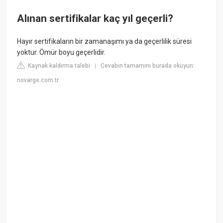
Alınan sertifikalar kaç yıl geçerli?
Hayır sertifikaların bir zamanaşımı ya da geçerlilik süresi
yoktur. Ömür boyu geçerlidir.
Kaynak kaldırma talebi
Cevabın tamamını burada okuyun:
|
novarge.com.tr