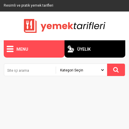
Resimli ve pratik yemek tarifleri
MENU
ÜYELİK