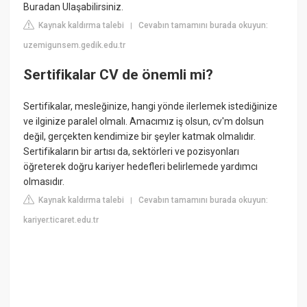
Buradan Ulaşabilirsiniz.
Kaynak kaldırma talebi
Cevabın tamamını burada okuyun:
|
uzemigunsem.gedik.edu.tr
Sertifikalar CV de önemli mi?
Sertifikalar, mesleğinize, hangi yönde ilerlemek istediğinize
ve ilginize paralel olmalı. Amacımız iş olsun, cv'm dolsun
değil, gerçekten kendimize bir şeyler katmak olmalıdır.
Sertifikaların bir artısı da, sektörleri ve pozisyonları
öğreterek doğru kariyer hedefleri belirlemede yardımcı
olmasıdır.
Kaynak kaldırma talebi
Cevabın tamamını burada okuyun:
|
kariyer.ticaret.edu.tr