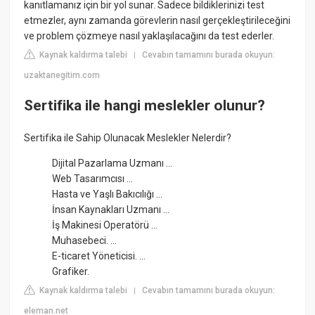
kanıtlamanız için bir yol sunar. Sadece bildiklerinizi test
etmezler, aynı zamanda görevlerin nasıl gerçekleştirileceğini
ve problem çözmeye nasıl yaklaşılacağını da test ederler.
Kaynak kaldırma talebi
Cevabın tamamını burada okuyun:
|
uzaktanegitim.com
Sertifika ile hangi meslekler olunur?
Sertifika ile Sahip Olunacak Meslekler Nelerdir?
Dijital Pazarlama Uzmanı ...
Web Tasarımcısı ...
Hasta ve Yaşlı Bakıcılığı ...
İnsan Kaynakları Uzmanı ...
İş Makinesi Operatörü ...
Muhasebeci. ...
E-ticaret Yöneticisi. ...
Grafiker.
Kaynak kaldırma talebi
Cevabın tamamını burada okuyun:
|
eleman.net