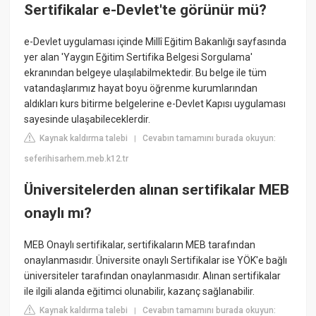
Sertifikalar e-Devlet'te görünür mü?
e-Devlet uygulaması içinde Millî Eğitim Bakanlığı sayfasında
yer alan 'Yaygın Eğitim Sertifika Belgesi Sorgulama'
ekranından belgeye ulaşılabilmektedir. Bu belge ile tüm
vatandaşlarımız hayat boyu öğrenme kurumlarından
aldıkları kurs bitirme belgelerine e-Devlet Kapısı uygulaması
sayesinde ulaşabileceklerdir.
Kaynak kaldırma talebi
Cevabın tamamını burada okuyun:
|
seferihisarhem.meb.k12.tr
Üniversitelerden alınan sertifikalar MEB
onaylı mı?
MEB Onaylı sertifikalar, sertifikaların MEB tarafından
onaylanmasıdır. Üniversite onaylı Sertifikalar ise YÖK'e bağlı
üniversiteler tarafından onaylanmasıdır. Alınan sertifikalar
ile ilgili alanda eğitimci olunabilir, kazanç sağlanabilir.
Kaynak kaldırma talebi
Cevabın tamamını burada okuyun:
|