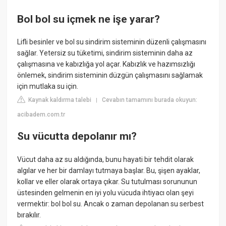
Bol bol su içmek ne işe yarar?
Lifli besinler ve bol su sindirim sisteminin düzenli çalışmasını
sağlar. Yetersiz su tüketimi, sindirim sisteminin daha az
çalışmasına ve kabızlığa yol açar. Kabızlık ve hazımsızlığı
önlemek, sindirim sisteminin düzgün çalışmasını sağlamak
için mutlaka su için.
Kaynak kaldırma talebi
Cevabın tamamını burada okuyun:
|
acibadem.com.tr
Su vücutta depolanır mı?
Vücut daha az su aldığında, bunu hayati bir tehdit olarak
algılar ve her bir damlayı tutmaya başlar. Bu, şişen ayaklar,
kollar ve eller olarak ortaya çıkar. Su tutulması sorununun
üstesinden gelmenin en iyi yolu vücuda ihtiyacı olan şeyi
vermektir: bol bol su. Ancak o zaman depolanan su serbest
bırakılır.