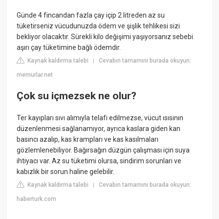
Günde 4 fincandan fazla çay içip 2 litreden az su
tüketirseniz vücudunuzda ödem ve şişlik tehlikesi sizi
bekliyor olacaktır. Sürekli kilo değişimi yaşıyorsanız sebebi
aşırı çay tüketimine bağlı ödemdir.
Kaynak kaldırma talebi
Cevabın tamamını burada okuyun:
|
memurlar.net
Çok su içmezsek ne olur?
Ter kayıpları sıvı alımıyla telafi edilmezse, vücut ısısının
düzenlenmesi sağlanamıyor, ayrıca kaslara giden kan
basıncı azalıp, kas krampları ve kas kasılmaları
gözlemlenebiliyor. Bağırsağın düzgün çalışması için suya
ihtiyacı var. Az su tüketimi olursa, sindirim sorunları ve
kabızlık bir sorun haline gelebilir.
Kaynak kaldırma talebi
Cevabın tamamını burada okuyun:
|
haberturk.com