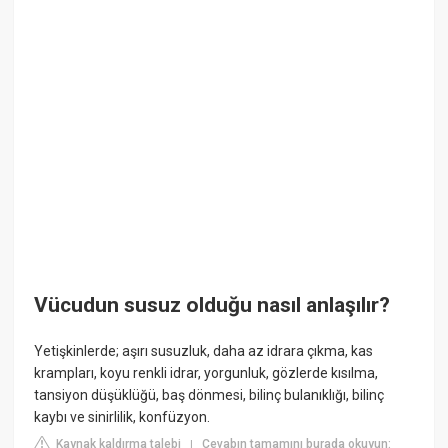
Vücudun susuz olduğu nasıl anlaşılır?
Yetişkinlerde; aşırı susuzluk, daha az idrara çıkma, kas
krampları, koyu renkli idrar, yorgunluk, gözlerde kısılma,
tansiyon düşüklüğü, baş dönmesi, bilinç bulanıklığı, bilinç
kaybı ve sinirlilik, konfüzyon.
Kaynak kaldırma talebi
Cevabın tamamını burada okuyun:
|