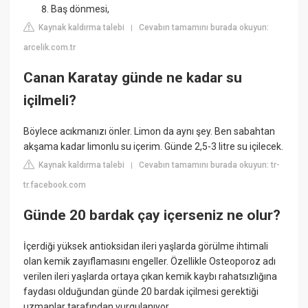
Baş dönmesi,
Kaynak kaldırma talebi
Cevabın tamamını burada okuyun:
|
arcelik.com.tr
Canan Karatay günde ne kadar su
içilmeli?
Böylece acıkmanızı önler. Limon da aynı şey. Ben sabahtan
akşama kadar limonlu su içerim. Günde 2,5-3 litre su içilecek.
Kaynak kaldırma talebi
Cevabın tamamını burada okuyun: tr-
|
tr.facebook.com
Günde 20 bardak çay içerseniz ne olur?
İçerdiği yüksek antioksidan ileri yaşlarda görülme ihtimali
olan kemik zayıflamasını engeller. Özellikle Osteoporoz adı
verilen ileri yaşlarda ortaya çıkan kemik kaybı rahatsızlığına
faydası olduğundan günde 20 bardak içilmesi gerektiği
uzmanlar tarafından vurgulanıyor.