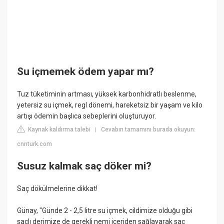
Su içmemek ödem yapar mı?
Tuz tüketiminin artması, yüksek karbonhidratlı beslenme,
yetersiz su içmek, regl dönemi, hareketsiz bir yaşam ve kilo
artışı ödemin başlıca sebeplerini oluşturuyor.
Kaynak kaldırma talebi
Cevabın tamamını burada okuyun:
|
cnnturk.com
Susuz kalmak saç döker mi?
Saç dökülmelerine dikkat!
Günay, "Günde 2 - 2,5 litre su içmek, cildimize olduğu gibi
saçlı derimize de gerekli nemi içeriden sağlayarak saç