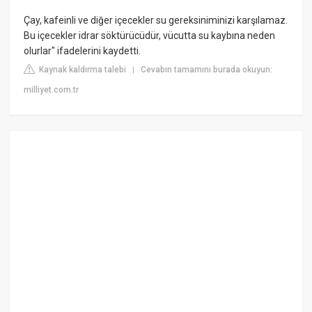
Çay, kafeinli ve diğer içecekler su gereksiniminizi karşılamaz.
Bu içecekler idrar söktürücüdür, vücutta su kaybına neden
olurlar" ifadelerini kaydetti.
Kaynak kaldırma talebi
Cevabın tamamını burada okuyun:
|
milliyet.com.tr