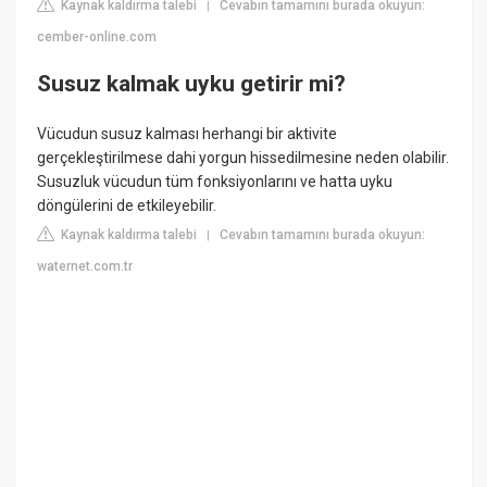
Kaynak kaldırma talebi
Cevabın tamamını burada okuyun:
|
cember-online.com
Susuz kalmak uyku getirir mi?
Vücudun susuz kalması herhangi bir aktivite
gerçekleştirilmese dahi yorgun hissedilmesine neden olabilir.
Susuzluk vücudun tüm fonksiyonlarını ve hatta uyku
döngülerini de etkileyebilir.
Kaynak kaldırma talebi
Cevabın tamamını burada okuyun:
|
waternet.com.tr