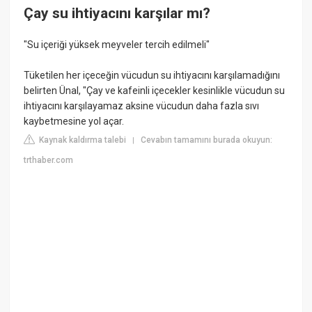
Çay su ihtiyacını karşılar mı?
"Su içeriği yüksek meyveler tercih edilmeli"
Tüketilen her içeceğin vücudun su ihtiyacını karşılamadığını
belirten Ünal, "Çay ve kafeinli içecekler kesinlikle vücudun su
ihtiyacını karşılayamaz aksine vücudun daha fazla sıvı
kaybetmesine yol açar.
Kaynak kaldırma talebi
Cevabın tamamını burada okuyun:
|
trthaber.com