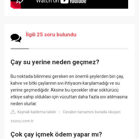
İlgili 25 soru bulundu
Çay su yerine neden geçmez?
Bu noktada bilinmesi gereken en önemli şeylerden biri çay,
kahve ve bitki çaylarının sıvı ihtiyacını karşılamadığı ve su
yerine geçmediğidir. Aksine bu içecekler idrar söktürücü
etkiye sahip oldukları için vücuttan daha fazla sıvı atılmasına
neden olurlar.
Kaynak kaldırma talebi
Cevabın tamamını burada okuyun:
|
sozcu.com.tr
Çok çay içmek ödem yapar mı?