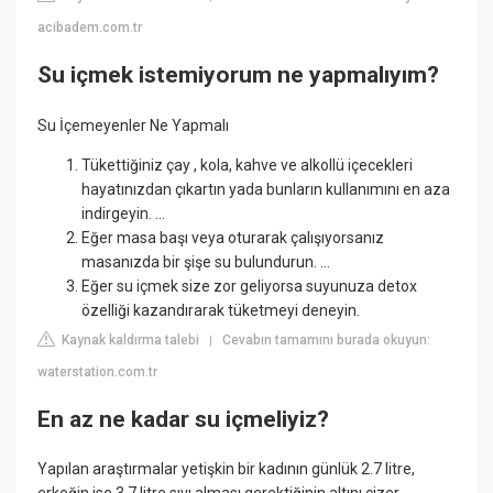
acibadem.com.tr
Su içmek istemiyorum ne yapmalıyım?
Su İçemeyenler Ne Yapmalı
Tükettiğiniz çay , kola, kahve ve alkollü içecekleri
hayatınızdan çıkartın yada bunların kullanımını en aza
indirgeyin. ...
Eğer masa başı veya oturarak çalışıyorsanız
masanızda bir şişe su bulundurun. ...
Eğer su içmek size zor geliyorsa suyunuza detox
özelliği kazandırarak tüketmeyi deneyin.
Kaynak kaldırma talebi
Cevabın tamamını burada okuyun:
|
waterstation.com.tr
En az ne kadar su içmeliyiz?
Yapılan araştırmalar yetişkin bir kadının günlük 2.7 litre,