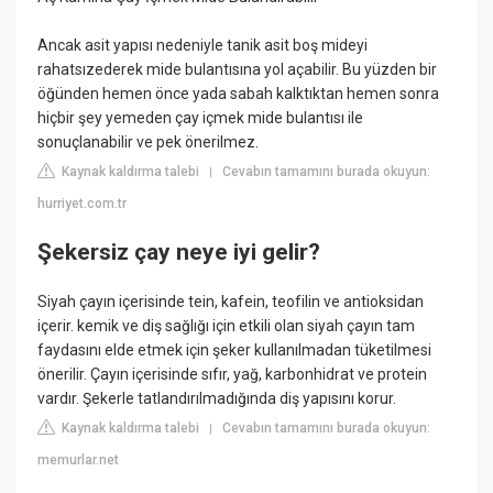
Ancak asit yapısı nedeniyle tanik asit boş mideyi
rahatsızederek mide bulantısına yol açabilir. Bu yüzden bir
öğünden hemen önce yada sabah kalktıktan hemen sonra
hiçbir şey yemeden çay içmek mide bulantısı ile
sonuçlanabilir ve pek önerilmez.
Kaynak kaldırma talebi
Cevabın tamamını burada okuyun:
|
hurriyet.com.tr
Şekersiz çay neye iyi gelir?
Siyah çayın içerisinde tein, kafein, teofilin ve antioksidan
içerir. kemik ve diş sağlığı için etkili olan siyah çayın tam
faydasını elde etmek için şeker kullanılmadan tüketilmesi
önerilir. Çayın içerisinde sıfır, yağ, karbonhidrat ve protein
vardır. Şekerle tatlandırılmadığında diş yapısını korur.
Kaynak kaldırma talebi
Cevabın tamamını burada okuyun:
|
memurlar.net