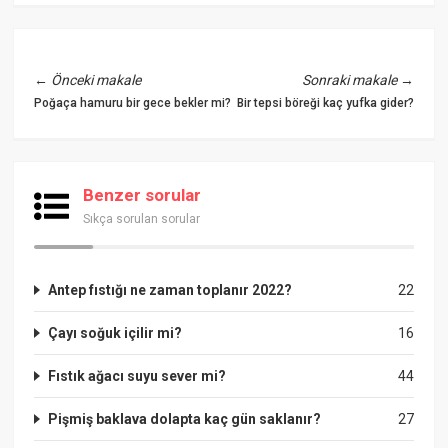
←
Önceki makale
Sonraki makale
→
Poğaça hamuru bir gece bekler mi?
Bir tepsi böreği kaç yufka gider?
Benzer sorular
Sıkça sorulan sorular
Antep fıstığı ne zaman toplanır 2022?
22
Çayı soğuk içilir mi?
16
Fıstık ağacı suyu sever mi?
44
Pişmiş baklava dolapta kaç gün saklanır?
27