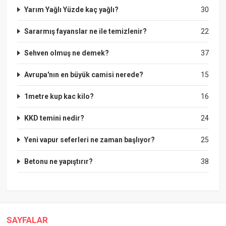
Yarım Yağlı Yüzde kaç yağlı?
30
Sararmış fayanslar ne ile temizlenir?
22
Sehven olmuş ne demek?
37
Avrupa'nın en büyük camisi nerede?
15
1metre kup kac kilo?
16
KKD temini nedir?
24
Yeni vapur seferleri ne zaman başlıyor?
25
Betonu ne yapıştırır?
38
SAYFALAR