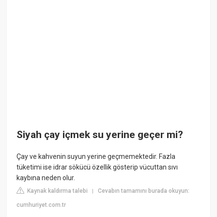
Siyah çay içmek su yerine geçer mi?
Çay ve kahvenin suyun yerine geçmemektedir. Fazla
tüketimi ise idrar sökücü özellik gösterip vücuttan sıvı
kaybına neden olur.
Kaynak kaldırma talebi
Cevabın tamamını burada okuyun:
|
cumhuriyet.com.tr