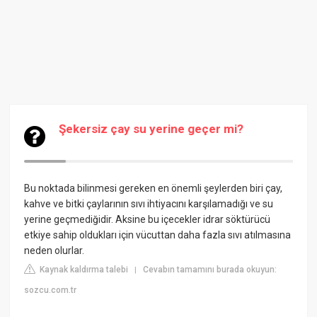
Şekersiz çay su yerine geçer mi?
Bu noktada bilinmesi gereken en önemli şeylerden biri çay,
kahve ve bitki çaylarının sıvı ihtiyacını karşılamadığı ve su
yerine geçmediğidir. Aksine bu içecekler idrar söktürücü
etkiye sahip oldukları için vücuttan daha fazla sıvı atılmasına
neden olurlar.
Kaynak kaldırma talebi
Cevabın tamamını burada okuyun:
|
sozcu.com.tr