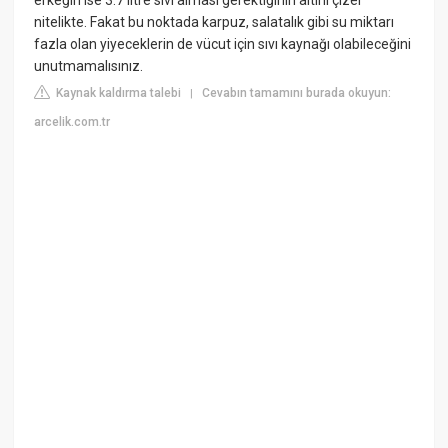
erkeğin ise 3.7 litre sıvı alması gerektiğinin altını çizer
nitelikte. Fakat bu noktada karpuz, salatalık gibi su miktarı
fazla olan yiyeceklerin de vücut için sıvı kaynağı olabileceğini
unutmamalısınız.
Kaynak kaldırma talebi
Cevabın tamamını burada okuyun:
|
arcelik.com.tr