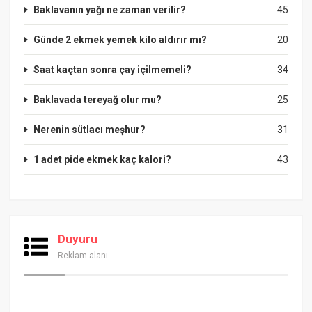
Baklavanın yağı ne zaman verilir?
45
Günde 2 ekmek yemek kilo aldırır mı?
20
Saat kaçtan sonra çay içilmemeli?
34
Baklavada tereyağ olur mu?
25
Nerenin sütlacı meşhur?
31
1 adet pide ekmek kaç kalori?
43
Duyuru
Reklam alanı