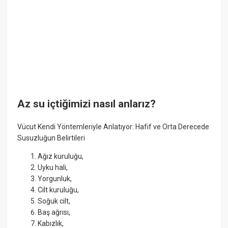
Az su içtiğimizi nasıl anlarız?
Vücut Kendi Yöntemleriyle Anlatıyor: Hafif ve Orta Derecede
Susuzluğun Belirtileri
Ağız kuruluğu,
Uyku hali,
Yorgunluk,
Cilt kuruluğu,
Soğuk cilt,
Baş ağrısı,
Kabızlık,