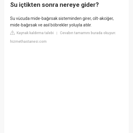
Su içtikten sonra nereye gider?
Su vücuda mide-bağırsak sisteminden girer, cilt-akciğer,
mide-bağırsak ve asıl böbrekler yoluyla atılır.
Kaynak kaldırma talebi
Cevabın tamamını burada okuyun:
|
hizmethastanesi.com