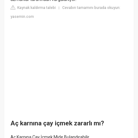
Kaynak kaldırma talebi
Cevabın tamamını burada okuyun:
|
yasemin.com
Aç karnına çay içmek zararlı mı?
Aç Karnına Çay İçmek Mide Bulandırabilir