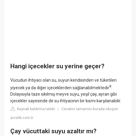
Hangi içecekler su yerine geçer?
Vücudun ihtiyacı olan su, suyun kendisinden ve tüketilen
8
yiyecek ya da diğer içeceklerden sağlanabilmektedir
.
Dolayısıyla taze sıkılmış meyve suyu, yeşil çay, ayran gibi
içecekler sayesinde de su ihtiyacının bir kısmı karşılanabilir.
Kaynak kaldırma talebi
Cevabın tamamını burada okuyun:
|
arcelik.com.tr
Çay vücuttaki suyu azaltır mı?