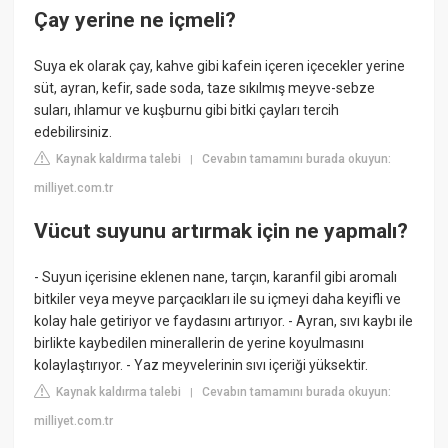
Çay yerine ne içmeli?
Suya ek olarak çay, kahve gibi kafein içeren içecekler yerine
süt, ayran, kefir, sade soda, taze sıkılmış meyve-sebze
suları, ıhlamur ve kuşburnu gibi bitki çayları tercih
edebilirsiniz.
Kaynak kaldırma talebi
Cevabın tamamını burada okuyun:
|
milliyet.com.tr
Vücut suyunu artırmak için ne yapmalı?
- Suyun içerisine eklenen nane, tarçın, karanfil gibi aromalı
bitkiler veya meyve parçacıkları ile su içmeyi daha keyifli ve
kolay hale getiriyor ve faydasını artırıyor. - Ayran, sıvı kaybı ile
birlikte kaybedilen minerallerin de yerine koyulmasını
kolaylaştırıyor. - Yaz meyvelerinin sıvı içeriği yüksektir.
Kaynak kaldırma talebi
Cevabın tamamını burada okuyun:
|
milliyet.com.tr