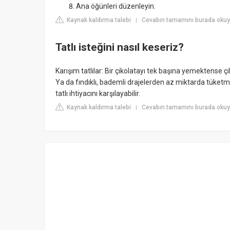
Ana öğünleri düzenleyin.
Kaynak kaldırma talebi
Cevabın tamamını burada okuy
|
Tatlı isteğini nasıl keseriz?
Karışım tatlılar: Bir çikolatayı tek başına yemektense çik
Ya da fındıklı, bademli drajelerden az miktarda tüketme
tatlı ihtiyacını karşılayabilir.
Kaynak kaldırma talebi
Cevabın tamamını burada okuy
|