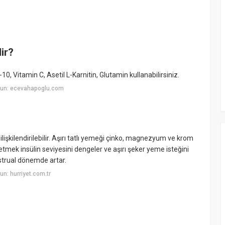
dir?
0, Vitamin C, Asetil L-Karnitin, Glutamin kullanabilirsiniz.
yun: ecevahapoglu.com
 ilişkilendirilebilir. Aşırı tatlı yemeği çinko, magnezyum ve krom
etmek insülin seviyesini dengeler ve aşırı şeker yeme isteğini
nstrual dönemde artar.
n: hurriyet.com.tr