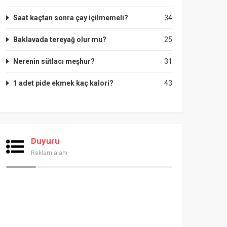
Saat kaçtan sonra çay içilmemeli?
34
Baklavada tereyağ olur mu?
25
Nerenin sütlacı meşhur?
31
1 adet pide ekmek kaç kalori?
43
Duyuru
Reklam alanı