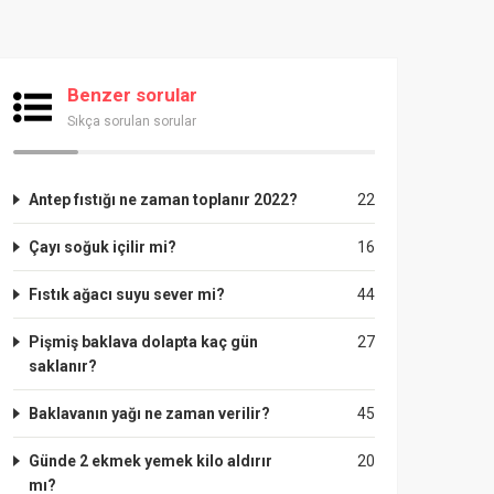
Benzer sorular
Sıkça sorulan sorular
Antep fıstığı ne zaman toplanır 2022?
22
Çayı soğuk içilir mi?
16
Fıstık ağacı suyu sever mi?
44
Pişmiş baklava dolapta kaç gün
27
saklanır?
Baklavanın yağı ne zaman verilir?
45
Günde 2 ekmek yemek kilo aldırır
20
mı?