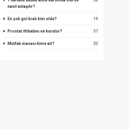
7 haftalık bebek anne karnında ölürse
38
nasıl anlaşılır?
En çok gol kralı kim oldu?
19
Prostat iltihabını ne kurutur?
37
Mutfak masası kime ait?
20