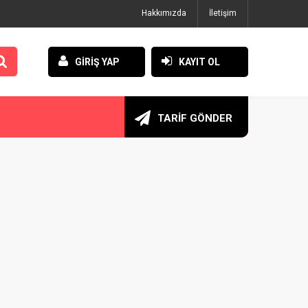
Hakkımızda
İletişim
GİRİŞ YAP
KAYIT OL
TARİF GÖNDER