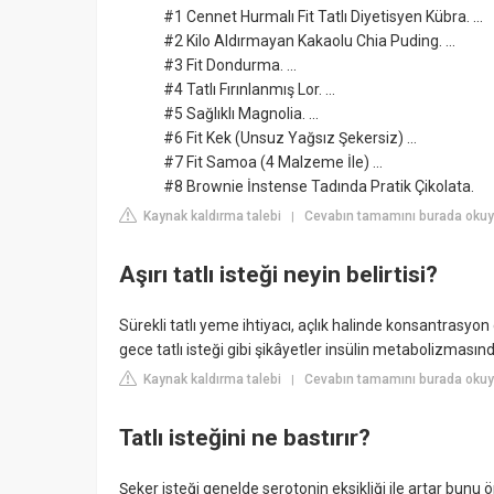
#1 Cennet Hurmalı Fit Tatlı Diyetisyen Kübra. ...
#2 Kilo Aldırmayan Kakaolu Chia Puding. ...
#3 Fit Dondurma. ...
#4 Tatlı Fırınlanmış Lor. ...
#5 Sağlıklı Magnolia. ...
#6 Fit Kek (Unsuz Yağsız Şekersiz) ...
#7 Fit Samoa (4 Malzeme İle) ...
#8 Brownie İnstense Tadında Pratik Çikolata.
Kaynak kaldırma talebi
Cevabın tamamını burada okuyu
|
Aşırı tatlı isteği neyin belirtisi?
Sürekli tatlı yeme ihtiyacı, açlık halinde konsantrasyo
gece tatlı isteği gibi şikâyetler insülin metabolizmas
Kaynak kaldırma talebi
Cevabın tamamını burada okuyu
|
Tatlı isteğini ne bastırır?
Şeker isteği genelde serotonin eksikliği ile artar bun