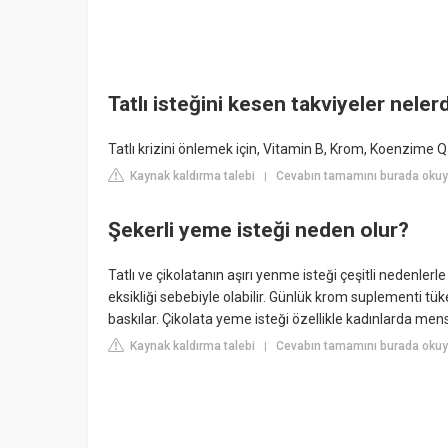
Tatlı isteğini kesen takviyeler neler
Tatlı krizini önlemek için, Vitamin B, Krom, Koenzime Q-1
Kaynak kaldırma talebi
Cevabın tamamını burada oku
|
Şekerli yeme isteği neden olur?
Tatlı ve çikolatanın aşırı yenme isteği çeşitli nedenlerle
eksikliği sebebiyle olabilir. Günlük krom suplementi tük
baskılar. Çikolata yeme isteği özellikle kadınlarda me
Kaynak kaldırma talebi
Cevabın tamamını burada okuyu
|