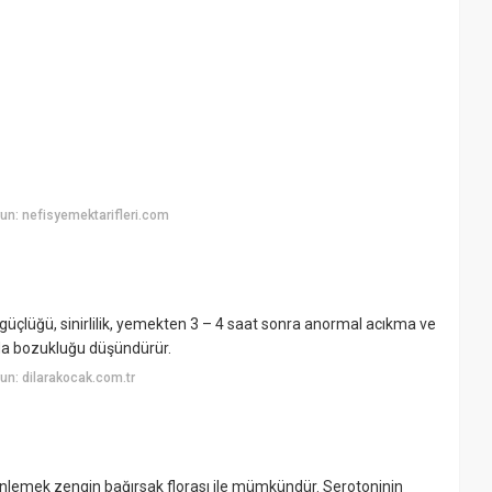
n: nefisyemektarifleri.com
n güçlüğü, sinirlilik, yemekten 3 – 4 saat sonra anormal acıkma ve
ında bozukluğu düşündürür.
n: dilarakocak.com.tr
u önlemek zengin bağırsak florası ile mümkündür. Serotoninin