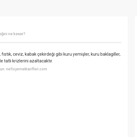
eğini ne keser?
stık, ceviz, kabak çekirdeği gibi kuru yemişler, kuru baklagiller,
 tatlı krizlerini azaltacaktır.
n: nefisyemektarifleri.com