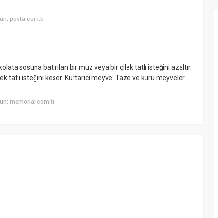
un: posta.com.tr
olata sosuna batırılan bir muz veya bir çilek tatlı isteğini azaltır.
k tatlı isteğini keser. Kurtarıcı meyve: Taze ve kuru meyveler
un: memorial.com.tr