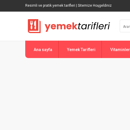
Resimli ve pratik yemek tarifleri | Sitemize Hoşgeldiniz
Ana sayfa
Yemek Tarifleri
Vitaminler