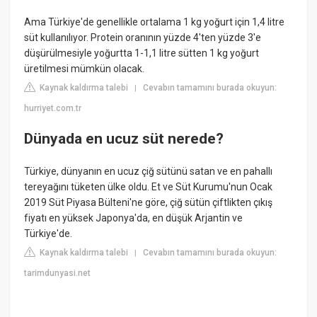
Ama Türkiye'de genellikle ortalama 1 kg yoğurt için 1,4 litre
süt kullanılıyor. Protein oranının yüzde 4'ten yüzde 3'e
düşürülmesiyle yoğurtta 1-1,1 litre sütten 1 kg yoğurt
üretilmesi mümkün olacak.
Kaynak kaldırma talebi
Cevabın tamamını burada okuyun:
|
hurriyet.com.tr
Dünyada en ucuz süt nerede?
Türkiye, dünyanın en ucuz çiğ sütünü satan ve en pahallı
tereyağını tüketen ülke oldu. Et ve Süt Kurumu'nun Ocak
2019 Süt Piyasa Bülteni'ne göre, çiğ sütün çiftlikten çıkış
fiyatı en yüksek Japonya'da, en düşük Arjantin ve
Türkiye'de.
Kaynak kaldırma talebi
Cevabın tamamını burada okuyun:
|
tarimdunyasi.net