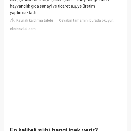
hayvancılık gıda sanayi ve ticaret a.ş.'ye üretim
yaptırmaktadır.
Kaynak kaldırma talebi
Cevabın tamamını burada okuyun:
|
eksisozluk.com
En kaliteli sütü hangi inek verir?