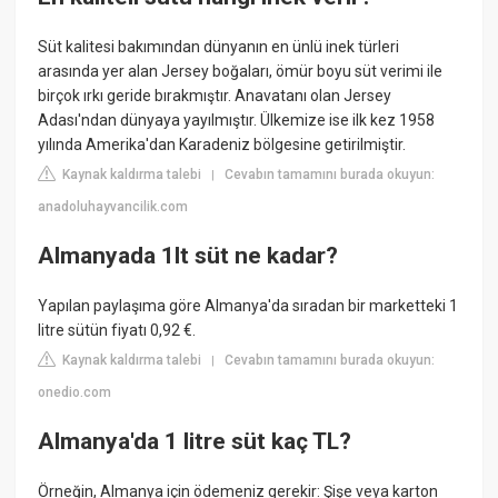
Süt kalitesi bakımından dünyanın en ünlü inek türleri
arasında yer alan Jersey boğaları, ömür boyu süt verimi ile
birçok ırkı geride bırakmıştır. Anavatanı olan Jersey
Adası'ndan dünyaya yayılmıştır. Ülkemize ise ilk kez 1958
yılında Amerika'dan Karadeniz bölgesine getirilmiştir.
Kaynak kaldırma talebi
Cevabın tamamını burada okuyun:
|
anadoluhayvancilik.com
Almanyada 1lt süt ne kadar?
Yapılan paylaşıma göre Almanya'da sıradan bir marketteki 1
litre sütün fiyatı 0,92 €.
Kaynak kaldırma talebi
Cevabın tamamını burada okuyun:
|
onedio.com
Almanya'da 1 litre süt kaç TL?
Örneğin, Almanya için ödemeniz gerekir: Şişe veya karton