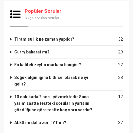
Popüler Sorular
Sıkça sorulan sorular
Tiramisu ilk ne zaman yapıldı?
32
Curry baharat mı?
29
En kaliteli zeytin markası hangisi?
22
Soğuk algınlığına bitkisel olarak ne iyi
38
gelir?
10 dakikada 2 soru çözmektedir Suna
17
yarım saatte testteki soruların yarısını
çözdüğüne göre testte kaç soru vardır?
ALES mi daha zor TYT mi?
37