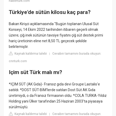
haberturk.com
Türkiye'de sütün kilosu kaç para?
Bakan Kirişci açıklamasında "Bugün toplanan Ulusal Süt
Konseyi, 14 Ekim 2022 tarihinden itibaren geçerli olmak
üzere; çiğ inek sütünün tavsiye fiyatını çiğ süt destek primi
hariç üreticinin eline net 8,50 TL geçecek şekilde
belirlemiştir.
Kaynak kaldırma talebi
Cevabın tamamını burada okuyun:
|
cnnturk.com
Içim süt Türk malı mı?
*İÇİM SÜT (AK Gıda)- Fransız gıda devi Groupe Lastalis'e
satıldı. *DOST SÜT-BİM'lerde satılan Dost Süt AK Gıda
üretimiydi, o da Fransız firmasının oldu. *COLA TURKA-Yıldız
Holding yani Ülker tarafından 25 Haziran 2003'ta piyasaya
sürülmüştü.
Kaynak kaldırma talebi
Cevabın tamamını burada okuyun:
|