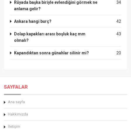
Rüyada başka biriyle evlendiğini görmek ne
34
anlama gelir?
Ankara hangi burç?
42
Dolap kapakları arası boşluk kaç mm
43
olmalı?
Kapandıktan sonra günahlar silinir mi?
20
SAYFALAR
Ana sayfa
Hakkimizda
İletişim