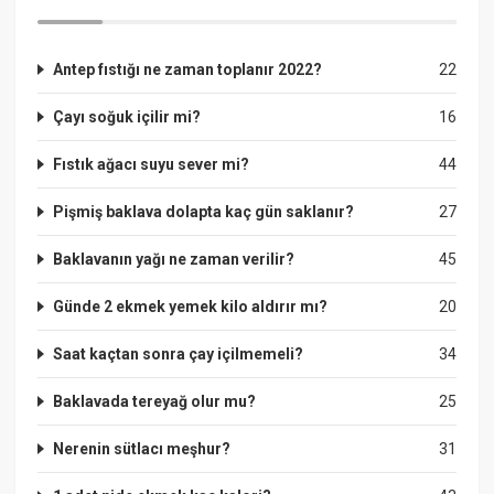
Antep fıstığı ne zaman toplanır 2022?
22
Çayı soğuk içilir mi?
16
Fıstık ağacı suyu sever mi?
44
Pişmiş baklava dolapta kaç gün saklanır?
27
Baklavanın yağı ne zaman verilir?
45
Günde 2 ekmek yemek kilo aldırır mı?
20
Saat kaçtan sonra çay içilmemeli?
34
Baklavada tereyağ olur mu?
25
Nerenin sütlacı meşhur?
31