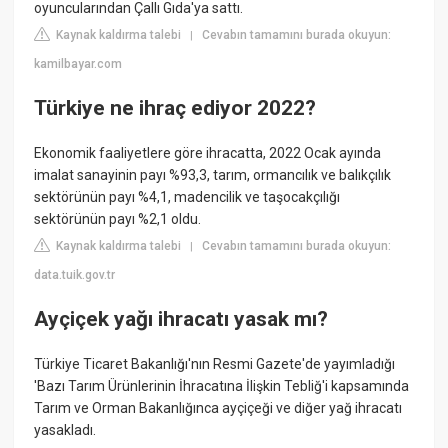
oyuncularından Çallı Gıda'ya sattı.
Kaynak kaldırma talebi
Cevabın tamamını burada okuyun:
|
kamilbayar.com
Türkiye ne ihraç ediyor 2022?
Ekonomik faaliyetlere göre ihracatta, 2022 Ocak ayında
imalat sanayinin payı %93,3, tarım, ormancılık ve balıkçılık
sektörünün payı %4,1, madencilik ve taşocakçılığı
sektörünün payı %2,1 oldu.
Kaynak kaldırma talebi
Cevabın tamamını burada okuyun:
|
data.tuik.gov.tr
Ayçiçek yağı ihracatı yasak mı?
Türkiye Ticaret Bakanlığı'nın Resmi Gazete'de yayımladığı
'Bazı Tarım Ürünlerinin İhracatına İlişkin Tebliğ'i kapsamında
Tarım ve Orman Bakanlığınca ayçiçeği ve diğer yağ ihracatı
yasakladı.