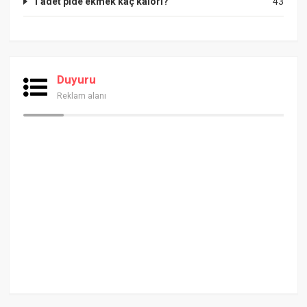
1 adet pide ekmek kaç kalori?
43
Duyuru
Reklam alanı