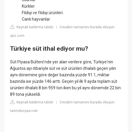
Kürkler.
Fildişi ve fildişi ürünleri.
Canlı hayvanlar.
Kaynak kaldırma talebi
Cevabın tamamını burada okuyun:
|
ups.com
Türkiye süt ithal ediyor mu?
Süt Piyasa Bülteni'nde yer alan verilere göre, Türkiye'nin
Ağustos ayı itibariyle süt ve süt ürünleri ithalatı geçen yılın
aynı dönemine göre değer bazında yüzde 91.1, miktar
bazında ise yüzde 146 arttı. Geçen yıl ilk 9 ayda toplam süt
ürünleri ithalatı 8 bin 959 ton iken bu yıl aynı dönemde 22 bin
89 tona yükseldi.
Kaynak kaldırma talebi
Cevabın tamamını burada okuyun:
|
tarimdunyasi.net