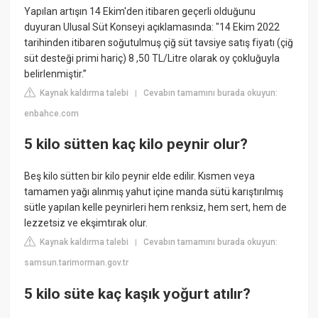
Yapılan artışın 14 Ekim'den itibaren geçerli olduğunu
duyuran Ulusal Süt Konseyi açıklamasında: "14 Ekim 2022
tarihinden itibaren soğutulmuş çiğ süt tavsiye satış fiyatı (çiğ
süt desteği primi hariç) 8 ,50 TL/Litre olarak oy çokluğuyla
belirlenmiştir.”
Kaynak kaldırma talebi
Cevabın tamamını burada okuyun:
|
enbahce.com
5 kilo sütten kaç kilo peynir olur?
Beş kilo sütten bir kilo peynir elde edilir. Kısmen veya
tamamen yağı alınmış yahut içine manda sütü karıştırılmış
sütle yapılan kelle peynirleri hem renksiz, hem sert, hem de
lezzetsiz ve ekşimtırak olur.
Kaynak kaldırma talebi
Cevabın tamamını burada okuyun:
|
samsun.tarimorman.gov.tr
5 kilo süte kaç kaşık yoğurt atılır?