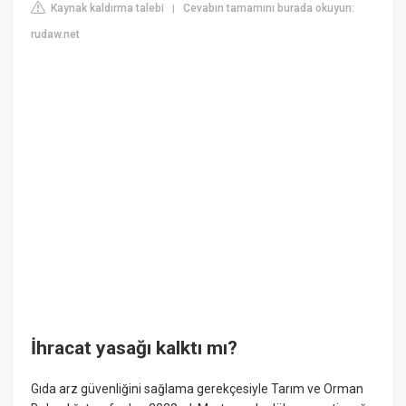
Kaynak kaldırma talebi
Cevabın tamamını burada okuyun:
|
rudaw.net
İhracat yasağı kalktı mı?
Gıda arz güvenliğini sağlama gerekçesiyle Tarım ve Orman