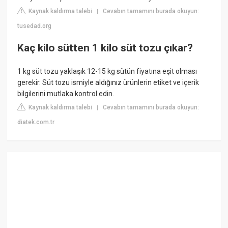
Kaynak kaldırma talebi
Cevabın tamamını burada okuyun:
|
tusedad.org
Kaç kilo sütten 1 kilo süt tozu çıkar?
1 kg süt tozu yaklaşık 12-15 kg sütün fiyatına eşit olması
gerekir. Süt tozu ismiyle aldığınız ürünlerin etiket ve içerik
bilgilerini mutlaka kontrol edin.
Kaynak kaldırma talebi
Cevabın tamamını burada okuyun:
|
diatek.com.tr