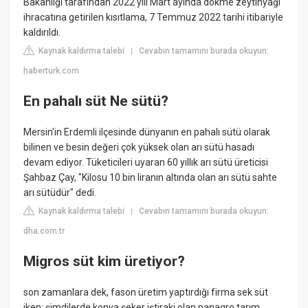
Bakanlığı tarafından 2022 yılı Mart ayında dökme zeytinyağı
ihracatına getirilen kısıtlama, 7 Temmuz 2022 tarihi itibariyle
kaldırıldı.
Kaynak kaldırma talebi
Cevabın tamamını burada okuyun:
|
haberturk.com
En pahalı süt Ne sütü?
Mersin'in Erdemli ilçesinde dünyanın en pahalı sütü olarak
bilinen ve besin değeri çok yüksek olan arı sütü hasadı
devam ediyor. Tüketicileri uyaran 60 yıllık arı sütü üreticisi
Şahbaz Çay, "Kilosu 10 bin liranın altında olan arı sütü sahte
arı sütüdür" dedi.
Kaynak kaldırma talebi
Cevabın tamamını burada okuyun:
|
dha.com.tr
Migros süt kim üretiyor?
son zamanlara dek, fason üretim yaptırdığı firma sek süt
iken; şimdilerde konya şeker iştiraki olan panagro tarım