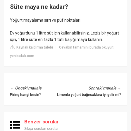
Süte maya ne kadar?
Yoğurt mayalama sırrı ve püf noktaları
Ev yoğurdunu 1 litre süt için kullanabilirsiniz. Leziz bir yoğurt
için, 1 litre süte en fazla 1 tatlı kaşığı maya kullanın.
Kaynak kaldırma talebi
Cevabın tamamını burada okuyun:
|
yenisafak.com
←
Önceki makale
Sonraki makale
→
Pirinç hangi besin?
Limonlu yoğurt bağırsaklara iyi gelir mi?
Benzer sorular
Sıkça sorulan sorular