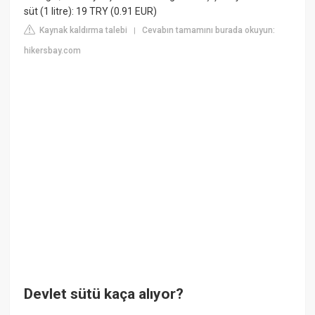
süt (1 litre): 19 TRY (0.91 EUR)
Kaynak kaldırma talebi
Cevabın tamamını burada okuyun:
|
hikersbay.com
Devlet sütü kaça alıyor?