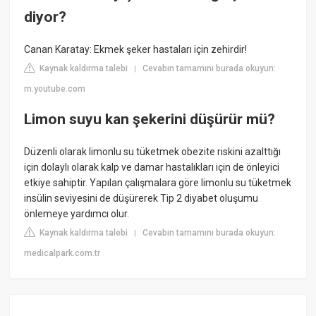
diyor?
Canan Karatay: Ekmek şeker hastaları için zehirdir!
Kaynak kaldırma talebi
Cevabın tamamını burada okuyun:
|
m.youtube.com
Limon suyu kan şekerini düşürür mü?
Düzenli olarak limonlu su tüketmek obezite riskini azalttığı
için dolaylı olarak kalp ve damar hastalıkları için de önleyici
etkiye sahiptir. Yapılan çalışmalara göre limonlu su tüketmek
insülin seviyesini de düşürerek Tip 2 diyabet oluşumu
önlemeye yardımcı olur.
Kaynak kaldırma talebi
Cevabın tamamını burada okuyun:
|
medicalpark.com.tr