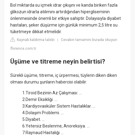
Bol miktarda su içmek idrar çıkışını ve kanda biriken fazla
glikozun idrarla atılımını artırdığından hipergliseminin
önlenmesinde önemli bir etkiye sahiptir. Dolayısıyla diyabet
hastaları, şeker düşürme için günlük minimum 2,5 litre su
tüketmeye dikkat etmelidir.
Kaynak kaldırma talebi
Cevabın tamamını burada okuyun:
|
florence.com.tr
Üşüme ve titreme neyin belirtisi?
Sürekli üşüme, titreme, iç ürpermesi, tüylerin diken diken
olması durumu şunların habercisi olabilir:
1.Tiroid Bezinin Az Çalışması: ...
2.Demir Eksikliği. ...
3.Kardiyovasküler Sistem Hastalıklar. ...
4.Dolaşım Problemi. ...
5.Diyabet. ...
6.Yetersiz Beslenme, Anoreksiya. ...
7.Raynaud Hastalığı ...