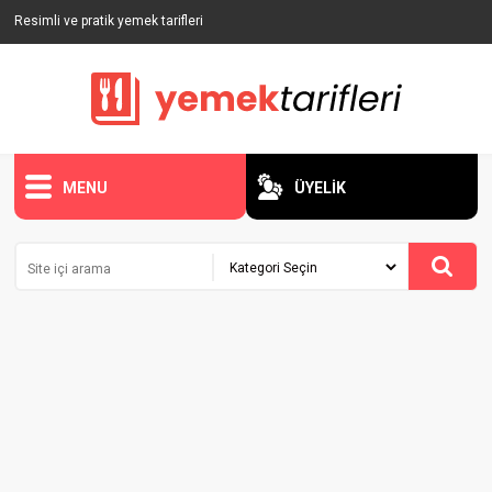
Resimli ve pratik yemek tarifleri
MENU
ÜYELİK