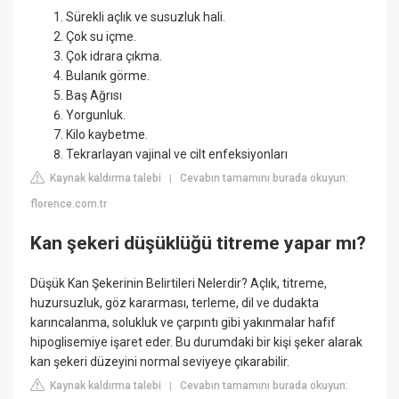
Sürekli açlık ve susuzluk hali.
Çok su içme.
Çok idrara çıkma.
Bulanık görme.
Baş Ağrısı
Yorgunluk.
Kilo kaybetme.
Tekrarlayan vajinal ve cilt enfeksiyonları
Kaynak kaldırma talebi
Cevabın tamamını burada okuyun:
|
florence.com.tr
Kan şekeri düşüklüğü titreme yapar mı?
Düşük Kan Şekerinin Belirtileri Nelerdir? Açlık, titreme,
huzursuzluk, göz kararması, terleme, dil ve dudakta
karıncalanma, solukluk ve çarpıntı gibi yakınmalar hafif
hipoglisemiye işaret eder. Bu durumdaki bir kişi şeker alarak
kan şekeri düzeyini normal seviyeye çıkarabilir.
Kaynak kaldırma talebi
Cevabın tamamını burada okuyun:
|