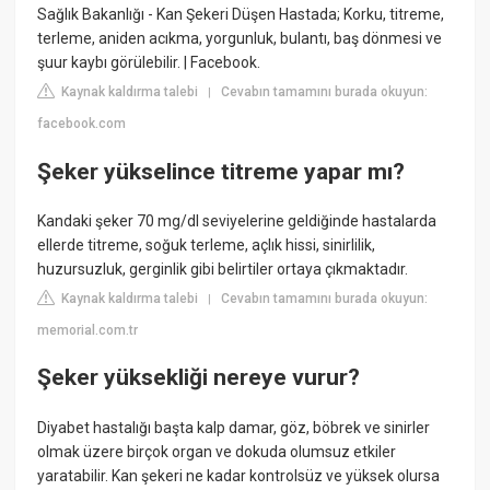
Sağlık Bakanlığı - Kan Şekeri Düşen Hastada; Korku, titreme,
terleme, aniden acıkma, yorgunluk, bulantı, baş dönmesi ve
şuur kaybı görülebilir. | Facebook.
Kaynak kaldırma talebi
Cevabın tamamını burada okuyun:
|
facebook.com
Şeker yükselince titreme yapar mı?
Kandaki şeker 70 mg/dl seviyelerine geldiğinde hastalarda
ellerde titreme, soğuk terleme, açlık hissi, sinirlilik,
huzursuzluk, gerginlik gibi belirtiler ortaya çıkmaktadır.
Kaynak kaldırma talebi
Cevabın tamamını burada okuyun:
|
memorial.com.tr
Şeker yüksekliği nereye vurur?
Diyabet hastalığı başta kalp damar, göz, böbrek ve sinirler
olmak üzere birçok organ ve dokuda olumsuz etkiler
yaratabilir. Kan şekeri ne kadar kontrolsüz ve yüksek olursa