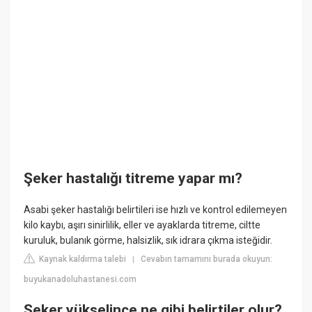
Şeker hastalığı titreme yapar mı?
Asabi şeker hastalığı belirtileri ise hızlı ve kontrol edilemeyen
kilo kaybı, aşırı sinirlilik, eller ve ayaklarda titreme, ciltte
kuruluk, bulanık görme, halsizlik, sık idrara çıkma isteğidir.
Kaynak kaldırma talebi
Cevabın tamamını burada okuyun:
|
buyukanadoluhastanesi.com
Şeker yükselince ne gibi belirtiler olur?