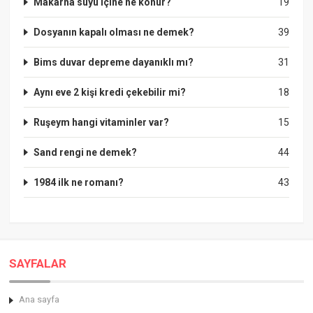
Makarna suyu içine ne konur?
19
Dosyanın kapalı olması ne demek?
39
Bims duvar depreme dayanıklı mı?
31
Aynı eve 2 kişi kredi çekebilir mi?
18
Ruşeym hangi vitaminler var?
15
Sand rengi ne demek?
44
1984 ilk ne romanı?
43
SAYFALAR
Ana sayfa