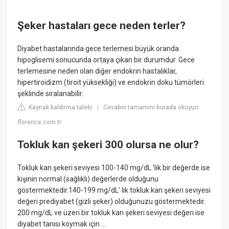
Şeker hastaları gece neden terler?
Diyabet hastalarında gece terlemesi büyük oranda
hipoglisemi sonucunda ortaya çıkan bir durumdur. Gece
terlemesine neden olan diğer endokrin hastalıklar,
hipertiroidizm (tiroit yüksekliği) ve endokrin doku tümörleri
şeklinde sıralanabilir.
Kaynak kaldırma talebi
Cevabın tamamını burada okuyun:
|
florence.com.tr
Tokluk kan şekeri 300 olursa ne olur?
Tokluk kan şekeri seviyesi 100-140 mg/dL 'lik bir değerde ise
kişinin normal (sağlıklı) değerlerde olduğunu
göstermektedir.140-199 mg/dL' lik tokluk kan şekeri seviyesi
değeri prediyabet (gizli şeker) olduğunuzu göstermektedir.
200 mg/dL ve üzeri bir tokluk kan şekeri seviyesi değeri ise
diyabet tanısı koymak için ...