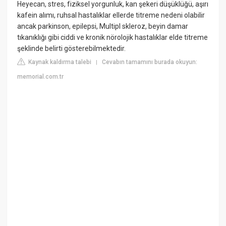
Heyecan, stres, fiziksel yorgunluk, kan şekeri düşüklüğü, aşırı
kafein alımı, ruhsal hastalıklar ellerde titreme nedeni olabilir
ancak parkinson, epilepsi, Multipl skleroz, beyin damar
tıkanıklığı gibi ciddi ve kronik nörolojik hastalıklar elde titreme
şeklinde belirti gösterebilmektedir.
Kaynak kaldırma talebi
Cevabın tamamını burada okuyun:
|
memorial.com.tr