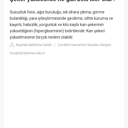
Susuzluk hissi, ağız kuruluğu, sık idrara çıkma, görme
bulanıklığı, yara iyileştirmesinde gecikme, ciltte kuruma ve
kaşıntı, halsizlik, yorgunluk ve kilo kaybı kan şekerinin
yükseldiğinin (hipergliseminin) belirtileridir. Kan şekeri
yükselmesinin birçok nedeni olabilir.
Kaynak kaldırma talebi
Cevabın tamamını burada okuyun:
|
hospital.kyrenia.edu.tr