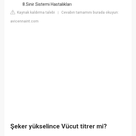
8.Sinir Sistemi Hastalıkları
Kaynak kaldırma talebi
Cevabın tamamını burada okuyun:
|
avicennaint.com
Şeker yükselince Vücut titrer mi?