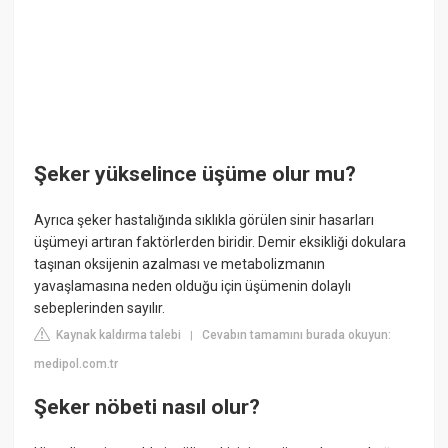
Şeker yükselince üşüme olur mu?
Ayrıca şeker hastalığında sıklıkla görülen sinir hasarları
üşümeyi artıran faktörlerden biridir. Demir eksikliği dokulara
taşınan oksijenin azalması ve metabolizmanın
yavaşlamasına neden olduğu için üşümenin dolaylı
sebeplerinden sayılır.
Kaynak kaldırma talebi
Cevabın tamamını burada okuyun:
|
medipol.com.tr
Şeker nöbeti nasıl olur?