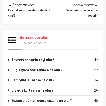
←
Önceki makale
Sonraki makale
→
Kaymakamın görevleri nelerdir 5
Davet mektubu ne kadar
sınıf?
geçerli?
Benzer sorular
Sıkça sorulan sorular
Teyzem babamin neyi olur?
42
Bilgisayara SSD takınca ne olur?
27
Cam yünü su alırsa ne olur?
34
Dışkıda kurt varsa ne olur?
26
Eczacı öldükten sonra eczane ne olur?
45