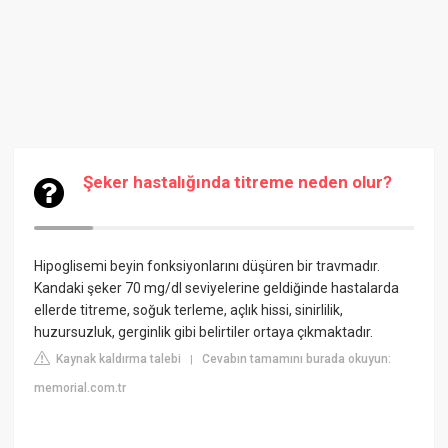
Şeker hastalığında titreme neden olur?
Hipoglisemi beyin fonksiyonlarını düşüren bir travmadır.
Kandaki şeker 70 mg/dl seviyelerine geldiğinde hastalarda
ellerde titreme, soğuk terleme, açlık hissi, sinirlilik,
huzursuzluk, gerginlik gibi belirtiler ortaya çıkmaktadır.
Kaynak kaldırma talebi
Cevabın tamamını burada okuyun:
|
memorial.com.tr