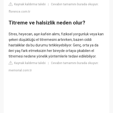
Kaynak kaldırma talebi
Cevabın tamamını burada okuyun:
|
florence.com.tr
Titreme ve halsizlik neden olur?
Stres, heyecan, aşırı kafein alımı, fiziksel yorgunluk veya kan
şekeri düşüklüğü el titremesini artırırken, bazen ciddi
hastalıklar da bu durumu tetikleyebiliyor. Genç, orta ya da
ileri yaş fark etmeksizin her bireyde ortaya çıkabilen el
titremesi nedene yönelik yöntemlerle tedavi edilebiliyor.
Kaynak kaldırma talebi
Cevabın tamamını burada okuyun:
|
memorial.com.tr