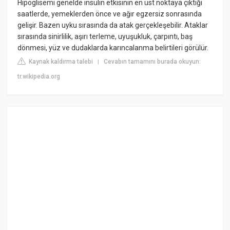
Hipoglisemi genelde insülin etkisinin en üst noktaya çıktığı
saatlerde, yemeklerden önce ve ağır egzersiz sonrasında
gelişir. Bazen uyku sırasında da atak gerçekleşebilir. Ataklar
sırasında sinirlilik, aşırı terleme, uyuşukluk, çarpıntı, baş
dönmesi, yüz ve dudaklarda karıncalanma belirtileri görülür.
Kaynak kaldırma talebi
Cevabın tamamını burada okuyun:
|
tr.wikipedia.org