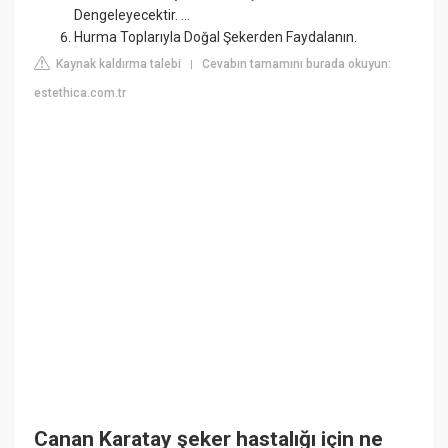
Dengeleyecektir. ...
Hurma Toplarıyla Doğal Şekerden Faydalanın.
Kaynak kaldırma talebi
Cevabın tamamını burada okuyun:
|
estethica.com.tr
Canan Karatay şeker hastalığı için ne