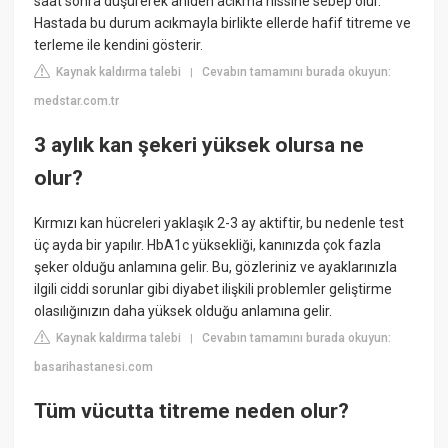
saat sonra düşürerek aniden acıkma hissine sebep olur.
Hastada bu durum acıkmayla birlikte ellerde hafif titreme ve
terleme ile kendini gösterir.
Kaynak kaldırma talebi
Cevabın tamamını burada okuyun:
|
medstar.com.tr
3 aylık kan şekeri yüksek olursa ne
olur?
Kırmızı kan hücreleri yaklaşık 2-3 ay aktiftir, bu nedenle test
üç ayda bir yapılır. HbA1c yüksekliği, kanınızda çok fazla
şeker olduğu anlamına gelir. Bu, gözleriniz ve ayaklarınızla
ilgili ciddi sorunlar gibi diyabet ilişkili problemler geliştirme
olasılığınızın daha yüksek olduğu anlamına gelir.
Kaynak kaldırma talebi
Cevabın tamamını burada okuyun:
|
basarihastanesi.com
Tüm vücutta titreme neden olur?