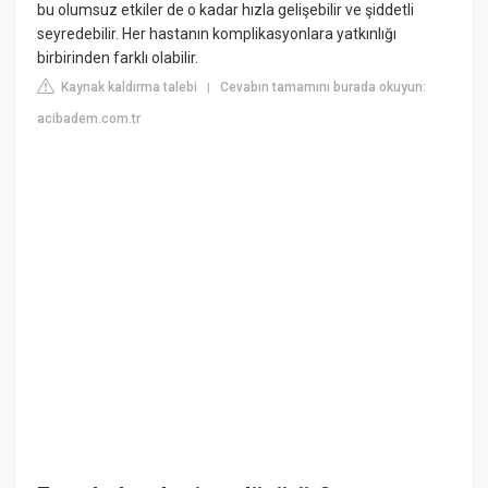
bu olumsuz etkiler de o kadar hızla gelişebilir ve şiddetli
seyredebilir. Her hastanın komplikasyonlara yatkınlığı
birbirinden farklı olabilir.
Kaynak kaldırma talebi
Cevabın tamamını burada okuyun:
|
acibadem.com.tr