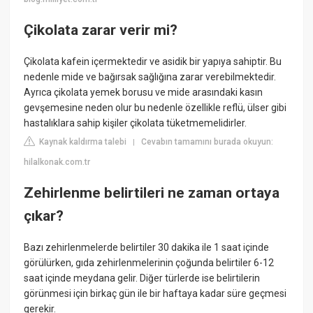
Çikolata zarar verir mi?
Çikolata kafein içermektedir ve asidik bir yapıya sahiptir. Bu
nedenle mide ve bağırsak sağlığına zarar verebilmektedir.
Ayrıca çikolata yemek borusu ve mide arasındaki kasın
gevşemesine neden olur bu nedenle özellikle reflü, ülser gibi
hastalıklara sahip kişiler çikolata tüketmemelidirler.
Kaynak kaldırma talebi
Cevabın tamamını burada okuyun:
|
hilalkonak.com.tr
Zehirlenme belirtileri ne zaman ortaya
çıkar?
Bazı zehirlenmelerde belirtiler 30 dakika ile 1 saat içinde
görülürken, gıda zehirlenmelerinin çoğunda belirtiler 6-12
saat içinde meydana gelir. Diğer türlerde ise belirtilerin
görünmesi için birkaç gün ile bir haftaya kadar süre geçmesi
gerekir.