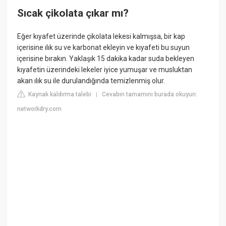
Sıcak çikolata çıkar mı?
Eğer kıyafet üzerinde çikolata lekesi kalmışsa, bir kap
içerisine ılık su ve karbonat ekleyin ve kıyafeti bu suyun
içerisine bırakın. Yaklaşık 15 dakika kadar suda bekleyen
kıyafetin üzerindeki lekeler iyice yumuşar ve musluktan
akan ılık su ile durulandığında temizlenmiş olur.
Kaynak kaldırma talebi
Cevabın tamamını burada okuyun:
|
networkdry.com