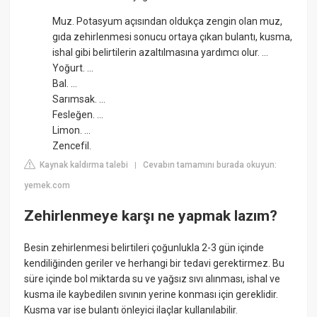
Muz. Potasyum açısından oldukça zengin olan muz,
gıda zehirlenmesi sonucu ortaya çıkan bulantı, kusma,
ishal gibi belirtilerin azaltılmasına yardımcı olur. ...
Yoğurt. ...
Bal. ...
Sarımsak. ...
Fesleğen. ...
Limon. ...
Zencefil.
Kaynak kaldırma talebi
Cevabın tamamını burada okuyun:
|
yemek.com
Zehirlenmeye karşı ne yapmak lazım?
Besin zehirlenmesi belirtileri çoğunlukla 2-3 gün içinde
kendiliğinden geriler ve herhangi bir tedavi gerektirmez. Bu
süre içinde bol miktarda su ve yağsız sıvı alınması, ishal ve
kusma ile kaybedilen sıvının yerine konması için gereklidir.
Kusma var ise bulantı önleyici ilaçlar kullanılabilir.