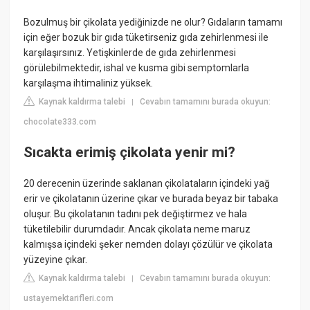
Bozulmuş bir çikolata yediğinizde ne olur? Gıdaların tamamı
için eğer bozuk bir gıda tüketirseniz gıda zehirlenmesi ile
karşılaşırsınız. Yetişkinlerde de gıda zehirlenmesi
görülebilmektedir, ishal ve kusma gibi semptomlarla
karşılaşma ihtimaliniz yüksek.
Kaynak kaldırma talebi
Cevabın tamamını burada okuyun:
|
chocolate333.com
Sıcakta erimiş çikolata yenir mi?
20 derecenin üzerinde saklanan çikolataların içindeki yağ
erir ve çikolatanın üzerine çıkar ve burada beyaz bir tabaka
oluşur. Bu çikolatanın tadını pek değiştirmez ve hala
tüketilebilir durumdadır. Ancak çikolata neme maruz
kalmışsa içindeki şeker nemden dolayı çözülür ve çikolata
yüzeyine çıkar.
Kaynak kaldırma talebi
Cevabın tamamını burada okuyun:
|
ustayemektarifleri.com