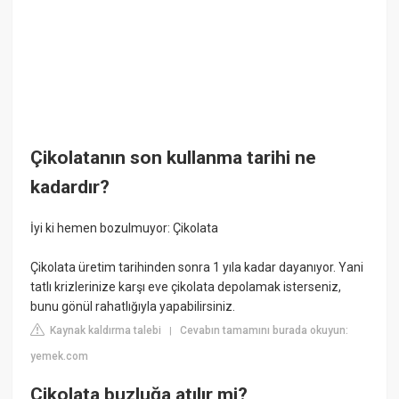
Çikolatanın son kullanma tarihi ne
kadardır?
İyi ki hemen bozulmuyor: Çikolata
Çikolata üretim tarihinden sonra 1 yıla kadar dayanıyor. Yani
tatlı krizlerinize karşı eve çikolata depolamak isterseniz,
bunu gönül rahatlığıyla yapabilirsiniz.
Kaynak kaldırma talebi
Cevabın tamamını burada okuyun:
|
yemek.com
Çikolata buzluğa atılır mi?