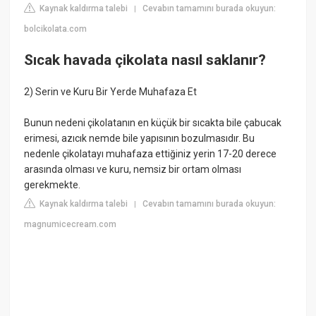
Kaynak kaldırma talebi
Cevabın tamamını burada okuyun:
|
bolcikolata.com
Sıcak havada çikolata nasıl saklanır?
2) Serin ve Kuru Bir Yerde Muhafaza Et
Bunun nedeni çikolatanın en küçük bir sıcakta bile çabucak
erimesi, azıcık nemde bile yapısının bozulmasıdır. Bu
nedenle çikolatayı muhafaza ettiğiniz yerin 17-20 derece
arasında olması ve kuru, nemsiz bir ortam olması
gerekmekte.
Kaynak kaldırma talebi
Cevabın tamamını burada okuyun:
|
magnumicecream.com