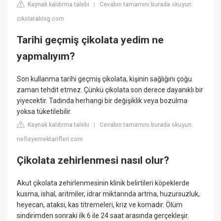
Kaynak kaldırma talebi
Cevabın tamamını burada okuyun:
|
cikolatablog.com
Tarihi geçmiş çikolata yedim ne
yapmalıyım?
Son kullanma tarihi geçmiş çikolata, kişinin sağlığını çoğu
zaman tehdit etmez. Çünkü çikolata son derece dayanıklı bir
yiyecektir. Tadında herhangi bir değişiklik veya bozulma
yoksa tüketilebilir.
Kaynak kaldırma talebi
Cevabın tamamını burada okuyun:
|
nefisyemektarifleri.com
Çikolata zehirlenmesi nasıl olur?
Akut çikolata zehirlenmesinin klinik belirtileri köpeklerde
kusma, ishal, aritmiler, idrar miktarında artma, huzursuzluk,
heyecan, ataksi, kas titremeleri, kriz ve komadır. Ölüm
sindirimden sonraki ilk 6 ile 24 saat arasında gerçekleşir.