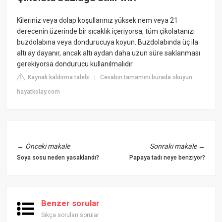
Kileriniz veya dolap koşullarınız yüksek nem veya 21
derecenin üzerinde bir sıcaklık içeriyorsa, tüm çikolatanızı
buzdolabına veya dondurucuya koyun. Buzdolabında üç ila
altı ay dayanır, ancak altı aydan daha uzun süre saklanması
gerekiyorsa dondurucu kullanılmalıdır.
Kaynak kaldırma talebi
Cevabın tamamını burada okuyun:
|
hayatkolay.com
←
Önceki makale
Sonraki makale
→
Soya sosu neden yasaklandı?
Papaya tadı neye benziyor?
Benzer sorular
Sıkça sorulan sorular