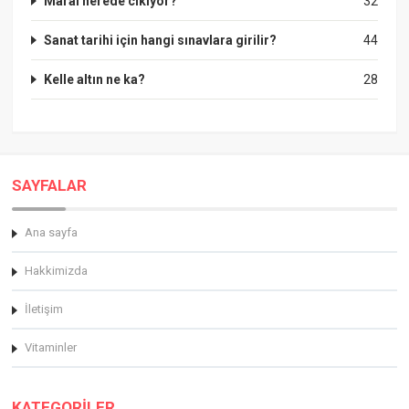
Maral nerede cikiyor?
32
Sanat tarihi için hangi sınavlara girilir?
44
Kelle altın ne ka?
28
SAYFALAR
Ana sayfa
Hakkimizda
İletişim
Vitaminler
KATEGORİLER