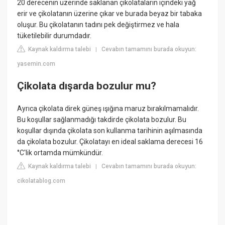
20 derecenin üzerinde saklanan çikolataların içindeki yağ
erir ve çikolatanın üzerine çıkar ve burada beyaz bir tabaka
oluşur. Bu çikolatanın tadını pek değiştirmez ve hala
tüketilebilir durumdadır.
Kaynak kaldırma talebi
Cevabın tamamını burada okuyun:
|
yasemin.com
Çikolata dışarda bozulur mu?
Ayrıca çikolata direk güneş ışığına maruz bırakılmamalıdır.
Bu koşullar sağlanmadığı takdirde çikolata bozulur. Bu
koşullar dışında çikolata son kullanma tarihinin aşılmasında
da çikolata bozulur. Çikolatayı en ideal saklama derecesi 16
°C'lik ortamda mümkündür.
Kaynak kaldırma talebi
Cevabın tamamını burada okuyun:
|
cikolatablog.com