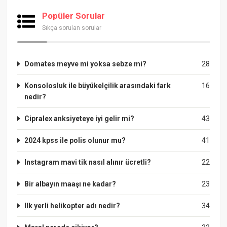
Popüler Sorular
Sıkça sorulan sorular
Domates meyve mi yoksa sebze mi?
28
Konsolosluk ile büyükelçilik arasındaki fark
16
nedir?
Cipralex anksiyeteye iyi gelir mi?
43
2024 kpss ile polis olunur mu?
41
Instagram mavi tik nasıl alınır ücretli?
22
Bir albayın maaşı ne kadar?
23
Ilk yerli helikopter adı nedir?
34