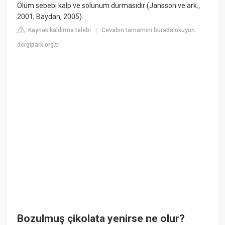
Ölüm sebebi kalp ve solunum durmasıdır (Jansson ve ark.,
2001; Baydan, 2005).
Kaynak kaldırma talebi
Cevabın tamamını burada okuyun:
|
dergipark.org.tr
Bozulmuş çikolata yenirse ne olur?