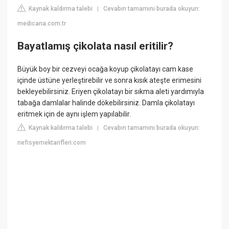
Kaynak kaldırma talebi
Cevabın tamamını burada okuyun:
|
medicana.com.tr
Bayatlamış çikolata nasıl eritilir?
Büyük boy bir cezveyi ocağa koyup çikolatayı cam kase
içinde üstüne yerleştirebilir ve sonra kısık ateşte erimesini
bekleyebilirsiniz. Eriyen çikolatayı bir sıkma aleti yardımıyla
tabağa damlalar halinde dökebilirsiniz. Damla çikolatayı
eritmek için de aynı işlem yapılabilir.
Kaynak kaldırma talebi
Cevabın tamamını burada okuyun:
|
nefisyemektarifleri.com