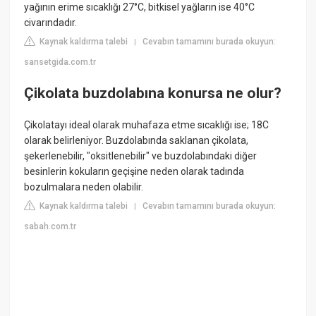
yağının erime sıcaklığı 27°C, bitkisel yağların ise 40°C
civarındadır.
Kaynak kaldırma talebi
Cevabın tamamını burada okuyun:
|
sansetgida.com.tr
Çikolata buzdolabına konursa ne olur?
Çikolatayı ideal olarak muhafaza etme sıcaklığı ise; 18C
olarak belirleniyor. Buzdolabında saklanan çikolata,
şekerlenebilir, "oksitlenebilir" ve buzdolabındaki diğer
besinlerin kokuların geçişine neden olarak tadında
bozulmalara neden olabilir.
Kaynak kaldırma talebi
Cevabın tamamını burada okuyun:
|
sabah.com.tr