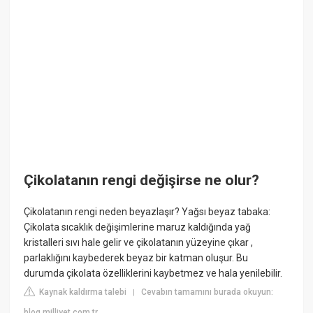
Çikolatanın rengi değişirse ne olur?
Çikolatanın rengi neden beyazlaşır? Yağsı beyaz tabaka:
Çikolata sıcaklık değişimlerine maruz kaldığında yağ
kristalleri sıvı hale gelir ve çikolatanın yüzeyine çıkar ,
parlaklığını kaybederek beyaz bir katman oluşur. Bu
durumda çikolata özelliklerini kaybetmez ve hala yenilebilir.
Kaynak kaldırma talebi
Cevabın tamamını burada okuyun:
|
blog.milliyet.com.tr