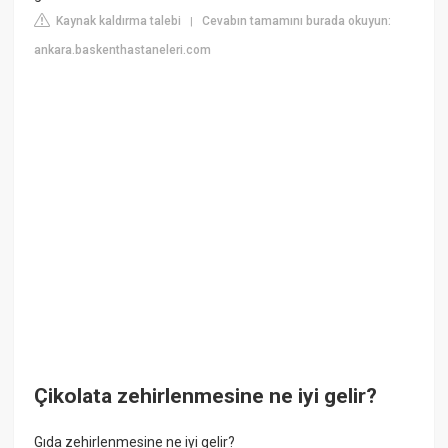
Kaynak kaldırma talebi
Cevabın tamamını burada okuyun:
|
ankara.baskenthastaneleri.com
Çikolata zehirlenmesine ne iyi gelir?
Gıda zehirlenmesine ne iyi gelir?