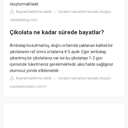
oluşturmaktadır.
Kaynak kaldırma talebi
Cevabın tamamını burada okuyun:
|
cikolatablog.com
Çikolata ne kadar sürede bayatlar?
Ambalajı bozulmamış, doğru ortamda saklanan kaliteli bir
çikolatanın raf ömrü ortalama 4-5 aydır. Eğer ambalajı
çıkarılmış bir çikolatanız var ise bu çikolatayı 1-2 gün
içerisinde tüketmeniz gerekmektedir, aksi halde sağlığınız
olumsuz yönde etkilenebilir.
Kaynak kaldırma talebi
Cevabın tamamını burada okuyun:
|
marieantoinette.com.tr