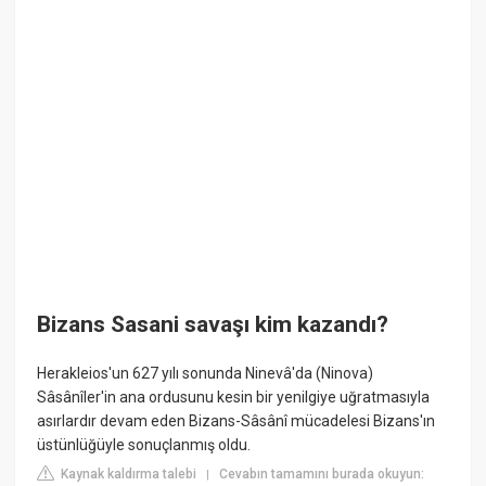
Bizans Sasani savaşı kim kazandı?
Herakleios'un 627 yılı sonunda Ninevâ'da (Ninova)
Sâsânîler'in ana ordusunu kesin bir yenilgiye uğratmasıyla
asırlardır devam eden Bizans-Sâsânî mücadelesi Bizans'ın
üstünlüğüyle sonuçlanmış oldu.
Kaynak kaldırma talebi
Cevabın tamamını burada okuyun:
|