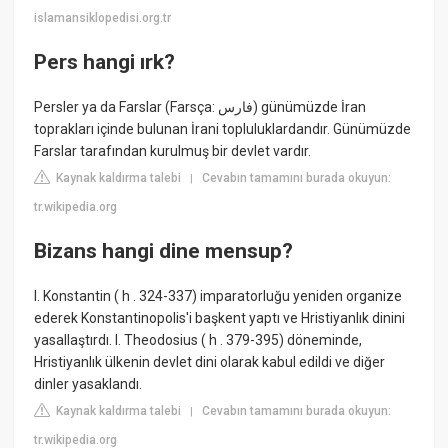
islamansiklopedisi.org.tr
Pers hangi ırk?
Persler ya da Farslar (Farsça: فارس) günümüzde İran
toprakları içinde bulunan İrani topluluklardandır. Günümüzde
Farslar tarafından kurulmuş bir devlet vardır.
Kaynak kaldırma talebi
Cevabın tamamını burada okuyun:
|
tr.wikipedia.org
Bizans hangi dine mensup?
I. Konstantin ( h . 324-337) imparatorluğu yeniden organize
ederek Konstantinopolis'i başkent yaptı ve Hristiyanlık dinini
yasallaştırdı. I. Theodosius ( h . 379-395) döneminde,
Hristiyanlık ülkenin devlet dini olarak kabul edildi ve diğer
dinler yasaklandı.
Kaynak kaldırma talebi
Cevabın tamamını burada okuyun:
|
tr.wikipedia.org