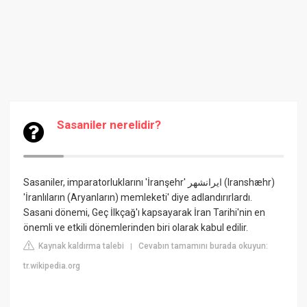
Sasaniler nerelidir?
Sasaniler, imparatorluklarını 'İranşehr' ايرانشهر (Iranshæhr)
'İranlıların (Aryanların) memleketi' diye adlandırırlardı.
Sasani dönemi, Geç İlkçağ'ı kapsayarak İran Tarihi'nin en
önemli ve etkili dönemlerinden biri olarak kabul edilir.
Kaynak kaldırma talebi
Cevabın tamamını burada okuyun:
|
tr.wikipedia.org