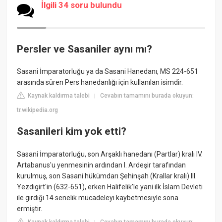
İlgili 34 soru bulundu
Persler ve Sasaniler aynı mı?
Sasani İmparatorluğu ya da Sasani Hanedanı, MS 224-651
arasında süren Pers hanedanlığı için kullanılan isimdir.
Kaynak kaldırma talebi
Cevabın tamamını burada okuyun:
|
tr.wikipedia.org
Sasanileri kim yok etti?
Sasani İmparatorluğu, son Arşaklı hanedanı (Partlar) kralı IV.
Artabanus'u yenmesinin ardından I. Ardeşir tarafından
kurulmuş, son Sasani hükümdarı Şehinşah (Krallar kralı) III.
Yezdigirt'in (632-651), erken Halifelik'le yani ilk İslam Devleti
ile girdiği 14 senelik mücadeleyi kaybetmesiyle sona
ermiştir.
Kaynak kaldırma talebi
Cevabın tamamını burada okuyun: