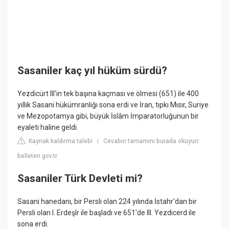
Sasaniler kaç yıl hüküm sürdü?
Yezdicürt III'in tek başına kaçması ve ölmesi (651) ile 400
yıllık Sasani hükümranlığı sona erdi ve İran, tıpkı Mısır, Suriye
ve Mezopotamya gibi, büyük İslâm İmparatorluğunun bir
eyaleti haline geldi.
Kaynak kaldırma talebi
Cevabın tamamını burada okuyun:
|
belleten.gov.tr
Sasaniler Türk Devleti mi?
Sasani hanedanı, bir Persli olan 224 yılında İstahr'dan bir
Persli olan I. Erdeşîr ile başladı ve 651'de III. Yezdicerd ile
sona erdi.