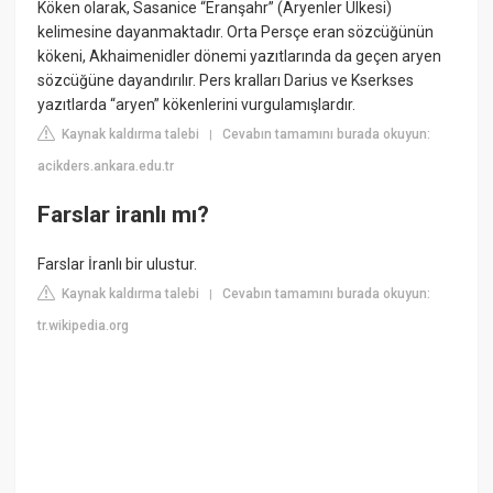
Köken olarak, Sasanice “Eranşahr” (Aryenler Ülkesi)
kelimesine dayanmaktadır. Orta Persçe eran sözcüğünün
kökeni, Akhaimenidler dönemi yazıtlarında da geçen aryen
sözcüğüne dayandırılır. Pers kralları Darius ve Kserkses
yazıtlarda “aryen” kökenlerini vurgulamışlardır.
Kaynak kaldırma talebi
Cevabın tamamını burada okuyun:
|
acikders.ankara.edu.tr
Farslar iranlı mı?
Farslar İranlı bir ulustur.
Kaynak kaldırma talebi
Cevabın tamamını burada okuyun:
|
tr.wikipedia.org