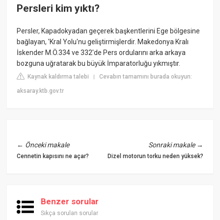
Persleri kim yıktı?
Persler, Kapadokyadan geçerek başkentlerini Ege bölgesine
bağlayan, 'Kral Yolu'nu geliştirmişlerdir. Makedonya Kralı
İskender M.Ö.334 ve 332'de Pers ordularını arka arkaya
bozguna uğratarak bu büyük İmparatorluğu yıkmıştır.
Kaynak kaldırma talebi
Cevabın tamamını burada okuyun:
|
aksaray.ktb.gov.tr
←
Önceki makale
Sonraki makale
→
Cennetin kapısını ne açar?
Dizel motorun torku neden yüksek?
Benzer sorular
Sıkça sorulan sorular