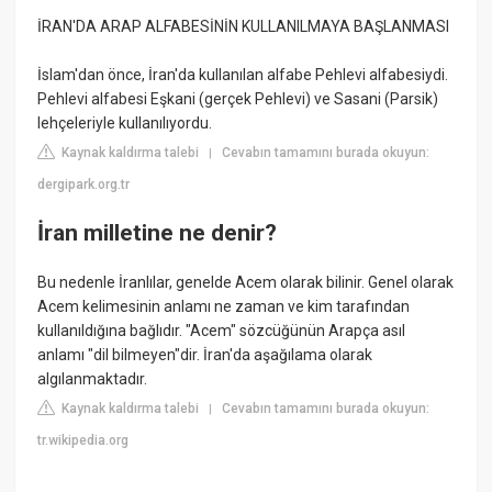
İRAN'DA ARAP ALFABESİNİN KULLANILMAYA BAŞLANMASI
İslam'dan önce, İran'da kullanılan alfabe Pehlevi alfabesiydi.
Pehlevi alfabesi Eşkani (gerçek Pehlevi) ve Sasani (Parsik)
lehçeleriyle kullanılıyordu.
Kaynak kaldırma talebi
Cevabın tamamını burada okuyun:
|
dergipark.org.tr
İran milletine ne denir?
Bu nedenle İranlılar, genelde Acem olarak bilinir. Genel olarak
Acem kelimesinin anlamı ne zaman ve kim tarafından
kullanıldığına bağlıdır. "Acem" sözcüğünün Arapça asıl
anlamı "dil bilmeyen"dir. İran'da aşağılama olarak
algılanmaktadır.
Kaynak kaldırma talebi
Cevabın tamamını burada okuyun:
|
tr.wikipedia.org