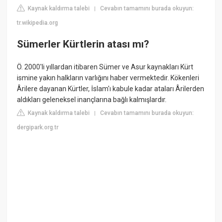
Kaynak kaldırma talebi
Cevabın tamamını burada okuyun:
|
tr.wikipedia.org
Sümerler Kürtlerin atası mı?
Ö. 2000'li yıllardan itibaren Sümer ve Asur kaynakları Kürt
ismine yakın halkların varlığını haber vermektedir. Kökenleri
Ârilere dayanan Kürtler, İslam'ı kabule kadar ataları Ârilerden
aldıkları geleneksel inançlarına bağlı kalmışlardır.
Kaynak kaldırma talebi
Cevabın tamamını burada okuyun:
|
dergipark.org.tr