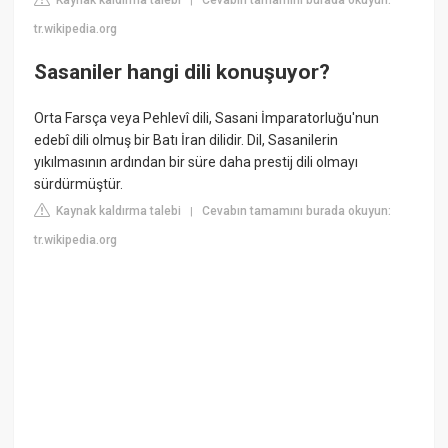
|
tr.wikipedia.org
Sasaniler hangi dili konuşuyor?
Orta Farsça veya Pehlevî dili, Sasani İmparatorluğu'nun
edebî dili olmuş bir Batı İran dilidir. Dil, Sasanilerin
yıkılmasının ardından bir süre daha prestij dili olmayı
sürdürmüştür.
Kaynak kaldırma talebi
Cevabın tamamını burada okuyun:
|
tr.wikipedia.org