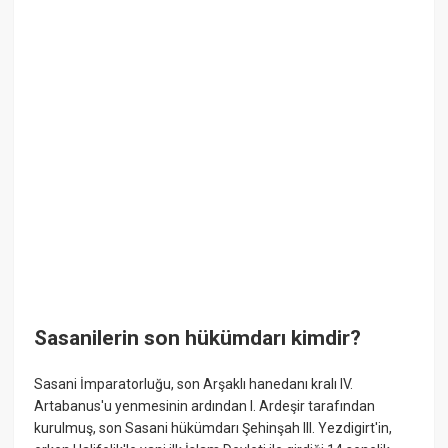
Sasanilerin son hükümdarı kimdir?
Sasani İmparatorluğu, son Arşaklı hanedanı kralı IV.
Artabanus'u yenmesinin ardından I. Ardeşir tarafından
kurulmuş, son Sasani hükümdarı Şehinşah III. Yezdigirt'in,