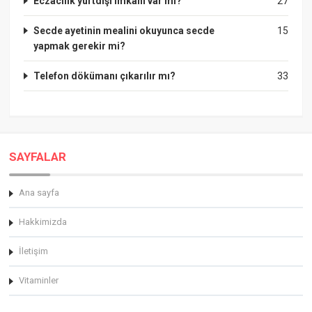
Eczacılık yurtdışı imkanı var mı?
27
Secde ayetinin mealini okuyunca secde
15
yapmak gerekir mi?
Telefon dökümanı çıkarılır mı?
33
SAYFALAR
Ana sayfa
Hakkimizda
İletişim
Vitaminler