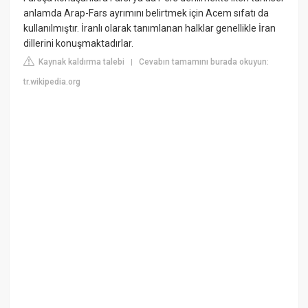
anlamda Arap-Fars ayrımını belirtmek için Acem sıfatı da
kullanılmıştır. İranlı olarak tanımlanan halklar genellikle İran
dillerini konuşmaktadırlar.
Kaynak kaldırma talebi
Cevabın tamamını burada okuyun:
|
tr.wikipedia.org