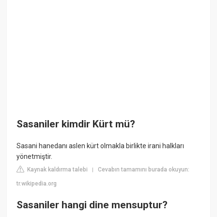
Sasaniler kimdir Kürt mü?
Sasani hanedanı aslen kürt olmakla birlikte irani halkları
yönetmiştir.
Kaynak kaldırma talebi
Cevabın tamamını burada okuyun:
|
tr.wikipedia.org
Sasaniler hangi dine mensuptur?