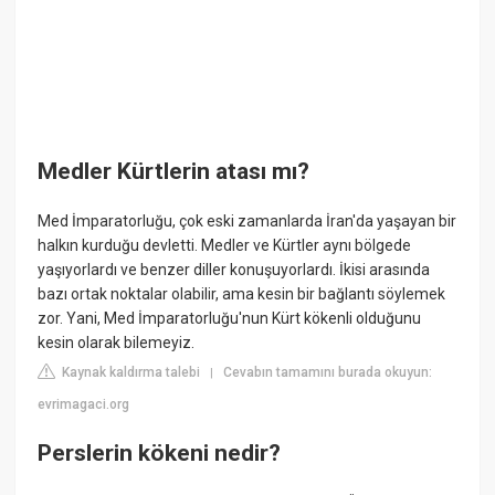
Medler Kürtlerin atası mı?
Med İmparatorluğu, çok eski zamanlarda İran'da yaşayan bir
halkın kurduğu devletti. Medler ve Kürtler aynı bölgede
yaşıyorlardı ve benzer diller konuşuyorlardı. İkisi arasında
bazı ortak noktalar olabilir, ama kesin bir bağlantı söylemek
zor. Yani, Med İmparatorluğu'nun Kürt kökenli olduğunu
kesin olarak bilemeyiz.
Kaynak kaldırma talebi
Cevabın tamamını burada okuyun:
|
evrimagaci.org
Perslerin kökeni nedir?