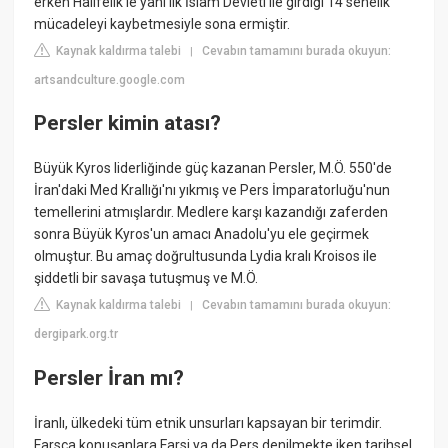
erken Halifelik'le yani ilk İslam Devleti ile girdiği 14 senelik
mücadeleyi kaybetmesiyle sona ermiştir.
Kaynak kaldırma talebi
Cevabın tamamını burada okuyun:
|
artsandculture.google.com
Persler kimin atası?
Büyük Kyros liderliğinde güç kazanan Persler, M.Ö. 550'de
İran'daki Med Krallığı'nı yıkmış ve Pers İmparatorluğu'nun
temellerini atmışlardır. Medlere karşı kazandığı zaferden
sonra Büyük Kyros'un amacı Anadolu'yu ele geçirmek
olmuştur. Bu amaç doğrultusunda Lydia kralı Kroisos ile
şiddetli bir savaşa tutuşmuş ve M.Ö.
Kaynak kaldırma talebi
Cevabın tamamını burada okuyun:
|
dergipark.org.tr
Persler İran mı?
İranlı, ülkedeki tüm etnik unsurları kapsayan bir terimdir.
Farsça konuşanlara Farsi ya da Pers denilmekte iken tarihsel