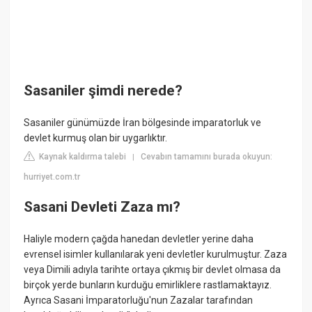
Sasaniler şimdi nerede?
Sasaniler günümüzde İran bölgesinde imparatorluk ve
devlet kurmuş olan bir uygarlıktır.
Kaynak kaldırma talebi
Cevabın tamamını burada okuyun:
|
hurriyet.com.tr
Sasani Devleti Zaza mı?
Haliyle modern çağda hanedan devletler yerine daha
evrensel isimler kullanılarak yeni devletler kurulmuştur. Zaza
veya Dimili adıyla tarihte ortaya çıkmış bir devlet olmasa da
birçok yerde bunların kurduğu emirliklere rastlamaktayız.
Ayrıca Sasani İmparatorluğu'nun Zazalar tarafından