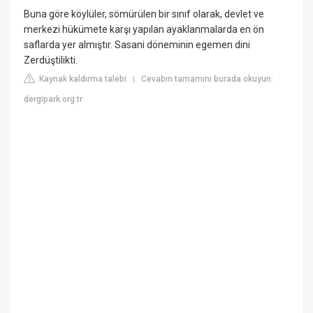
Buna göre köylüler, sömürülen bir sınıf olarak, devlet ve
merkezi hükümete karşı yapılan ayaklanmalarda en ön
saflarda yer almıştır. Sasani döneminin egemen dini
Zerdüştilikti.
Kaynak kaldırma talebi
Cevabın tamamını burada okuyun:
|
dergipark.org.tr