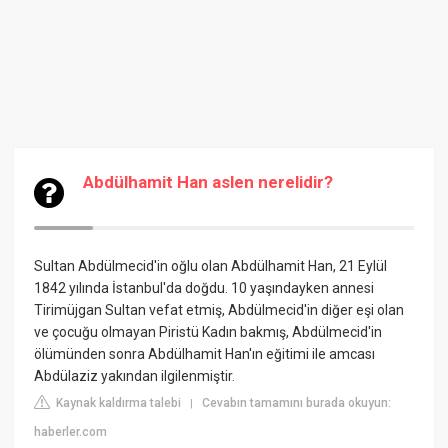
Abdülhamit Han aslen nerelidir?
Sultan Abdülmecid'in oğlu olan Abdülhamit Han, 21 Eylül
1842 yılında İstanbul'da doğdu. 10 yaşındayken annesi
Tirimüjgan Sultan vefat etmiş, Abdülmecid'in diğer eşi olan
ve çocuğu olmayan Piristü Kadın bakmış, Abdülmecid'in
ölümünden sonra Abdülhamit Han'ın eğitimi ile amcası
Abdülaziz yakından ilgilenmiştir.
Kaynak kaldırma talebi
Cevabın tamamını burada okuyun:
|
haberler.com