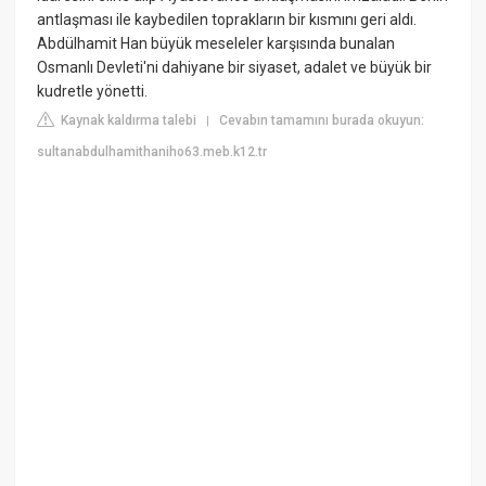
antlaşması ile kaybedilen toprakların bir kısmını geri aldı.
Abdülhamit Han büyük meseleler karşısında bunalan
Osmanlı Devleti'ni dahiyane bir siyaset, adalet ve büyük bir
kudretle yönetti.
Kaynak kaldırma talebi
Cevabın tamamını burada okuyun:
|
sultanabdulhamithaniho63.meb.k12.tr