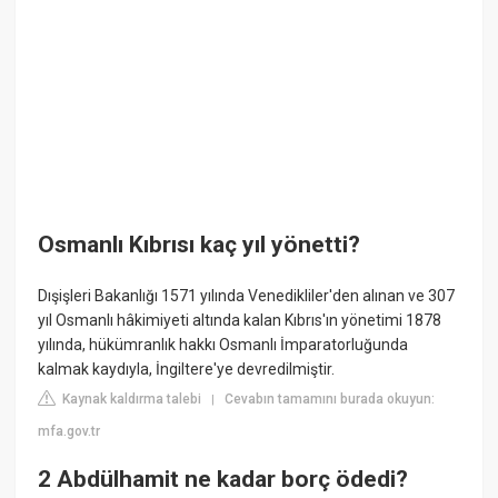
Osmanlı Kıbrısı kaç yıl yönetti?
Dışişleri Bakanlığı 1571 yılında Venedikliler'den alınan ve 307
yıl Osmanlı hâkimiyeti altında kalan Kıbrıs'ın yönetimi 1878
yılında, hükümranlık hakkı Osmanlı İmparatorluğunda
kalmak kaydıyla, İngiltere'ye devredilmiştir.
Kaynak kaldırma talebi
Cevabın tamamını burada okuyun:
|
mfa.gov.tr
2 Abdülhamit ne kadar borç ödedi?