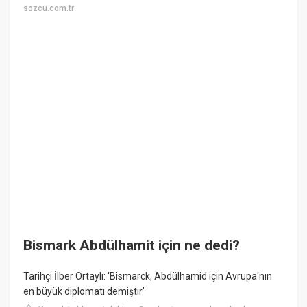
sozcu.com.tr
Bismark Abdülhamit için ne dedi?
Tarihçi İlber Ortaylı: 'Bismarck, Abdülhamid için Avrupa'nın
en büyük diplomatı demiştir'