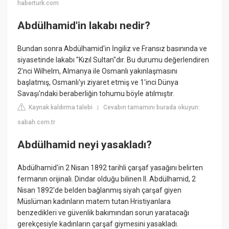
haberturk.com
Abdülhamid'in lakabı nedir?
Bundan sonra Abdülhamid'in İngiliz ve Fransız basınında ve
siyasetinde lakabı "Kızıl Sultan"dır. Bu durumu değerlendiren
2'nci Wilhelm, Almanya ile Osmanlı yakınlaşmasını
başlatmış, Osmanlı'yı ziyaret etmiş ve 1'inci Dünya
Savaşı'ndaki beraberliğin tohumu böyle atılmıştır.
Kaynak kaldırma talebi
Cevabın tamamını burada okuyun:
|
sabah.com.tr
Abdülhamid neyi yasakladı?
Abdülhamid'in 2 Nisan 1892 tarihli çarşaf yasağını belirten
fermanın orijinali. Dindar olduğu bilinen II. Abdülhamid, 2
Nisan 1892'de belden bağlanmış siyah çarşaf giyen
Müslüman kadınların matem tutan Hristiyanlara
benzedikleri ve güvenlik bakımından sorun yaratacağı
gerekçesiyle kadınların çarşaf giymesini yasakladı.