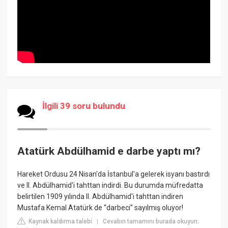
İlgili 39 soru bulundu
Atatürk Abdülhamid e darbe yaptı mı?
Hareket Ordusu 24 Nisan'da İstanbul'a gelerek isyanı bastırdı
ve II. Abdülhamid'i tahttan indirdi. Bu durumda müfredatta
belirtilen 1909 yılında II. Abdülhamid'i tahttan indiren
Mustafa Kemal Atatürk de “darbeci” sayılmış oluyor!
Kaynak kaldırma talebi
Cevabın tamamını burada okuyun:
|