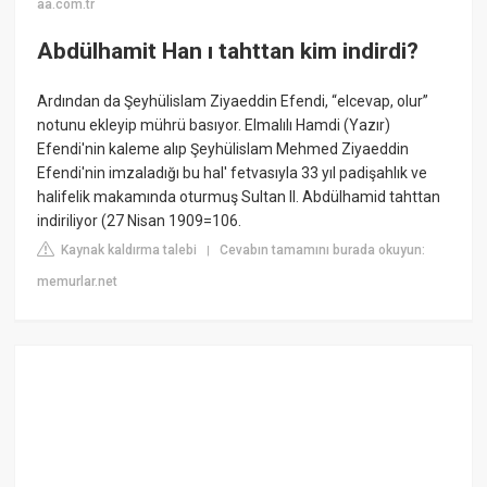
aa.com.tr
Abdülhamit Han ı tahttan kim indirdi?
Ardından da Şeyhülislam Ziyaeddin Efendi, “elcevap, olur”
notunu ekleyip mührü basıyor. Elmalılı Hamdi (Yazır)
Efendi'nin kaleme alıp Şeyhülislam Mehmed Ziyaeddin
Efendi'nin imzaladığı bu hal' fetvasıyla 33 yıl padişahlık ve
halifelik makamında oturmuş Sultan II. Abdülhamid tahttan
indiriliyor (27 Nisan 1909=106.
Kaynak kaldırma talebi
Cevabın tamamını burada okuyun:
|
memurlar.net