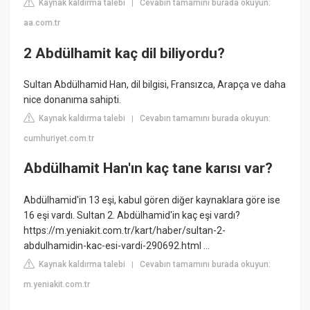
Kaynak kaldırma talebi
Cevabın tamamını burada okuyun:
|
aa.com.tr
2 Abdülhamit kaç dil biliyordu?
Sultan Abdülhamid Han, dil bilgisi, Fransızca, Arapça ve daha
nice donanıma sahipti.
Kaynak kaldırma talebi
Cevabın tamamını burada okuyun:
|
cumhuriyet.com.tr
Abdülhamit Han'ın kaç tane karısı var?
Abdülhamid'in 13 eşi, kabul gören diğer kaynaklara göre ise
16 eşi vardı. Sultan 2. Abdülhamid'in kaç eşi vardı?
https://m.yeniakit.com.tr/kart/haber/sultan-2-
abdulhamidin-kac-esi-vardi-290692.html ...
Kaynak kaldırma talebi
Cevabın tamamını burada okuyun:
|
m.yeniakit.com.tr