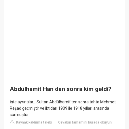
Abdülhamit Han dan sonra kim geldi?
İşte ayrıntılar... Sultan Abdülhamit'ten sonra tahta Mehmet
Reşad geçmiştir ve iktidarı 1909 ile 1918 yılları arasında
sürmüştür.
Kaynak kaldırma talebi
Cevabın tamamını burada okuyun:
|