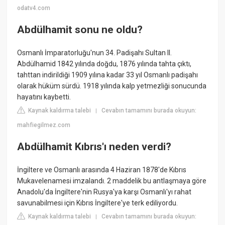
odatv4.com
Abdülhamit sonu ne oldu?
Osmanlı İmparatorluğu'nun 34. Padişahı Sultan II.
Abdülhamid 1842 yılında doğdu, 1876 yılında tahta çıktı,
tahttan indirildiği 1909 yılına kadar 33 yıl Osmanlı padişahı
olarak hüküm sürdü. 1918 yılında kalp yetmezliği sonucunda
hayatını kaybetti.
Kaynak kaldırma talebi
Cevabın tamamını burada okuyun:
|
mahfiegilmez.com
Abdülhamit Kıbrıs'ı neden verdi?
İngiltere ve Osmanlı arasında 4 Haziran 1878'de Kıbrıs
Mukavelenamesi imzalandı. 2 maddelik bu antlaşmaya göre
Anadolu'da İngiltere'nin Rusya'ya karşı Osmanlı'yı rahat
savunabilmesi için Kıbrıs İngiltere'ye terk ediliyordu.
Kaynak kaldırma talebi
Cevabın tamamını burada okuyun:
|