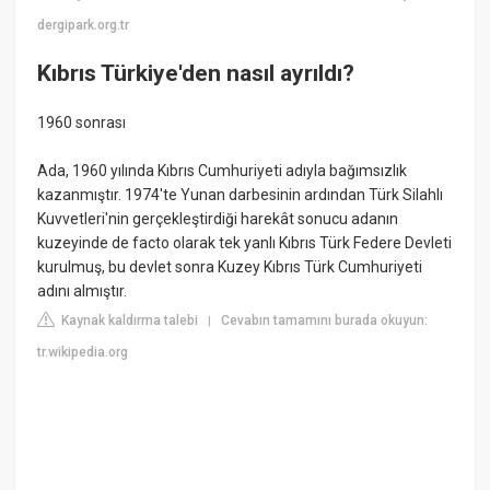
dergipark.org.tr
Kıbrıs Türkiye'den nasıl ayrıldı?
1960 sonrası
Ada, 1960 yılında Kıbrıs Cumhuriyeti adıyla bağımsızlık
kazanmıştır. 1974'te Yunan darbesinin ardından Türk Silahlı
Kuvvetleri'nin gerçekleştirdiği harekât sonucu adanın
kuzeyinde de facto olarak tek yanlı Kıbrıs Türk Federe Devleti
kurulmuş, bu devlet sonra Kuzey Kıbrıs Türk Cumhuriyeti
adını almıştır.
Kaynak kaldırma talebi
Cevabın tamamını burada okuyun:
|
tr.wikipedia.org