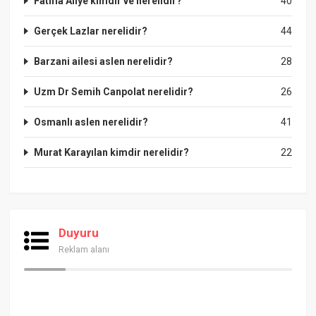
Fatma Aliye kimdir ve nerelidir?
40
Gerçek Lazlar nerelidir?
44
Barzani ailesi aslen nerelidir?
28
Uzm Dr Semih Canpolat nerelidir?
26
Osmanlı aslen nerelidir?
41
Murat Karayılan kimdir nerelidir?
22
Duyuru
Reklam alanı