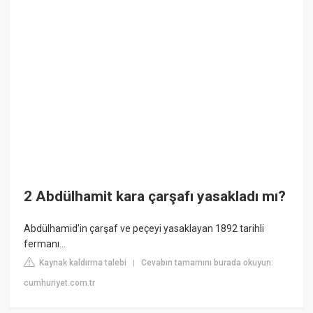
2 Abdülhamit kara çarşafı yasakladı mı?
Abdülhamid'in çarşaf ve peçeyi yasaklayan 1892 tarihli
fermanı...
Kaynak kaldırma talebi
Cevabın tamamını burada okuyun:
|
cumhuriyet.com.tr