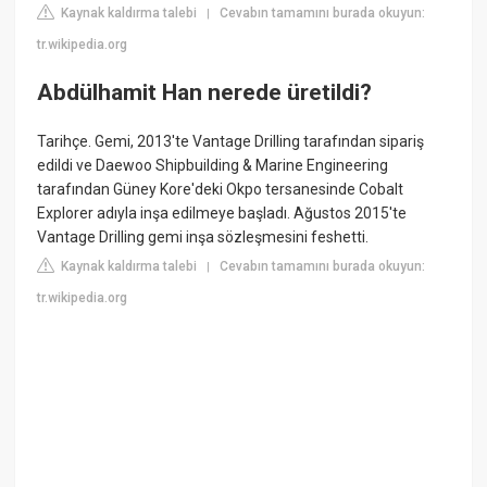
Kaynak kaldırma talebi
Cevabın tamamını burada okuyun:
|
tr.wikipedia.org
Abdülhamit Han nerede üretildi?
Tarihçe. Gemi, 2013'te Vantage Drilling tarafından sipariş
edildi ve Daewoo Shipbuilding & Marine Engineering
tarafından Güney Kore'deki Okpo tersanesinde Cobalt
Explorer adıyla inşa edilmeye başladı. Ağustos 2015'te
Vantage Drilling gemi inşa sözleşmesini feshetti.
Kaynak kaldırma talebi
Cevabın tamamını burada okuyun:
|
tr.wikipedia.org