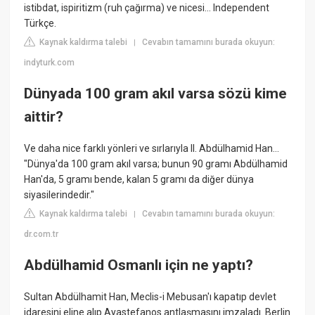
istibdat, ispiritizm (ruh çağırma) ve nicesi… Independent
Türkçe.
Kaynak kaldırma talebi
Cevabın tamamını burada okuyun:
|
indyturk.com
Dünyada 100 gram akıl varsa sözü kime
aittir?
Ve daha nice farklı yönleri ve sırlarıyla II. Abdülhamid Han...
"Dünya'da 100 gram akıl varsa; bunun 90 gramı Abdülhamid
Han'da, 5 gramı bende, kalan 5 gramı da diğer dünya
siyasilerindedir."
Kaynak kaldırma talebi
Cevabın tamamını burada okuyun:
|
dr.com.tr
Abdülhamid Osmanlı için ne yaptı?
Sultan Abdülhamit Han, Meclis-i Mebusan'ı kapatıp devlet
idaresini eline alıp Ayastefanos antlaşmasını imzaladı. Berlin