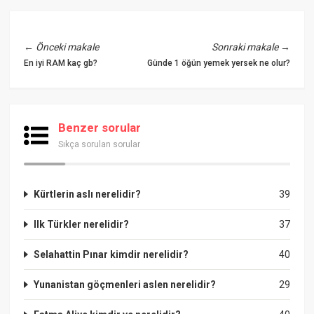
←
Önceki makale
Sonraki makale
→
En iyi RAM kaç gb?
Günde 1 öğün yemek yersek ne olur?
Benzer sorular
Sıkça sorulan sorular
Kürtlerin aslı nerelidir?
39
Ilk Türkler nerelidir?
37
Selahattin Pınar kimdir nerelidir?
40
Yunanistan göçmenleri aslen nerelidir?
29