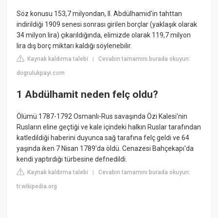
Söz konusu 153,7 milyondan, II. Abdülhamid'in tahttan
indirildiği 1909 senesi sonrası girilen borçlar (yaklaşık olarak
34 milyon lira) çıkarıldığında, elimizde olarak 119,7 milyon
lira dış borç miktarı kaldığı söylenebilir.
Kaynak kaldırma talebi
Cevabın tamamını burada okuyun:
|
dogrulukpayi.com
1 Abdülhamit neden felç oldu?
Ölümü 1787-1792 Osmanlı-Rus savaşında Özi Kalesi'nin
Rusların eline geçtiği ve kale içindeki halkın Ruslar tarafından
katledildiği haberini duyunca sağ tarafına felç geldi ve 64
yaşında iken 7 Nisan 1789'da öldü. Cenazesi Bahçekapı'da
kendi yaptırdığı türbesine defnedildi.
Kaynak kaldırma talebi
Cevabın tamamını burada okuyun:
|
tr.wikipedia.org