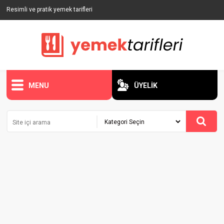
Resimli ve pratik yemek tarifleri
MENU
ÜYELİK