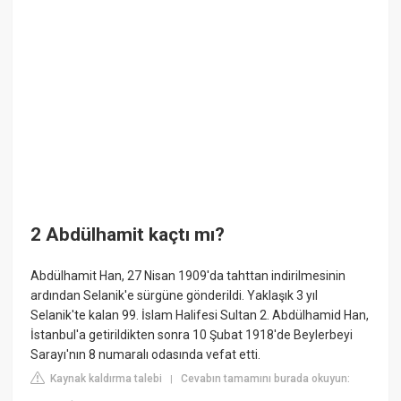
2 Abdülhamit kaçtı mı?
Abdülhamit Han, 27 Nisan 1909'da tahttan indirilmesinin
ardından Selanik'e sürgüne gönderildi. Yaklaşık 3 yıl
Selanik'te kalan 99. İslam Halifesi Sultan 2. Abdülhamid Han,
İstanbul'a getirildikten sonra 10 Şubat 1918'de Beylerbeyi
Sarayı'nın 8 numaralı odasında vefat etti.
Kaynak kaldırma talebi
Cevabın tamamını burada okuyun:
|