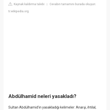
Kaynak kaldırma talebi
Cevabın tamamını burada okuyun:
|
tr.wikipedia.org
Abdülhamid neleri yasakladı?
Sultan Abdülhamid'in yasakladığı kelimeler: Anarşi, ihtilal,