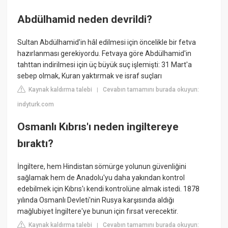
Abdülhamid neden devrildi?
Sultan Abdülhamid'in hâl edilmesi için öncelikle bir fetva
hazırlanması gerekiyordu. Fetvaya göre Abdülhamid'in
tahttan indirilmesi için üç büyük suç işlemişti: 31 Mart'a
sebep olmak, Kuran yaktırmak ve israf suçları
Kaynak kaldırma talebi
Cevabın tamamını burada okuyun:
|
indyturk.com
Osmanlı Kıbrıs'ı neden ingiltereye
bıraktı?
İngiltere, hem Hindistan sömürge yolunun güvenliğini
sağlamak hem de Anadolu'yu daha yakından kontrol
edebilmek için Kıbrıs'ı kendi kontrolüne almak istedi. 1878
yılında Osmanlı Devleti'nin Rusya karşısında aldığı
mağlubiyet İngiltere'ye bunun için fırsat verecektir.
Kaynak kaldırma talebi
Cevabın tamamını burada okuyun:
|