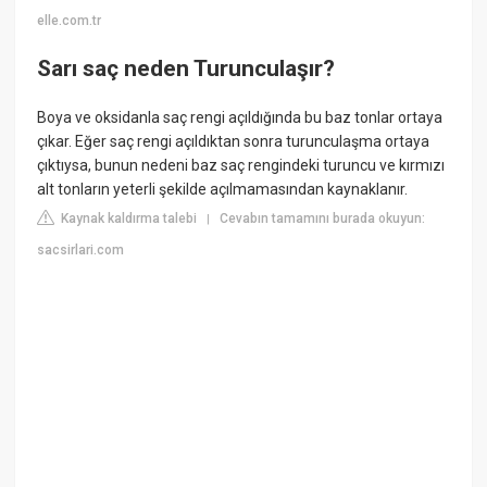
elle.com.tr
Sarı saç neden Turunculaşır?
Boya ve oksidanla saç rengi açıldığında bu baz tonlar ortaya
çıkar. Eğer saç rengi açıldıktan sonra turunculaşma ortaya
çıktıysa, bunun nedeni baz saç rengindeki turuncu ve kırmızı
alt tonların yeterli şekilde açılmamasından kaynaklanır.
Kaynak kaldırma talebi
Cevabın tamamını burada okuyun:
|
sacsirlari.com