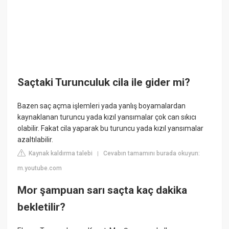
Saçtaki Turunculuk cila ile gider mi?
Bazen saç açma işlemleri yada yanlış boyamalardan
kaynaklanan turuncu yada kızıl yansımalar çok can sıkıcı
olabilir. Fakat cila yaparak bu turuncu yada kızıl yansımalar
azaltılabilir.
Kaynak kaldırma talebi
Cevabın tamamını burada okuyun:
|
m.youtube.com
Mor şampuan sarı saçta kaç dakika
bekletilir?