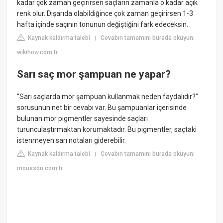
kadar çok zaman geçirirsen saçların zamanla o kadar açık
renk olur. Dışarıda olabildiğince çok zaman geçirirsen 1-3
hafta içinde saçının tonunun değiştiğini fark edeceksin.
Kaynak kaldırma talebi
Cevabın tamamını burada okuyun:
|
wikihow.com.tr
Sarı saç mor şampuan ne yapar?
“Sarı saçlarda mor şampuan kullanmak neden faydalıdır?”
sorusunun net bir cevabı var. Bu şampuanlar içerisinde
bulunan mor pigmentler sayesinde saçları
turunculaştırmaktan korumaktadır. Bu pigmentler, saçtaki
istenmeyen sarı notaları giderebilir.
Kaynak kaldırma talebi
Cevabın tamamını burada okuyun:
|
mousson.com.tr