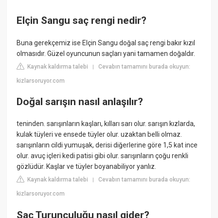
Elçin Sangu saç rengi nedir?
Buna gerekçemiz ise Elçin Sangu doğal saç rengi bakır kızıl
olmasıdır. Güzel oyuncunun saçları yani tamamen doğaldır.
Kaynak kaldırma talebi
Cevabın tamamını burada okuyun:
|
kizlarsoruyor.com
Doğal sarışın nasıl anlaşılır?
teninden. sarışınların kaşları, kılları sarı olur. sarışın kızlarda,
kulak tüyleri ve ensede tüyler olur. uzaktan belli olmaz.
sarışınların cildi yumuşak, derisi diğerlerine göre 1,5 kat ince
olur. avuç içleri kedi patisi gibi olur. sarışınların çoğu renkli
gözlüdür. Kaşlar ve tüyler boyanabiliyor yanlız.
Kaynak kaldırma talebi
Cevabın tamamını burada okuyun:
|
kizlarsoruyor.com
Saç Turunculuğu nasıl gider?