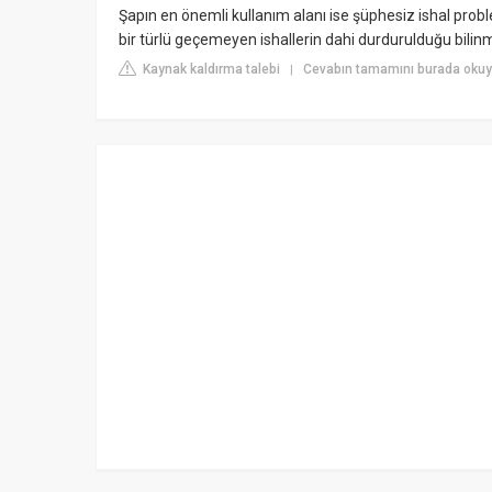
Şapın en önemli kullanım alanı ise şüphesiz ishal pro
bir türlü geçemeyen ishallerin dahi durdurulduğu bilin
Kaynak kaldırma talebi
Cevabın tamamını burada okuy
|