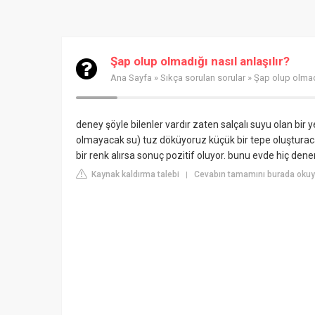
Şap olup olmadığı nasıl anlaşılır?
Ana Sayfa
»
Sıkça sorulan sorular
» Şap olup olmadı
deney şöyle bilenler vardır zaten salçalı suyu olan bir
olmayacak su) tuz döküyoruz küçük bir tepe oluşturaca
bir renk alırsa sonuç pozitif oluyor. bunu evde hiç dene
Kaynak kaldırma talebi
Cevabın tamamını burada oku
|