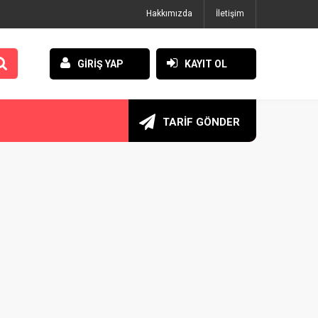
Hakkımızda
İletişim
GİRİŞ YAP
KAYIT OL
TARİF GÖNDER