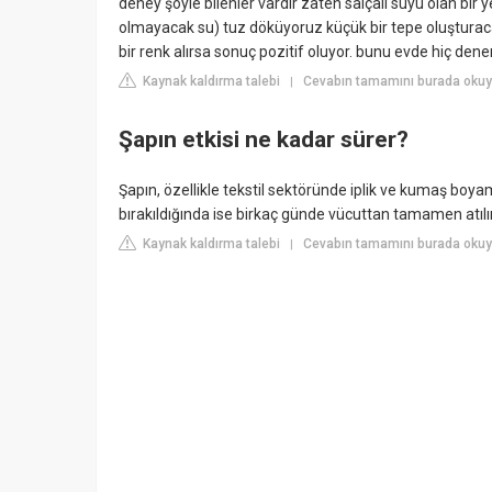
deney şöyle bilenler vardır zaten salçalı suyu olan bir
olmayacak su) tuz döküyoruz küçük bir tepe oluşturaca
bir renk alırsa sonuç pozitif oluyor. bunu evde hiç dene
Kaynak kaldırma talebi
Cevabın tamamını burada oku
|
Şapın etkisi ne kadar sürer?
Şapın, özellikle tekstil sektöründe iplik ve kumaş boyam
bırakıldığında ise birkaç günde vücuttan tamamen atılır
Kaynak kaldırma talebi
Cevabın tamamını burada okuyu
|