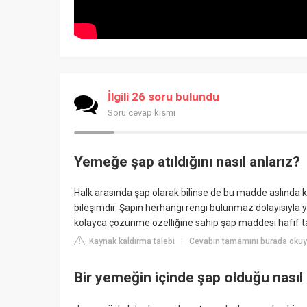
İlgili 26 soru bulundu
Soru cevap kısmı
Yemeğe şap atıldığını nasıl anlarız?
Halk arasında şap olarak bilinse de bu madde aslında
bileşimdir. Şapın herhangi rengi bulunmaz dolayısıyla
kolayca çözünme özelliğine sahip şap maddesi hafif tatl
Kaynak kaldırma talebi
Cevabın tamamını burada okuyu
|
Bir yemeğin içinde şap olduğu nasıl 