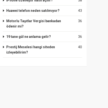
IPhone özelleştir nasıl açılır?
38
Huawei telefon neden satılmıyor?
43
Motorlu Taşıtlar Vergisi bankadan
36
ödenir mi?
19 tane gül ne anlama gelir?
36
Prestij Meselesi hangi siteden
40
izleyebilirim?