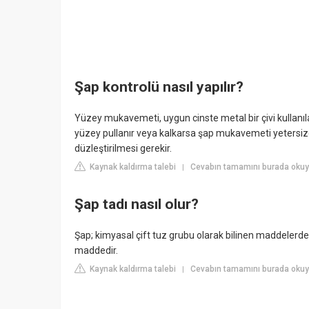
Şap kontrolü nasıl yapılır?
Yüzey mukavemeti, uygun cinste metal bir çivi kullanılar
yüzey pullanır veya kalkarsa şap mukavemeti yetersizdi
düzleştirilmesi gerekir.
Kaynak kaldırma talebi
Cevabın tamamını burada okuyu
|
Şap tadı nasıl olur?
Şap; kimyasal çift tuz grubu olarak bilinen maddelerden 
maddedir.
Kaynak kaldırma talebi
Cevabın tamamını burada oku
|