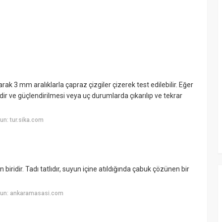
ak 3 mm aralıklarla çapraz çizgiler çizerek test edilebilir. Eğer
r ve güçlendirilmesi veya uç durumlarda çıkarılıp ve tekrar
n: tur.sika.com
biridir. Tadı tatlıdır, suyun içine atıldığında çabuk çözünen bir
yun: ankaramasasi.com