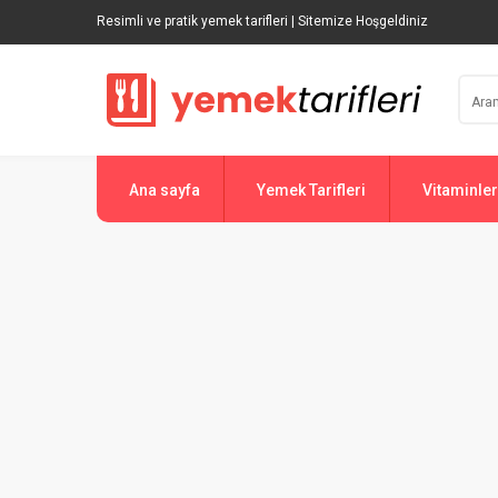
Resimli ve pratik yemek tarifleri | Sitemize Hoşgeldiniz
Ana sayfa
Yemek Tarifleri
Vitaminler