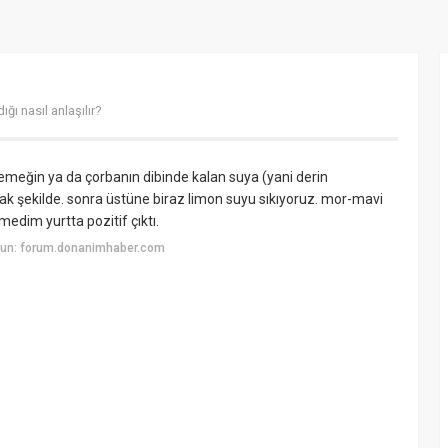
ğı nasıl anlaşılır?
 yemeğin ya da çorbanın dibinde kalan suya (yani derin
k şekilde. sonra üstüne biraz limon suyu sıkıyoruz. mor-mavi
medim yurtta pozitif çıktı.
yun: forum.donanimhaber.com