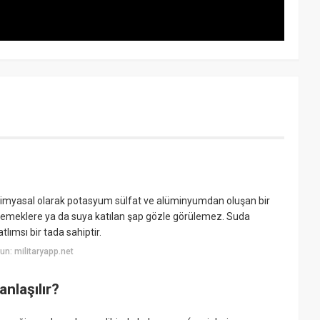
 kimyasal olarak potasyum sülfat ve alüminyumdan oluşan bir
 yemeklere ya da suya katılan şap gözle görülemez. Suda
ımsı bir tada sahiptir.
n: militaryapp.net
anlaşılır?