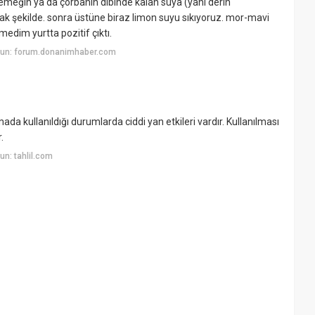
 yemeğin ya da çorbanın dibinde kalan suya (yani derin
k şekilde. sonra üstüne biraz limon suyu sıkıyoruz. mor-mavi
medim yurtta pozitif çıktı.
yun: forum.donanimhaber.com
ada kullanıldığı durumlarda ciddi yan etkileri vardır. Kullanılması
.
n: tahlil.com