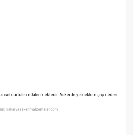
cinsel dürtüleri etkilenmektedir. Askerde yemeklere şap neden
.
yun: sakaryaaskerimalzemeler.com