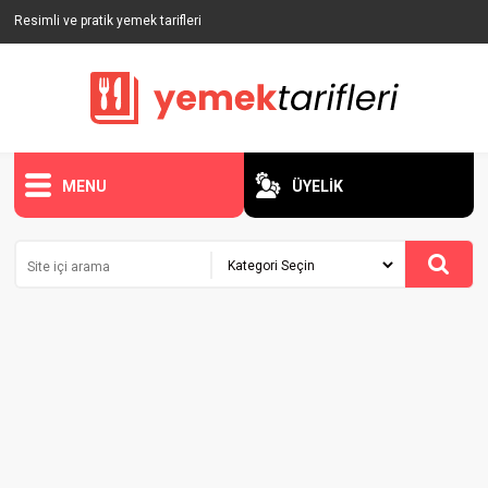
Resimli ve pratik yemek tarifleri
MENU
ÜYELİK