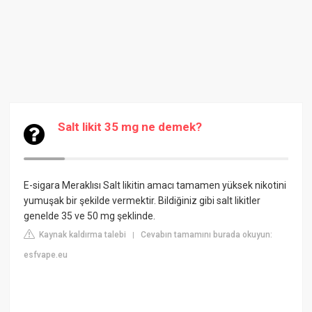
Salt likit 35 mg ne demek?
E-sigara Meraklısı
Salt likitin amacı tamamen yüksek nikotini
yumuşak bir şekilde vermektir. Bildiğiniz gibi salt likitler
genelde 35 ve 50 mg şeklinde.
Kaynak kaldırma talebi
Cevabın tamamını burada okuyun:
|
esfvape.eu