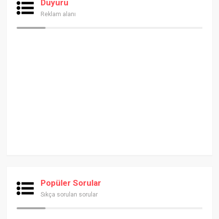
Duyuru
Reklam alanı
Popüler Sorular
Sıkça sorulan sorular