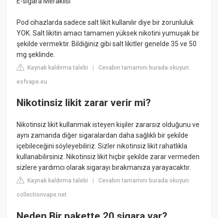
E-sigara Meraklısı
Pod cihazlarda sadece salt likit kullanılır diye bir zorunluluk
YOK. Salt likitin amacı tamamen yüksek nikotini yumuşak bir
şekilde vermektir. Bildiğiniz gibi salt likitler genelde 35 ve 50
mg şeklinde.
Kaynak kaldırma talebi
Cevabın tamamını burada okuyun:
|
esfvape.eu
Nikotinsiz likit zarar verir mi?
Nikotinsiz likit kullanmak isteyen kişiler zararsız olduğunu ve
aynı zamanda diğer sigaralardan daha sağlıklı bir şekilde
içebileceğini söyleyebiliriz. Sizler nikotinsiz likit rahatlıkla
kullanabilirsiniz. Nikotinsiz likit hiçbir şekilde zarar vermeden
sizlere yardımcı olarak sigarayı bırakmanıza yarayacaktır.
Kaynak kaldırma talebi
Cevabın tamamını burada okuyun:
|
collectionvape.net
Neden Bir pakette 20 sigara var?