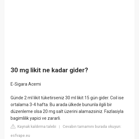
30 mg likit ne kadar gider?
E-Sigara Acemi
Günde 2 ml likit tüketirseniz 30 ml likit 15 gün gider. Coil ise
ortalama 3-4 hafta. Bu arada ülkede bununla ilgili bir
düzenleme olsa 20 mg salt üzerini alamazsiniz. Fazlasiyla
bagimlilik yapici ve zararli.
Kaynak kaldırma talebi
Cevabın tamamını burada okuyun:
|
esfvape.eu