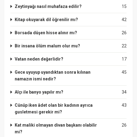
Zeytinyağı nasıl muhafaza edilir?
15
Kitap okuyarak dil öğrenilir mı?
42
Borsada düşen hisse alınır mı?
26
Bir insana ölüm malum olur mu?
22
Vatan neden değerlidir?
17
Gece uyuyup uyandıktan sonra kılınan
45
namazın ismi nedir?
Alçı ile banyo yapılır mı?
34
Cünüp iken âdet olan bir kadının ayrıca
43
gusletmesi gerekir mi?
Kat maliki olmayan divan başkanı olabilir
26
mi?