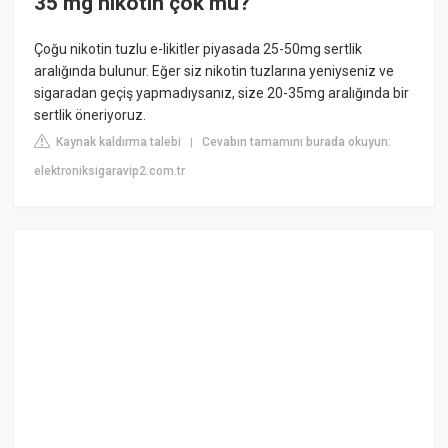
35 mg nikotin çok mu?
Çoğu nikotin tuzlu e-likitler piyasada 25-50mg sertlik
aralığında bulunur. Eğer siz nikotin tuzlarına yeniyseniz ve
sigaradan geçiş yapmadıysanız, size 20-35mg aralığında bir
sertlik öneriyoruz.
Kaynak kaldırma talebi
Cevabın tamamını burada okuyun:
|
elektroniksigaravip2.com.tr