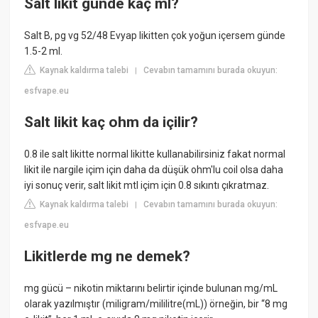
Salt likit günde kaç ml?
Salt B, pg vg 52/48 Evyap likitten çok yoğun içersem günde
1.5-2 ml.
Kaynak kaldırma talebi
Cevabın tamamını burada okuyun:
|
esfvape.eu
Salt likit kaç ohm da içilir?
0.8 ile salt likitte normal likitte kullanabilirsiniz fakat normal
likit ile nargile içim için daha da düşük ohm'lu coil olsa daha
iyi sonuç verir, salt likit mtl içim için 0.8 sıkıntı çıkratmaz.
Kaynak kaldırma talebi
Cevabın tamamını burada okuyun:
|
esfvape.eu
Likitlerde mg ne demek?
mg gücü – nikotin miktarını belirtir içinde bulunan mg/mL
olarak yazılmıştır (miligram/mililitre(mL)) örneğin, bir “8 mg