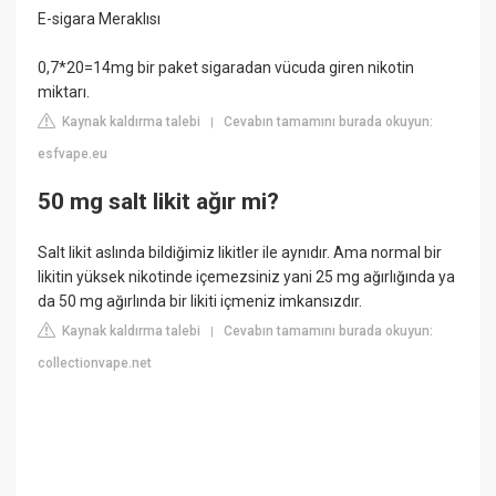
E-sigara Meraklısı
0,7*20=14mg bir paket sigaradan vücuda giren nikotin
miktarı.
Kaynak kaldırma talebi
Cevabın tamamını burada okuyun:
|
esfvape.eu
50 mg salt likit ağır mi?
Salt likit aslında bildiğimiz likitler ile aynıdır. Ama normal bir
likitin yüksek nikotinde içemezsiniz yani 25 mg ağırlığında ya
da 50 mg ağırlında bir likiti içmeniz imkansızdır.
Kaynak kaldırma talebi
Cevabın tamamını burada okuyun:
|
collectionvape.net