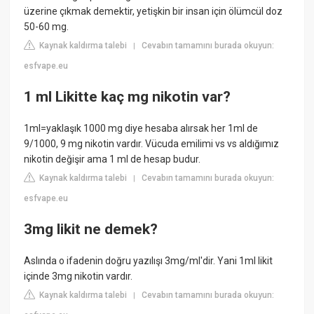
üzerine çıkmak demektir, yetişkin bir insan için ölümcül doz
50-60 mg.
Kaynak kaldırma talebi
Cevabın tamamını burada okuyun:
|
esfvape.eu
1 ml Likitte kaç mg nikotin var?
1ml=yaklaşık 1000 mg diye hesaba alırsak her 1ml de
9/1000, 9 mg nikotin vardır. Vücuda emilimi vs vs aldığımız
nikotin değişir ama 1 ml de hesap budur.
Kaynak kaldırma talebi
Cevabın tamamını burada okuyun:
|
esfvape.eu
3mg likit ne demek?
Aslında o ifadenin doğru yazılışı 3mg/ml'dir. Yani 1ml likit
içinde 3mg nikotin vardır.
Kaynak kaldırma talebi
Cevabın tamamını burada okuyun:
|