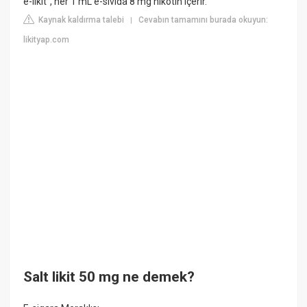
e-likit”, her 1 mL e-sıvıda 8 mg nikotin içerir.
Kaynak kaldırma talebi
Cevabın tamamını burada okuyun:
|
likityap.com
Salt likit 50 mg ne demek?