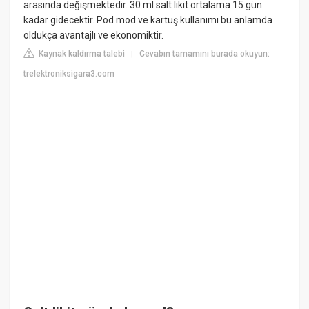
arasında değişmektedir. 30 ml salt likit ortalama 15 gün
kadar gidecektir. Pod mod ve kartuş kullanımı bu anlamda
oldukça avantajlı ve ekonomiktir.
Kaynak kaldırma talebi
Cevabın tamamını burada okuyun:
|
trelektroniksigara3.com