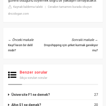
güvenli olduğunu söylemek doğru bir yaklaşım olmayacaktır.
Kaynak kaldırma talebi
Cevabın tamamını burada okuyun:
|
drozdogan.com
←
Önceki makale
Sonraki makale
→
Keşif kesin bir delil
Dropshipping için şirket kurmak gerekiyor
midir?
mu?
Benzer sorular
Sıkça sorulan sorular
Üniversite F1 ne demek?
27
Altın S1 ne demek?
20