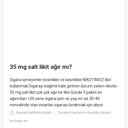
35 mg salt likit ağır mı?
Sigara içmeyenler kesinlikle ve kesinlikle NİKOTİNSİZ likit
kullanmalı.Sigarayı bağımlı hale getiren durum zaten nikotin.
35 mg salt likit çok çok ağır bir likit.Günde 3 paket en
ağırından +20 sene sigara içen ve yaşı en az 30-40
minvalinde olan insanlar sigarayı bırakmak için alıyor.
Kaynak kaldırma talebi
Cevabın tamamını burada okuyun:
|
esfvape.eu