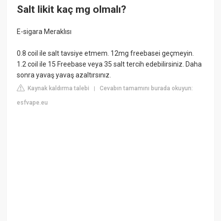
Salt likit kaç mg olmalı?
E-sigara Meraklısı
0.8 coil ile salt tavsiye etmem. 12mg freebasei geçmeyin.
1.2 coil ile 15 Freebase veya 35 salt tercih edebilirsiniz. Daha
sonra yavaş yavaş azaltırsınız.
Kaynak kaldırma talebi
Cevabın tamamını burada okuyun:
|
esfvape.eu