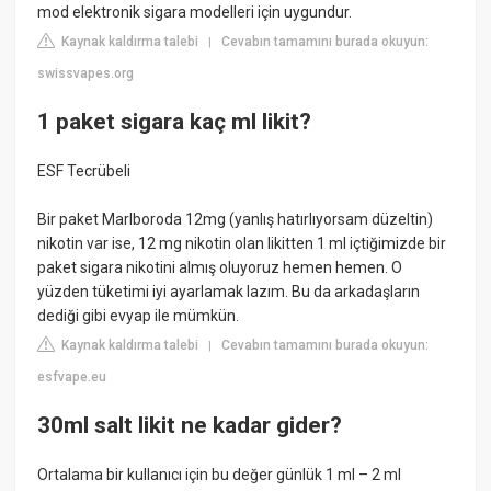
mod elektronik sigara modelleri için uygundur.
Kaynak kaldırma talebi
Cevabın tamamını burada okuyun:
|
swissvapes.org
1 paket sigara kaç ml likit?
ESF Tecrübeli
Bir paket Marlboroda 12mg (yanlış hatırlıyorsam düzeltin)
nikotin var ise, 12 mg nikotin olan likitten 1 ml içtiğimizde bir
paket sigara nikotini almış oluyoruz hemen hemen. O
yüzden tüketimi iyi ayarlamak lazım. Bu da arkadaşların
dediği gibi evyap ile mümkün.
Kaynak kaldırma talebi
Cevabın tamamını burada okuyun:
|
esfvape.eu
30ml salt likit ne kadar gider?
Ortalama bir kullanıcı için bu değer günlük 1 ml – 2 ml