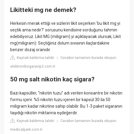
Likitteki mg ne demek?
Herkesin merak ettiği ve sizlerin likit seçerken 'bu likit mg yi
seçtik ama nedir?' sorusunu kendisine sorduğunu tahmin
edebiliyoruz. Likit MG (miligram) yi açıklayacak olursak, Likit
mg(miligram): Seçtiğiniz dolum sıvısının ilaçlardakine
benzer dozaj oranıdır.
Kaynak kaldırma talebi
Cevabın tamamını burada okuyun:
|
elektroniksigaravip2.com.tr
50 mg salt nikotin kaç sigara?
Bazı kapsüller, “nikotin tuzu” adı verilen konsantre bir nikotin
formu içerir. %5 nikotin tuzu içeren bir kapsül 30 ila 50
miligram kadar nikotine sahip olabilir. Bu 1-3 paket sigaranın
taşıdığı nikotin miktarına eşdeğerdir.
Kaynak kaldırma talebi
Cevabın tamamını burada okuyun:
|
medicalpark.com.tr