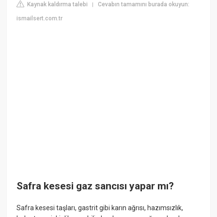
Kaynak kaldırma talebi
Cevabın tamamını burada okuyun:
|
ismailsert.com.tr
Safra kesesi gaz sancısı yapar mı?
Safra kesesi taşları, gastrit gibi karın ağrısı, hazımsızlık,