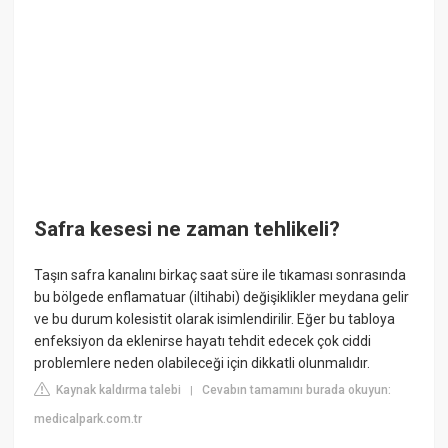
Safra kesesi ne zaman tehlikeli?
Taşın safra kanalını birkaç saat süre ile tıkaması sonrasında
bu bölgede enflamatuar (iltihabi) değişiklikler meydana gelir
ve bu durum kolesistit olarak isimlendirilir. Eğer bu tabloya
enfeksiyon da eklenirse hayatı tehdit edecek çok ciddi
problemlere neden olabileceği için dikkatli olunmalıdır.
Kaynak kaldırma talebi
Cevabın tamamını burada okuyun:
|
medicalpark.com.tr