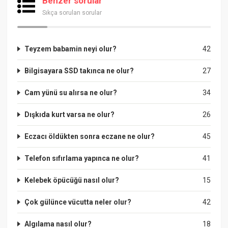
Benzer sorular
Sıkça sorulan sorular
Teyzem babamin neyi olur?
42
Bilgisayara SSD takınca ne olur?
27
Cam yünü su alırsa ne olur?
34
Dışkıda kurt varsa ne olur?
26
Eczacı öldükten sonra eczane ne olur?
45
Telefon sıfırlama yapınca ne olur?
41
Kelebek öpücüğü nasıl olur?
15
Çok gülünce vücutta neler olur?
42
Algılama nasıl olur?
18