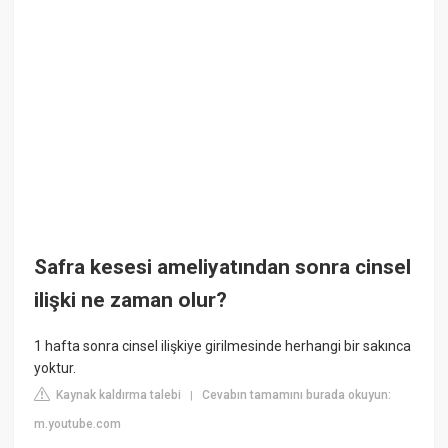
Safra kesesi ameliyatından sonra cinsel
ilişki ne zaman olur?
1 hafta sonra cinsel ilişkiye girilmesinde herhangi bir sakınca
yoktur.
Kaynak kaldırma talebi
Cevabın tamamını burada okuyun:
|
m.youtube.com