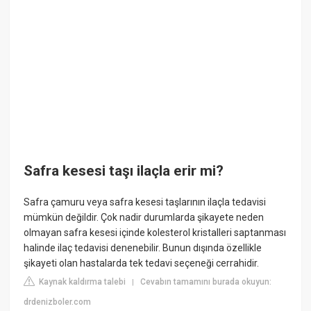
Safra kesesi taşı ilaçla erir mi?
Safra çamuru veya safra kesesi taşlarının ilaçla tedavisi
mümkün değildir. Çok nadir durumlarda şikayete neden
olmayan safra kesesi içinde kolesterol kristalleri saptanması
halinde ilaç tedavisi denenebilir. Bunun dışında özellikle
şikayeti olan hastalarda tek tedavi seçeneği cerrahidir.
Kaynak kaldırma talebi
Cevabın tamamını burada okuyun:
|
drdenizboler.com