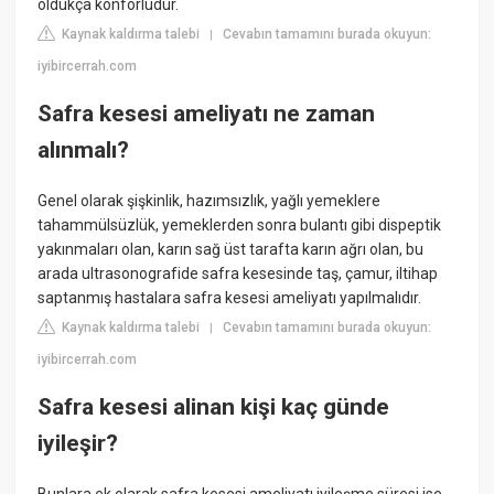
oldukça konforludur.
Kaynak kaldırma talebi
Cevabın tamamını burada okuyun:
|
iyibircerrah.com
Safra kesesi ameliyatı ne zaman
alınmalı?
Genel olarak şişkinlik, hazımsızlık, yağlı yemeklere
tahammülsüzlük, yemeklerden sonra bulantı gibi dispeptik
yakınmaları olan, karın sağ üst tarafta karın ağrı olan, bu
arada ultrasonografide safra kesesinde taş, çamur, iltihap
saptanmış hastalara safra kesesi ameliyatı yapılmalıdır.
Kaynak kaldırma talebi
Cevabın tamamını burada okuyun:
|
iyibircerrah.com
Safra kesesi alinan kişi kaç günde
iyileşir?
Bunlara ek olarak safra kesesi ameliyatı iyileşme süresi ise