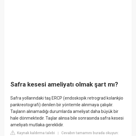
Safra kesesi ameliyatı olmak şart mı?
Safra yollarındaki taş ERCP (endoskopik retrograd kolankjio
pankreotografi) denilen bir yöntemle alınmaya çalışılır.
Taşların alınamadığı durumlarda ameliyat daha büyük bir
hale dönmektedir. Taşlar alınsa bile sonrasında safra kesesi
ameliyatı mutlaka gereklidir.
Kaynak kaldırma talebi
Cevabın tamamını burada okuyun:
|