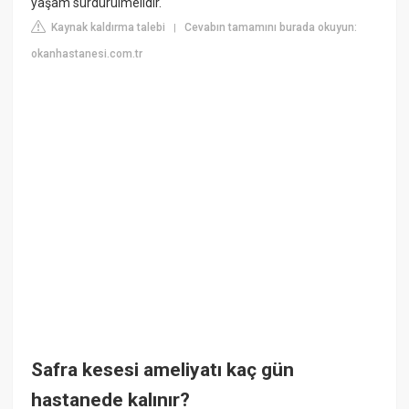
yaşam sürdürülmelidir.
Kaynak kaldırma talebi
Cevabın tamamını burada okuyun:
|
okanhastanesi.com.tr
Safra kesesi ameliyatı kaç gün
hastanede kalınır?