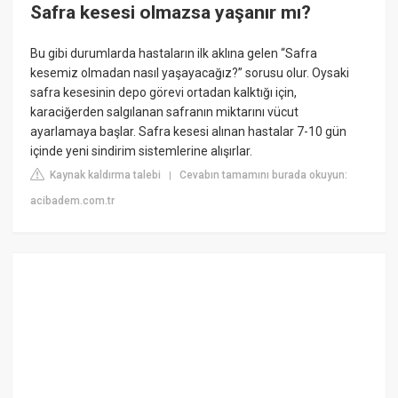
Safra kesesi olmazsa yaşanır mı?
Bu gibi durumlarda hastaların ilk aklına gelen “Safra
kesemiz olmadan nasıl yaşayacağız?” sorusu olur. Oysaki
safra kesesinin depo görevi ortadan kalktığı için,
karaciğerden salgılanan safranın miktarını vücut
ayarlamaya başlar. Safra kesesi alınan hastalar 7-10 gün
içinde yeni sindirim sistemlerine alışırlar.
Kaynak kaldırma talebi
Cevabın tamamını burada okuyun:
|
acibadem.com.tr