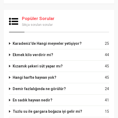
Popüler Sorular
Sıkça sorulan sorular
Karadeniz'de Hangi meyveler yetişiyor?
25
Ekmek kilo verdirir mi?
44
Kızamık şekeri süt yapar mı?
45
Hangi harfte hayvan yok?
45
Demir fazlalığında ne görülür?
24
En sadık hayvan nedir?
41
Tuzlu su ile gargara boğaza iyi gelir mi?
15