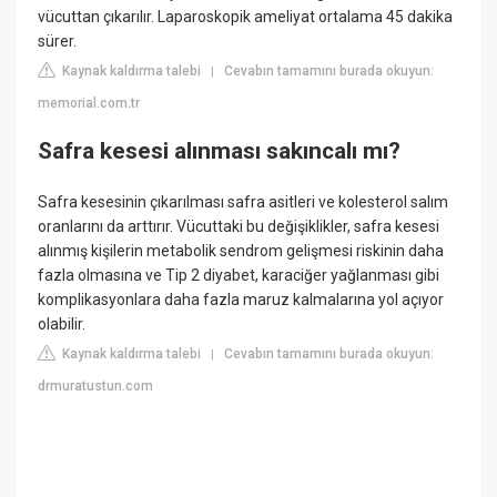
vücuttan çıkarılır. Laparoskopik ameliyat ortalama 45 dakika
sürer.
Kaynak kaldırma talebi
Cevabın tamamını burada okuyun:
|
memorial.com.tr
Safra kesesi alınması sakıncalı mı?
Safra kesesinin çıkarılması safra asitleri ve kolesterol salım
oranlarını da arttırır. Vücuttaki bu değişiklikler, safra kesesi
alınmış kişilerin metabolik sendrom gelişmesi riskinin daha
fazla olmasına ve Tip 2 diyabet, karaciğer yağlanması gibi
komplikasyonlara daha fazla maruz kalmalarına yol açıyor
olabilir.
Kaynak kaldırma talebi
Cevabın tamamını burada okuyun:
|
drmuratustun.com