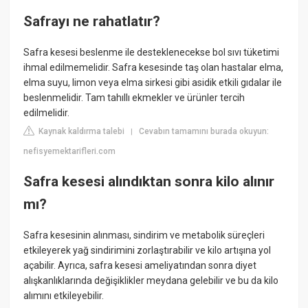
Safrayı ne rahatlatır?
Safra kesesi beslenme ile desteklenecekse bol sıvı tüketimi
ihmal edilmemelidir. Safra kesesinde taş olan hastalar elma,
elma suyu, limon veya elma sirkesi gibi asidik etkili gıdalar ile
beslenmelidir. Tam tahıllı ekmekler ve ürünler tercih
edilmelidir.
Kaynak kaldırma talebi
Cevabın tamamını burada okuyun:
|
nefisyemektarifleri.com
Safra kesesi alındıktan sonra kilo alınır
mı?
Safra kesesinin alınması, sindirim ve metabolik süreçleri
etkileyerek yağ sindirimini zorlaştırabilir ve kilo artışına yol
açabilir. Ayrıca, safra kesesi ameliyatından sonra diyet
alışkanlıklarında değişiklikler meydana gelebilir ve bu da kilo
alımını etkileyebilir.