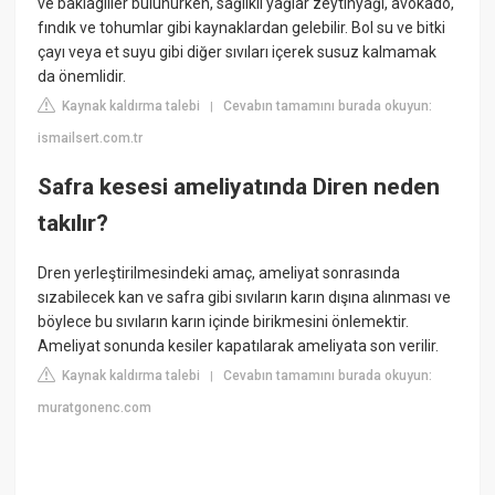
ve baklagiller bulunurken, sağlıklı yağlar zeytinyağı, avokado,
fındık ve tohumlar gibi kaynaklardan gelebilir. Bol su ve bitki
çayı veya et suyu gibi diğer sıvıları içerek susuz kalmamak
da önemlidir.
Kaynak kaldırma talebi
Cevabın tamamını burada okuyun:
|
ismailsert.com.tr
Safra kesesi ameliyatında Diren neden
takılır?
Dren yerleştirilmesindeki amaç, ameliyat sonrasında
sızabilecek kan ve safra gibi sıvıların karın dışına alınması ve
böylece bu sıvıların karın içinde birikmesini önlemektir.
Ameliyat sonunda kesiler kapatılarak ameliyata son verilir.
Kaynak kaldırma talebi
Cevabın tamamını burada okuyun:
|
muratgonenc.com