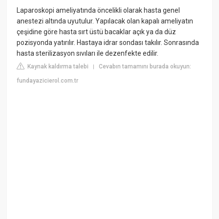
Laparoskopi ameliyatında öncelikli olarak hasta genel
anestezi altında uyutulur. Yapılacak olan kapalı ameliyatın
çeşidine göre hasta sırt üstü bacaklar açık ya da düz
pozisyonda yatırılır. Hastaya idrar sondası takılır. Sonrasında
hasta sterilizasyon sıvıları ile dezenfekte edilir.
Kaynak kaldırma talebi
Cevabın tamamını burada okuyun:
|
fundayazicierol.com.tr