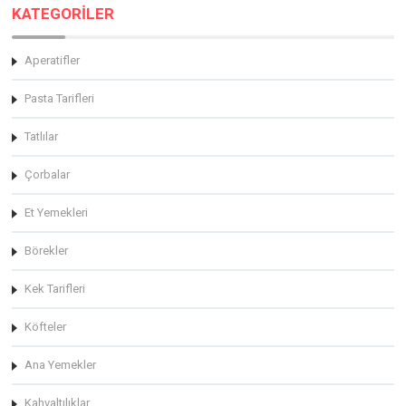
KATEGORİLER
Aperatifler
Pasta Tarifleri
Tatlılar
Çorbalar
Et Yemekleri
Börekler
Kek Tarifleri
Köfteler
Ana Yemekler
Kahvaltılıklar