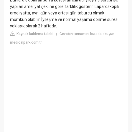
yapılan ameliyat şekline göre farklılık gösterir. Laparoskopik
ameliyatta, aynı gün veya ertesi gün taburcu olmak
mümkün olabilir. İyileşme ve normal yaşama dönme süresi
yaklaşık olarak 2 haftadır.
Kaynak kaldırma talebi
Cevabın tamamını burada okuyun:
|
medicalpark.com.tr