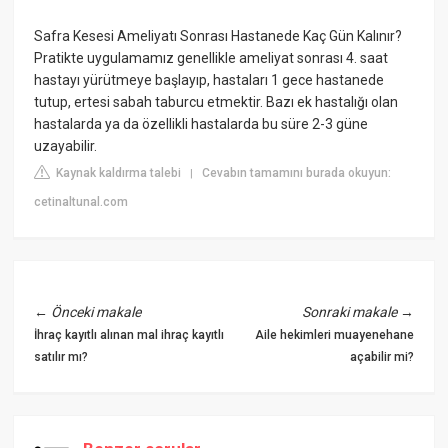
Safra Kesesi Ameliyatı Sonrası Hastanede Kaç Gün Kalınır?
Pratikte uygulamamız genellikle ameliyat sonrası 4. saat
hastayı yürütmeye başlayıp, hastaları 1 gece hastanede
tutup, ertesi sabah taburcu etmektir. Bazı ek hastalığı olan
hastalarda ya da özellikli hastalarda bu süre 2-3 güne
uzayabilir.
Kaynak kaldırma talebi
Cevabın tamamını burada okuyun:
|
cetinaltunal.com
←
Önceki makale
Sonraki makale
→
İhraç kayıtlı alınan mal ihraç kayıtlı
Aile hekimleri muayenehane
satılır mı?
açabilir mi?