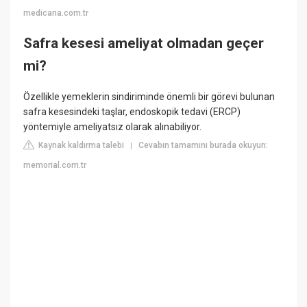
medicana.com.tr
Safra kesesi ameliyat olmadan geçer
mi?
Özellikle yemeklerin sindiriminde önemli bir görevi bulunan
safra kesesindeki taşlar, endoskopik tedavi (ERCP)
yöntemiyle ameliyatsız olarak alınabiliyor.
Kaynak kaldırma talebi
Cevabın tamamını burada okuyun:
|
memorial.com.tr