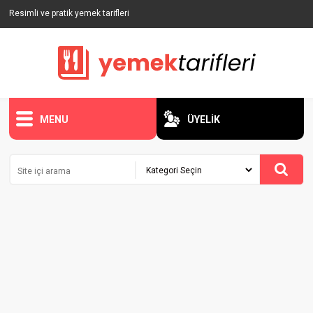
Resimli ve pratik yemek tarifleri
MENU
ÜYELİK