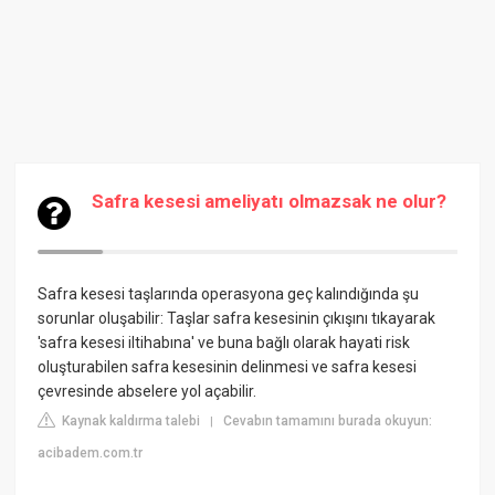
Safra kesesi ameliyatı olmazsak ne olur?
Safra kesesi taşlarında operasyona geç kalındığında şu
sorunlar oluşabilir: Taşlar safra kesesinin çıkışını tıkayarak
'safra kesesi iltihabına' ve buna bağlı olarak hayati risk
oluşturabilen safra kesesinin delinmesi ve safra kesesi
çevresinde abselere yol açabilir.
Kaynak kaldırma talebi
Cevabın tamamını burada okuyun:
|
acibadem.com.tr