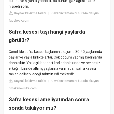
bulantı ve şişkinlik yapabilir; bu durum gaz ağrısı olarak
hissedilebilir.
Kaynak kaldırma talebi
Cevabın tamamını burada okuyun:
|
facebook.com
Safra kesesi taşı hangi yaşlarda
görülür?
Genellikle safra kesesi taşlarının oluşumu 30-40 yaşlarında
başlar ve yaşla birlikte artar. Çok doğum yapmış kadınlarda
daha sıktır. Yaklaşık her dört kadından birinde ve her sekiz
erkeğin birinde altmış yaşlarına varmadan safra kesesi
taşları gelişebileceği tahmin edilmektedir.
Kaynak kaldırma talebi
Cevabın tamamını burada okuyun:
|
drhakanevruke.com
Safra kesesi ameliyatından sonra
sonda takılıyor mu?