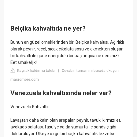
Belçika kahvaltıda ne yer?
Bunun en güzel örneklerinden biri Belçika kahvaltısı. Ağırlıklı
olarak peynir, reçel, sıcak çikolata sosu ve ekmekten oluşan
bir kahvaltı ile güne enerji dolu bir başlangıca ne dersiniz?
Eet smakelijk!
Kaynak kaldırma talebi
Cevabın tamamını burada okuyun:
|
macromore.com
Venezuela kahvaltısında neler var?
Venezuela Kahvaltısı
Lavaştan daha kalın olan arepalar, peynir, tavuk, kırmızı et,
avokado salatası, fasulye ya da yumurta ile sandviç gibi
dolduruluyor. Ülkeye özgü bir başka kahvaltılık lezzetse