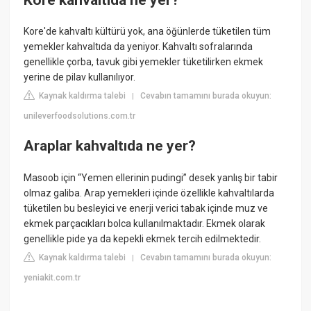
Kore'de kahvaltı kültürü yok, ana öğünlerde tüketilen tüm
yemekler kahvaltıda da yeniyor. Kahvaltı sofralarında
genellikle çorba, tavuk gibi yemekler tüketilirken ekmek
yerine de pilav kullanılıyor.
Kaynak kaldırma talebi
Cevabın tamamını burada okuyun:
|
unileverfoodsolutions.com.tr
Araplar kahvaltıda ne yer?
Masoob için “Yemen ellerinin pudingi” desek yanlış bir tabir
olmaz galiba. Arap yemekleri içinde özellikle kahvaltılarda
tüketilen bu besleyici ve enerji verici tabak içinde muz ve
ekmek parçacıkları bolca kullanılmaktadır. Ekmek olarak
genellikle pide ya da kepekli ekmek tercih edilmektedir.
Kaynak kaldırma talebi
Cevabın tamamını burada okuyun:
|
yeniakit.com.tr