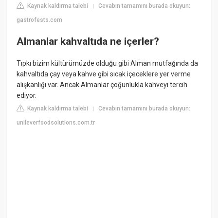
Kaynak kaldırma talebi
Cevabın tamamını burada okuyun:
|
gastrofests.com
Almanlar kahvaltıda ne içerler?
Tıpkı bizim kültürümüzde olduğu gibi Alman mutfağında da
kahvaltıda çay veya kahve gibi sıcak içeceklere yer verme
alışkanlığı var. Ancak Almanlar çoğunlukla kahveyi tercih
ediyor.
Kaynak kaldırma talebi
Cevabın tamamını burada okuyun:
|
unileverfoodsolutions.com.tr