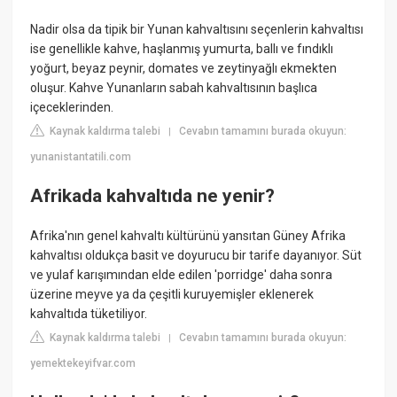
Nadir olsa da tipik bir Yunan kahvaltısını seçenlerin kahvaltısı
ise genellikle kahve, haşlanmış yumurta, ballı ve fındıklı
yoğurt, beyaz peynir, domates ve zeytinyağlı ekmekten
oluşur. Kahve Yunanların sabah kahvaltısının başlıca
içeceklerinden.
Kaynak kaldırma talebi
Cevabın tamamını burada okuyun:
|
yunanistantatili.com
Afrikada kahvaltıda ne yenir?
Afrika'nın genel kahvaltı kültürünü yansıtan Güney Afrika
kahvaltısı oldukça basit ve doyurucu bir tarife dayanıyor. Süt
ve yulaf karışımından elde edilen 'porridge' daha sonra
üzerine meyve ya da çeşitli kuruyemişler eklenerek
kahvaltıda tüketiliyor.
Kaynak kaldırma talebi
Cevabın tamamını burada okuyun:
|
yemektekeyifvar.com