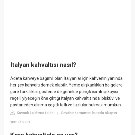
Italyan kahvaltısı nasıl?
Adeta kahveye bağımlı olan İtalyanlar için kahvenin yanında
her şey kahvaltı demek olabilir. Yeme alışkanlıkları bölgelere
göre farklılıklar gösterse de genelde ponçik isimli içi kayısı
reçelli yiyeceğin öne çıktığı İtalyan kahvaltısında, bisküvi ve
pastaneden alınma çeşitli tatlı ve tuzlular bulmak mümkün.
Kaynak kaldırma talebi
Cevabın tamamını burada okuyun:
|
yemek.com
Kore kahvaltıda ne yer?