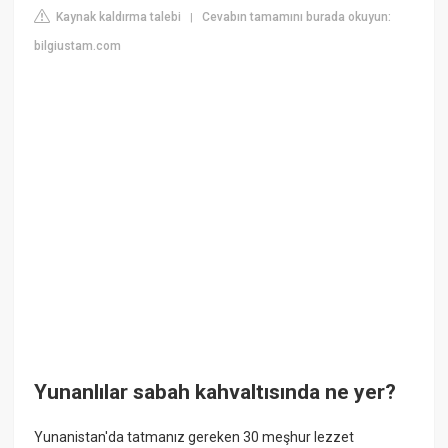
Kaynak kaldırma talebi
Cevabın tamamını burada okuyun:
|
bilgiustam.com
Yunanlılar sabah kahvaltısında ne yer?
Yunanistan'da tatmanız gereken 30 meşhur lezzet