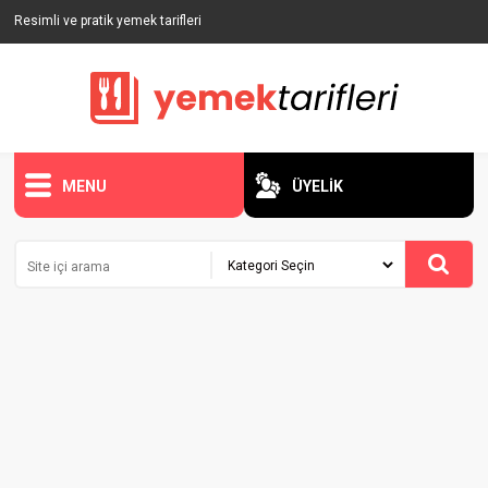
Resimli ve pratik yemek tarifleri
MENU
ÜYELİK