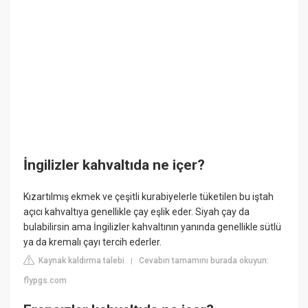
İngilizler kahvaltıda ne içer?
Kızartılmış ekmek ve çeşitli kurabiyelerle tüketilen bu iştah
açıcı kahvaltıya genellikle çay eşlik eder. Siyah çay da
bulabilirsin ama İngilizler kahvaltının yanında genellikle sütlü
ya da kremalı çayı tercih ederler.
Kaynak kaldırma talebi
Cevabın tamamını burada okuyun:
|
flypgs.com