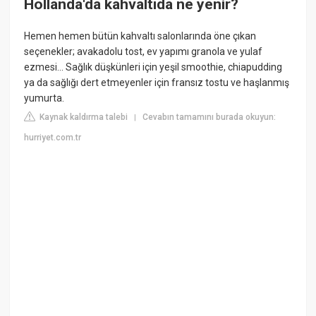
Hollanda'da kahvaltıda ne yenir?
Hemen hemen bütün kahvaltı salonlarında öne çıkan
seçenekler; avakadolu tost, ev yapımı granola ve yulaf
ezmesi... Sağlık düşkünleri için yeşil smoothie, chiapudding
ya da sağlığı dert etmeyenler için fransız tostu ve haşlanmış
yumurta.
Kaynak kaldırma talebi
Cevabın tamamını burada okuyun:
|
hurriyet.com.tr