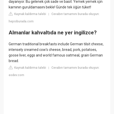
dayanıyor. Bu gelenek çok sade ve basit: Yemek yemek için
karnının guruldamasını bekle! Günde tek öğün tüket!
Kaynak kaldırma talebi
Cevabın tamamını burada okuyun:
|
hepsiburada.com
Almanlar kahvaltıda ne yer ingilizce?
German traditional breakfasts include German tilsit cheese,
intensely creamed cow's cheese, bread, pork, potatoes,
goose liver, eggs and world famous oatmeal, grain German
bread.
Kaynak kaldırma talebi
Cevabın tamamını burada okuyun:
|
eodev.com