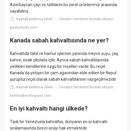
Azerbaycan çayı ve tatlılarını bu yerel ürünlerimiz arasında
sayabiliriz.
Kaynak kaldırma talebi
Cevabın tamamını burada okuyun:
|
gastrofests.com
Kanada sabah kahvaltısında ne yer?
Kahvaltıda tahıl ve hamur işlerinin yanında meyve suyu, çay,
kahve, sıcak çikolata içilir. Ayrıca sabah kahvaltılarında
yedikleri kendilerine özgü bir reçelleri vardır. Bu reçel
Kanada'da yetişen bir çam ağacından elde edilen bir Nepul
şuruptur,reçel olarak sabah kahvaltılarının vazgeçilmezidir.
Kaynak kaldırma talebi
Cevabın tamamını burada okuyun:
|
berfendber.blogspot.com
En iyi kahvaltı hangi ülkede?
Tipik bir Venezuela kahvaltısı, dünyanın en iyi kahvaltı
sıralamasında birinci sırayı hak etmektedir.