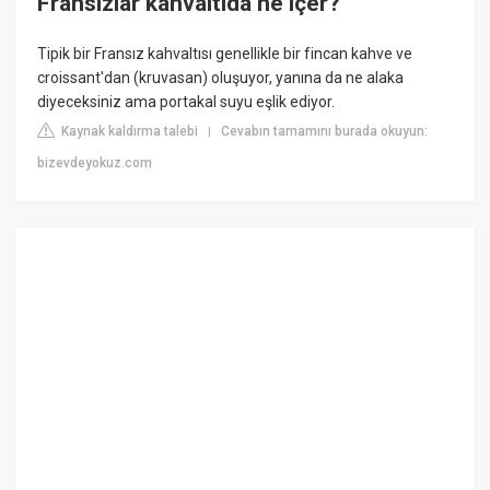
Fransızlar kahvaltıda ne içer?
Tipik bir Fransız kahvaltısı genellikle bir fincan kahve ve
croissant'dan (kruvasan) oluşuyor, yanına da ne alaka
diyeceksiniz ama portakal suyu eşlik ediyor.
Kaynak kaldırma talebi
Cevabın tamamını burada okuyun:
|
bizevdeyokuz.com