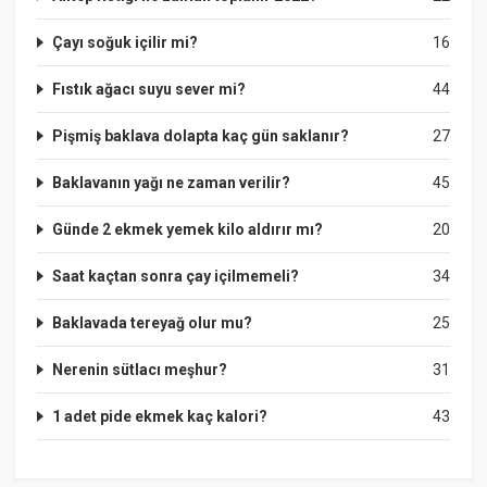
Çayı soğuk içilir mi?
16
Fıstık ağacı suyu sever mi?
44
Pişmiş baklava dolapta kaç gün saklanır?
27
Baklavanın yağı ne zaman verilir?
45
Günde 2 ekmek yemek kilo aldırır mı?
20
Saat kaçtan sonra çay içilmemeli?
34
Baklavada tereyağ olur mu?
25
Nerenin sütlacı meşhur?
31
1 adet pide ekmek kaç kalori?
43