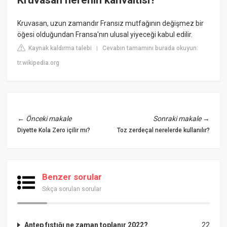
Kruvasan nerenin kahvaltısı?
Kruvasan, uzun zamandır Fransız mutfağının değişmez bir
öğesi olduğundan Fransa'nın ulusal yiyeceği kabul edilir.
Kaynak kaldırma talebi
Cevabın tamamını burada okuyun:
|
tr.wikipedia.org
←
Önceki makale
Sonraki makale
→
Diyette Kola Zero içilir mı?
Toz zerdeçal nerelerde kullanılır?
Benzer sorular
Sıkça sorulan sorular
Antep fıstığı ne zaman toplanır 2022?
22