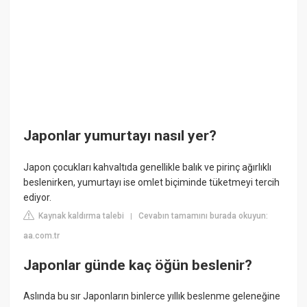
Japonlar yumurtayı nasıl yer?
Japon çocukları kahvaltıda genellikle balık ve pirinç ağırlıklı
beslenirken, yumurtayı ise omlet biçiminde tüketmeyi tercih
ediyor.
Kaynak kaldırma talebi
Cevabın tamamını burada okuyun:
|
aa.com.tr
Japonlar günde kaç öğün beslenir?
Aslında bu sır Japonların binlerce yıllık beslenme geleneğine