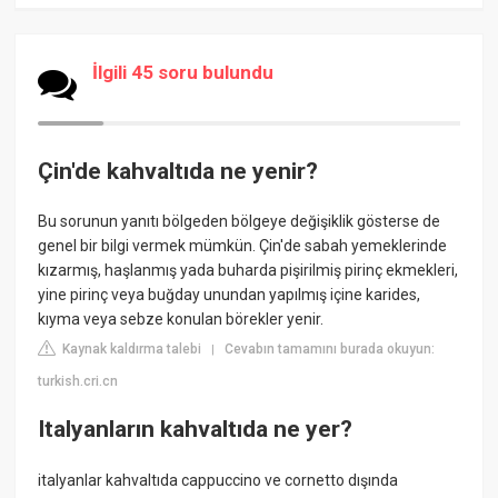
İlgili 45 soru bulundu
Çin'de kahvaltıda ne yenir?
Bu sorunun yanıtı bölgeden bölgeye değişiklik gösterse de
genel bir bilgi vermek mümkün. Çin'de sabah yemeklerinde
kızarmış, haşlanmış yada buharda pişirilmiş pirinç ekmekleri,
yine pirinç veya buğday unundan yapılmış içine karides,
kıyma veya sebze konulan börekler yenir.
Kaynak kaldırma talebi
Cevabın tamamını burada okuyun:
|
turkish.cri.cn
Italyanların kahvaltıda ne yer?
italyanlar kahvaltıda cappuccino ve cornetto dışında