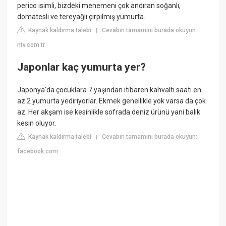
perico isimli, bizdeki menemeni çok andıran soğanlı,
domatesli ve tereyağlı çırpılmış yumurta.
Kaynak kaldırma talebi
Cevabın tamamını burada okuyun:
|
ntv.com.tr
Japonlar kaç yumurta yer?
Japonya'da çocuklara 7 yaşından itibaren kahvaltı saati en
az 2 yumurta yediriyorlar. Ekmek genellikle yok varsa da çok
az. Her akşam ise kesinlikle sofrada deniz ürünü yani balık
kesin oluyor.
Kaynak kaldırma talebi
Cevabın tamamını burada okuyun:
|
facebook.com