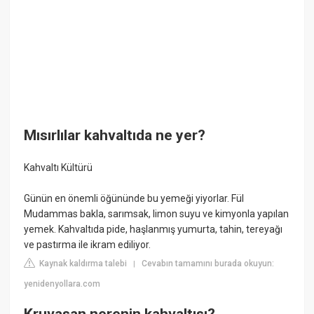
Mısırlılar kahvaltıda ne yer?
Kahvaltı Kültürü
Günün en önemli öğününde bu yemeği yiyorlar. Fül
Mudammas bakla, sarımsak, limon suyu ve kimyonla yapılan
yemek. Kahvaltıda pide, haşlanmış yumurta, tahin, tereyağı
ve pastırma ile ikram ediliyor.
Kaynak kaldırma talebi
Cevabın tamamını burada okuyun:
|
yenidenyollara.com