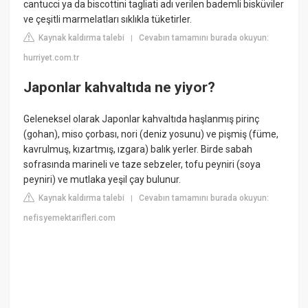
cantucci ya da biscottini tagliati adı verilen bademli bisküviler
ve çeşitli marmelatları sıklıkla tüketirler.
Kaynak kaldırma talebi
Cevabın tamamını burada okuyun:
|
hurriyet.com.tr
Japonlar kahvaltıda ne yiyor?
Geleneksel olarak Japonlar kahvaltıda haşlanmış pirinç
(gohan), miso çorbası, nori (deniz yosunu) ve pişmiş (füme,
kavrulmuş, kızartmış, ızgara) balık yerler. Birde sabah
sofrasında marineli ve taze sebzeler, tofu peyniri (soya
peyniri) ve mutlaka yeşil çay bulunur.
Kaynak kaldırma talebi
Cevabın tamamını burada okuyun:
|
nefisyemektarifleri.com