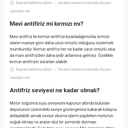
Kaynak kaldırma talebi
Cevabın tamamını burada okuyun:
|
sigortam.net
Mavi antifiriz mi kırmızı mı?
Mavi antifriz ile kırmızı antifrizi kıyasladığımızda, kırmızı
olanın maviye göre daha uzun ömürlü olduğunu söylemek
mümkündür. Kırmızı antifriz her ne kadar uzun ömürlü olsa
da mavi antifrizden daha iyidir anlamına gelmez. Özellikle
kırmızı antifrizin zararları olabilir.
Kaynak kaldırma talebi
Cevabın tamamını burada okuyun:
|
masdaf.com
Antifriz seviyesi ne kadar olmalı?
Motor soğutma suyu seviyesini kaputun altında bulunan
deposunun üzerindeki seviye göstergesine bakarak kolayca
anlaşılabilir ancak seviye okuma işlemi yapılırken motorun
soğuk olması ve aracın düz bir zeminde durması