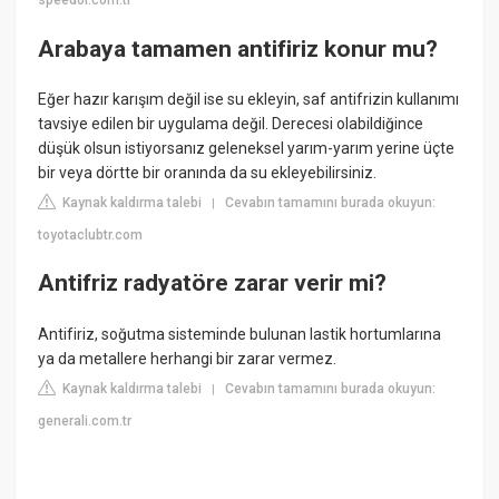
speedol.com.tr
Arabaya tamamen antifiriz konur mu?
Eğer hazır karışım değil ise su ekleyin, saf antifrizin kullanımı
tavsiye edilen bir uygulama değil. Derecesi olabildiğince
düşük olsun istiyorsanız geleneksel yarım-yarım yerine üçte
bir veya dörtte bir oranında da su ekleyebilirsiniz.
Kaynak kaldırma talebi
Cevabın tamamını burada okuyun:
|
toyotaclubtr.com
Antifriz radyatöre zarar verir mi?
Antifiriz, soğutma sisteminde bulunan lastik hortumlarına
ya da metallere herhangi bir zarar vermez.
Kaynak kaldırma talebi
Cevabın tamamını burada okuyun:
|
generali.com.tr