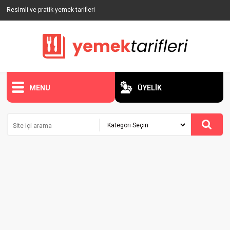
Resimli ve pratik yemek tarifleri
MENU
ÜYELİK