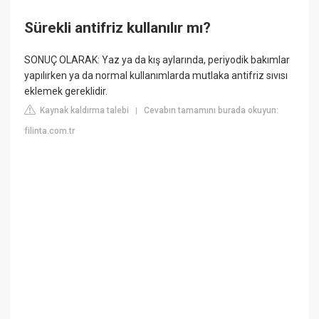
Sürekli antifriz kullanılır mı?
SONUÇ OLARAK: Yaz ya da kış aylarında, periyodik bakımlar
yapılırken ya da normal kullanımlarda mutlaka antifriz sıvısı
eklemek gereklidir.
Kaynak kaldırma talebi
Cevabın tamamını burada okuyun:
|
filinta.com.tr