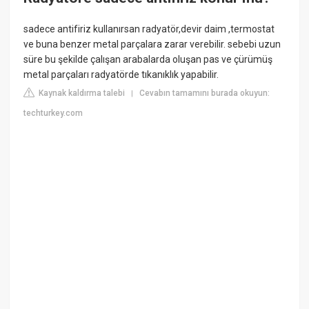
sadece antifiriz kullanırsan radyatör,devir daim ,termostat
ve buna benzer metal parçalara zarar verebilir. sebebi uzun
süre bu şekilde çalışan arabalarda oluşan pas ve çürümüş
metal parçaları radyatörde tıkanıklık yapabilir.
Kaynak kaldırma talebi
Cevabın tamamını burada okuyun:
|
techturkey.com