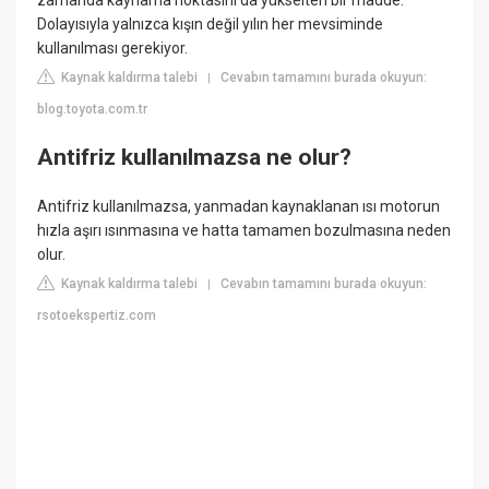
zamanda kaynama noktasını da yükselten bir madde.
Dolayısıyla yalnızca kışın değil yılın her mevsiminde
kullanılması gerekiyor.
Kaynak kaldırma talebi
Cevabın tamamını burada okuyun:
|
blog.toyota.com.tr
Antifriz kullanılmazsa ne olur?
Antifriz kullanılmazsa, yanmadan kaynaklanan ısı motorun
hızla aşırı ısınmasına ve hatta tamamen bozulmasına neden
olur.
Kaynak kaldırma talebi
Cevabın tamamını burada okuyun:
|
rsotoekspertiz.com