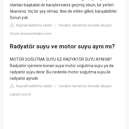
olanları başkaları ile karıştırırsanız geçmiş olsun, bir yerleri
tıkarsınız. hiç bir şey olmaz. İkisi de etilen glikol, karışabilirler.
Sorun yok.
Kaynak kaldırma talebi
Cevabın tamamını burada okuyun:
|
forum.donanimhaber.com
Radyatör suyu ve motor suyu aynı mı?
MOTOR SOĞUTMA SUYU İLE RADYATÖR SUYU AYNI MI?
Radyatör içerisine konan suya motor soğutma suyu ya da
radyatör suyu denir. Bu nedenle motor soğutma suyu ile
radyatör aynıdır.
Kaynak kaldırma talebi
Cevabın tamamını burada okuyun:
|
sabah.com.tr