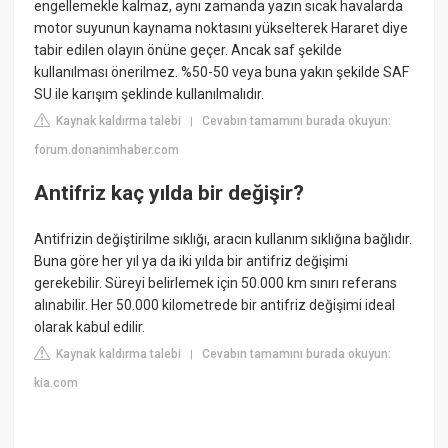
engellemekle kalmaz, aynı zamanda yazın sıcak havalarda
motor suyunun kaynama noktasını yükselterek Hararet diye
tabir edilen olayın önüne geçer. Ancak saf şekilde
kullanılması önerilmez. %50-50 veya buna yakın şekilde SAF
SU ile karışım şeklinde kullanılmalıdır.
Kaynak kaldırma talebi
Cevabın tamamını burada okuyun:
|
forum.donanimhaber.com
Antifriz kaç yılda bir değişir?
Antifrizin değiştirilme sıklığı, aracın kullanım sıklığına bağlıdır.
Buna göre her yıl ya da iki yılda bir antifriz değişimi
gerekebilir. Süreyi belirlemek için 50.000 km sınırı referans
alınabilir. Her 50.000 kilometrede bir antifriz değişimi ideal
olarak kabul edilir.
Kaynak kaldırma talebi
Cevabın tamamını burada okuyun:
|
kia.com