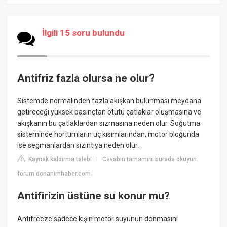
İlgili 15 soru bulundu
Antifriz fazla olursa ne olur?
Sistemde normalinden fazla akışkan bulunması meydana
getireceği yüksek basınçtan ötütü çatlaklar oluşmasına ve
akışkanın bu çatlaklardan sızmasına neden olur. Soğutma
sisteminde hortumların uç kısımlarından, motor bloğunda
ise segmanlardan sızıntıya neden olur.
Kaynak kaldırma talebi
Cevabın tamamını burada okuyun:
|
forum.donanimhaber.com
Antifirizin üstüne su konur mu?
Antifreeze sadece kışın motor suyunun donmasını