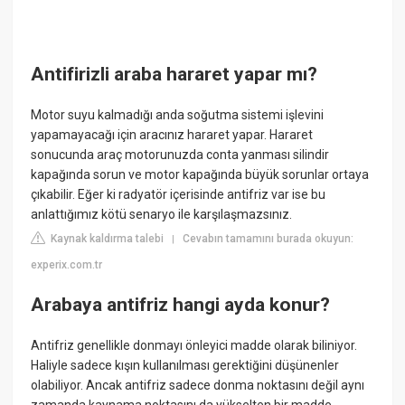
Antifirizli araba hararet yapar mı?
Motor suyu kalmadığı anda soğutma sistemi işlevini
yapamayacağı için aracınız hararet yapar. Hararet
sonucunda araç motorunuzda conta yanması silindir
kapağında sorun ve motor kapağında büyük sorunlar ortaya
çıkabilir. Eğer ki radyatör içerisinde antifriz var ise bu
anlattığımız kötü senaryo ile karşılaşmazsınız.
Kaynak kaldırma talebi
Cevabın tamamını burada okuyun:
|
experix.com.tr
Arabaya antifriz hangi ayda konur?
Antifriz genellikle donmayı önleyici madde olarak biliniyor.
Haliyle sadece kışın kullanılması gerektiğini düşünenler
olabiliyor. Ancak antifriz sadece donma noktasını değil aynı