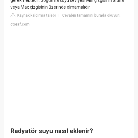
gerekmektedir. Soğutma suyu seviyesi Min çizgisinin altına
veya Max çizgisinin üzerinde olmamalıdır.
Kaynak kaldırma talebi
Cevabın tamamını burada okuyun:
|
otoraf.com
Radyatör suyu nasıl eklenir?