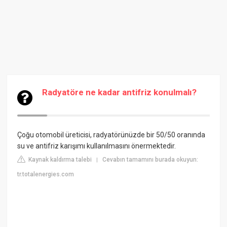
Radyatöre ne kadar antifriz konulmalı?
Çoğu otomobil üreticisi, radyatörünüzde bir 50/50 oranında
su ve antifriz karışımı kullanılmasını önermektedir.
Kaynak kaldırma talebi
Cevabın tamamını burada okuyun:
|
tr.totalenergies.com