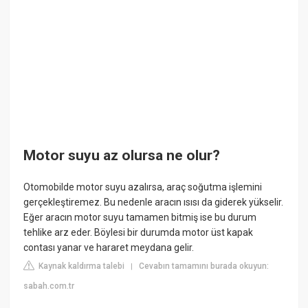
Motor suyu az olursa ne olur?
Otomobilde motor suyu azalırsa, araç soğutma işlemini
gerçekleştiremez. Bu nedenle aracın ısısı da giderek yükselir.
Eğer aracın motor suyu tamamen bitmiş ise bu durum
tehlike arz eder. Böylesi bir durumda motor üst kapak
contası yanar ve hararet meydana gelir.
Kaynak kaldırma talebi
Cevabın tamamını burada okuyun:
|
sabah.com.tr