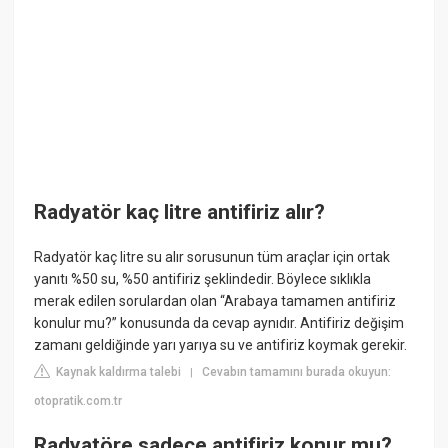
Radyatör kaç litre antifiriz alır?
Radyatör kaç litre su alır sorusunun tüm araçlar için ortak
yanıtı %50 su, %50 antifiriz şeklindedir. Böylece sıklıkla
merak edilen sorulardan olan “Arabaya tamamen antifiriz
konulur mu?” konusunda da cevap aynıdır. Antifiriz değişim
zamanı geldiğinde yarı yarıya su ve antifiriz koymak gerekir.
Kaynak kaldırma talebi
Cevabın tamamını burada okuyun:
|
otopratik.com.tr
Radyatöre sadece antifiriz konur mu?