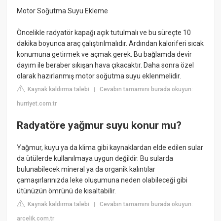
Motor Soğutma Suyu Ekleme
Öncelikle radyatör kapağı açık tutulmalı ve bu süreçte 10
dakika boyunca araç çalıştırılmalıdır. Ardından kaloriferi sıcak
konumuna getirmek ve açmak gerek. Bu bağlamda devir
dayım ile beraber sıkışan hava çıkacaktır. Daha sonra özel
olarak hazırlanmış motor soğutma suyu eklenmelidir.
Kaynak kaldırma talebi
Cevabın tamamını burada okuyun:
|
hurriyet.com.tr
Radyatöre yağmur suyu konur mu?
Yağmur, kuyu ya da klima gibi kaynaklardan elde edilen sular
da ütülerde kullanılmaya uygun değildir. Bu sularda
bulunabilecek mineral ya da organik kalıntılar
çamaşırlarınızda leke oluşumuna neden olabileceği gibi
ütünüzün ömrünü de kısaltabilir.
Kaynak kaldırma talebi
Cevabın tamamını burada okuyun:
|
arcelik.com.tr