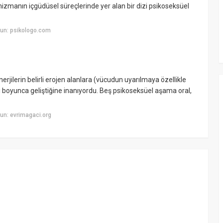
ganizmanın içgüdüsel süreçlerinde yer alan bir dizi psikoseksüel
un: psikologo.com
erjilerin belirli erojen alanlara (vücudun uyarılmaya özellikle
esi boyunca geliştiğine inanıyordu. Beş psikoseksüel aşama oral,
un: evrimagaci.org