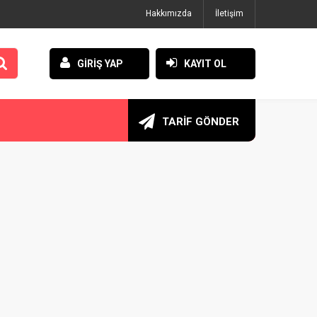
Hakkımızda
İletişim
GİRİŞ YAP
KAYIT OL
TARİF GÖNDER