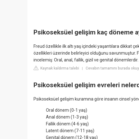
Psikoseksüel gelişim kaç döneme ay
Freud özellikle ilk altı yaş içindeki yaşantılara dikkat çek
özellikleri üzerinde belirleyici olduğunu savunmuştur. 
incelemiş: Oral, anal, fallik, gizil ve genital dönemlerdir.
Kaynak kaldırma talebi
Cevabın tamamını burada okuyu
|
Psikoseksüel gelişim evreleri nelerd
Psikoseksüel gelişim kuramına göre insanın cinsel yö
Oral dönem (0-1 yaş)
Anal dönem (1-3 yaş)
Fallik dönem (4-6 yaş)
Latent dönem (7-11 yaş)
Genital dönem (12-18 yaş)