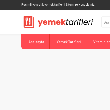
Resimli ve pratik yemek tarifleri | Sitemize Hoşgeldiniz
Ana sayfa
Yemek Tarifleri
Vitaminler