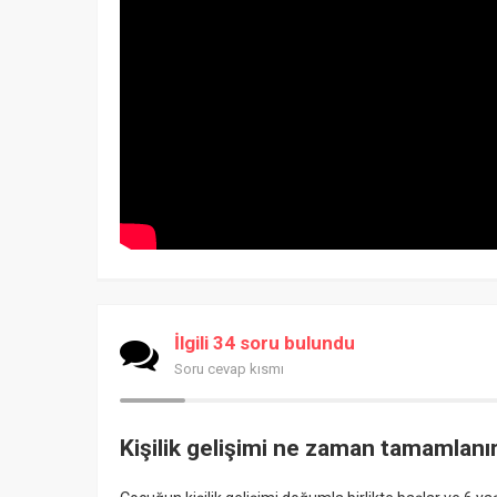
İlgili 34 soru bulundu
Soru cevap kısmı
Kişilik gelişimi ne zaman tamamlanı