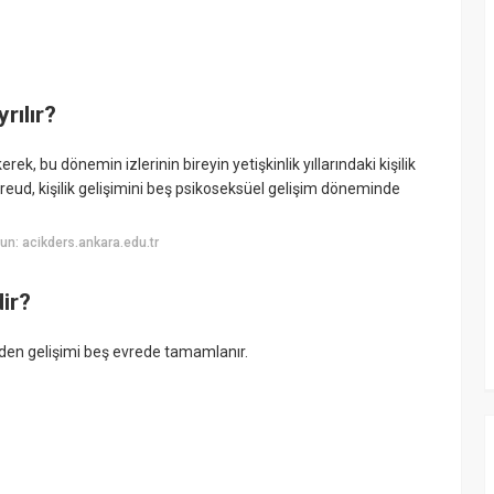
rılır?
erek, bu dönemin izlerinin bireyin yetişkinlik yıllarındaki kişilik
Freud, kişilik gelişimini beş psikoseksüel gelişim döneminde
n: acikders.ankara.edu.tr
ir?
nden gelişimi beş evrede tamamlanır.