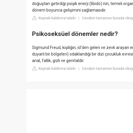
doğuştan getirdiği psişik enerji (libido) nin, temeli or
dönem boyunca gelişimini sağlamasıdır.
Kaynak kaldırma talebi
Cevabın tamamını burada okuy
|
Psikoseksüel dönemler nedir?
Sigmund Freud, kişiliğin, id'den gelen ve zevk arayan en
duyarlı bir bölgeleri) odaklandığı bir dizi çocukluk evr
anal, fallik, gizli ve genitaldir.
Kaynak kaldırma talebi
Cevabın tamamını burada okuy
|