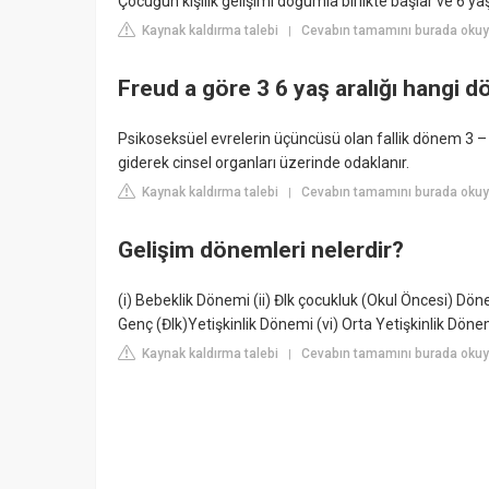
Çocuğun kişilik gelişimi doğumla birlikte başlar ve 6 
Kaynak kaldırma talebi
Cevabın tamamını burada okuyu
|
Freud a göre 3 6 yaş aralığı hangi 
Psikoseksüel evrelerin üçüncüsü olan fallik dönem 3 –
giderek cinsel organları üzerinde odaklanır.
Kaynak kaldırma talebi
Cevabın tamamını burada oku
|
Gelişim dönemleri nelerdir?
(i) Bebeklik Dönemi (ii) Đlk çocukluk (Okul Öncesi) Dön
Genç (Đlk)Yetişkinlik Dönemi (vi) Orta Yetişkinlik Dönemi
Kaynak kaldırma talebi
Cevabın tamamını burada okuy
|