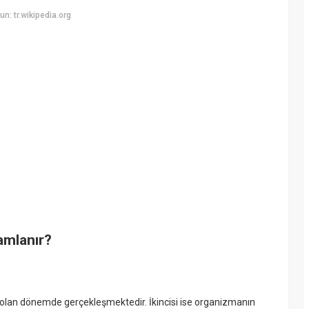
: tr.wikipedia.org
amlanır?
 olan dönemde gerçekleşmektedir. İkincisi ise organizmanın