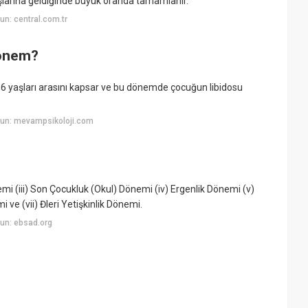
yaşlarına geldiğinde büyük oranda tamamlanır.
n: central.com.tr
dönem?
 6 yaşları arasını kapsar ve bu dönemde çocuğun libidosu
yun: mevampsikoloji.com
emi (iii) Son Çocukluk (Okul) Dönemi (iv) Ergenlik Dönemi (v)
 ve (vii) Đleri Yetişkinlik Dönemi.
un: ebsad.org