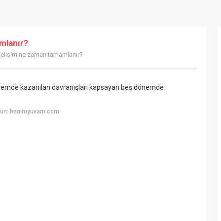
mlanır?
gelişim ne zaman tamamlanır?
i dönemde kazanılan davranışları kapsayan beş dönemde
yun: benimyuvam.com