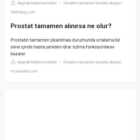
Kaynak kaldırma talebi
Cevabın tamamını burada okuyun:
|
fatihatug.com
Prostat tamamen alınırsa ne olur?
Prostatın tamamen çıkarılması durumunda ortalama bir
sene içinde hasta yeniden idrar tutma fonksiyonlarını
kazanır.
Kaynak kaldırma talebi
Cevabın tamamını burada okuyun:
|
m.youtube.com