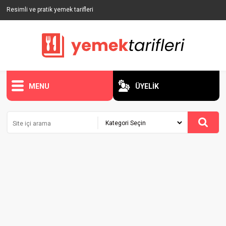
Resimli ve pratik yemek tarifleri
MENU
ÜYELİK