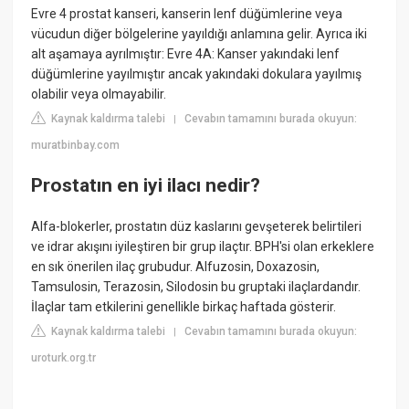
Evre 4 prostat kanseri, kanserin lenf düğümlerine veya
vücudun diğer bölgelerine yayıldığı anlamına gelir. Ayrıca iki
alt aşamaya ayrılmıştır: Evre 4A: Kanser yakındaki lenf
düğümlerine yayılmıştır ancak yakındaki dokulara yayılmış
olabilir veya olmayabilir.
Kaynak kaldırma talebi
Cevabın tamamını burada okuyun:
|
muratbinbay.com
Prostatın en iyi ilacı nedir?
Alfa-blokerler, prostatın düz kaslarını gevşeterek belirtileri
ve idrar akışını iyileştiren bir grup ilaçtır. BPH'si olan erkeklere
en sık önerilen ilaç grubudur. Alfuzosin, Doxazosin,
Tamsulosin, Terazosin, Silodosin bu gruptaki ilaçlardandır.
İlaçlar tam etkilerini genellikle birkaç haftada gösterir.
Kaynak kaldırma talebi
Cevabın tamamını burada okuyun:
|
uroturk.org.tr