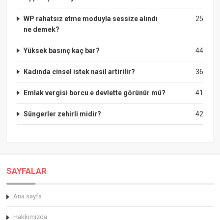
WP rahatsız etme moduyla sessize alındı
25
ne demek?
Yüksek basınç kaç bar?
44
Kadında cinsel istek nasil artirilir?
36
Emlak vergisi borcu e devlette görünür mü?
41
Süngerler zehirli midir?
42
SAYFALAR
Ana sayfa
Hakkimizda