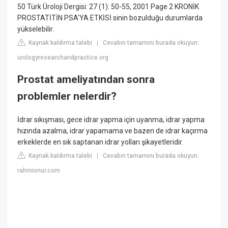
50 Türk Üroloji Dergisi: 27 (1): 50-55, 2001 Page 2 KRONİK
PROSTATİTİN PSA'YA ETKİSİ sinin bozulduğu durumlarda
yükselebilir.
Kaynak kaldırma talebi
Cevabın tamamını burada okuyun:
|
urologyresearchandpractice.org
Prostat ameliyatından sonra
problemler nelerdir?
İdrar sıkışması, gece idrar yapma için uyanma, idrar yapma
hızında azalma, idrar yapamama ve bazen de idrar kaçırma
erkeklerde en sık saptanan idrar yolları şikayetleridir.
Kaynak kaldırma talebi
Cevabın tamamını burada okuyun:
|
rahmionur.com