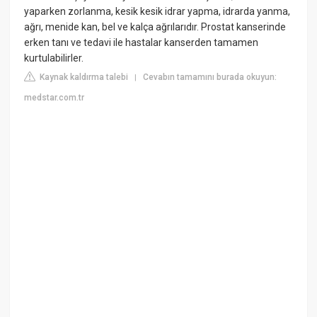
yaparken zorlanma, kesik kesik idrar yapma, idrarda yanma,
ağrı, menide kan, bel ve kalça ağrılarıdır. Prostat kanserinde
erken tanı ve tedavi ile hastalar kanserden tamamen
kurtulabilirler.
Kaynak kaldırma talebi
Cevabın tamamını burada okuyun:
|
medstar.com.tr