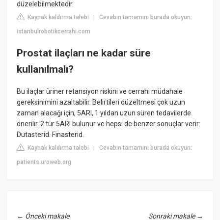
düzelebilmektedir.
Kaynak kaldırma talebi
Cevabın tamamını burada okuyun:
|
istanbulrobotikcerrahi.com
Prostat ilaçları ne kadar süre
kullanılmalı?
Bu ilaçlar üriner retansiyon riskini ve cerrahi müdahale
gereksinimini azaltabilir. Belirtileri düzeltmesi çok uzun
zaman alacağı için, 5ARI, 1 yıldan uzun süren tedavilerde
önerilir. 2 tür 5ARI bulunur ve hepsi de benzer sonuçlar verir:
Dutasterid. Finasterid.
Kaynak kaldırma talebi
Cevabın tamamını burada okuyun:
|
patients.uroweb.org
←
Önceki makale
Sonraki makale
→