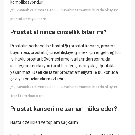
komplikasyondur.
Kaynak kaldırma talebi
Cevabın tamamını burada okuyun:
|
prostatameliyati.com
Prostat alınınca cinsellik biter mi?
Prostatın herhangi bir hastalığı (prostat kanseri, prostat
büyümesi, prostatit) cinsel ilişkiye girmek için engel değildir.
İyi huylu prostat büyümesi ameliyatlarından sonra da
sertleşme (ereksiyon) problemleri çok büyük çoğunlukla
yaşanmaz. Özellikle lazer prostat ameliyatı ile bu konuda
çok iyi sonuçlar alınmaktadır.
Kaynak kaldırma talebi
Cevabın tamamını burada okuyun:
|
drarifdemirbas.com
Prostat kanseri ne zaman nüks eder?
Hasta özellikleri ve toplam sağkalım