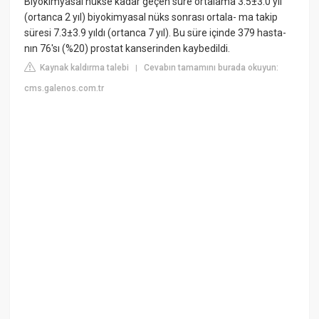
Biyokimyasal nükse kadar geçen süre ortalama 3.5±3.0 yıl
(ortanca 2 yıl) biyokimyasal nüks sonrası ortala- ma takip
süresi 7.3±3.9 yıldı (ortanca 7 yıl). Bu süre içinde 379 hasta-
nın 76'sı (%20) prostat kanserinden kaybedildi.
Kaynak kaldırma talebi
Cevabın tamamını burada okuyun:
|
cms.galenos.com.tr