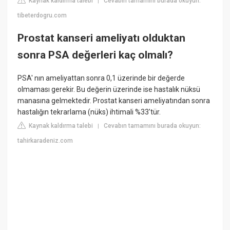
Kaynak kaldırma talebi
Cevabın tamamını burada okuyun:
|
tibeterdogru.com
Prostat kanseri ameliyatı olduktan
sonra PSA değerleri kaç olmalı?
PSA' nın ameliyattan sonra 0,1 üzerinde bir değerde
olmaması gerekir. Bu değerin üzerinde ise hastalık nüksü
manasına gelmektedir. Prostat kanseri ameliyatından sonra
hastalığın tekrarlama (nüks) ihtimali %33'tür.
Kaynak kaldırma talebi
Cevabın tamamını burada okuyun:
|
tahirkaradeniz.com