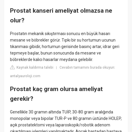
Prostat kanseri ameliyat olmazsa ne
olur?
Prostatın mekanik sıkıştırması sonucu en büyük hasarı
mesane ve böbrekler görür. Tıpkı bir su hortumun ucunun
tıkanması gibidir, hortumun gerisinde basınç artar, idrar geri
tepmeye başlar, bunun sonucunda da mesane ve
böbreklerde kalıcı hasarlar meydana gelebilir.
Kaynak kaldırma talebi
Cevabın tamamını burada okuyun:
|
antalyauroloji.com
Prostat kaç gram olursa ameliyat
gerekir?
Genellikle 30 gramın altında TUİP, 30-80 gram aralığında
monopolar veya bipolar TUR-P ve 80 gramın üstünde HOLEP,
açık prostatektomi veya laparoskopik/robotik adenom
çıkartılması işlemleri yapılmaktadır. Ancak hastadan hastaya