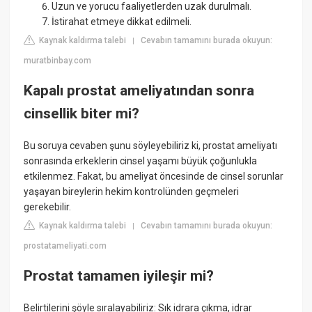
Uzun ve yorucu faaliyetlerden uzak durulmalı.
İstirahat etmeye dikkat edilmeli.
Kaynak kaldırma talebi
Cevabın tamamını burada okuyun:
|
muratbinbay.com
Kapalı prostat ameliyatından sonra
cinsellik biter mi?
Bu soruya cevaben şunu söyleyebiliriz ki, prostat ameliyatı
sonrasında erkeklerin cinsel yaşamı büyük çoğunlukla
etkilenmez. Fakat, bu ameliyat öncesinde de cinsel sorunlar
yaşayan bireylerin hekim kontrolünden geçmeleri
gerekebilir.
Kaynak kaldırma talebi
Cevabın tamamını burada okuyun:
|
prostatameliyati.com
Prostat tamamen iyileşir mi?
Belirtilerini şöyle sıralayabiliriz: Sık idrara çıkma, idrar