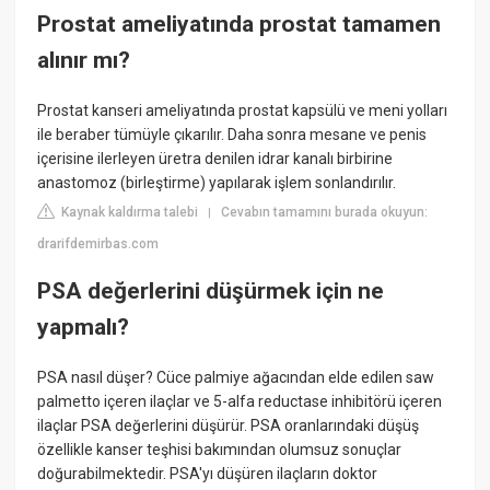
Prostat ameliyatında prostat tamamen
alınır mı?
Prostat kanseri ameliyatında prostat kapsülü ve meni yolları
ile beraber tümüyle çıkarılır. Daha sonra mesane ve penis
içerisine ilerleyen üretra denilen idrar kanalı birbirine
anastomoz (birleştirme) yapılarak işlem sonlandırılır.
Kaynak kaldırma talebi
Cevabın tamamını burada okuyun:
|
drarifdemirbas.com
PSA değerlerini düşürmek için ne
yapmalı?
PSA nasıl düşer? Cüce palmiye ağacından elde edilen saw
palmetto içeren ilaçlar ve 5-alfa reductase inhibitörü içeren
ilaçlar PSA değerlerini düşürür. PSA oranlarındaki düşüş
özellikle kanser teşhisi bakımından olumsuz sonuçlar
doğurabilmektedir. PSA'yı düşüren ilaçların doktor