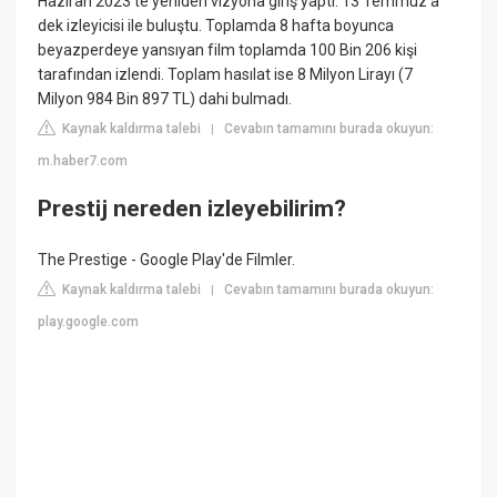
Haziran 2023'te yeniden vizyona giriş yaptı. 13 Temmuz'a
dek izleyicisi ile buluştu. Toplamda 8 hafta boyunca
beyazperdeye yansıyan film toplamda 100 Bin 206 kişi
tarafından izlendi. Toplam hasılat ise 8 Milyon Lirayı (7
Milyon 984 Bin 897 TL) dahi bulmadı.
Kaynak kaldırma talebi
Cevabın tamamını burada okuyun:
|
m.haber7.com
Prestij nereden izleyebilirim?
The Prestige - Google Play'de Filmler.
Kaynak kaldırma talebi
Cevabın tamamını burada okuyun:
|
play.google.com