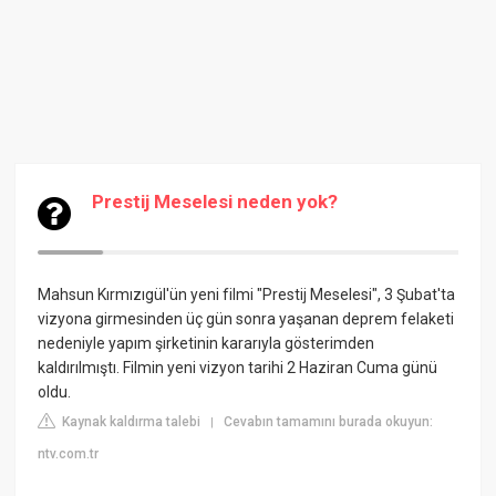
Prestij Meselesi neden yok?
Mahsun Kırmızıgül'ün yeni filmi "Prestij Meselesi", 3 Şubat'ta
vizyona girmesinden üç gün sonra yaşanan deprem felaketi
nedeniyle yapım şirketinin kararıyla gösterimden
kaldırılmıştı. Filmin yeni vizyon tarihi 2 Haziran Cuma günü
oldu.
Kaynak kaldırma talebi
Cevabın tamamını burada okuyun:
|
ntv.com.tr