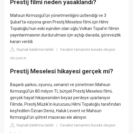
Prestij filmi neden yasaklandı?
Mahsun Kırmızıgül'ün yönetmenliğini üstlendiği ve 3
Şubat'ta vizyona giren Prestij Meselesi filmi için Hilmi
Topaloğlu'nun eski eşinden olan oğlu Volkan Topal'ın filmin
yayınlanmasının durdurulması için açtığı davada, görevsizlik
kararı verildi.
Kaynak kaldırma talebi
Cevabın tamamını burada okuyun:
|
ntv.com.tr
Prestij Meselesi hikayesi gerçek mi?
Başarılı şarkıcı, oyuncu, senarist ve yönetmen Mahsun
Kırmızıgül'ün 80 milyon TL bütçeli Prestij Meselesi filmi,
gerçek hayat hikayesinden beyaz perdeye uyarlanıyor.
Filmde, Prestij Müzik'in kurucusu Hilmi Topaloğlu tarafından
keşfedilen Özcan Deniz, Haluk Levent ve Mahsun
Kırmızıgül'ün şöhret macerası ele alınıyor.
Kaynak kaldırma talebi
Cevabın tamamını burada okuyun:
|