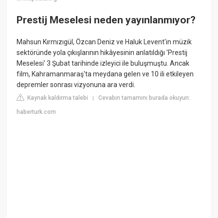
Prestij Meselesi neden yayınlanmıyor?
Mahsun Kırmızıgül, Özcan Deniz ve Haluk Levent'in müzik
sektöründe yola çıkışlarının hikâyesinin anlatıldığı 'Prestij
Meselesi' 3 Şubat tarihinde izleyici ile buluşmuştu. Ancak
film, Kahramanmaraş'ta meydana gelen ve 10 ili etkileyen
depremler sonrası vizyonuna ara verdi.
Kaynak kaldırma talebi
Cevabın tamamını burada okuyun:
|
haberturk.com