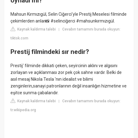
oynadı mı?
Mahsun Kırmızıgül, Selin Ciğerci'yle Prestij Meselesi filminde
çekimlerden anlar📸 #selinciğerci #mahsunkırmızıgül.
Kaynak kaldırma talebi
Cevabın tamamını burada okuyun:
|
tiktok.com
Prestij filmindeki sır nedir?
Prestij' filminde dikkati çeken, seyircinin aklını ve algısını
zorlayan ve açıklanması zor pek çok sahne vardır. Belki de
asıl mesaj Nikola Tesla 'nın idealist ve bilimi
zenginlerin,sanayi patronlarının değil insanlığın hizmetine ve
eşitce sunma çabalarıdır.
Kaynak kaldırma talebi
Cevabın tamamını burada okuyun:
|
tr.wikipedia.org