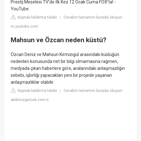
Prestij Meselesi TV'de İlk Kez 12 Ocak Cuma FOX'ta! -
YouTube.
Kaynak kaldırma talebi
Cevabın tamamını burada okuyun:
|
m.youtube.com
Mahsun ve Özcan neden küstü?
Özcan Deniz ve Mahsun Kırmızıgül arasındaki küslüğün
nedenleri konusunda net bir bilgi olmamasına rağmen,
medyada çıkan haberlere göre, aralarındaki anlaşmazlığın
sebebi, işbirliği yapacakları yeni bir projede yaşanan
anlaşmazlıklar olabilir.
Kaynak kaldırma talebi
Cevabın tamamını burada okuyun:
|
akdenizgercek.com.tr