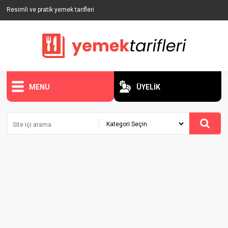
Resimli ve pratik yemek tarifleri
MENU
ÜYELİK