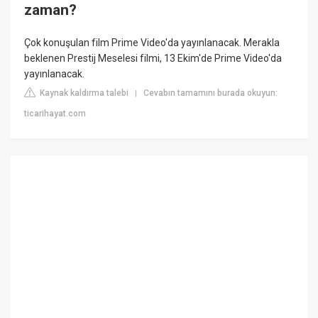
zaman?
Çok konuşulan film Prime Video'da yayınlanacak. Merakla
beklenen Prestij Meselesi filmi, 13 Ekim'de Prime Video'da
yayınlanacak.
Kaynak kaldırma talebi
Cevabın tamamını burada okuyun:
|
ticarihayat.com