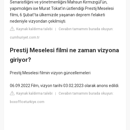
Senaristliğini ve yönetmenliğini Mahsun Kırmızıgül'ün,
yapımcılığını ise Murat Tokat'ın üstlendiği Prestij Meselesi
filmi, 6 Şubat'ta ülkemizde yaşanan deprem felaketi
nedeniyle vizyondan çekilmişti.
Kaynak kaldırma talebi
Cevabın tamamını burada okuyun:
|
cumhuriyet.com.tr
Prestij Meselesi filmi ne zaman vizyona
giriyor?
Prestij Meselesi filmin vizyon güncellemeleri
06.09.2022 Film, vizyon tarihi 03.02.2023 olarak anons edildi.
Kaynak kaldırma talebi
Cevabın tamamını burada okuyun:
|
boxofficeturkiye.com