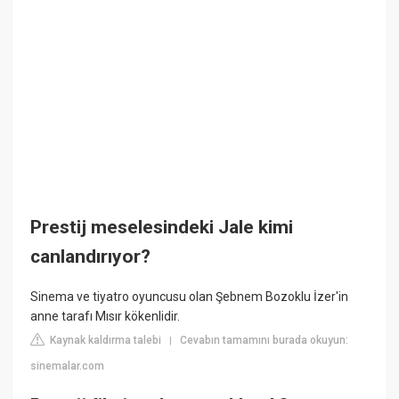
Prestij meselesindeki Jale kimi
canlandırıyor?
Sinema ve tiyatro oyuncusu olan Şebnem Bozoklu İzer'in
anne tarafı Mısır kökenlidir.
Kaynak kaldırma talebi
Cevabın tamamını burada okuyun:
|
sinemalar.com