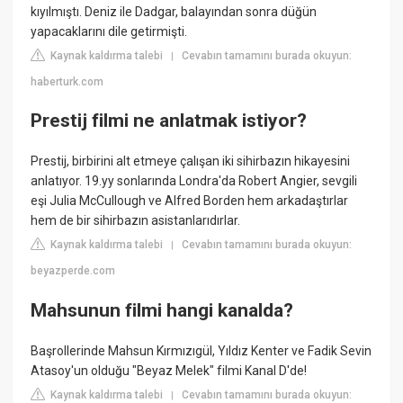
kıyılmıştı. Deniz ile Dadgar, balayından sonra düğün
yapacaklarını dile getirmişti.
Kaynak kaldırma talebi
Cevabın tamamını burada okuyun:
|
haberturk.com
Prestij filmi ne anlatmak istiyor?
Prestij, birbirini alt etmeye çalışan iki sihirbazın hikayesini
anlatıyor. 19.yy sonlarında Londra'da Robert Angier, sevgili
eşi Julia McCullough ve Alfred Borden hem arkadaştırlar
hem de bir sihirbazın asistanlarıdırlar.
Kaynak kaldırma talebi
Cevabın tamamını burada okuyun:
|
beyazperde.com
Mahsunun filmi hangi kanalda?
Başrollerinde Mahsun Kırmızıgül, Yıldız Kenter ve Fadik Sevin
Atasoy'un olduğu "Beyaz Melek" filmi Kanal D'de!
Kaynak kaldırma talebi
Cevabın tamamını burada okuyun:
|