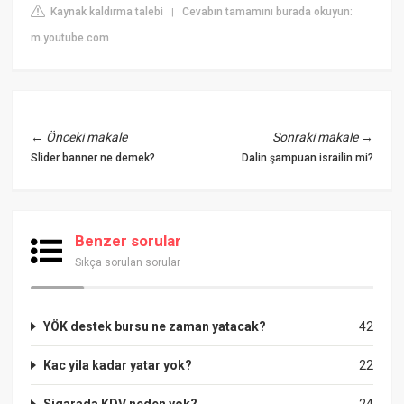
Kaynak kaldırma talebi
Cevabın tamamını burada okuyun:
|
m.youtube.com
←
Önceki makale
Sonraki makale
→
Slider banner ne demek?
Dalin şampuan israilin mi?
Benzer sorular
Sıkça sorulan sorular
YÖK destek bursu ne zaman yatacak?
42
Kac yila kadar yatar yok?
22
Sigarada KDV neden yok?
24