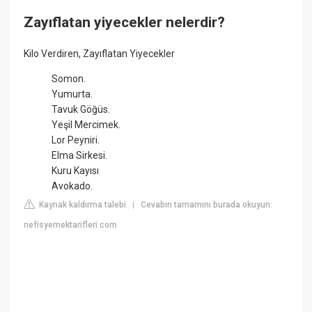
Zayıflatan yiyecekler nelerdir?
Kilo Verdiren, Zayıflatan Yiyecekler
Somon.
Yumurta.
Tavuk Göğüs.
Yeşil Mercimek.
Lor Peyniri.
Elma Sirkesi.
Kuru Kayısı
Avokado.
Kaynak kaldırma talebi
Cevabın tamamını burada okuyun:
|
nefisyemektarifleri.com