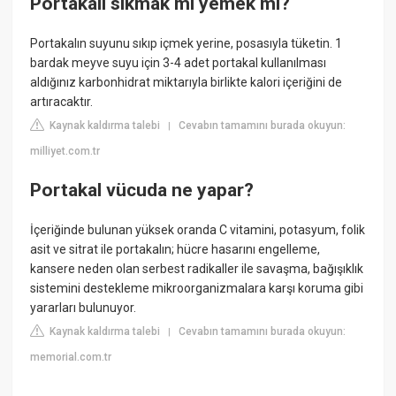
Portakalı sıkmak mı yemek mi?
Portakalın suyunu sıkıp içmek yerine, posasıyla tüketin. 1
bardak meyve suyu için 3-4 adet portakal kullanılması
aldığınız karbonhidrat miktarıyla birlikte kalori içeriğini de
artıracaktır.
Kaynak kaldırma talebi
Cevabın tamamını burada okuyun:
|
milliyet.com.tr
Portakal vücuda ne yapar?
İçeriğinde bulunan yüksek oranda C vitamini, potasyum, folik
asit ve sitrat ile portakalın; hücre hasarını engelleme,
kansere neden olan serbest radikaller ile savaşma, bağışıklık
sistemini destekleme mikroorganizmalara karşı koruma gibi
yararları bulunuyor.
Kaynak kaldırma talebi
Cevabın tamamını burada okuyun:
|
memorial.com.tr