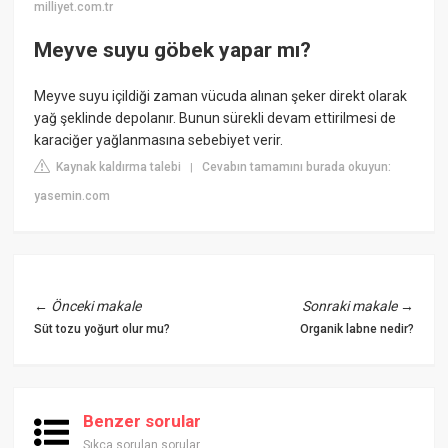
milliyet.com.tr
Meyve suyu göbek yapar mı?
Meyve suyu içildiği zaman vücuda alınan şeker direkt olarak
yağ şeklinde depolanır. Bunun sürekli devam ettirilmesi de
karaciğer yağlanmasına sebebiyet verir.
Kaynak kaldırma talebi
Cevabın tamamını burada okuyun:
|
yasemin.com
←
Önceki makale
Sonraki makale
→
Süt tozu yoğurt olur mu?
Organik labne nedir?
Benzer sorular
Sıkça sorulan sorular