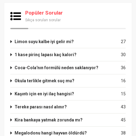
Popüler Sorular
Sıkça sorulan sorular
Limon suyu kalbe iyi gelir mi?
27
1 kase pirinç lapası kaç kalori?
30
Coca-Cola'nın formülü neden saklanıyor?
36
Okula terlikle gitmek suç mu?
16
Kaşıntı için en iyi ilaç hangisi?
15
Tereke parası nasıl alınır?
43
Kira bankaya yatmak zorunda mı?
45
Megalodonu hangi hayvan öldürdü?
38