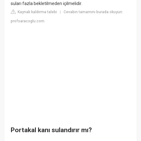
suları fazla bekletilmeden içilmelidir.
Kaynak kaldırma talebi
Cevabın tamamını burada okuyun:
|
profsaracoglu.com
Portakal kanı sulandırır mı?