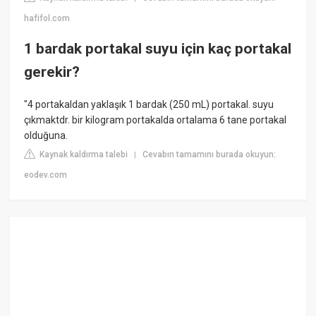
hafifol.com
1 bardak portakal suyu için kaç portakal
gerekir?
"4 portakaldan yaklaşık 1 bardak (250 mL) portakal. suyu
çıkmaktdr. bir kilogram portakalda ortalama 6 tane portakal
olduğuna.
Kaynak kaldırma talebi
Cevabın tamamını burada okuyun:
|
eodev.com