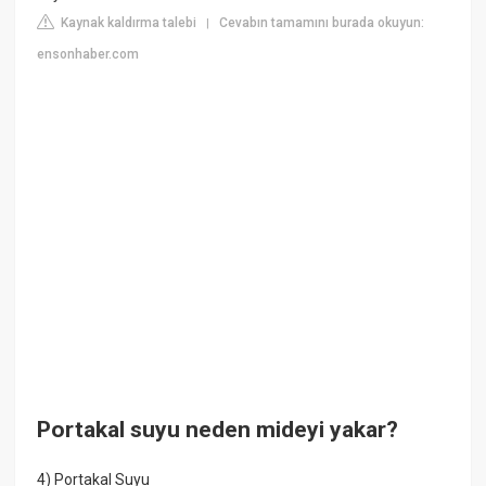
Kaynak kaldırma talebi
Cevabın tamamını burada okuyun:
|
ensonhaber.com
Portakal suyu neden mideyi yakar?
4) Portakal Suyu