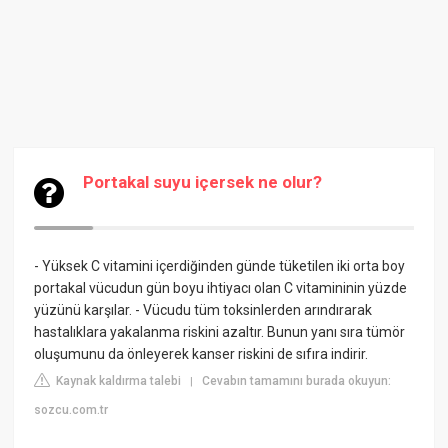
Portakal suyu içersek ne olur?
- Yüksek C vitamini içerdiğinden günde tüketilen iki orta boy
portakal vücudun gün boyu ihtiyacı olan C vitamininin yüzde
yüzünü karşılar. - Vücudu tüm toksinlerden arındırarak
hastalıklara yakalanma riskini azaltır. Bunun yanı sıra tümör
oluşumunu da önleyerek kanser riskini de sıfıra indirir.
Kaynak kaldırma talebi
Cevabın tamamını burada okuyun:
|
sozcu.com.tr