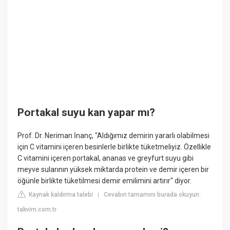
Portakal suyu kan yapar mı?
Prof. Dr. Neriman İnanç, "Aldığımız demirin yararlı olabilmesi
için C vitamini içeren besinlerle birlikte tüketmeliyiz. Özellikle
C vitamini içeren portakal, ananas ve greyfurt suyu gibi
meyve sularının yüksek miktarda protein ve demir içeren bir
öğünle birlikte tüketilmesi demir emilimini artırır" diyor.
Kaynak kaldırma talebi
Cevabın tamamını burada okuyun:
|
takvim.com.tr