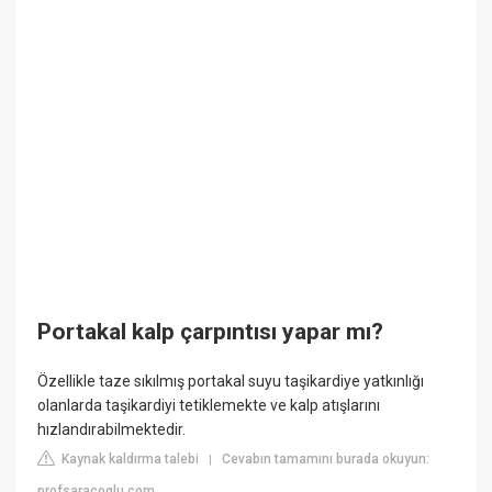
Portakal kalp çarpıntısı yapar mı?
Özellikle taze sıkılmış portakal suyu taşikardiye yatkınlığı
olanlarda taşikardiyi tetiklemekte ve kalp atışlarını
hızlandırabilmektedir.
Kaynak kaldırma talebi
Cevabın tamamını burada okuyun:
|
profsaracoglu.com