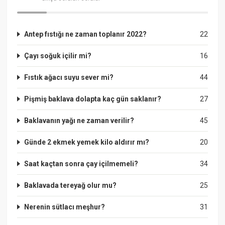
Antep fıstığı ne zaman toplanır 2022?
22
Çayı soğuk içilir mi?
16
Fıstık ağacı suyu sever mi?
44
Pişmiş baklava dolapta kaç gün saklanır?
27
Baklavanın yağı ne zaman verilir?
45
Günde 2 ekmek yemek kilo aldırır mı?
20
Saat kaçtan sonra çay içilmemeli?
34
Baklavada tereyağ olur mu?
25
Nerenin sütlacı meşhur?
31