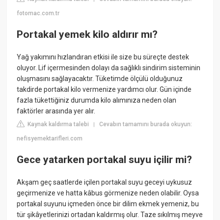
fotomac.com.tr
Portakal yemek kilo aldırır mı?
Yağ yakımını hızlandıran etkisi ile size bu süreçte destek
oluyor. Lif içermesinden dolayı da sağlıklı sindirim sisteminin
oluşmasını sağlayacaktır. Tüketimde ölçülü olduğunuz
takdirde portakal kilo vermenize yardımcı olur. Gün içinde
fazla tükettiğiniz durumda kilo alımınıza neden olan
faktörler arasında yer alır.
Kaynak kaldırma talebi
Cevabın tamamını burada okuyun:
|
nefisyemektarifleri.com
Gece yatarken portakal suyu içilir mi?
Akşam geç saatlerde içilen portakal suyu geceyi uykusuz
geçirmenize ve hatta kâbus görmenize neden olabilir. Oysa
portakal suyunu içmeden önce bir dilim ekmek yemeniz, bu
tür şikâyetlerinizi ortadan kaldırmış olur. Taze sıkılmış meyve