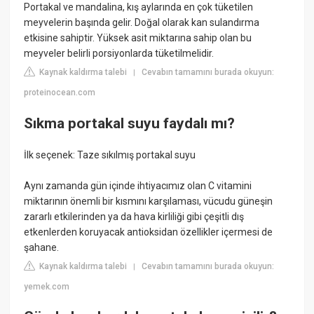
Portakal ve mandalina, kış aylarında en çok tüketilen
meyvelerin başında gelir. Doğal olarak kan sulandırma
etkisine sahiptir. Yüksek asit miktarına sahip olan bu
meyveler belirli porsiyonlarda tüketilmelidir.
Kaynak kaldırma talebi
Cevabın tamamını burada okuyun:
|
proteinocean.com
Sıkma portakal suyu faydalı mı?
İlk seçenek: Taze sıkılmış portakal suyu
Aynı zamanda gün içinde ihtiyacımız olan C vitamini
miktarının önemli bir kısmını karşılaması, vücudu güneşin
zararlı etkilerinden ya da hava kirliliği gibi çeşitli dış
etkenlerden koruyacak antioksidan özellikler içermesi de
şahane.
Kaynak kaldırma talebi
Cevabın tamamını burada okuyun:
|
yemek.com