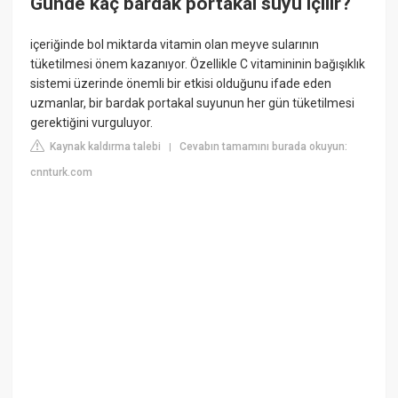
Günde kaç bardak portakal suyu içilir?
içeriğinde bol miktarda vitamin olan meyve sularının
tüketilmesi önem kazanıyor. Özellikle C vitamininin bağışıklık
sistemi üzerinde önemli bir etkisi olduğunu ifade eden
uzmanlar, bir bardak portakal suyunun her gün tüketilmesi
gerektiğini vurguluyor.
Kaynak kaldırma talebi
Cevabın tamamını burada okuyun:
|
cnnturk.com