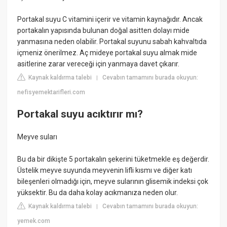
Portakal suyu C vitamini içerir ve vitamin kaynağıdır. Ancak
portakalın yapısında bulunan doğal asitten dolayı mide
yanmasına neden olabilir. Portakal suyunu sabah kahvaltıda
içmeniz önerilmez. Aç mideye portakal suyu almak mide
asitlerine zarar vereceği için yanmaya davet çıkarır.
Kaynak kaldırma talebi
Cevabın tamamını burada okuyun:
|
nefisyemektarifleri.com
Portakal suyu acıktırır mı?
Meyve suları
Bu da bir dikişte 5 portakalın şekerini tüketmekle eş değerdir.
Üstelik meyve suyunda meyvenin lifli kısmı ve diğer katı
bileşenleri olmadığı için, meyve sularının glisemik indeksi çok
yüksektir. Bu da daha kolay acıkmanıza neden olur.
Kaynak kaldırma talebi
Cevabın tamamını burada okuyun:
|
yemek.com