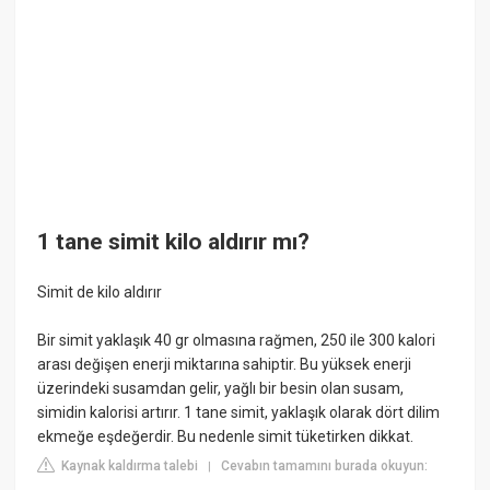
1 tane simit kilo aldırır mı?
Simit de kilo aldırır
Bir simit yaklaşık 40 gr olmasına rağmen, 250 ile 300 kalori
arası değişen enerji miktarına sahiptir. Bu yüksek enerji
üzerindeki susamdan gelir, yağlı bir besin olan susam,
simidin kalorisi artırır. 1 tane simit, yaklaşık olarak dört dilim
ekmeğe eşdeğerdir. Bu nedenle simit tüketirken dikkat.
Kaynak kaldırma talebi
Cevabın tamamını burada okuyun:
|