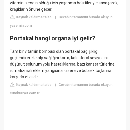
vitamini zengin olduğu için yaşanma belirtileriyle savaşarak,
kırışıkların önüne geçer.
Kaynak kaldırma talebi
Cevabın tamamını burada okuyun:
|
yasemin.com
Portakal hangi organa iyi gelir?
Tam bir vitamin bombası olan portakal bağışıklığı
güçlendirerek kalp sağlığını korur; kolesterol seviyesini
düşürür; solunum yolu hastalıklarına, bazı kanser türlerine,
romatizmalı eklem yangısına, ülsere ve böbrek taşlarına
karşı da etkilidir.
Kaynak kaldırma talebi
Cevabın tamamını burada okuyun:
|
cumhuriyet.com.tr