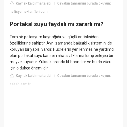
Kaynak kaldırma talebi
Cevabın tamamını burada okuyun:
|
nefisyemektarifleri.com
Portakal suyu faydalı mı zararlı mı?
Tam bir potasyum kaynağıdır ve güçlü antioksidan
özelliklerine sahiptir. Aynı zamanda bağışıklık sistemini de
koruyan bir yapısı vardır. Hücrelerin yenilenmesine yardımcı
olan portakal suyu kanser rahatsızlıklarına karşı önleyici bir
meyve suyudur. Yüksek oranda lif barındırır ve bu da vücut
için oldukça önemlidir.
Kaynak kaldırma talebi
Cevabın tamamını burada okuyun:
|
sabah.com.tr