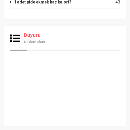
1 adet pide ekmek kaç kalori?
43
Duyuru
Reklam alanı