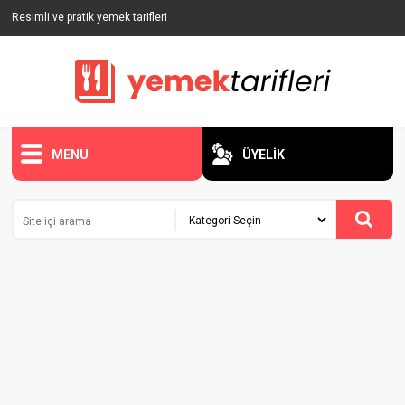
Resimli ve pratik yemek tarifleri
MENU
ÜYELİK