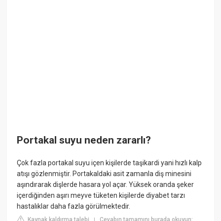
Portakal suyu neden zararlı?
Çok fazla portakal suyu içen kişilerde taşikardi yani hızlı kalp
atışı gözlenmiştir. Portakaldaki asit zamanla diş minesini
aşındırarak dişlerde hasara yol açar. Yüksek oranda şeker
içerdiğinden aşırı meyve tüketen kişilerde diyabet tarzı
hastalıklar daha fazla görülmektedir.
Kaynak kaldırma talebi
Cevabın tamamını burada okuyun:
|