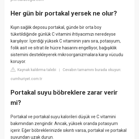
Her gün bir portakal yersek ne olur?
Kışın sağlık deposu portakal, günde bir orta boy
tüketildiğinde günlük C vitamini ihtiyacımızı neredeyse
karşılıyor. İçerdiği yüksek C vitaminin yanı sıra, potasyum,
folik asit ve sitrat ile hücre hasarını engelliyor, bağışıklık
sistemini destekleyerek mikroorganizmalara karşı vücudu
koruyor.
Kaynak kaldırma talebi
Cevabın tamamını burada okuyun:
|
cumhuriyet.com.tr
Portakal suyu böbreklere zarar verir
mi?
Portakal ve portakal suyu kalorileri düşük ve C vitamini
bakımından zengindir. Ancak, yüksek oranda potasyum
içerir. Eğer böbreklerinizde sıkıntı varsa, portakal ve portakal
suyundan uzak durun.