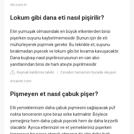
ntv.com.tr
Lokum gibi dana eti nasıl pişirilir?
Etin yumuşak olmasındaki en büyük etkenlerden birisi
pişerken suyunu kaybetmemesidir. Bunun için de eti
mühürleyerek pişirmek gerekir. Bu teknikle et, suyunu
bırakmadan pişecek ve lokum gibi bir kıvama kavuşacaktır.
Dana kuşbaşı nasıl pişirilirsorusunun en can alıcı
yanıtlarından birisi de harlı ateşte pişirilmesidir.
Kaynak kaldırma talebi
Cevabın tamamını burada okuyun:
|
ersanet.com
Pişmeyen et nasıl çabuk pişer?
Etli yemeklerinizin daha çabuk pişmesini sağlayacak püf
nokta tencerenin içine biraz sirke katmaktır. Böylece
yemeğiniz hem daha çabuk pişecek hem de daha lezzetli
olacaktır. Ayrıca etlerinizin ve et yemekleriniz pişerken
tencereye bir parça ekmek atmanız da etin daha hızlı