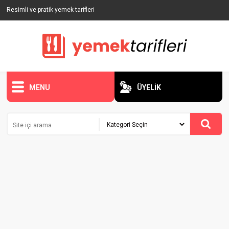
Resimli ve pratik yemek tarifleri
MENU
ÜYELİK