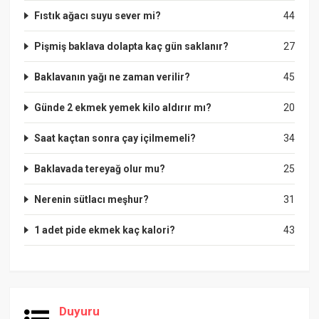
Fıstık ağacı suyu sever mi?
44
Pişmiş baklava dolapta kaç gün saklanır?
27
Baklavanın yağı ne zaman verilir?
45
Günde 2 ekmek yemek kilo aldırır mı?
20
Saat kaçtan sonra çay içilmemeli?
34
Baklavada tereyağ olur mu?
25
Nerenin sütlacı meşhur?
31
1 adet pide ekmek kaç kalori?
43
Duyuru