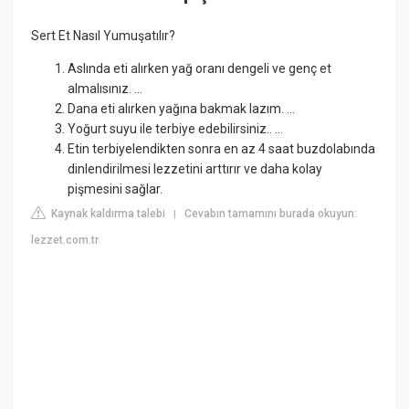
Sert Et Nasıl Yumuşatılır?
Aslında eti alırken yağ oranı dengeli ve genç et
almalısınız. ...
Dana eti alırken yağına bakmak lazım. ...
Yoğurt suyu ile terbiye edebilirsiniz.. ...
Etin terbiyelendikten sonra en az 4 saat buzdolabında
dinlendirilmesi lezzetini arttırır ve daha kolay
pişmesini sağlar.
Kaynak kaldırma talebi
Cevabın tamamını burada okuyun:
|
lezzet.com.tr