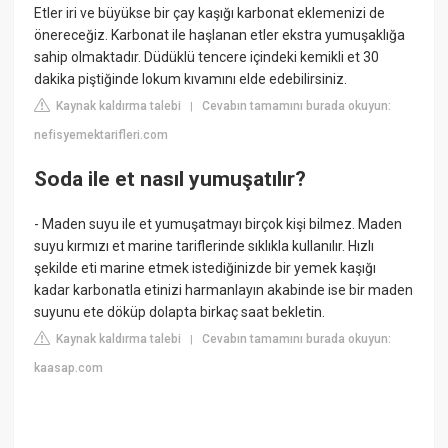
Etler iri ve büyükse bir çay kaşığı karbonat eklemenizi de
önereceğiz. Karbonat ile haşlanan etler ekstra yumuşaklığa
sahip olmaktadır. Düdüklü tencere içindeki kemikli et 30
dakika piştiğinde lokum kıvamını elde edebilirsiniz.
Kaynak kaldırma talebi
Cevabın tamamını burada okuyun:
|
nefisyemektarifleri.com
Soda ile et nasıl yumuşatılır?
- Maden suyu ile et yumuşatmayı birçok kişi bilmez. Maden
suyu kırmızı et marine tariflerinde sıklıkla kullanılır. Hızlı
şekilde eti marine etmek istediğinizde bir yemek kaşığı
kadar karbonatla etinizi harmanlayın akabinde ise bir maden
suyunu ete döküp dolapta birkaç saat bekletin.
Kaynak kaldırma talebi
Cevabın tamamını burada okuyun:
|
kaasap.com