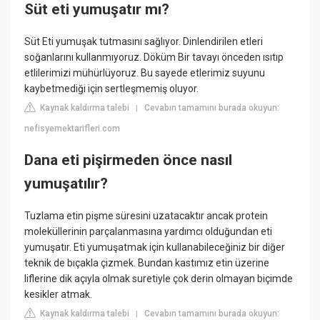
Süt eti yumuşatır mı?
Süt Eti yumuşak tutmasını sağlıyor. Dinlendirilen etleri
soğanlarını kullanmıyoruz. Döküm Bir tavayı önceden ısıtıp
etlilerimizi mühürlüyoruz. Bu sayede etlerimiz suyunu
kaybetmediği için sertleşmemiş oluyor.
Kaynak kaldırma talebi
Cevabın tamamını burada okuyun:
|
nefisyemektarifleri.com
Dana eti pişirmeden önce nasıl
yumuşatılır?
Tuzlama etin pişme süresini uzatacaktır ancak protein
moleküllerinin parçalanmasına yardımcı olduğundan eti
yumuşatır. Eti yumuşatmak için kullanabileceğiniz bir diğer
teknik de bıçakla çizmek. Bundan kastımız etin üzerine
liflerine dik açıyla olmak suretiyle çok derin olmayan biçimde
kesikler atmak.
Kaynak kaldırma talebi
Cevabın tamamını burada okuyun:
|