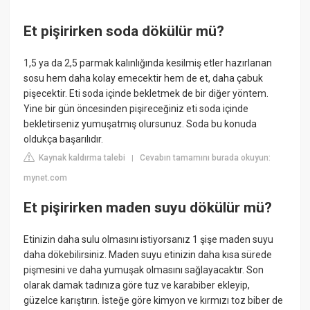
Et pişirirken soda dökülür mü?
1,5 ya da 2,5 parmak kalınlığında kesilmiş etler hazırlanan
sosu hem daha kolay emecektir hem de et, daha çabuk
pişecektir. Eti soda içinde bekletmek de bir diğer yöntem.
Yine bir gün öncesinden pişireceğiniz eti soda içinde
bekletirseniz yumuşatmış olursunuz. Soda bu konuda
oldukça başarılıdır.
Kaynak kaldırma talebi
Cevabın tamamını burada okuyun:
|
mynet.com
Et pişirirken maden suyu dökülür mü?
Etinizin daha sulu olmasını istiyorsanız 1 şişe maden suyu
daha dökebilirsiniz. Maden suyu etinizin daha kısa sürede
pişmesini ve daha yumuşak olmasını sağlayacaktır. Son
olarak damak tadınıza göre tuz ve karabiber ekleyip,
güzelce karıştırın. İsteğe göre kimyon ve kırmızı toz biber de