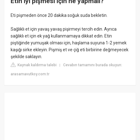
Etin iyi pişmesi için ne yapmalı?
Eti pişmeden önce 20 dakika soğuk suda bekletin.
Sağlıklı et için yavaş yavaş pişirmeyi tercih edin. Ayrıca
sağlıklı et için ek yağ kullanmamaya dikkat edin. Etin
piştiğinde yumuşak olması için, haşlama suyuna 1-2 yemek
kaşığı sirke ekleyin. Pişmiş et ve çiğ eti birbirine değmeyecek
şekilde saklayın.
Kaynak kaldırma talebi
Cevabın tamamını burada okuyun:
|
arasarnavutkoy.com.tr