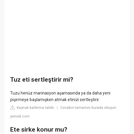
Tuz eti sertleştirir mi?
Tuzu henüz marinasyon aşamasında ya da daha yeni
pişirmeye başlamışken atmak etinizi sertleştirir.
Kaynak kaldırma talebi
Cevabın tamamını burada okuyun:
|
yemek.com
Ete sirke konur mu?