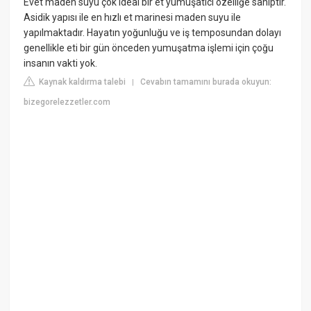
Evet maden suyu çok ideal bir et yumuşatıcı özelliğe sahiptir.
Asidik yapısı ile en hızlı et marinesi maden suyu ile
yapılmaktadır. Hayatın yoğunluğu ve iş temposundan dolayı
genellikle eti bir gün önceden yumuşatma işlemi için çoğu
insanın vakti yok.
Kaynak kaldırma talebi
Cevabın tamamını burada okuyun:
|
bizegorelezzetler.com