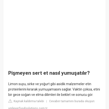
Pişmeyen sert et nasıl yumuşatılır?
Limon suyu, sirke ve yoğurt gibi asidik malzemeler etin
proteinlerini kırarak yumuşamasını sağlar. Vaktin çoksa, etini
bir gece soğan ve elma dilimleri ile beklet ve sonucu gör.
Kaynak kaldırma talebi
Cevabın tamamını burada okuyun:
|
unileverfoodsolutions.com.tr