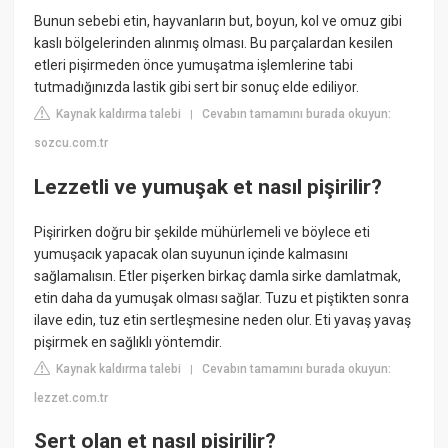
Bunun sebebi etin, hayvanların but, boyun, kol ve omuz gibi
kaslı bölgelerinden alınmış olması. Bu parçalardan kesilen
etleri pişirmeden önce yumuşatma işlemlerine tabi
tutmadığınızda lastik gibi sert bir sonuç elde ediliyor.
Kaynak kaldırma talebi
Cevabın tamamını burada okuyun:
|
sozcu.com.tr
Lezzetli ve yumuşak et nasıl pişirilir?
Pişirirken doğru bir şekilde mühürlemeli ve böylece eti
yumuşacık yapacak olan suyunun içinde kalmasını
sağlamalısın. Etler pişerken birkaç damla sirke damlatmak,
etin daha da yumuşak olması sağlar. Tuzu et piştikten sonra
ilave edin, tuz etin sertleşmesine neden olur. Eti yavaş yavaş
pişirmek en sağlıklı yöntemdir.
Kaynak kaldırma talebi
Cevabın tamamını burada okuyun:
|
lezzet.com.tr
Sert olan et nasıl pişirilir?