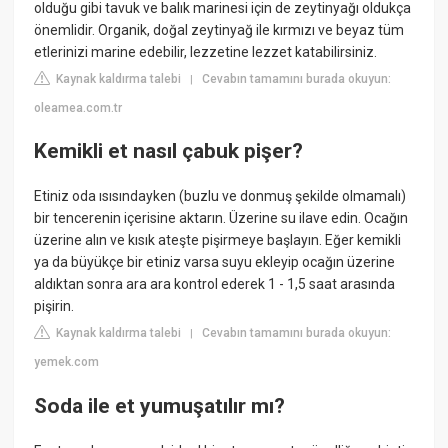
olduğu gibi tavuk ve balık marinesi için de zeytinyağı oldukça
önemlidir. Organik, doğal zeytinyağ ile kırmızı ve beyaz tüm
etlerinizi marine edebilir, lezzetine lezzet katabilirsiniz.
Kaynak kaldırma talebi
Cevabın tamamını burada okuyun:
|
oleamea.com.tr
Kemikli et nasıl çabuk pişer?
Etiniz oda ısısındayken (buzlu ve donmuş şekilde olmamalı)
bir tencerenin içerisine aktarın. Üzerine su ilave edin. Ocağın
üzerine alın ve kısık ateşte pişirmeye başlayın. Eğer kemikli
ya da büyükçe bir etiniz varsa suyu ekleyip ocağın üzerine
aldıktan sonra ara ara kontrol ederek 1 - 1,5 saat arasında
pişirin.
Kaynak kaldırma talebi
Cevabın tamamını burada okuyun:
|
yemek.com
Soda ile et yumuşatılır mı?