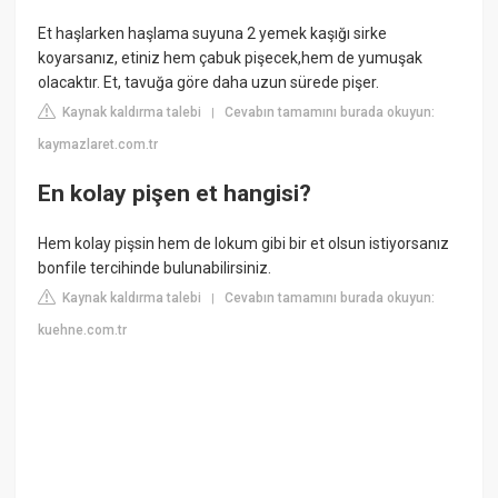
Et haşlarken haşlama suyuna 2 yemek kaşığı sirke
koyarsanız, etiniz hem çabuk pişecek,hem de yumuşak
olacaktır. Et, tavuğa göre daha uzun sürede pişer.
Kaynak kaldırma talebi
Cevabın tamamını burada okuyun:
|
kaymazlaret.com.tr
En kolay pişen et hangisi?
Hem kolay pişsin hem de lokum gibi bir et olsun istiyorsanız
bonfile tercihinde bulunabilirsiniz.
Kaynak kaldırma talebi
Cevabın tamamını burada okuyun:
|
kuehne.com.tr