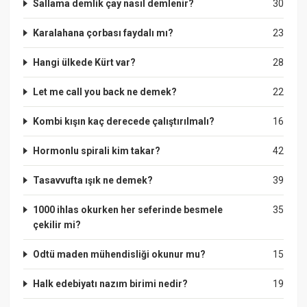
Sallama demlik çay nasıl demlenir?
30
Karalahana çorbası faydalı mı?
23
Hangi ülkede Kürt var?
28
Let me call you back ne demek?
22
Kombi kışın kaç derecede çalıştırılmalı?
16
Hormonlu spirali kim takar?
42
Tasavvufta ışık ne demek?
39
1000 ihlas okurken her seferinde besmele
35
çekilir mi?
Odtü maden mühendisliği okunur mu?
15
Halk edebiyatı nazım birimi nedir?
19