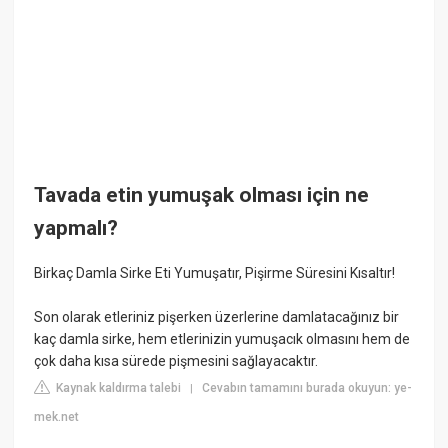
Tavada etin yumuşak olması için ne
yapmalı?
Birkaç Damla Sirke Eti Yumuşatır, Pişirme Süresini Kısaltır!
Son olarak etleriniz pişerken üzerlerine damlatacağınız bir
kaç damla sirke, hem etlerinizin yumuşacık olmasını hem de
çok daha kısa sürede pişmesini sağlayacaktır.
Kaynak kaldırma talebi
Cevabın tamamını burada okuyun: ye-
|
mek.net