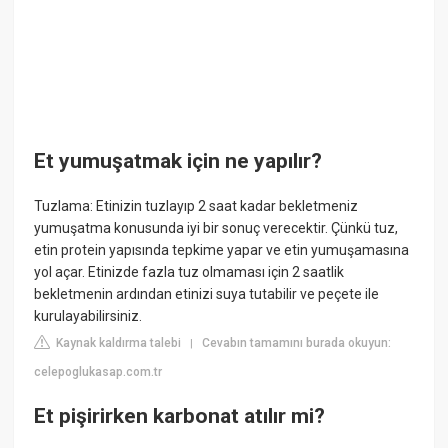
Et yumuşatmak için ne yapılır?
Tuzlama: Etinizin tuzlayıp 2 saat kadar bekletmeniz
yumuşatma konusunda iyi bir sonuç verecektir. Çünkü tuz,
etin protein yapısında tepkime yapar ve etin yumuşamasına
yol açar. Etinizde fazla tuz olmaması için 2 saatlik
bekletmenin ardından etinizi suya tutabilir ve peçete ile
kurulayabilirsiniz.
Kaynak kaldırma talebi
Cevabın tamamını burada okuyun:
|
celepoglukasap.com.tr
Et pişirirken karbonat atılır mi?