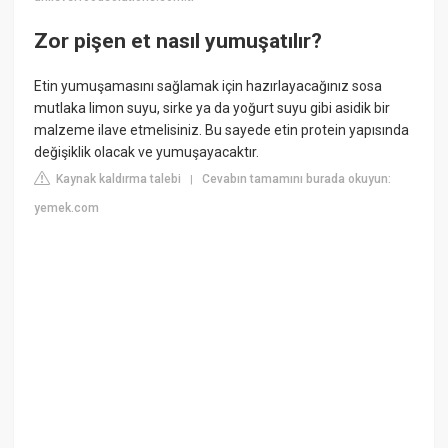
Zor pişen et nasıl yumuşatılır?
Etin yumuşamasını sağlamak için hazırlayacağınız sosa
mutlaka limon suyu, sirke ya da yoğurt suyu gibi asidik bir
malzeme ilave etmelisiniz. Bu sayede etin protein yapısında
değişiklik olacak ve yumuşayacaktır.
Kaynak kaldırma talebi
Cevabın tamamını burada okuyun:
|
yemek.com