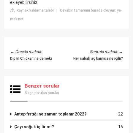
ekleyebilirsiniz.
Kaynak kaldırma talebi
Cevabın tamamını burada okuyun: ye-
|
mek.net
←
Önceki makale
Sonraki makale
→
Dip In Chicken ne demek?
Her sabah aç karnına ne içilir?
Benzer sorular
Sıkça sorulan sorular
Antep fıstığı ne zaman toplanır 2022?
22
Çayı soğuk içilir mi?
16