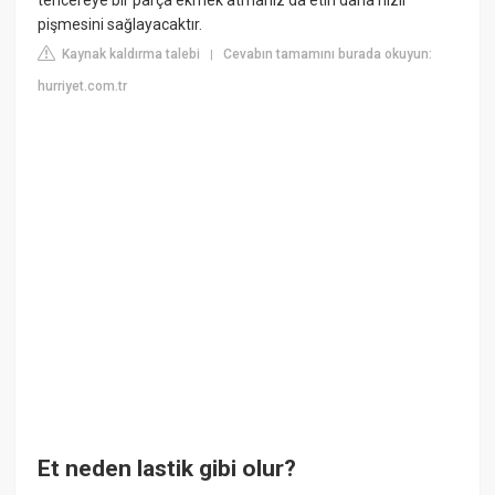
pişmesini sağlayacaktır.
Kaynak kaldırma talebi
Cevabın tamamını burada okuyun:
|
hurriyet.com.tr
Et neden lastik gibi olur?