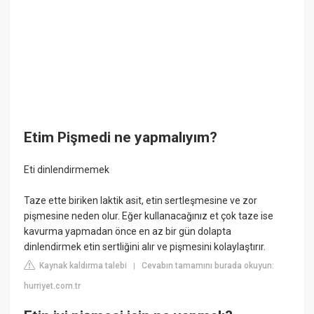
Etim Pişmedi ne yapmalıyım?
Eti dinlendirmemek
Taze ette biriken laktik asit, etin sertleşmesine ve zor
pişmesine neden olur. Eğer kullanacağınız et çok taze ise
kavurma yapmadan önce en az bir gün dolapta
dinlendirmek etin sertliğini alır ve pişmesini kolaylaştırır.
Kaynak kaldırma talebi
Cevabın tamamını burada okuyun:
|
hurriyet.com.tr