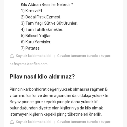
Kilo Aldıran Besinler Nelerdir?
1) Kırmızı Et.
2) Doğal Fıstık Ezmesi.
3) Tam Yağlı Süt ve Süt Ürünleri.
4) Tam Tahıllı Ekmekler.
5) Bitkisel Yağlar.
6) Kuru Yemişler.
7) Patates.
Kaynak kaldırma talebi
Cevabın tamamını burada okuyun:
|
nefisyemektarifleri.com
Pilav nasıl kilo aldırmaz?
Pirincin karbonhidrat değeri yüksek olmasına rağmen B
vitamini, fosfor ve demir açısından da oldukça yüksektir.
Beyaz pirince göre kepekli pirinçte daha yüksek lif
bulunduğundan diyette olan kişilerin ya da kilo almak
istemeyen kişilerin kepekli pirinç tüketmeleri önerilir.
Kaynak kaldırma talebi
Cevabın tamamını burada okuyun:
|