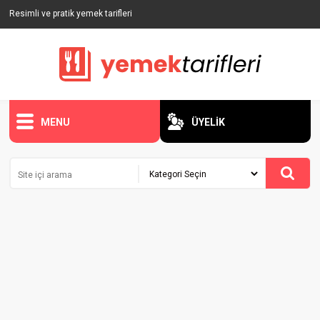
Resimli ve pratik yemek tarifleri
MENU
ÜYELİK