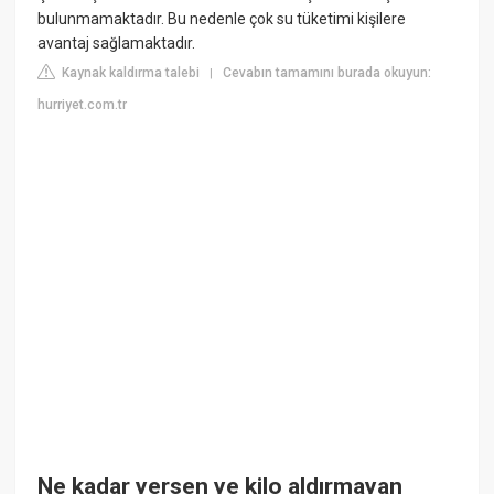
bulunmamaktadır. Bu nedenle çok su tüketimi kişilere
avantaj sağlamaktadır.
Kaynak kaldırma talebi
Cevabın tamamını burada okuyun:
|
hurriyet.com.tr
Ne kadar yersen ye kilo aldırmayan