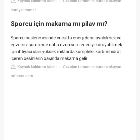
Kaynak kaldırma talebi
Cevabın tamamını burada okuyun:
|
hurriyet.com.tr
Sporcu için makarna mı pilav mı?
Sporcu beslenmesinde vücutta enerji depolayabilmek ve
egzersiz sürecinde daha uzun süre enerjiyi koruyabilmek
için ihtiyacı olan yüksek miktarda kompleks karbonhidrat
içeren besinlerin başında makarna gelir.
Kaynak kaldırma talebi
Cevabın tamamını burada okuyun:
|
rafinera.com