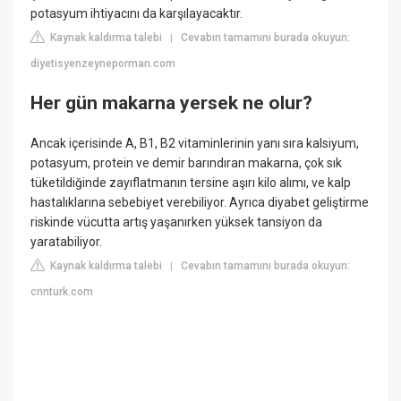
potasyum ihtiyacını da karşılayacaktır.
Kaynak kaldırma talebi
Cevabın tamamını burada okuyun:
|
diyetisyenzeyneporman.com
Her gün makarna yersek ne olur?
Ancak içerisinde A, B1, B2 vitaminlerinin yanı sıra kalsiyum,
potasyum, protein ve demir barındıran makarna, çok sık
tüketildiğinde zayıflatmanın tersine aşırı kilo alımı, ve kalp
hastalıklarına sebebiyet verebiliyor. Ayrıca diyabet geliştirme
riskinde vücutta artış yaşanırken yüksek tansiyon da
yaratabiliyor.
Kaynak kaldırma talebi
Cevabın tamamını burada okuyun:
|
cnnturk.com