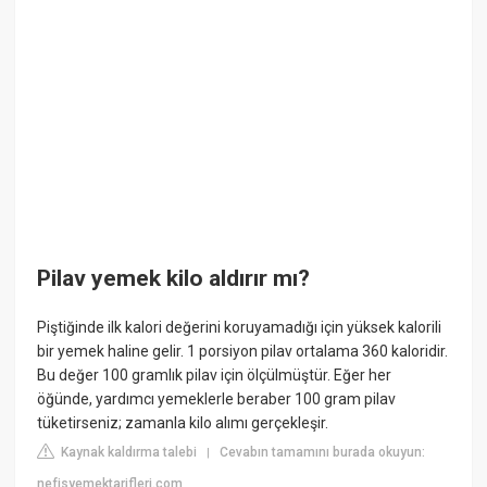
Pilav yemek kilo aldırır mı?
Piştiğinde ilk kalori değerini koruyamadığı için yüksek kalorili
bir yemek haline gelir. 1 porsiyon pilav ortalama 360 kaloridir.
Bu değer 100 gramlık pilav için ölçülmüştür. Eğer her
öğünde, yardımcı yemeklerle beraber 100 gram pilav
tüketirseniz; zamanla kilo alımı gerçekleşir.
Kaynak kaldırma talebi
Cevabın tamamını burada okuyun:
|
nefisyemektarifleri.com