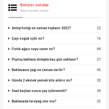
Benzer sorular
Sıkça sorulan sorular
Antep fıstığı ne zaman toplanır 2022?
22
Çayı soğuk içilir mi?
16
Fıstık ağacı suyu sever mi?
44
Pişmiş baklava dolapta kaç gün saklanır?
27
Baklavanın yağı ne zaman verilir?
45
Günde 2 ekmek yemek kilo aldırır mı?
20
Saat kaçtan sonra çay içilmemeli?
34
Baklavada tereyağ olur mu?
25