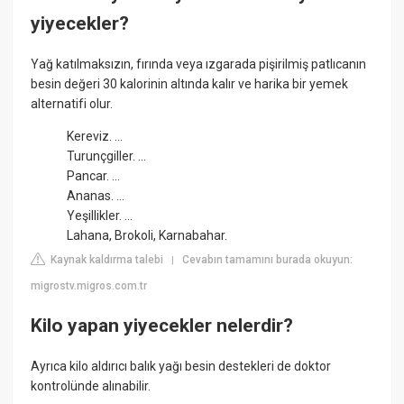
yiyecekler?
Yağ katılmaksızın, fırında veya ızgarada pişirilmiş patlıcanın
besin değeri 30 kalorinin altında kalır ve harika bir yemek
alternatifi olur.
Kereviz. ...
Turunçgiller. ...
Pancar. ...
Ananas. ...
Yeşillikler. ...
Lahana, Brokoli, Karnabahar.
Kaynak kaldırma talebi
Cevabın tamamını burada okuyun:
|
migrostv.migros.com.tr
Kilo yapan yiyecekler nelerdir?
Ayrıca kilo aldırıcı balık yağı besin destekleri de doktor
kontrolünde alınabilir.