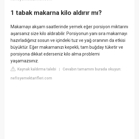
1 tabak makarna kilo aldırır mı?
Makarnayı akşam saatlerinde yemek eğer porsiyon miktarını
aşarsanız size kilo aldırabilir. Porsiyonun yanı sıra makarnayı
hazırladığınız sosun ve içindeki tuz ve yağ oranının da etkisi
büyüktür. Eğer makarnanızı kepekli, tam buğday tüketir ve
porsiyona dikkat ederseniz kilo alma problemi
yaşamazsınız.
Kaynak kaldırma talebi
Cevabın tamamını burada okuyun:
|
nefisyemektarifleri.com