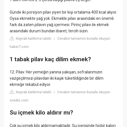
Günde iki porsiyon pilav yiyen bir kişi ortalama 400 kcal alıyor.
Oysa ekmekte yağ yok. Ekmekle pilav arasındaki en önemli
fark da zaten pilavın yağ içermesi. Pirinç pilavı ile ekmek
arasındaki durum bundan ibaret, tercih sizin.
Kaynak kaldırma talebi
Cevabın tamamını burada okuyun:
|
haber7.com
1 tabak pilav kaç dilim ekmek?
12. Pilav. Her yemeğin yanına yakışan, sofralarımızın
vazgeçilmezi pilavdan iki kaşık tüketildiğinde bir dilim
ekmeğe tekabül ediyor.
Kaynak kaldırma talebi
Cevabın tamamını burada okuyun:
|
onedio.com
Su içmek kilo aldırır mı?
Çok su içmek kilo aldırmamaktadır. Su içerisinde hiçbir kalori