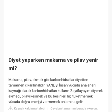
Diyet yaparken makarna ve pilav yenir
mi?
Makarna, pilav, ekmek gibi karbonhidratlar diyetten
tamamen çıkarılmalıdır: YANLIŞ. İnsan vücudu ana enerji
kaynağı olarak karbonhidratları kullanır. Zayıflayayım diyerek
ekmeği, pilavı kesmek ve bu besinleri hiç tüketmemek
vücuda doğru enerjiyi vermemek anlamına gelir.
Kaynak kaldırma talebi
Cevabın tamamını burada okuyun:
|