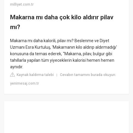
milliyet.com.tr
Makarna mı daha çok kilo aldırır pilav
mı?
Makarna mı daha kalorili, pilav mı? Beslenme ve Diyet
Uzmanı Esra Kurtuluş, 'Makarnanın kilo aldırıp aldırmadığı'
konusuna da temas ederek, "Makarna, pilav, bulgur gibi
tahıllarla yapılan tüm yiyeceklerin kalorisi hemen hemen
aynıdır.
Kaynak kaldırma talebi
Cevabın tamamını burada okuyun:
|
yenimesaj.com.tr