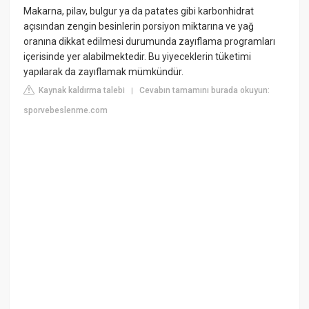
Makarna, pilav, bulgur ya da patates gibi karbonhidrat
açısından zengin besinlerin porsiyon miktarına ve yağ
oranına dikkat edilmesi durumunda zayıflama programları
içerisinde yer alabilmektedir. Bu yiyeceklerin tüketimi
yapılarak da zayıflamak mümkündür.
Kaynak kaldırma talebi
Cevabın tamamını burada okuyun:
|
sporvebeslenme.com