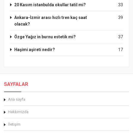
20 Kasım istanbulda okullar tatil mi?
33
Ankara-İzmir arası hızlı tren kaç saat
39
olacak?
Özge Yağız in burnu estetik mi?
37
Haşimi aşireti nedir?
17
SAYFALAR
Ana sayfa
Hakkimizda
İletişim