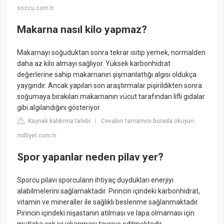
sozcu.com.tr
Makarna nasıl kilo yapmaz?
Makarnayı soğuduktan sonra tekrar ısıtıp yemek, normalden
daha az kilo almayı sağlıyor. Yüksek karbonhidrat
değerlerine sahip makarnanın şişmanlattığı algısı oldukça
yaygındır. Ancak yapılan son araştırmalar pişirildikten sonra
soğumaya bırakılan makarnanın vücut tarafından lifli gıdalar
gibi algılandığını gösteriyor.
Kaynak kaldırma talebi
Cevabın tamamını burada okuyun:
|
milliyet.com.tr
Spor yapanlar neden pilav yer?
Sporcu pilavı sporcuların ihtiyaç duydukları enerjiyi
alabilmelerini sağlamaktadır. Pirincin içindeki karbonhidrat,
vitamin ve mineraller ile sağlıklı beslenme sağlanmaktadır.
Pirincin içindeki nişastanın atılması ve lapa olmaması için
mutlaka çok iyi yıkanması tavsiye edilmektedir.