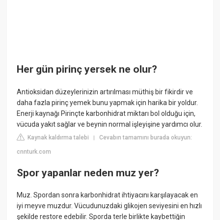
Her gün pirinç yersek ne olur?
Antioksidan düzeylerinizin artırılması müthiş bir fikirdir ve
daha fazla pirinç yemek bunu yapmak için harika bir yoldur.
Enerji kaynağı Pirinçte karbonhidrat miktarı bol olduğu için,
vücuda yakıt sağlar ve beynin normal işleyişine yardımcı olur.
Kaynak kaldırma talebi
Cevabın tamamını burada okuyun:
|
cnnturk.com
Spor yapanlar neden muz yer?
Muz. Spordan sonra karbonhidrat ihtiyacını karşılayacak en
iyi meyve muzdur. Vücudunuzdaki glikojen seviyesini en hızlı
şekilde restore edebilir. Sporda terle birlikte kaybettiğin