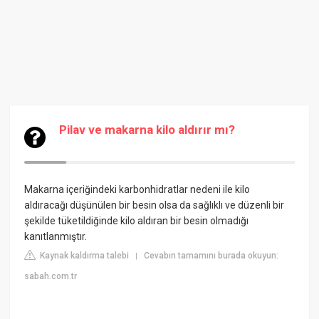
Pilav ve makarna kilo aldırır mı?
Makarna içeriğindeki karbonhidratlar nedeni ile kilo
aldıracağı düşünülen bir besin olsa da sağlıklı ve düzenli bir
şekilde tüketildiğinde kilo aldıran bir besin olmadığı
kanıtlanmıştır.
Kaynak kaldırma talebi
Cevabın tamamını burada okuyun:
|
sabah.com.tr