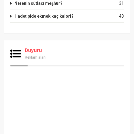
Nerenin sütlacı meşhur?
31
1 adet pide ekmek kaç kalori?
43
Duyuru
Reklam alanı