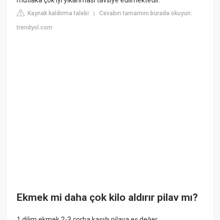
Kaynak kaldırma talebi
Cevabın tamamını burada okuyun:
|
trendyol.com
Ekmek mi daha çok kilo aldırır pilav mı?
1 dilim ekmek 2-3 çorba kaşığı pilava eş değer