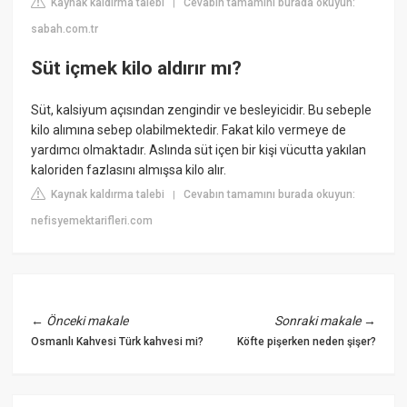
Kaynak kaldırma talebi
Cevabın tamamını burada okuyun:
|
sabah.com.tr
Süt içmek kilo aldırır mı?
Süt, kalsiyum açısından zengindir ve besleyicidir. Bu sebeple
kilo alımına sebep olabilmektedir. Fakat kilo vermeye de
yardımcı olmaktadır. Aslında süt içen bir kişi vücutta yakılan
kaloriden fazlasını almışsa kilo alır.
Kaynak kaldırma talebi
Cevabın tamamını burada okuyun:
|
nefisyemektarifleri.com
←
Önceki makale
Sonraki makale
→
Osmanlı Kahvesi Türk kahvesi mi?
Köfte pişerken neden şişer?