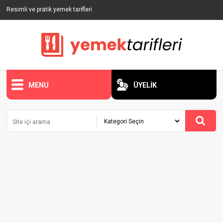
Resimli ve pratik yemek tarifleri
MENU
ÜYELİK