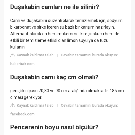
Duşakabin camları ne ile silinir?
Camı ve duşakabini düzenli olarak temizlemek için, sodyum
bikarbonat ve sirke içeren su bazlı bir karışım hazırlayın.
Alternatif olarak da hem mükemmel kireç sökücü hem de
etkili bir temizleme etkisi olan limon suyu ya da tuzu
kullanın.
Kaynak kaldırma talebi
Cevabın tamamını burada okuyun:
|
haberturk.com
Duşakabin camı kaç cm olmalı?
genişlik ölçüsü 70,80 ve 90 cm aralığında olmaktadır. 185 cm
olması gerekiyor.
Kaynak kaldırma talebi
Cevabın tamamını burada okuyun:
|
facebook.com
Pencerenin boyu nasıl ölçülür?