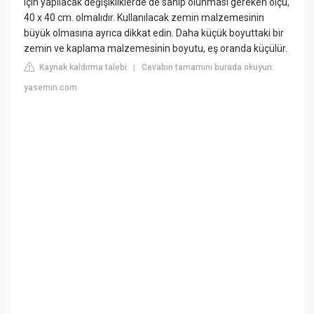
için yapılacak değişikliklerde de sahip olunması gereken ölçü,
40 x 40 cm. olmalıdır. Kullanılacak zemin malzemesinin
büyük olmasına ayrıca dikkat edin. Daha küçük boyuttaki bir
zemin ve kaplama malzemesinin boyutu, eş oranda küçülür.
Kaynak kaldırma talebi
Cevabın tamamını burada okuyun:
|
yasemin.com