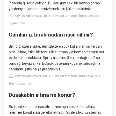
7 damla gliserin ekleyin. Bu karışımı eski bir naylon çorap
yardımıyla camları temizlemek için kullanabilirsiniz.
Kaynak kaldırma talebi
Cevabın tamamını burada okuyun:
|
mynet.com
Camları iz bırakmadan nasıl silinir?
Bilindiği üzere sirke, temizlikte en çok kullanılan sıvılardan
birisi. Sirke, etkili bir temizlik sunmasıyla hemen hemen her
evde bulunmaktadır. Sprey şişesine 3 su bardağı su, 2 su
bardağı beyaz sirke, bulaşık deterjanı koyarak sileceğiniz
camların ışıltısına şaşıracaksınız.
Kaynak kaldırma talebi
Cevabın tamamını burada okuyun:
|
fotomac.com.tr
Duşakabin altına ne konur?
Su ile silikonun temas etmemesi için duşakabin altına
mermer konulması gerekmektedir. Su ile silikonun temas