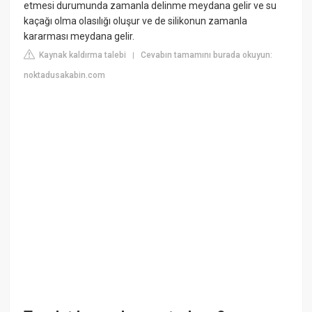
etmesi durumunda zamanla delinme meydana gelir ve su
kaçağı olma olasılığı oluşur ve de silikonun zamanla
kararması meydana gelir.
Kaynak kaldırma talebi
Cevabın tamamını burada okuyun:
|
noktadusakabin.com