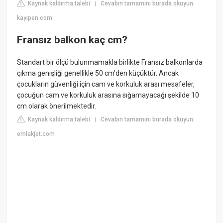
Kaynak kaldırma talebi
Cevabın tamamını burada okuyun:
|
kayipen.com
Fransız balkon kaç cm?
Standart bir ölçü bulunmamakla birlikte Fransız balkonlarda
çıkma genişliği genellikle 50 cm'den küçüktür. Ancak
çocukların güvenliği için cam ve korkuluk arası mesafeler,
çocuğun cam ve korkuluk arasına sığamayacağı şekilde 10
cm olarak önerilmektedir.
Kaynak kaldırma talebi
Cevabın tamamını burada okuyun:
|
emlakjet.com