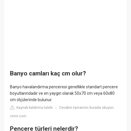
Banyo camları kaç cm olur?
Banyo havalandırma penceresi genellikle standart pencere
boyutlarındadır ve en yaygın olarak 50x70 cm veya 60x80
cm ölçülerinde bulunur.
Kaynak kaldırma talebi
Cevabın tamamını burada okuyun:
|
cimri.com
Pencere türleri nelerdir?