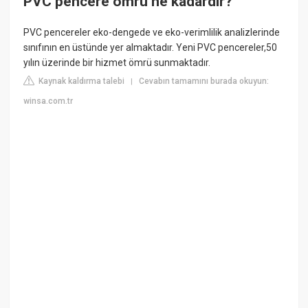
PVC pencere ömrü ne kadardır?
PVC pencereler eko-dengede ve eko-verimlilik analizlerinde
sınıfının en üstünde yer almaktadır. Yeni PVC pencereler,50
yılın üzerinde bir hizmet ömrü sunmaktadır.
Kaynak kaldırma talebi
Cevabın tamamını burada okuyun:
|
winsa.com.tr