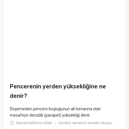
Pencerenin yerden yüksekliğine ne
denir?
Döşemeden pencere boşluğunun alt kenarına olan
mesafeye denizlik (parapet) yüksekliği denir.
Kaynak kaldırma talebi
Cevabın tamamını burada okuyun:
|