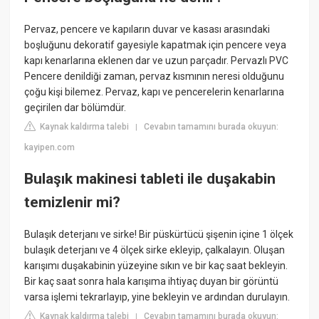
Pervaz, pencere ve kapıların duvar ve kasası arasındaki
boşluğunu dekoratif gayesiyle kapatmak için pencere veya
kapı kenarlarına eklenen dar ve uzun parçadır. Pervazlı PVC
Pencere denildiği zaman, pervaz kısmının neresi olduğunu
çoğu kişi bilemez. Pervaz, kapı ve pencerelerin kenarlarına
geçirilen dar bölümdür.
Kaynak kaldırma talebi
Cevabın tamamını burada okuyun:
|
kayipen.com
Bulaşık makinesi tableti ile duşakabin
temizlenir mi?
Bulaşık deterjanı ve sirke! Bir püskürtücü şişenin içine 1 ölçek
bulaşık deterjanı ve 4 ölçek sirke ekleyip, çalkalayın. Oluşan
karışımı duşakabinin yüzeyine sıkın ve bir kaç saat bekleyin.
Bir kaç saat sonra hala karışıma ihtiyaç duyan bir görüntü
varsa işlemi tekrarlayıp, yine bekleyin ve ardından durulayın.
Kaynak kaldırma talebi
Cevabın tamamını burada okuyun:
|