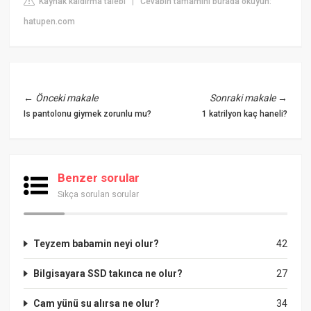
Kaynak kaldırma talebi
Cevabın tamamını burada okuyun:
|
hatupen.com
←
Önceki makale
Sonraki makale
→
Is pantolonu giymek zorunlu mu?
1 katrilyon kaç haneli?
Benzer sorular
Sıkça sorulan sorular
Teyzem babamin neyi olur?
42
Bilgisayara SSD takınca ne olur?
27
Cam yünü su alırsa ne olur?
34