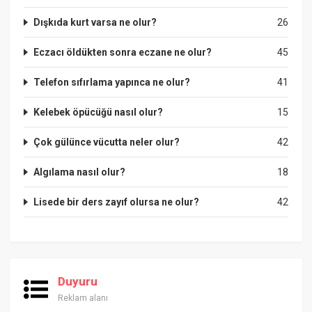
Dışkıda kurt varsa ne olur?
26
Eczacı öldükten sonra eczane ne olur?
45
Telefon sıfırlama yapınca ne olur?
41
Kelebek öpücüğü nasıl olur?
15
Çok gülünce vücutta neler olur?
42
Algılama nasıl olur?
18
Lisede bir ders zayıf olursa ne olur?
42
Duyuru
Reklam alanı