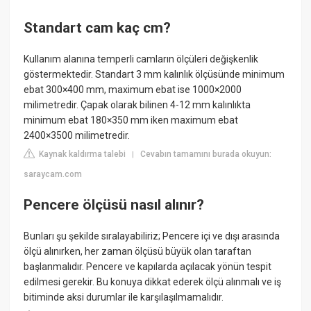
Standart cam kaç cm?
Kullanım alanına temperli camların ölçüleri değişkenlik
göstermektedir. Standart 3 mm kalınlık ölçüsünde minimum
ebat 300×400 mm, maximum ebat ise 1000×2000
milimetredir. Çapak olarak bilinen 4-12 mm kalınlıkta
minimum ebat 180×350 mm iken maximum ebat
2400×3500 milimetredir.
Kaynak kaldırma talebi
Cevabın tamamını burada okuyun:
|
saraycam.com
Pencere ölçüsü nasıl alınır?
Bunları şu şekilde sıralayabiliriz; Pencere içi ve dışı arasında
ölçü alınırken, her zaman ölçüsü büyük olan taraftan
başlanmalıdır. Pencere ve kapılarda açılacak yönün tespit
edilmesi gerekir. Bu konuya dikkat ederek ölçü alınmalı ve iş
bitiminde aksi durumlar ile karşılaşılmamalıdır.