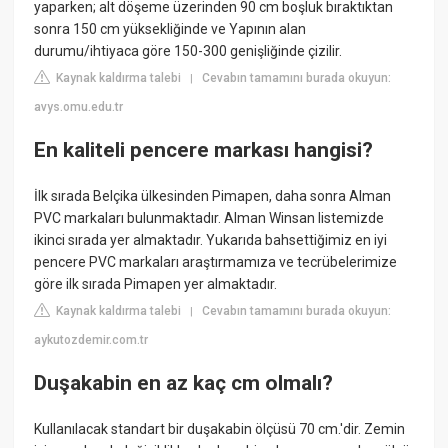
yaparken; alt döşeme üzerinden 90 cm boşluk bıraktıktan
sonra 150 cm yüksekliğinde ve Yapının alan
durumu/ihtiyaca göre 150-300 genişliğinde çizilir.
Kaynak kaldırma talebi
Cevabın tamamını burada okuyun:
|
avys.omu.edu.tr
En kaliteli pencere markası hangisi?
İlk sırada Belçika ülkesinden Pimapen, daha sonra Alman
PVC markaları bulunmaktadır. Alman Winsan listemizde
ikinci sırada yer almaktadır. Yukarıda bahsettiğimiz en iyi
pencere PVC markaları araştırmamıza ve tecrübelerimize
göre ilk sırada Pimapen yer almaktadır.
Kaynak kaldırma talebi
Cevabın tamamını burada okuyun:
|
aykutozdemir.com.tr
Duşakabin en az kaç cm olmalı?
Kullanılacak standart bir duşakabin ölçüsü 70 cm.'dir. Zemin