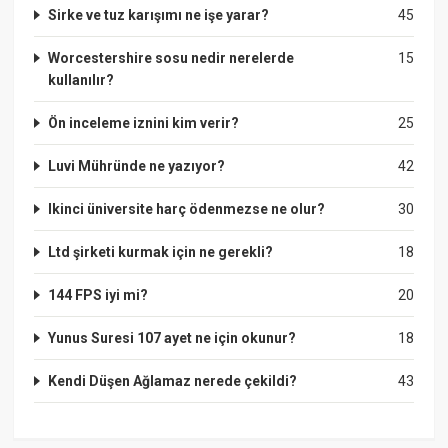
Sirke ve tuz karışımı ne işe yarar?
45
Worcestershire sosu nedir nerelerde
15
kullanılır?
Ön inceleme iznini kim verir?
25
Luvi Mühründe ne yazıyor?
42
Ikinci üniversite harç ödenmezse ne olur?
30
Ltd şirketi kurmak için ne gerekli?
18
144 FPS iyi mi?
20
Yunus Suresi 107 ayet ne için okunur?
18
Kendi Düşen Ağlamaz nerede çekildi?
43