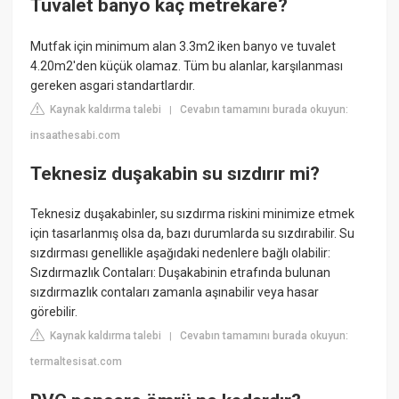
Tuvalet banyo kaç metrekare?
Mutfak için minimum alan 3.3m2 iken banyo ve tuvalet
4.20m2'den küçük olamaz. Tüm bu alanlar, karşılanması
gereken asgari standartlardır.
Kaynak kaldırma talebi
Cevabın tamamını burada okuyun:
|
insaathesabi.com
Teknesiz duşakabin su sızdırır mi?
Teknesiz duşakabinler, su sızdırma riskini minimize etmek
için tasarlanmış olsa da, bazı durumlarda su sızdırabilir. Su
sızdırması genellikle aşağıdaki nedenlere bağlı olabilir:
Sızdırmazlık Contaları: Duşakabinin etrafında bulunan
sızdırmazlık contaları zamanla aşınabilir veya hasar
görebilir.
Kaynak kaldırma talebi
Cevabın tamamını burada okuyun:
|
termaltesisat.com