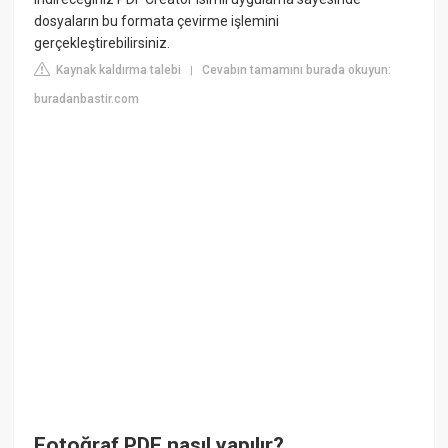
dosyaların bu formata çevirme işlemini
gerçekleştirebilirsiniz.
Kaynak kaldırma talebi
Cevabın tamamını burada okuyun:
|
buradanbastir.com
Fotoğraf PDF nasıl yapılır?