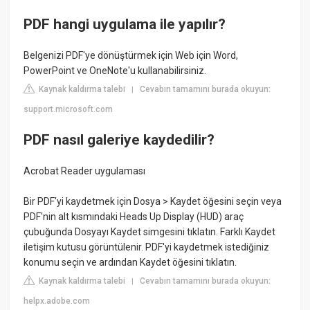
PDF hangi uygulama ile yapılır?
Belgenizi PDF'ye dönüştürmek için Web için Word,
PowerPoint ve OneNote'u kullanabilirsiniz.
Kaynak kaldırma talebi
Cevabın tamamını burada okuyun:
|
support.microsoft.com
PDF nasıl galeriye kaydedilir?
Acrobat Reader uygulaması
Bir PDF'yi kaydetmek için Dosya > Kaydet öğesini seçin veya
PDF'nin alt kısmındaki Heads Up Display (HUD) araç
çubuğunda Dosyayı Kaydet simgesini tıklatın. Farklı Kaydet
iletişim kutusu görüntülenir. PDF'yi kaydetmek istediğiniz
konumu seçin ve ardından Kaydet öğesini tıklatın.
Kaynak kaldırma talebi
Cevabın tamamını burada okuyun:
|
helpx.adobe.com