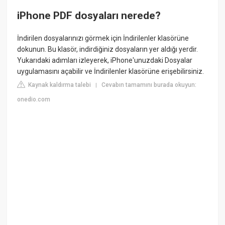
iPhone PDF dosyaları nerede?
İndirilen dosyalarınızı görmek için İndirilenler klasörüne
dokunun. Bu klasör, indirdiğiniz dosyaların yer aldığı yerdir.
Yukarıdaki adımları izleyerek, iPhone'unuzdaki Dosyalar
uygulamasını açabilir ve İndirilenler klasörüne erişebilirsiniz.
Kaynak kaldırma talebi
Cevabın tamamını burada okuyun:
|
onedio.com