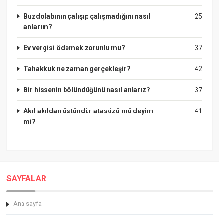
Buzdolabının çalışıp çalışmadığını nasıl
25
anlarım?
Ev vergisi ödemek zorunlu mu?
37
Tahakkuk ne zaman gerçekleşir?
42
Bir hissenin bölündüğünü nasıl anlarız?
37
Akıl akıldan üstündür atasözü mü deyim
41
mi?
SAYFALAR
Ana sayfa