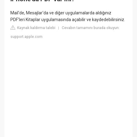
Mail'de, Mesajlar'da ve diğer uygulamalarda aldığınız
PDF'leri Kitaplar uygulamasında açabilir ve kaydedebilirsiniz.
Kaynak kaldırma talebi
Cevabın tamamını burada okuyun:
|
support.apple.com