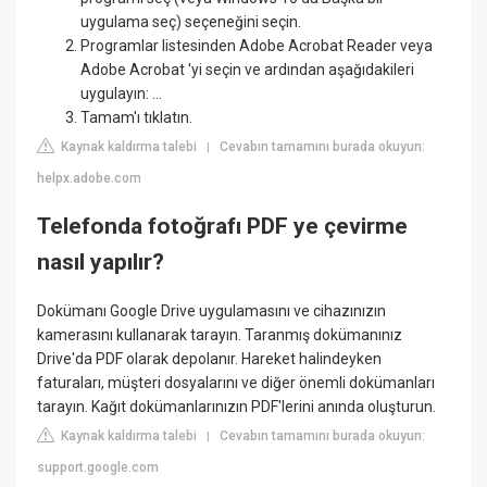
uygulama seç) seçeneğini seçin.
Programlar listesinden Adobe Acrobat Reader veya
Adobe Acrobat 'yi seçin ve ardından aşağıdakileri
uygulayın: ...
Tamam'ı tıklatın.
Kaynak kaldırma talebi
Cevabın tamamını burada okuyun:
|
helpx.adobe.com
Telefonda fotoğrafı PDF ye çevirme
nasıl yapılır?
Dokümanı Google Drive uygulamasını ve cihazınızın
kamerasını kullanarak tarayın. Taranmış dokümanınız
Drive'da PDF olarak depolanır. Hareket halindeyken
faturaları, müşteri dosyalarını ve diğer önemli dokümanları
tarayın. Kağıt dokümanlarınızın PDF'lerini anında oluşturun.
Kaynak kaldırma talebi
Cevabın tamamını burada okuyun:
|
support.google.com