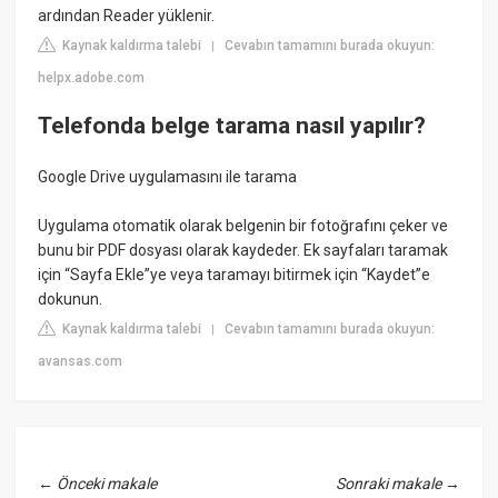
ardından Reader yüklenir.
Kaynak kaldırma talebi
Cevabın tamamını burada okuyun:
|
helpx.adobe.com
Telefonda belge tarama nasıl yapılır?
Google Drive uygulamasını ile tarama
Uygulama otomatik olarak belgenin bir fotoğrafını çeker ve
bunu bir PDF dosyası olarak kaydeder. Ek sayfaları taramak
için “Sayfa Ekle”ye veya taramayı bitirmek için “Kaydet”e
dokunun.
Kaynak kaldırma talebi
Cevabın tamamını burada okuyun:
|
avansas.com
←
Önceki makale
Sonraki makale
→