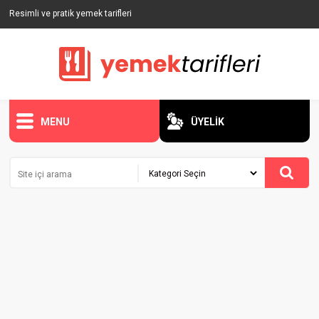
Resimli ve pratik yemek tarifleri
MENU
ÜYELİK