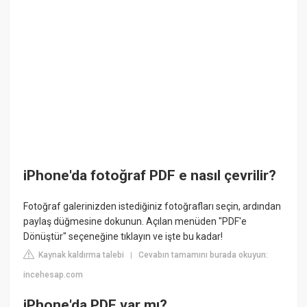
iPhone'da fotoğraf PDF e nasıl çevrilir?
Fotoğraf galerinizden istediğiniz fotoğrafları seçin, ardından
paylaş düğmesine dokunun. Açılan menüden "PDF'e
Dönüştür" seçeneğine tıklayın ve işte bu kadar!
Kaynak kaldırma talebi
Cevabın tamamını burada okuyun:
|
incehesap.com
iPhone'da PDF var mı?