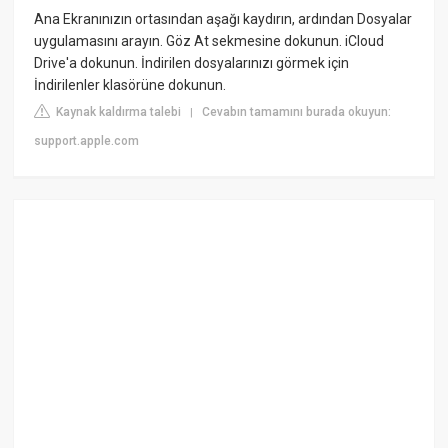
Ana Ekranınızın ortasından aşağı kaydırın, ardından Dosyalar
uygulamasını arayın. Göz At sekmesine dokunun. iCloud
Drive'a dokunun. İndirilen dosyalarınızı görmek için
İndirilenler klasörüne dokunun.
Kaynak kaldırma talebi
Cevabın tamamını burada okuyun:
|
support.apple.com