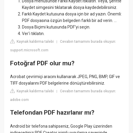
Dosya menüsünde Farklı Kaydet'itıklatın. Veya, Şeritte
Kaydet simgesini tıklatarak dosya kaydedebilirsiniz.
Farklı Kaydet kutusuna dosya için bir ad yazın. Önemli:
PDF dosyasına özgün belgeden farklı bir ad verin. ...
Dosya Biçimi kutusunda PDF'yi seçin.
Ver'i tıklatın.
Kaynak kaldırma talebi
Cevabın tamamını burada okuyun:
|
support.microsoft.com
Fotoğraf PDF olur mu?
Acrobat çevrimiçi aracını kullanarak JPEG, PNG, BMP, GIF ve
TIFF dosyalarını PDF belgelerine dönüştürebilirsiniz.
Kaynak kaldırma talebi
Cevabın tamamını burada okuyun:
|
adobe.com
Telefondan PDF hazırlanır mı?
Android bir telefona sahipseniz, Google Play üzerinden
indireceğiniz PDF Creator isimli uygulama sayesinde