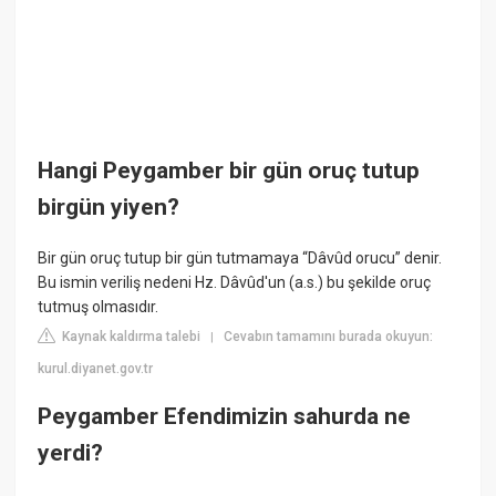
Hangi Peygamber bir gün oruç tutup
birgün yiyen?
Bir gün oruç tutup bir gün tutmamaya “Dâvûd orucu” denir.
Bu ismin veriliş nedeni Hz. Dâvûd'un (a.s.) bu şekilde oruç
tutmuş olmasıdır.
Kaynak kaldırma talebi
Cevabın tamamını burada okuyun:
|
kurul.diyanet.gov.tr
Peygamber Efendimizin sahurda ne
yerdi?