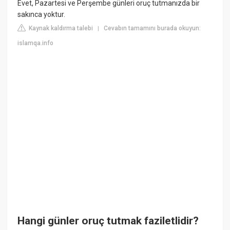
Evet, Pazartesi ve Perşembe günleri oruç tutmanızda bir
sakınca yoktur.
Kaynak kaldırma talebi
Cevabın tamamını burada okuyun:
|
islamqa.info
Hangi günler oruç tutmak faziletlidir?