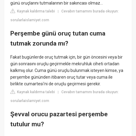
günü oruçlarını tutmalarının bir sakıncası olmaz...
Kaynak kaldırma talebi
Cevabın tamamını burada okuyun:
|
sorularlaislamiyet.com
Perşembe günü oruç tutan cuma
tutmak zorunda mı?
Fakat bugünlerde oruç tutmak için, bir gün öncesini veya bir
gün sonrasını oruçlu geçirmekle mekruhluk ciheti ortadan
kalkmış olur. Cuma günü oruçlu bulunmak isteyen kimse, ya
perşembe gününden itibaren oruç tutar veya cuma ile
birlikte cumartesi'ni de oruçlu geçirmesi gerekir.
Kaynak kaldırma talebi
Cevabın tamamını burada okuyun:
|
sorularlaislamiyet.com
Şevval orucu pazartesi perşembe
tutulur mu?