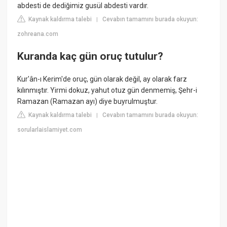
abdesti de dediğimiz gusül abdesti vardır.
Kaynak kaldırma talebi
Cevabın tamamını burada okuyun:
|
zohreana.com
Kuranda kaç gün oruç tutulur?
Kur'ân-ı Kerim'de oruç, gün olarak değil, ay olarak farz
kılınmıştır. Yirmi dokuz, yahut otuz gün denmemiş, Şehr-i
Ramazan (Ramazan ayı) diye buyrulmuştur.
Kaynak kaldırma talebi
Cevabın tamamını burada okuyun:
|
sorularlaislamiyet.com