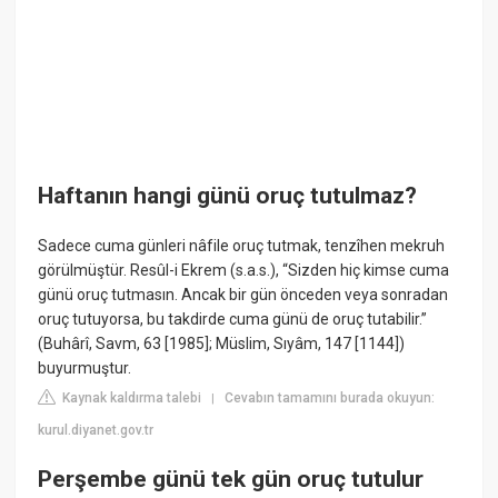
Haftanın hangi günü oruç tutulmaz?
Sadece cuma günleri nâfile oruç tutmak, tenzîhen mekruh
görülmüştür. Resûl-i Ekrem (s.a.s.), “Sizden hiç kimse cuma
günü oruç tutmasın. Ancak bir gün önceden veya sonradan
oruç tutuyorsa, bu takdirde cuma günü de oruç tutabilir.”
(Buhârî, Savm, 63 [1985]; Müslim, Sıyâm, 147 [1144])
buyurmuştur.
Kaynak kaldırma talebi
Cevabın tamamını burada okuyun:
|
kurul.diyanet.gov.tr
Perşembe günü tek gün oruç tutulur