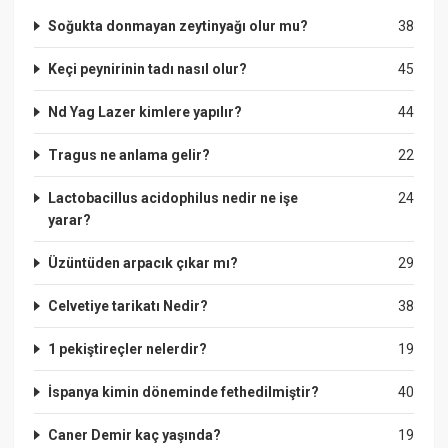
Soğukta donmayan zeytinyağı olur mu?
38
Keçi peynirinin tadı nasıl olur?
45
Nd Yag Lazer kimlere yapılır?
44
Tragus ne anlama gelir?
22
Lactobacillus acidophilus nedir ne işe
24
yarar?
Üzüntüden arpacık çıkar mı?
29
Celvetiye tarikatı Nedir?
38
1 pekiştireçler nelerdir?
19
İspanya kimin döneminde fethedilmiştir?
40
Caner Demir kaç yaşında?
19