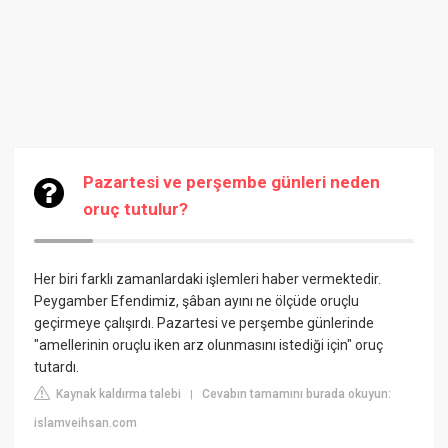
Pazartesi ve perşembe günleri neden
oruç tutulur?
Her biri farklı zamanlardaki işlemleri haber vermektedir.
Peygamber Efendimiz, şâban ayını ne ölçüde oruçlu
geçirmeye çalışırdı. Pazartesi ve perşembe günlerinde
"amellerinin oruçlu iken arz olunmasını istediği için" oruç
tutardı.
Kaynak kaldırma talebi
Cevabın tamamını burada okuyun:
|
islamveihsan.com