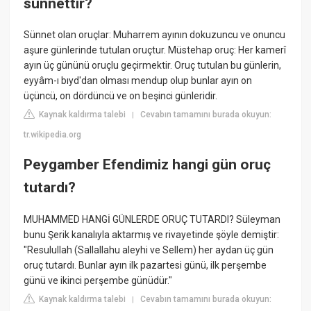
sünnettir?
Sünnet olan oruçlar: Muharrem ayının dokuzuncu ve onuncu
aşure günlerinde tutulan oruçtur. Müstehap oruç: Her kamerî
ayın üç gününü oruçlu geçirmektir. Oruç tutulan bu günlerin,
eyyâm-ı bıyd'dan olması mendup olup bunlar ayın on
üçüncü, on dördüncü ve on beşinci günleridir.
Kaynak kaldırma talebi
Cevabın tamamını burada okuyun:
|
tr.wikipedia.org
Peygamber Efendimiz hangi gün oruç
tutardı?
MUHAMMED HANGİ GÜNLERDE ORUÇ TUTARDI? Süleyman
bunu Şerik kanalıyla aktarmış ve rivayetinde şöyle demiştir:
"Resulullah (Sallallahu aleyhi ve Sellem) her aydan üç gün
oruç tutardı. Bunlar ayın ilk pazartesi günü, ilk perşembe
günü ve ikinci perşembe günüdür."
Kaynak kaldırma talebi
Cevabın tamamını burada okuyun:
|