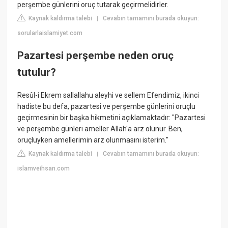
perşembe günlerini oruç tutarak geçirmelidirler.
Kaynak kaldırma talebi
Cevabın tamamını burada okuyun:
|
sorularlaislamiyet.com
Pazartesi perşembe neden oruç
tutulur?
Resûl-i Ekrem sallallahu aleyhi ve sellem Efendimiz, ikinci
hadiste bu defa, pazartesi ve perşembe günlerini oruçlu
geçirmesinin bir başka hikmetini açıklamaktadır: "Pazartesi
ve perşembe günleri ameller Allah'a arz olunur. Ben,
oruçluyken amellerimin arz olunmasını isterim."
Kaynak kaldırma talebi
Cevabın tamamını burada okuyun:
|
islamveihsan.com