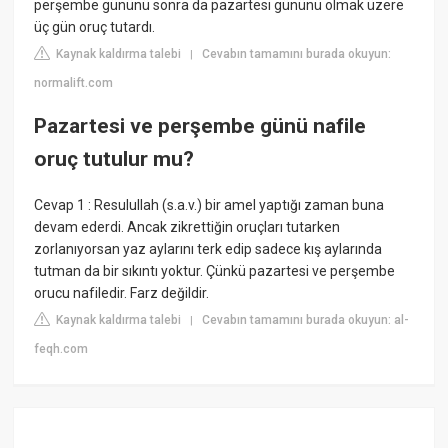
perşembe gününü sonra da pazartesi gününü olmak üzere
üç gün oruç tutardı.
Kaynak kaldırma talebi
Cevabın tamamını burada okuyun:
|
normalift.com
Pazartesi ve perşembe günü nafile
oruç tutulur mu?
Cevap 1 : Resulullah (s.a.v.) bir amel yaptığı zaman buna
devam ederdi. Ancak zikrettiğin oruçları tutarken
zorlanıyorsan yaz aylarını terk edip sadece kış aylarında
tutman da bir sıkıntı yoktur. Çünkü pazartesi ve perşembe
orucu nafiledir. Farz değildir.
Kaynak kaldırma talebi
Cevabın tamamını burada okuyun: al-
|
feqh.com