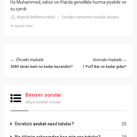
Hz Muhammed, sahur ve iftarda genellikle hurma yiyebilir ve
su içerdi.
Kaynak kaldırma talebi
Cevabın tamamını burada okuyun:
|
m.sporx.com
←
Önceki makale
Sonraki makale
→
3080 ekran kartı ne kadar kazandırır?
1 Puff Bar ne kadar gider?
Benzer sorular
Sıkça sorulan sorular
Ücretsiz avukat nasıl tutulur?
25
Bir ölünün arkasından kaç gün yas tutulur?
19