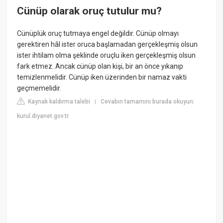
Cünüp olarak oruç tutulur mu?
Cünüplük oruç tutmaya engel değildir. Cünüp olmayı
gerektiren hâl ister oruca başlamadan gerçekleşmiş olsun
ister ihtilam olma şeklinde oruçlu iken gerçekleşmiş olsun
fark etmez. Ancak cünüp olan kişi, bir an önce yıkanıp
temizlenmelidir. Cünüp iken üzerinden bir namaz vakti
geçmemelidir.
Kaynak kaldırma talebi
Cevabın tamamını burada okuyun:
|
kurul.diyanet.gov.tr