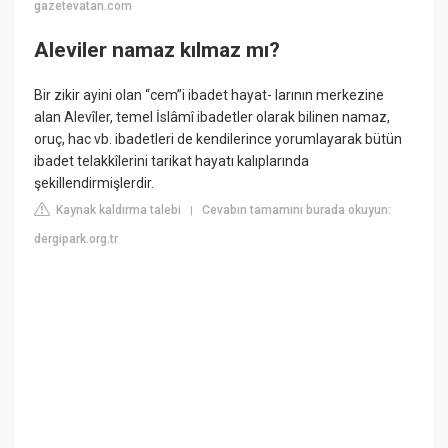
gazetevatan.com
Aleviler namaz kılmaz mı?
Bir zikir ayini olan “cem”i ibadet hayat- larının merkezine
alan Alevîler, temel İslâmî ibadetler olarak bilinen namaz,
oruç, hac vb. ibadetleri de kendilerince yorumlayarak bütün
ibadet telakkîlerini tarikat hayatı kalıplarında
şekillendirmişlerdir.
Kaynak kaldırma talebi
Cevabın tamamını burada okuyun:
|
dergipark.org.tr