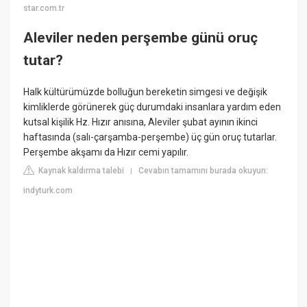
star.com.tr
Aleviler neden perşembe günü oruç
tutar?
Halk kültürümüzde bolluğun bereketin simgesi ve değişik
kimliklerde görünerek güç durumdaki insanlara yardım eden
kutsal kişilik Hz. Hızır anısına, Aleviler şubat ayının ikinci
haftasında (salı-çarşamba-perşembe) üç gün oruç tutarlar.
Perşembe akşamı da Hızır cemi yapılır.
Kaynak kaldırma talebi
Cevabın tamamını burada okuyun:
|
indyturk.com