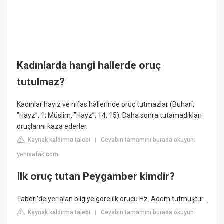
Kadınlarda hangi hallerde oruç
tutulmaz?
Kadınlar hayız ve nifas hâllerinde oruç tutmazlar (Buharî,
”Hayz”, 1; Müslim, ”Hayz”, 14, 15). Daha sonra tutamadıkları
oruçlarını kaza ederler.
Kaynak kaldırma talebi
Cevabın tamamını burada okuyun:
|
yenisafak.com
Ilk oruç tutan Peygamber kimdir?
Taberi'de yer alan bilgiye göre ilk orucu Hz. Adem tutmuştur.
Kaynak kaldırma talebi
Cevabın tamamını burada okuyun:
|