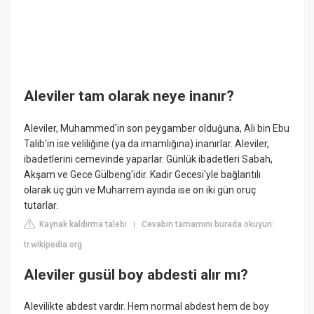
Aleviler tam olarak neye inanır?
Aleviler, Muhammed'in son peygamber olduğuna, Ali bin Ebu
Talib'in ise veliliğine (ya da imamlığına) inanırlar. Aleviler,
ibadetlerini cemevinde yaparlar. Günlük ibadetleri Sabah,
Akşam ve Gece Gülbeng'idir. Kadir Gecesi'yle bağlantılı
olarak üç gün ve Muharrem ayında ise on iki gün oruç
tutarlar.
Kaynak kaldırma talebi
Cevabın tamamını burada okuyun:
|
tr.wikipedia.org
Aleviler gusül boy abdesti alır mı?
Alevilikte abdest vardır. Hem normal abdest hem de boy