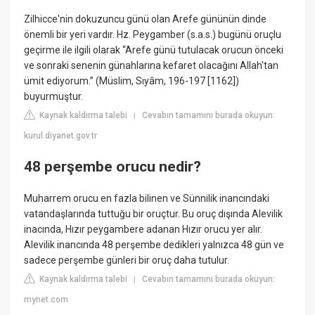
Zilhicce'nin dokuzuncu günü olan Arefe gününün dinde
önemli bir yeri vardır. Hz. Peygamber (s.a.s.) bugünü oruçlu
geçirme ile ilgili olarak “Arefe günü tutulacak orucun önceki
ve sonraki senenin günahlarına kefaret olacağını Allah'tan
ümit ediyorum.” (Müslim, Sıyâm, 196-197 [1162])
buyurmuştur.
Kaynak kaldırma talebi
Cevabın tamamını burada okuyun:
|
kurul.diyanet.gov.tr
48 perşembe orucu nedir?
Muharrem orucu en fazla bilinen ve Sünnilik inancındaki
vatandaşlarında tuttuğu bir oruçtur. Bu oruç dışında Alevilik
inacında, Hızır peygambere adanan Hızır orucu yer alır.
Alevilik inancında 48 perşembe dedikleri yalnızca 48 gün ve
sadece perşembe günleri bir oruç daha tutulur.
Kaynak kaldırma talebi
Cevabın tamamını burada okuyun:
|
mynet.com