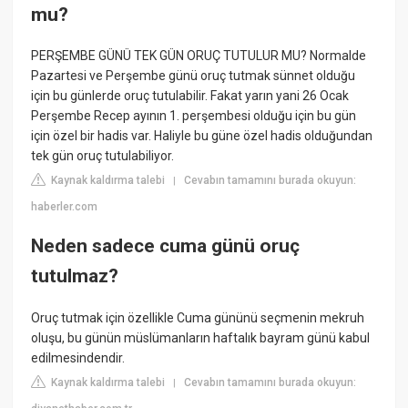
mu?
PERŞEMBE GÜNÜ TEK GÜN ORUÇ TUTULUR MU? Normalde
Pazartesi ve Perşembe günü oruç tutmak sünnet olduğu
için bu günlerde oruç tutulabilir. Fakat yarın yani 26 Ocak
Perşembe Recep ayının 1. perşembesi olduğu için bu gün
için özel bir hadis var. Haliyle bu güne özel hadis olduğundan
tek gün oruç tutulabiliyor.
Kaynak kaldırma talebi
Cevabın tamamını burada okuyun:
|
haberler.com
Neden sadece cuma günü oruç
tutulmaz?
Oruç tutmak için özellikle Cuma gününü seçmenin mekruh
oluşu, bu günün müslümanların haftalık bayram günü kabul
edilmesindendir.
Kaynak kaldırma talebi
Cevabın tamamını burada okuyun:
|