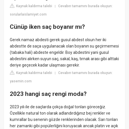
Kaynak kaldırma talebi
Cevabın tamamını burada okuyun:
|
sorularlaislamiyet.com
Cünüp iken saç boyanır mı?
Gerek namaz abdesti gerek gusul abdest olsun her iki
abdestte de saça uygulanacak olan boyanın su geçirmemesi
(tabaka hali) abdeste engeldir. Boy abdestini yani gusul
abdestini alırken suyun saç, sakal, kaş, tırnak arası gibi alttaki
deriye geçecek kadar ulaşması gerekir.
Kaynak kaldırma talebi
Cevabın tamamını burada okuyun:
|
yasemin.com
2023 hangi saç rengi moda?
2023 yılı ile de saçlarda çokça doğal tonları göreceğiz.
Özellikle natural ton olarak adlandırdığınız bej renkler ve
kumrallar bu senenin gözde renklerinden olacak. Sarı tonları
her zamanki gibi popülerliğini koruyacak ancak platin ve açık