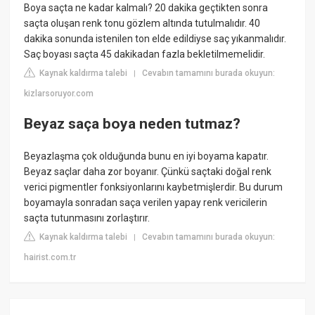
Boya saçta ne kadar kalmalı? 20 dakika geçtikten sonra
saçta oluşan renk tonu gözlem altında tutulmalıdır. 40
dakika sonunda istenilen ton elde edildiyse saç yıkanmalıdır.
Saç boyası saçta 45 dakikadan fazla bekletilmemelidir.
Kaynak kaldırma talebi
Cevabın tamamını burada okuyun:
|
kizlarsoruyor.com
Beyaz saça boya neden tutmaz?
Beyazlaşma çok olduğunda bunu en iyi boyama kapatır.
Beyaz saçlar daha zor boyanır. Çünkü saçtaki doğal renk
verici pigmentler fonksiyonlarını kaybetmişlerdir. Bu durum
boyamayla sonradan saça verilen yapay renk vericilerin
saçta tutunmasını zorlaştırır.
Kaynak kaldırma talebi
Cevabın tamamını burada okuyun:
|
hairist.com.tr