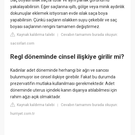
Saç boyası ıslak saçta tutar ve aynı parlak görünümü
yakalayabilirsin. Eğer saçlarına ışıltı, gölge veya minik aydınlık
dokunuşlar eklemek istiyorsan evde ıslak saça boya
yapabilirsin. Çünkü saçların ıslakken suyu çekebilir ve saç
boyası saçlarının rengini tamamen değiştirmez.
Kaynak kaldırma talebi
Cevabın tamamını burada okuyun:
|
sacsirlari.com
Regl döneminde cinsel ilişkiye girilir mi?
Kadınlar adet döneminde herhangi bir ağrı ve sancısı
bulunmuyor ise cinsel ilişkiye girebilir. Fakat bu durumda
prezervatifin mutlaka kullanılması gerekmektedir. Adet
döneminde uterus içindeki kanın dışarıya atılabilmesi için
rahim ağzı açık olmaktadır.
Kaynak kaldırma talebi
Cevabın tamamını burada okuyun:
|
hurriyet.com.tr