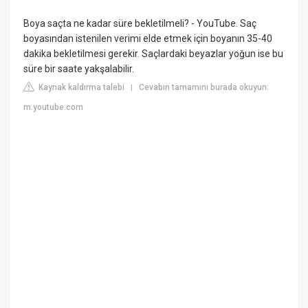
Boya saçta ne kadar süre bekletilmeli? - YouTube. Saç
boyasından istenilen verimi elde etmek için boyanın 35-40
dakika bekletilmesi gerekir. Saçlardaki beyazlar yoğun ise bu
süre bir saate yakşalabilir.
Kaynak kaldırma talebi
Cevabın tamamını burada okuyun:
|
m.youtube.com