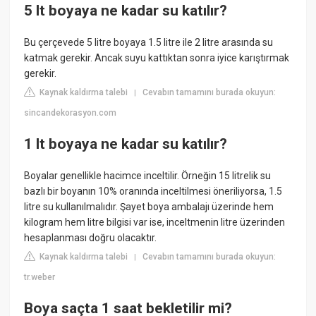
5 lt boyaya ne kadar su katılır?
Bu çerçevede 5 litre boyaya 1.5 litre ile 2 litre arasında su
katmak gerekir. Ancak suyu kattıktan sonra iyice karıştırmak
gerekir.
Kaynak kaldırma talebi
Cevabın tamamını burada okuyun:
|
sincandekorasyon.com
1 lt boyaya ne kadar su katılır?
Boyalar genellikle hacimce inceltilir. Örneğin 15 litrelik su
bazlı bir boyanın 10% oranında inceltilmesi öneriliyorsa, 1.5
litre su kullanılmalıdır. Şayet boya ambalajı üzerinde hem
kilogram hem litre bilgisi var ise, inceltmenin litre üzerinden
hesaplanması doğru olacaktır.
Kaynak kaldırma talebi
Cevabın tamamını burada okuyun:
|
tr.weber
Boya saçta 1 saat bekletilir mi?