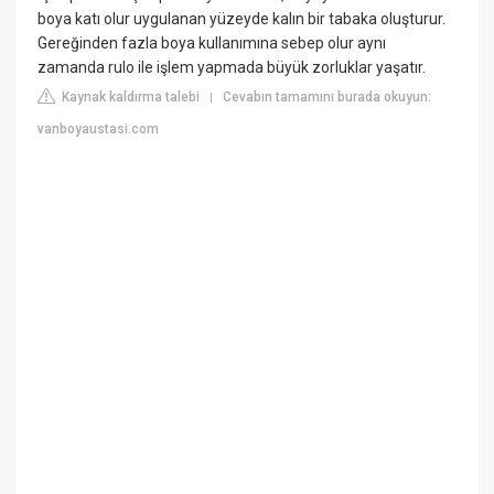
boya katı olur uygulanan yüzeyde kalın bir tabaka oluşturur.
Gereğinden fazla boya kullanımına sebep olur aynı
zamanda rulo ile işlem yapmada büyük zorluklar yaşatır.
Kaynak kaldırma talebi
Cevabın tamamını burada okuyun:
|
vanboyaustasi.com