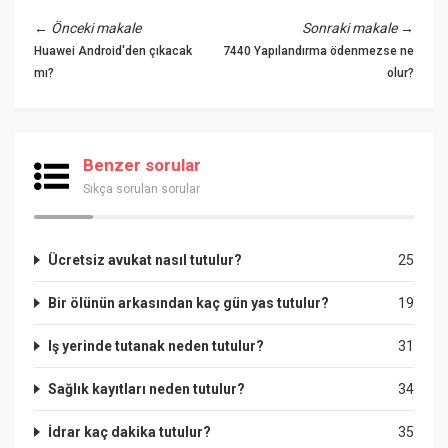
←
Önceki makale
Sonraki makale
→
Huawei Android'den çıkacak
7440 Yapılandırma ödenmezse ne
mı?
olur?
Benzer sorular
Sıkça sorulan sorular
Ücretsiz avukat nasıl tutulur?
25
Bir ölünün arkasından kaç gün yas tutulur?
19
Iş yerinde tutanak neden tutulur?
31
Sağlık kayıtları neden tutulur?
34
İdrar kaç dakika tutulur?
35