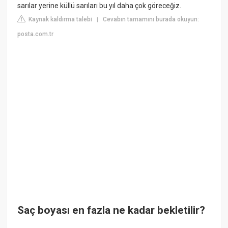
sarılar yerine küllü sarıları bu yıl daha çok göreceğiz.
Kaynak kaldırma talebi
Cevabın tamamını burada okuyun:
|
posta.com.tr
Saç boyası en fazla ne kadar bekletilir?