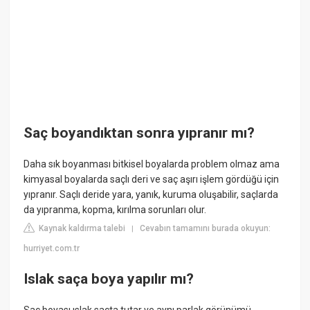
Saç boyandıktan sonra yıpranır mı?
Daha sık boyanması bitkisel boyalarda problem olmaz ama
kimyasal boyalarda saçlı deri ve saç aşırı işlem gördüğü için
yıpranır. Saçlı deride yara, yanık, kuruma oluşabilir, saçlarda
da yıpranma, kopma, kırılma sorunları olur.
Kaynak kaldırma talebi
Cevabın tamamını burada okuyun:
|
hurriyet.com.tr
Islak saça boya yapılır mı?