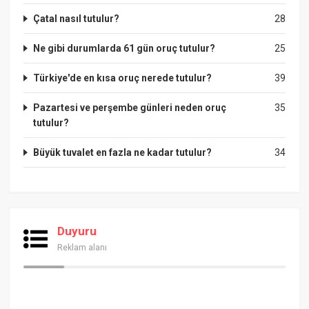
Çatal nasıl tutulur?
28
Ne gibi durumlarda 61 gün oruç tutulur?
25
Türkiye'de en kısa oruç nerede tutulur?
39
Pazartesi ve perşembe günleri neden oruç
35
tutulur?
Büyük tuvalet en fazla ne kadar tutulur?
34
Duyuru
Reklam alanı