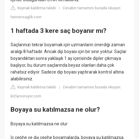
Kaynak kaldırma talebi
Cevabın tamamını burada okuyun:
|
hemensaglik.com
1 haftada 3 kere saç boyanır mı?
Saçlarınızı tekrar boyamak için uzmanların önerdiği zaman
aralığı 8 haftadır. Ancak dip boyası için bir sınır yoktur. Saçlar
boyandıktan sonra yaklaşık 1 ay içerisinde dipler çıkmaya
başlıyor, bu durum saçlarında beyaz olanları daha çok
rahatsız ediyor. Sadece dip boyası yaptırarak kontrol altına
alabilirsiniz.
Kaynak kaldırma talebi
Cevabın tamamını burada okuyun:
|
kizlarsoruyor.com
Boyaya su katılmazsa ne olur?
Boyaya su katılmazsa ne olur
İç cephe ve dış cephe boyamalarda, boyaya su katılmazsa