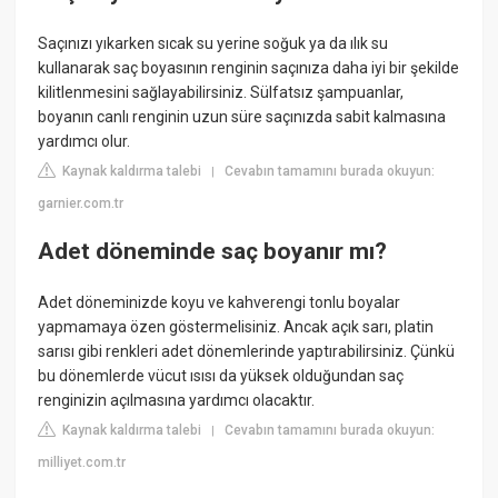
Saçınızı yıkarken sıcak su yerine soğuk ya da ılık su
kullanarak saç boyasının renginin saçınıza daha iyi bir şekilde
kilitlenmesini sağlayabilirsiniz. Sülfatsız şampuanlar,
boyanın canlı renginin uzun süre saçınızda sabit kalmasına
yardımcı olur.
Kaynak kaldırma talebi
Cevabın tamamını burada okuyun:
|
garnier.com.tr
Adet döneminde saç boyanır mı?
Adet döneminizde koyu ve kahverengi tonlu boyalar
yapmamaya özen göstermelisiniz. Ancak açık sarı, platin
sarısı gibi renkleri adet dönemlerinde yaptırabilirsiniz. Çünkü
bu dönemlerde vücut ısısı da yüksek olduğundan saç
renginizin açılmasına yardımcı olacaktır.
Kaynak kaldırma talebi
Cevabın tamamını burada okuyun:
|
milliyet.com.tr