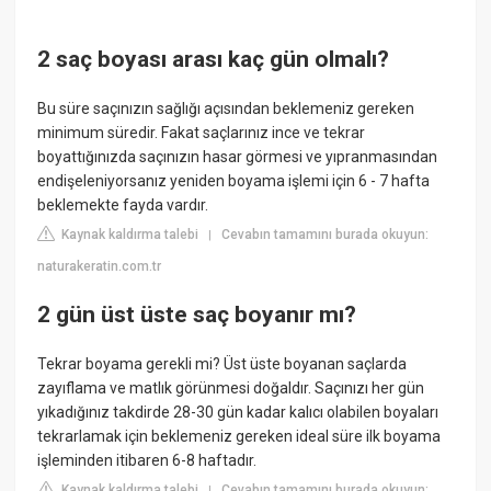
2 saç boyası arası kaç gün olmalı?
Bu süre saçınızın sağlığı açısından beklemeniz gereken
minimum süredir. Fakat saçlarınız ince ve tekrar
boyattığınızda saçınızın hasar görmesi ve yıpranmasından
endişeleniyorsanız yeniden boyama işlemi için 6 - 7 hafta
beklemekte fayda vardır.
Kaynak kaldırma talebi
Cevabın tamamını burada okuyun:
|
naturakeratin.com.tr
2 gün üst üste saç boyanır mı?
Tekrar boyama gerekli mi? Üst üste boyanan saçlarda
zayıflama ve matlık görünmesi doğaldır. Saçınızı her gün
yıkadığınız takdirde 28-30 gün kadar kalıcı olabilen boyaları
tekrarlamak için beklemeniz gereken ideal süre ilk boyama
işleminden itibaren 6-8 haftadır.
Kaynak kaldırma talebi
Cevabın tamamını burada okuyun:
|