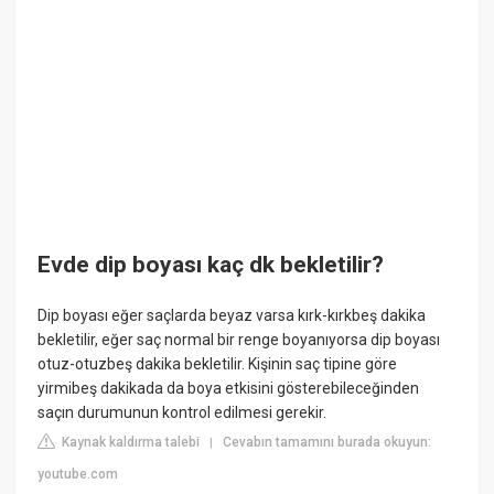
Evde dip boyası kaç dk bekletilir?
Dip boyası eğer saçlarda beyaz varsa kırk-kırkbeş dakika
bekletilir, eğer saç normal bir renge boyanıyorsa dip boyası
otuz-otuzbeş dakika bekletilir. Kişinin saç tipine göre
yirmibeş dakikada da boya etkisini gösterebileceğinden
saçın durumunun kontrol edilmesi gerekir.
Kaynak kaldırma talebi
Cevabın tamamını burada okuyun:
|
youtube.com