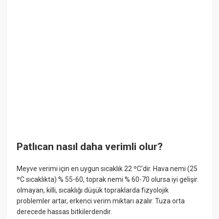
Patlıcan nasıl daha verimli olur?
Meyve verimi için en uygun sıcaklık 22 ºC'dir. Hava nemi (25
ºC sıcaklıkta) % 55-60, toprak nemi % 60-70 olursa iyi gelişir.
olmayan, killi, sıcaklığı düşük topraklarda fizyolojik
problemler artar, erkenci verim miktarı azalır. Tuza orta
derecede hassas bitkilerdendir.