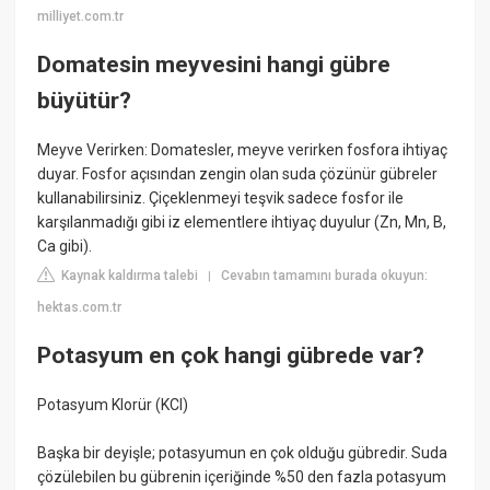
milliyet.com.tr
Domatesin meyvesini hangi gübre
büyütür?
Meyve Verirken: Domatesler, meyve verirken fosfora ihtiyaç
duyar. Fosfor açısından zengin olan suda çözünür gübreler
kullanabilirsiniz. Çiçeklenmeyi teşvik sadece fosfor ile
karşılanmadığı gibi iz elementlere ihtiyaç duyulur (Zn, Mn, B,
Ca gibi).
Kaynak kaldırma talebi
Cevabın tamamını burada okuyun:
|
hektas.com.tr
Potasyum en çok hangi gübrede var?
Potasyum Klorür (KCI)
Başka bir deyişle; potasyumun en çok olduğu gübredir. Suda
çözülebilen bu gübrenin içeriğinde %50 den fazla potasyum