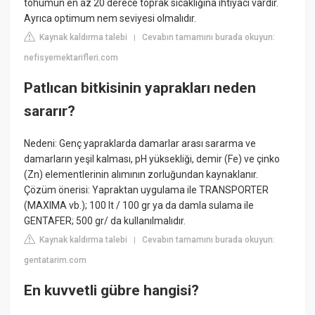
tohumun en az 20 derece toprak sıcaklığına ihtiyacı vardır.
Ayrıca optimum nem seviyesi olmalıdır.
Kaynak kaldırma talebi
Cevabın tamamını burada okuyun:
|
nefisyemektarifleri.com
Patlıcan bitkisinin yaprakları neden
sararır?
Nedeni: Genç yapraklarda damarlar arası sararma ve
damarların yeşil kalması, pH yüksekliği, demir (Fe) ve çinko
(Zn) elementlerinin alımının zorluğundan kaynaklanır.
Çözüm önerisi: Yapraktan uygulama ile TRANSPORTER
(MAXIMA vb.); 100 lt / 100 gr ya da damla sulama ile
GENTAFER; 500 gr/ da kullanılmalıdır.
Kaynak kaldırma talebi
Cevabın tamamını burada okuyun:
|
gentatarim.com
En kuvvetli gübre hangisi?