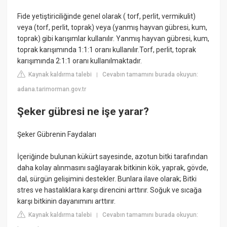
Fide yetiştiriciliğinde genel olarak ( torf, perlit, vermikulit)
veya (torf, perlit, toprak) veya (yanmış hayvan gübresi, kum,
toprak) gibi karışımlar kullanılır. Yanmış hayvan gübresi, kum,
toprak karışımında 1:1:1 oranı kullanılır.Torf, perlit, toprak
karışımında 2:1:1 oranı kullanılmaktadır.
Kaynak kaldırma talebi
Cevabın tamamını burada okuyun:
|
adana.tarimorman.gov.tr
Şeker gübresi ne işe yarar?
Şeker Gübrenin Faydaları
İçeriğinde bulunan kükürt sayesinde, azotun bitki tarafından
daha kolay alınmasını sağlayarak bitkinin kök, yaprak, gövde,
dal, sürgün gelişimini destekler. Bunlara ilave olarak; Bitki
stres ve hastalıklara karşı direncini arttırır. Soğuk ve sıcağa
karşı bitkinin dayanımını arttırır.
Kaynak kaldırma talebi
Cevabın tamamını burada okuyun:
|