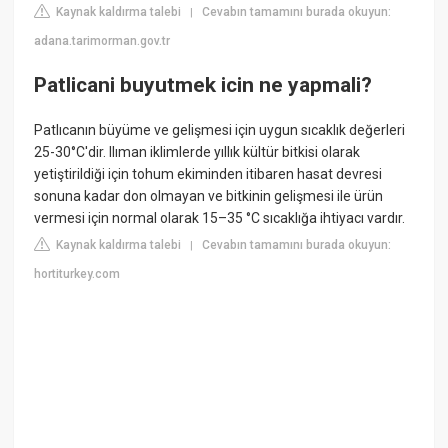
Kaynak kaldırma talebi
Cevabın tamamını burada okuyun:
|
adana.tarimorman.gov.tr
Patlicani buyutmek icin ne yapmali?
Patlıcanın büyüme ve gelişmesi için uygun sıcaklık değerleri
25-30°C'dir. Ilıman iklimlerde yıllık kültür bitkisi olarak
yetiştirildiği için tohum ekiminden itibaren hasat devresi
sonuna kadar don olmayan ve bitkinin gelişmesi ile ürün
vermesi için normal olarak 15–35 °C sıcaklığa ihtiyacı vardır.
Kaynak kaldırma talebi
Cevabın tamamını burada okuyun:
|
hortiturkey.com