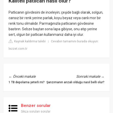
Kaliteli patlıcan nasıl olur?
Patlıcanın gövdesini de inceleyin; çeşide bağlı olarak, solgun,
cansız bir renk yerine parlak, koyu beyaz veya canlı mor bir
renk tonu olmalıdır. Parmağınızla patlıcanın gövdesine
bastırın. Sebze baştan sona lapa gibiyse, onu atıp yerine
sert, olgun bir patlıcan kullanmanız daha iyi olur.
Kaynak kaldırma talebi
Cevabın tamamını burada okuyun:
|
lezzet.com.tr
←
Önceki makale
Sonraki makale
→
1 TB depolama yeterli mi?
Şanzımanın arızalı olduğu nasıl belli olur?
Benzer sorular
Sıkça sorulan sorular