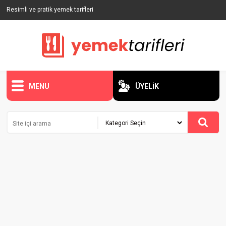
Resimli ve pratik yemek tarifleri
MENU
ÜYELİK