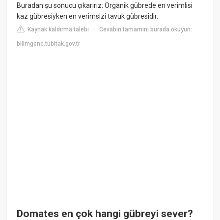
Buradan şu sonucu çıkarırız: Organik gübrede en verimlisi
kaz gübresiyken en verimsizi tavuk gübresidir.
Kaynak kaldırma talebi
Cevabın tamamını burada okuyun:
|
bilimgenc.tubitak.gov.tr
Domates en çok hangi gübreyi sever?