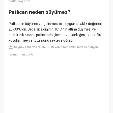
hortiturkey.com
Patlıcan neden büyümez?
Patlıcanın büyüme ve gelişmesi için uygun sıcaklık değerleri
25-30°C'dir. Gece sıcaklığının 16°C'nin altına düşmesi ve
düşük ışık şiddeti patlıcanda çiçek tozu canlılığını azaltır. Bu
koşullar meyve tutumunu sekteye uğratır.
Kaynak kaldırma talebi
Cevabın tamamını burada okuyun:
|
tarimorman.gov.tr