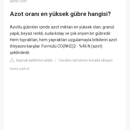
tarfin.com
Azot oranı en yüksek gübre hangisi?
Azotlu gübreler içinde azot miktarı en yüksek olan, granül
yapılı, beyaz renkli, suda kolay ve çok eriyen bir gübredir.
Hem topraktan, hem yapraktan uygulamayla bitkilerin azot
ihtiyacını karşılar. Formülü CO(NH2)2 - %46 N (azot)
şeklindedir.
Kaynak kaldırma talebi
Cevabın tamamını burada okuyun:
|
toros.com.tr