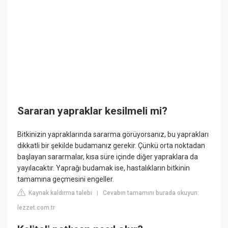
Sararan yapraklar kesilmeli mi?
Bitkinizin yapraklarında sararma görüyorsanız, bu yaprakları
dikkatli bir şekilde budamanız gerekir. Çünkü orta noktadan
başlayan sararmalar, kısa süre içinde diğer yapraklara da
yayılacaktır. Yaprağı budamak ise, hastalıkların bitkinin
tamamına geçmesini engeller.
Kaynak kaldırma talebi
Cevabın tamamını burada okuyun:
|
lezzet.com.tr