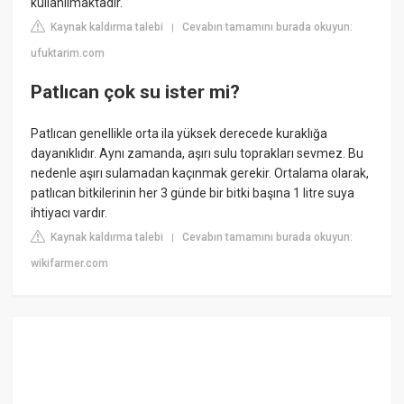
kullanılmaktadır.
Kaynak kaldırma talebi
Cevabın tamamını burada okuyun:
|
ufuktarim.com
Patlıcan çok su ister mi?
Patlıcan genellikle orta ila yüksek derecede kuraklığa
dayanıklıdır. Aynı zamanda, aşırı sulu toprakları sevmez. Bu
nedenle aşırı sulamadan kaçınmak gerekir. Ortalama olarak,
patlıcan bitkilerinin her 3 günde bir bitki başına 1 litre suya
ihtiyacı vardır.
Kaynak kaldırma talebi
Cevabın tamamını burada okuyun:
|
wikifarmer.com