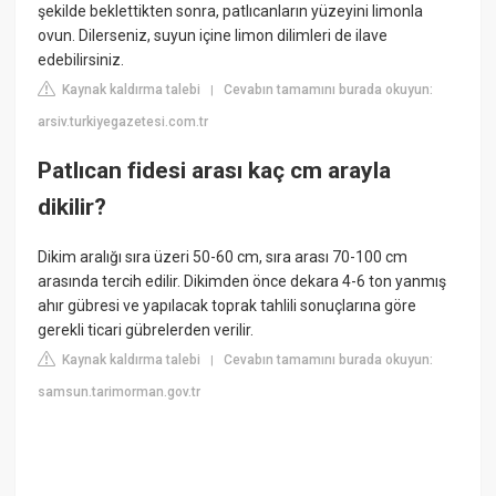
şekilde beklettikten sonra, patlıcanların yüzeyini limonla
ovun. Dilerseniz, suyun içine limon dilimleri de ilave
edebilirsiniz.
Kaynak kaldırma talebi
Cevabın tamamını burada okuyun:
|
arsiv.turkiyegazetesi.com.tr
Patlıcan fidesi arası kaç cm arayla
dikilir?
Dikim aralığı sıra üzeri 50-60 cm, sıra arası 70-100 cm
arasında tercih edilir. Dikimden önce dekara 4-6 ton yanmış
ahır gübresi ve yapılacak toprak tahlili sonuçlarına göre
gerekli ticari gübrelerden verilir.
Kaynak kaldırma talebi
Cevabın tamamını burada okuyun:
|
samsun.tarimorman.gov.tr