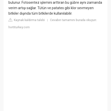
bulunur. Fotosentez işlemini arttıran bu gübre aynı zamanda
verim artışı sağlar. Tütün ve patates gibi klor sevmeyen
bitkiler dışında tüm bitkilerde kullanılabilir.
Kaynak kaldırma talebi
Cevabın tamamını burada okuyun:
|
hortiturkey.com