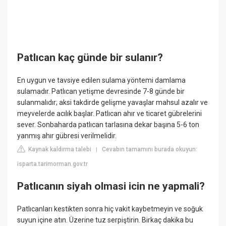
Patlıcan kaç günde bir sulanır?
En uygun ve tavsiye edilen sulama yöntemi damlama
sulamadır. Patlıcan yetişme devresinde 7-8 günde bir
sulanmalıdır; aksi takdirde gelişme yavaşlar mahsul azalır ve
meyvelerde acılık başlar. Patlıcan ahır ve ticaret gübrelerini
sever. Sonbaharda patlıcan tarlasına dekar başına 5-6 ton
yanmış ahır gübresi verilmelidir.
Kaynak kaldırma talebi
Cevabın tamamını burada okuyun:
|
isparta.tarimorman.gov.tr
Patlıcanın siyah olmasi icin ne yapmali?
Patlıcanları kestikten sonra hiç vakit kaybetmeyin ve soğuk
suyun içine atın. Üzerine tuz serpiştirin. Birkaç dakika bu