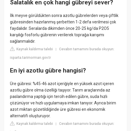
Salatalık en çok hangi gübreyi sever?
İlk meyve görüldükten sonra azotlu gübrelerden veya çiftlik
gübresinden hazırlanmış şerbetten 1-2 defa verilmesi çok
faydalıdır. Seralarda dikimden önce 20-25 kg/da P2O5
karşılığı fosforlu gübrenin verilerek toprağa karışımı
sağlanmalıdır.
Kaynak kaldırma talebi
Cevabın tamamını burada okuyun:
|
isparta.tarimorman.gov.tr
En iyi azotlu gübre hangisi?
Üre gübresi: %45-46 azot içeriğiyle en yüksek azot içeren
azotlu gübre olma özelliği taşıyor. Tarım araçlarında az
paslandırma yaptığı için tercih edilen gübre, suda hızlı
çözünüyor ve hızlı uygulamaya imkan tanıyor. Ayrıca birim
azot miktarı gözetildiğinde üre gübresi en ekonomik
alternatifi oluşturuyor.
Kaynak kaldırma talebi
Cevabın tamamını burada okuyun:
|