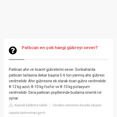
Patlıcan en çok hangi gübreyi sever?
Patlıcan ahır ve ticaret gübrelerini sever. Sonbaharda
patlıcan tarlasına dekar başına 5-6 ton yanmış ahır gübresi
verilmelidir. Ahır gübresine ek olarak ticari gübre verilmelidir.
8-12 kg azot, 8-10 kg fosfor ve 8-10 kg potasyum
verilmelidir. Sera patlıcan çeşitlerinde budama önemli rol
oynar.
Kaynak kaldırma talebi
Cevabın tamamını burada okuyun:
|
isparta.tarimorman.gov.tr