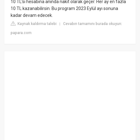
10 TL'si hesabına anında nakit olarak geçer. Her ay en fazla
10 TL kazanabilirsin. Bu program 2023 Eylül ayı sonuna
kadar devam edecek.
Kaynak kaldırma talebi
Cevabın tamamını burada okuyun:
|
papara.com