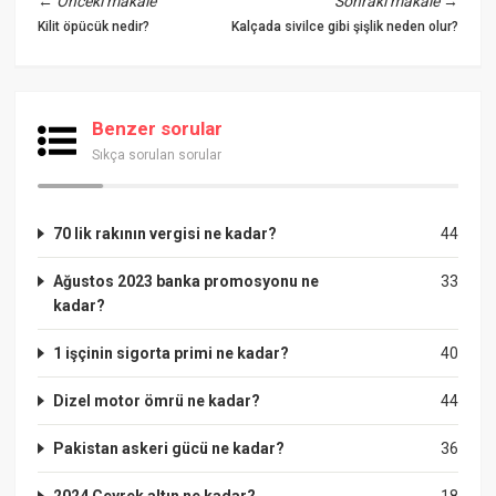
←
Önceki makale
Sonraki makale
→
Kilit öpücük nedir?
Kalçada sivilce gibi şişlik neden olur?
Benzer sorular
Sıkça sorulan sorular
70 lik rakının vergisi ne kadar?
44
Ağustos 2023 banka promosyonu ne
33
kadar?
1 işçinin sigorta primi ne kadar?
40
Dizel motor ömrü ne kadar?
44
Pakistan askeri gücü ne kadar?
36
2024 Çeyrek altın ne kadar?
18