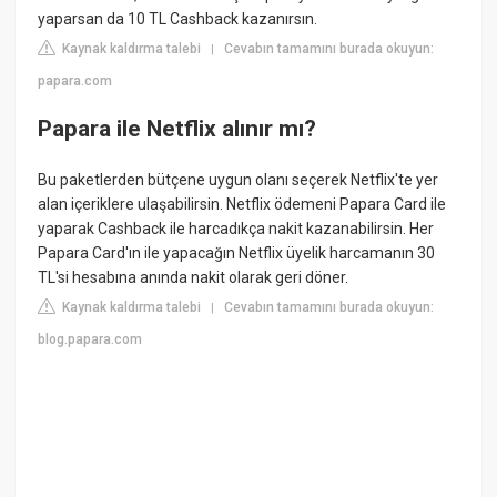
yaparsan da 10 TL Cashback kazanırsın.
Kaynak kaldırma talebi
Cevabın tamamını burada okuyun:
|
papara.com
Papara ile Netflix alınır mı?
Bu paketlerden bütçene uygun olanı seçerek Netflix'te yer
alan içeriklere ulaşabilirsin. Netflix ödemeni Papara Card ile
yaparak Cashback ile harcadıkça nakit kazanabilirsin. Her
Papara Card'ın ile yapacağın Netflix üyelik harcamanın 30
TL'si hesabına anında nakit olarak geri döner.
Kaynak kaldırma talebi
Cevabın tamamını burada okuyun:
|
blog.papara.com