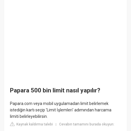
Papara 500 bin limit nasıl yapılır?
Papara.com veya mobil uygulamadan limit belirlemek
istediğin kartı seçip 'Limit İşlemleri' adımından harcama
limiti belirleyebilirsin.
Kaynak kaldırma talebi
Cevabın tamamını burada okuyun:
|