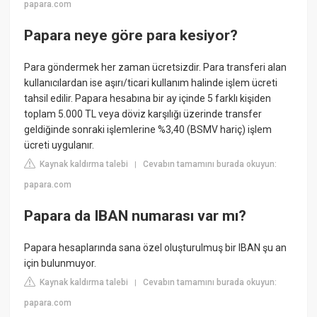
papara.com
Papara neye göre para kesiyor?
Para göndermek her zaman ücretsizdir. Para transferi alan
kullanıcılardan ise aşırı/ticari kullanım halinde işlem ücreti
tahsil edilir. Papara hesabına bir ay içinde 5 farklı kişiden
toplam 5.000 TL veya döviz karşılığı üzerinde transfer
geldiğinde sonraki işlemlerine %3,40 (BSMV hariç) işlem
ücreti uygulanır.
Kaynak kaldırma talebi
Cevabın tamamını burada okuyun:
|
papara.com
Papara da IBAN numarası var mı?
Papara hesaplarında sana özel oluşturulmuş bir IBAN şu an
için bulunmuyor.
Kaynak kaldırma talebi
Cevabın tamamını burada okuyun:
|
papara.com