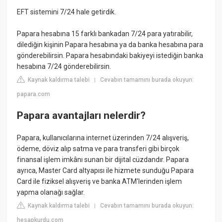
EFT sistemini 7/24 hale getirdik.
Papara hesabına 15 farklı bankadan 7/24 para yatırabilir,
dilediğin kişinin Papara hesabına ya da banka hesabına para
gönderebilirsin. Papara hesabındaki bakiyeyi istediğin banka
hesabına 7/24 gönderebilirsin.
Kaynak kaldırma talebi
Cevabın tamamını burada okuyun:
|
papara.com
Papara avantajları nelerdir?
Papara, kullanıcılarına internet üzerinden 7/24 alışveriş,
ödeme, döviz alıp satma ve para transferi gibi birçok
finansal işlem imkânı sunan bir dijital cüzdandır. Papara
ayrıca, Master Card altyapısı ile hizmete sunduğu Papara
Card ile fiziksel alışveriş ve banka ATM'lerinden işlem
yapma olanağı sağlar.
Kaynak kaldırma talebi
Cevabın tamamını burada okuyun:
|
hesapkurdu.com