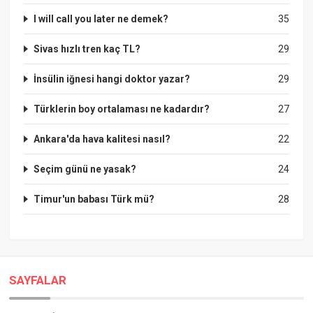
I will call you later ne demek?
35
Sivas hızlı tren kaç TL?
29
İnsülin iğnesi hangi doktor yazar?
29
Türklerin boy ortalaması ne kadardır?
27
Ankara'da hava kalitesi nasıl?
22
Seçim günü ne yasak?
24
Timur'un babası Türk mü?
28
SAYFALAR