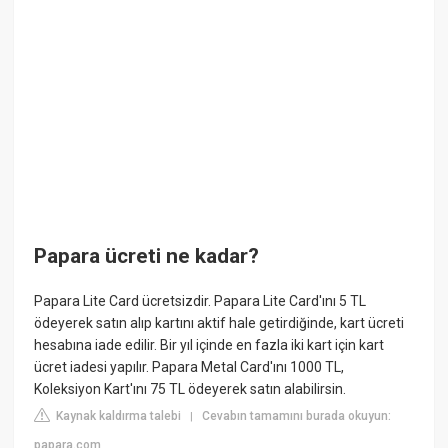
Papara ücreti ne kadar?
Papara Lite Card ücretsizdir. Papara Lite Card'ını 5 TL
ödeyerek satın alıp kartını aktif hale getirdiğinde, kart ücreti
hesabına iade edilir. Bir yıl içinde en fazla iki kart için kart
ücret iadesi yapılır. Papara Metal Card'ını 1000 TL,
Koleksiyon Kart'ını 75 TL ödeyerek satın alabilirsin.
Kaynak kaldırma talebi
Cevabın tamamını burada okuyun:
|
papara.com