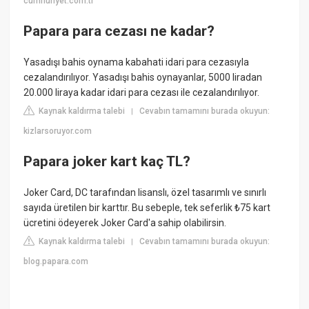
cumhuriyet.com.tr
Papara para cezası ne kadar?
Yasadışı bahis oynama kabahati idari para cezasıyla
cezalandırılıyor. Yasadışı bahis oynayanlar, 5000 liradan
20.000 liraya kadar idari para cezası ile cezalandırılıyor.
Kaynak kaldırma talebi
Cevabın tamamını burada okuyun:
|
kizlarsoruyor.com
Papara joker kart kaç TL?
Joker Card, DC tarafından lisanslı, özel tasarımlı ve sınırlı
sayıda üretilen bir karttır. Bu sebeple, tek seferlik ₺75 kart
ücretini ödeyerek Joker Card'a sahip olabilirsin.
Kaynak kaldırma talebi
Cevabın tamamını burada okuyun:
|
blog.papara.com