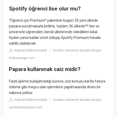
Spotify öğrenci lise olur mu?
“Öğrenci için Premium” paketinin bugün 33 yeni ülkede
pazara sunulmasıyla birlikte, toplam 36 ülkede** lise ve
üniversite öğrencileri, kendi ülkelerinde ödedikleri lokal
fiyatın yarısı kadar ücret ödeyip Spotify Premium hesabı
sahibi olabilecek.
Kaynak kaldırma talebi
Cevabın tamamını burada okuyun:
|
thebrandage.com
Papara kullanmak caiz midir?
Faizli işleme bulaşılmadığı sürece, söz konusu kartla fatura
ödeme gibi meşru olan işlemlerin yapılmasında dinen bir
sakınca yoktur.
Kaynak kaldırma talebi
Cevabın tamamını burada okuyun:
|
sorularlaislamiyet.com