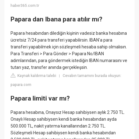
haber365.com.tr
Papara dan Ibana para atılır mı?
Papara hesabından dilediğin kişinin vadesiz banka hesabına
ücretsiz 7/24 para transferi yapabilirsin. IBAN'a para
transferi yapabilmek için sözleşmeli hesaba sahip olmalısın.
Para Transferi > Para Gönder > Papara No/IBAN
adımlarından, para göndermek istediğin IBAN numarasını ve
tutarı yaz, transfer anında gerçekleşsin.
Kaynak kaldırma talebi
Cevabın tamamını burada okuyun:
|
papara.com
Papara limiti var mı?
Papara hesabına, Onaysız Hesap sahibiysen aylık 2.750 TL.
Onaylı Hesap sahibiysen kendi banka hesabından ayda
500.000 TL, nakit yatırma kanallarından 2.750 TL.
Sözleşmeli Hesap sahibiysen kendi banka hesabından