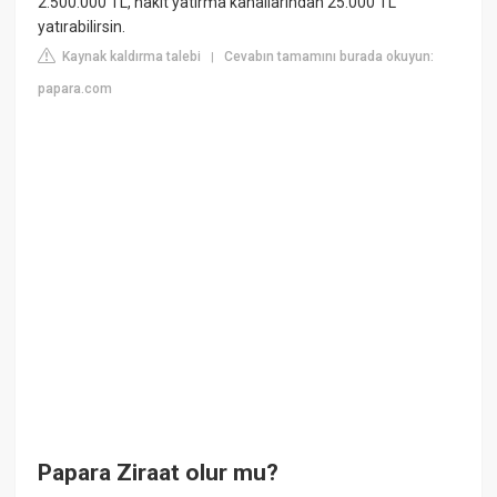
2.500.000 TL, nakit yatırma kanallarından 25.000 TL
yatırabilirsin.
Kaynak kaldırma talebi
Cevabın tamamını burada okuyun:
|
papara.com
Papara Ziraat olur mu?