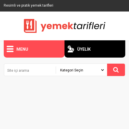
Resimli ve pratik yemek tarifleri
MENU
ÜYELİK