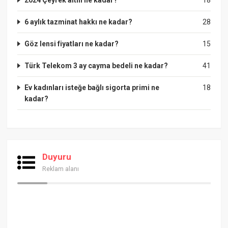
6 aylık tazminat hakkı ne kadar?
28
Göz lensi fiyatları ne kadar?
15
Türk Telekom 3 ay cayma bedeli ne kadar?
41
Ev kadınları isteğe bağlı sigorta primi ne
18
kadar?
Duyuru
Reklam alanı