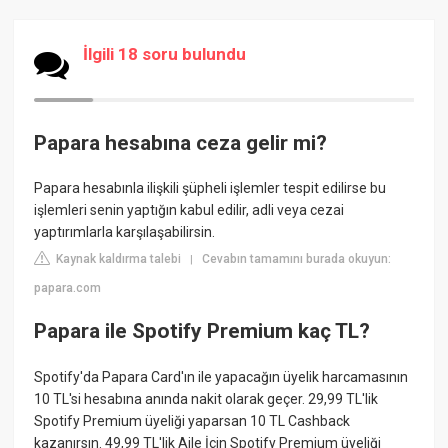
İlgili 18 soru bulundu
Papara hesabına ceza gelir mi?
Papara hesabınla ilişkili şüpheli işlemler tespit edilirse bu
işlemleri senin yaptığın kabul edilir, adli veya cezai
yaptırımlarla karşılaşabilirsin.
Kaynak kaldırma talebi
Cevabın tamamını burada okuyun:
|
papara.com
Papara ile Spotify Premium kaç TL?
Spotify'da Papara Card'ın ile yapacağın üyelik harcamasının
10 TL'si hesabına anında nakit olarak geçer. 29,99 TL'lik
Spotify Premium üyeliği yaparsan 10 TL Cashback
kazanırsın. 49,99 TL'lik Aile İçin Spotify Premium üyeliği