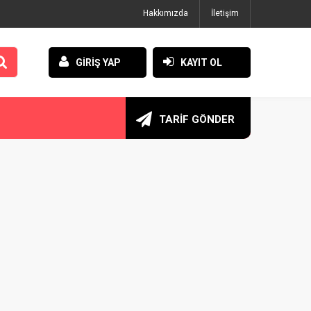
Hakkımızda
İletişim
GİRİŞ YAP
KAYIT OL
TARİF GÖNDER