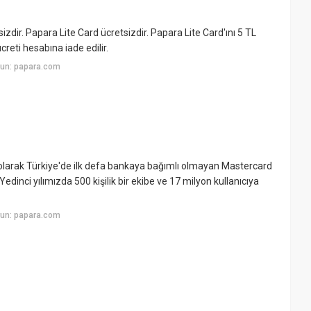
zdir. Papara Lite Card ücretsizdir. Papara Lite Card'ını 5 TL
ücreti hesabına iade edilir.
yun: papara.com
 olarak Türkiye'de ilk defa bankaya bağımlı olmayan Mastercard
edinci yılımızda 500 kişilik bir ekibe ve 17 milyon kullanıcıya
yun: papara.com