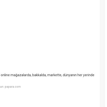
ibi online mağazalarda, bakkalda, markette, dünyanın her yerinde
yun: papara.com