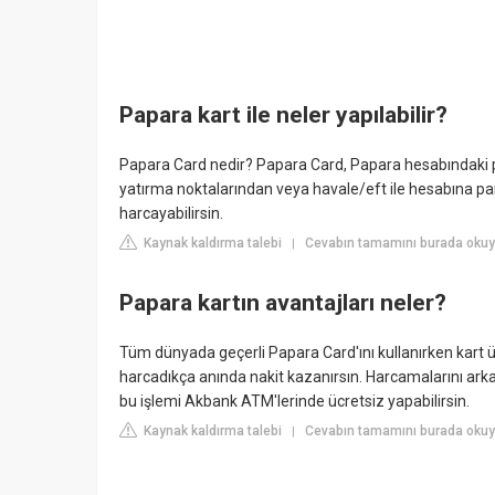
Papara kart ile neler yapılabilir?
Papara Card nedir? Papara Card, Papara hesabındaki par
yatırma noktalarından veya havale/eft ile hesabına para
harcayabilirsin.
Kaynak kaldırma talebi
Cevabın tamamını burada oku
|
Papara kartın avantajları neler?
Tüm dünyada geçerli Papara Card'ını kullanırken kart 
harcadıkça anında nakit kazanırsın. Harcamalarını arkad
bu işlemi Akbank ATM'lerinde ücretsiz yapabilirsin.
Kaynak kaldırma talebi
Cevabın tamamını burada okuy
|