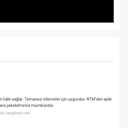
 hâle sağlar. Temassız ödemeler için uygundur. ATM'den aylık
 para çekebilmeniz mümkündür.
un: hangikredi.com