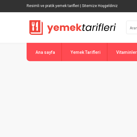
Resimli ve pratik yemek tarifleri | Sitemize Hoşgeldiniz
Ana sayfa
Yemek Tarifleri
Vitaminler