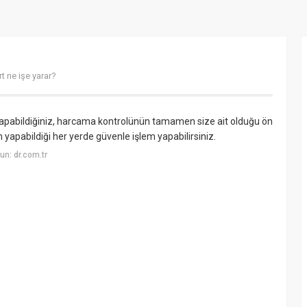
t ne işe yarar?
apabildiğiniz, harcama kontrolünün tamamen size ait olduğu ön
em yapabildiği her yerde güvenle işlem yapabilirsiniz.
n: dr.com.tr