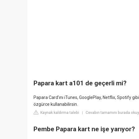
Papara kart a101 de geçerli mi?
Papara Card'ını iTunes, GooglePlay, Netflix, Spotify g
özgürce kullanabilirsin.
Kaynak kaldırma talebi
Cevabın tamamını burada oku
|
Pembe Papara kart ne işe yarıyor?