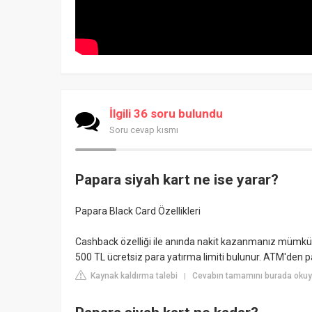
İlgili 36 soru bulundu
Soru cevap kısmı
Papara siyah kart ne ise yarar?
Papara Black Card Özellikleri
Cashback özelliği ile anında nakit kazanmanız mümkün
500 TL ücretsiz para yatırma limiti bulunur. ATM'den
Kaynak kaldırma talebi
Cevabın tamamını burada okuy
|