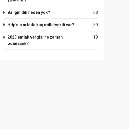
yasak mı?
Balığın dili neden yok?
38
Hdp'nin urfada kaç milletvekili var?
30
2023 emlak vergisi ne zaman
19
ödenecek?