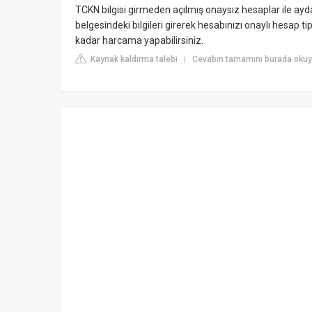
TCKN bilgisi girmeden açılmış onaysız hesaplar ile ayd
belgesindeki bilgileri girerek hesabınızı onaylı hesap t
kadar harcama yapabilirsiniz.
Kaynak kaldırma talebi
Cevabın tamamını burada okuyu
|