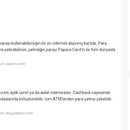
ayı kullanabileceğin bir ön ödemeli alışveriş kartıdır. Para
 yatırabilirsin, yatırdığın parayı Papara Card'ın ile tüm dünyada
yun: papara.com
ücreti, aylık ücret ya da aidat ödemezsin. Cashback sayesinde
aşlarınla bölüştürebilir, tüm ATM'lerden para yatırıp çekebilir,
un: blog.papara.com