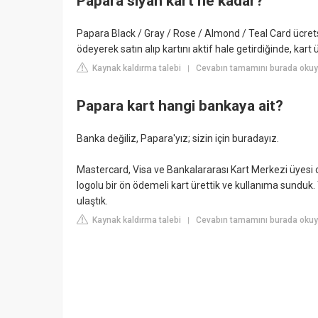
Papara siyah kart ne kadar?
Papara Black / Gray / Rose / Almond / Teal Card ücretsi
ödeyerek satın alıp kartını aktif hale getirdiğinde, kart 
Kaynak kaldırma talebi
Cevabın tamamını burada oku
|
Papara kart hangi bankaya ait?
Banka değiliz, Papara'yız; sizin için buradayız.
Mastercard, Visa ve Bankalararası Kart Merkezi üyesi
logolu bir ön ödemeli kart ürettik ve kullanıma sunduk. Y
ulaştık.
Kaynak kaldırma talebi
Cevabın tamamını burada oku
|