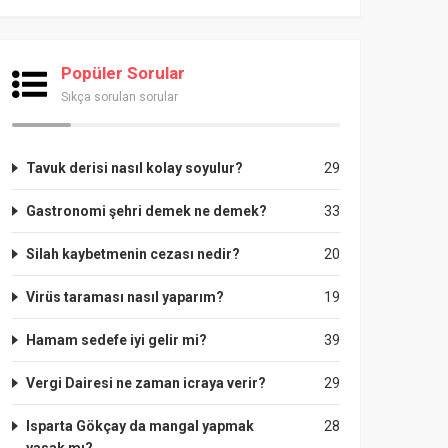
Popüler Sorular
Sıkça sorulan sorular
Tavuk derisi nasıl kolay soyulur?
29
Gastronomi şehri demek ne demek?
33
Silah kaybetmenin cezası nedir?
20
Virüs taraması nasıl yaparım?
19
Hamam sedefe iyi gelir mi?
39
Vergi Dairesi ne zaman icraya verir?
29
Isparta Gökçay da mangal yapmak
28