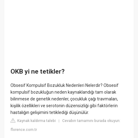
OKB yi ne tetikler?
Obsesif Kompulsif Bozukluk Nedenleri Nelerdir? Obsesif
kompulsif bozukluğun neden kaynaklandığı tam olarak
bilinmese de genetik nedenler, çocukluk çağı travmaları,
kişilik özellikleri ve serotonin düzensizliği gibi faktörlerin
hastalığın gelişimini tetiklediği düşünülür.
Kaynak kaldırma talebi
Cevabın tamamını burada okuyun:
|
florence.com.tr