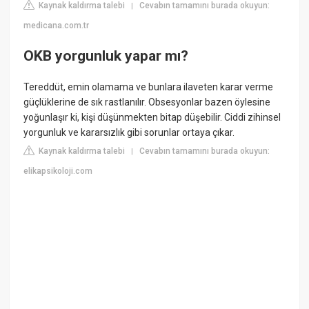
Kaynak kaldırma talebi
Cevabın tamamını burada okuyun:
|
medicana.com.tr
OKB yorgunluk yapar mı?
Tereddüt, emin olamama ve bunlara ilaveten karar verme
güçlüklerine de sık rastlanılır. Obsesyonlar bazen öylesine
yoğunlaşır ki, kişi düşünmekten bitap düşebilir. Ciddi zihinsel
yorgunluk ve kararsızlık gibi sorunlar ortaya çıkar.
Kaynak kaldırma talebi
Cevabın tamamını burada okuyun:
|
elikapsikoloji.com