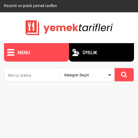
Resimli ve pratik yemek tarifleri
MENU
ÜYELİK