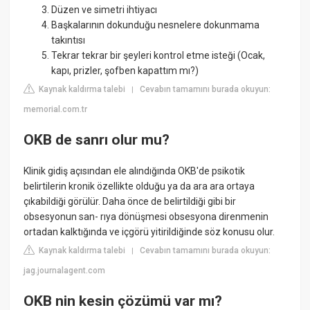
Düzen ve simetri ihtiyacı
Başkalarının dokunduğu nesnelere dokunmama
takıntısı
Tekrar tekrar bir şeyleri kontrol etme isteği (Ocak,
kapı, prizler, şofben kapattım mı?)
Kaynak kaldırma talebi
Cevabın tamamını burada okuyun:
|
memorial.com.tr
OKB de sanrı olur mu?
Klinik gidiş açısından ele alındığında OKB'de psikotik
belirtilerin kronik özellikte olduğu ya da ara ara ortaya
çıkabildiği görülür. Daha önce de belirtildiği gibi bir
obsesyonun san- rıya dönüşmesi obsesyona direnmenin
ortadan kalktığında ve içgörü yitirildiğinde söz konusu olur.
Kaynak kaldırma talebi
Cevabın tamamını burada okuyun:
|
jag.journalagent.com
OKB nin kesin çözümü var mı?