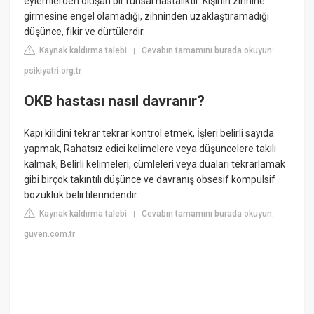
eylemlerden oluşan bir ruhsal hastalıktır. Kişinin zihnine
girmesine engel olamadığı, zihninden uzaklaştıramadığı
düşünce, fikir ve dürtülerdir.
Kaynak kaldırma talebi
Cevabın tamamını burada okuyun:
|
psikiyatri.org.tr
OKB hastası nasıl davranır?
Kapı kilidini tekrar tekrar kontrol etmek, İşleri belirli sayıda
yapmak, Rahatsız edici kelimelere veya düşüncelere takılı
kalmak, Belirli kelimeleri, cümleleri veya duaları tekrarlamak
gibi birçok takıntılı düşünce ve davranış obsesif kompulsif
bozukluk belirtilerindendir.
Kaynak kaldırma talebi
Cevabın tamamını burada okuyun:
|
guven.com.tr