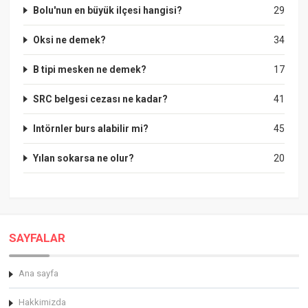
Bolu'nun en büyük ilçesi hangisi?
29
Oksi ne demek?
34
B tipi mesken ne demek?
17
SRC belgesi cezası ne kadar?
41
Intörnler burs alabilir mi?
45
Yılan sokarsa ne olur?
20
SAYFALAR
Ana sayfa
Hakkimizda