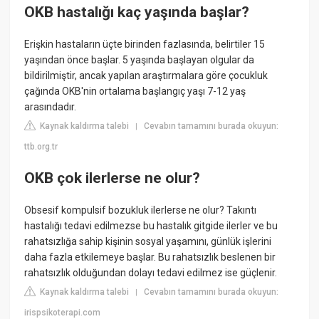
OKB hastalığı kaç yaşında başlar?
Erişkin hastaların üçte birinden fazlasında, belirtiler 15
yaşından önce başlar. 5 yaşında başlayan olgular da
bildirilmiştir, ancak yapılan araştırmalara göre çocukluk
çağında OKB'nin ortalama başlangıç yaşı 7-12 yaş
arasındadır.
Kaynak kaldırma talebi
Cevabın tamamını burada okuyun:
|
ttb.org.tr
OKB çok ilerlerse ne olur?
Obsesif kompulsif bozukluk ilerlerse ne olur? Takıntı
hastalığı tedavi edilmezse bu hastalık gitgide ilerler ve bu
rahatsızlığa sahip kişinin sosyal yaşamını, günlük işlerini
daha fazla etkilemeye başlar. Bu rahatsızlık beslenen bir
rahatsızlık olduğundan dolayı tedavi edilmez ise güçlenir.
Kaynak kaldırma talebi
Cevabın tamamını burada okuyun:
|
irispsikoterapi.com