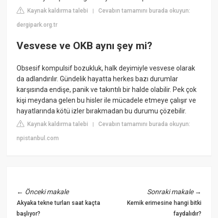
Kaynak kaldırma talebi
Cevabın tamamını burada okuyun:
|
dergipark.org.tr
Vesvese ve OKB aynı şey mi?
Obsesif kompulsif bozukluk, halk deyimiyle vesvese olarak
da adlandırılır. Gündelik hayatta herkes bazı durumlar
karşısında endişe, panik ve takıntılı bir halde olabilir. Pek çok
kişi meydana gelen bu hisler ile mücadele etmeye çalışır ve
hayatlarında kötü izler bırakmadan bu durumu çözebilir.
Kaynak kaldırma talebi
Cevabın tamamını burada okuyun:
|
npistanbul.com
←
Önceki makale
Sonraki makale
→
Akyaka tekne turları saat kaçta
Kemik erimesine hangi bitki
başlıyor?
faydalıdır?