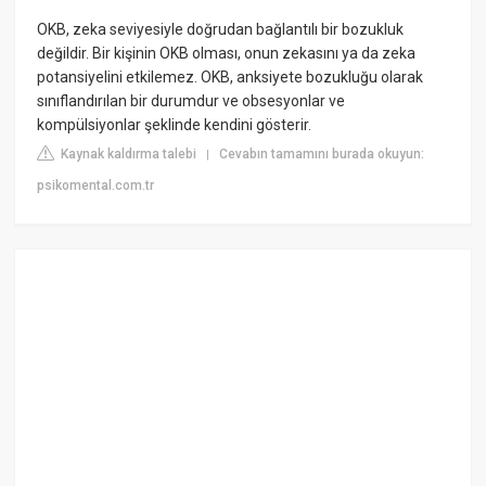
OKB, zeka seviyesiyle doğrudan bağlantılı bir bozukluk
değildir. Bir kişinin OKB olması, onun zekasını ya da zeka
potansiyelini etkilemez. OKB, anksiyete bozukluğu olarak
sınıflandırılan bir durumdur ve obsesyonlar ve
kompülsiyonlar şeklinde kendini gösterir.
Kaynak kaldırma talebi
Cevabın tamamını burada okuyun:
|
psikomental.com.tr