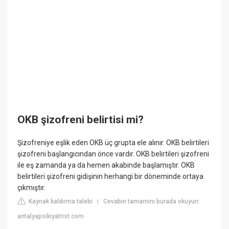
OKB şizofreni belirtisi mi?
Şizofreniye eşlik eden OKB üç grupta ele alınır. OKB belirtileri
şizofreni başlangıcından önce vardır. OKB belirtileri şizofreni
ile eş zamanda ya da hemen akabinde başlamıştır. OKB
belirtileri şizofreni gidişinin herhangi bir döneminde ortaya
çıkmıştır.
Kaynak kaldırma talebi
Cevabın tamamını burada okuyun:
|
antalyapsikiyatrist.com