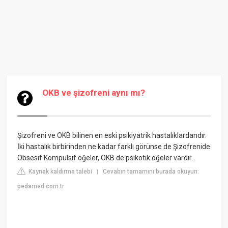
OKB ve şizofreni aynı mı?
Şizofreni ve OKB bilinen en eski psikiyatrik hastalıklardandır.
İki hastalık birbirinden ne kadar farklı görünse de Şizofrenide
Obsesif Kompulsif öğeler, OKB de psikotik öğeler vardır.
Kaynak kaldırma talebi
Cevabın tamamını burada okuyun:
|
pedamed.com.tr