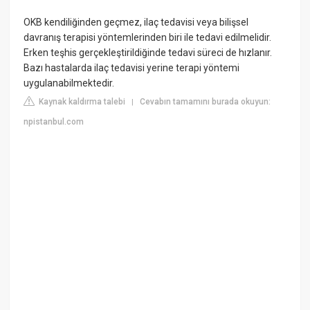
OKB kendiliğinden geçmez, ilaç tedavisi veya bilişsel
davranış terapisi yöntemlerinden biri ile tedavi edilmelidir.
Erken teşhis gerçekleştirildiğinde tedavi süreci de hızlanır.
Bazı hastalarda ilaç tedavisi yerine terapi yöntemi
uygulanabilmektedir.
Kaynak kaldırma talebi
Cevabın tamamını burada okuyun:
|
npistanbul.com