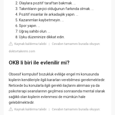
Olaylara pozitif taraftan bakmak. ...
Takıntıların geçici olduğunun farkında olmak. ...
Pozitif insanlar ile arkadaşlık yapın. ...
Kazanımları kaybetmeyin. ...
Spor yapın. ...
Uğraş sahibi olun. ...
Uyku düzeninize dikkat edin.
Kaynak kaldırma talebi
Cevabın tamamını burada okuyun:
|
doktortakvimi.com
OKB li biri ile evlenilir mi?
Obsesif kompulsif bozukluk evliliğe engel mi konusunda
kişilerin kendileriyle ilgili kararları verebilmesi gerekmektedir.
Neticede bu konularla ilgili gerekli ilaçlarını alınması ya da
psikoterapi seanslarının geçilmesi sonrasında mental olarak
sağlıklı olan kişilerin evlenmesi de mümkün hale
gelebilmektedir.
Kaynak kaldırma talebi
Cevabın tamamını burada okuyun:
|