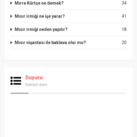
Mırra Kürtçe ne demek?
34
Mısır irmiği ne işe yarar?
41
Mısır irmiği neden yapılır?
18
Mısır nişastası ile baklava olur mu?
20
Duyuru
Reklam alanı