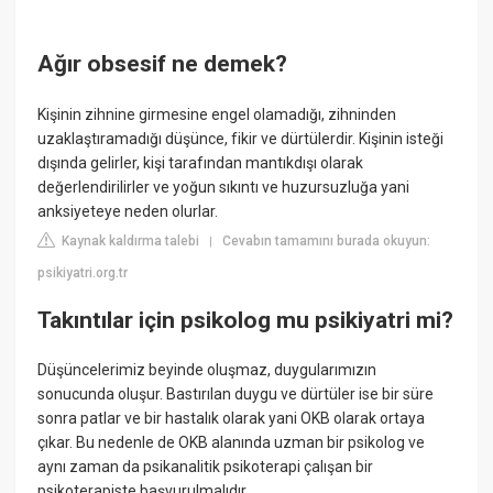
Ağır obsesif ne demek?
Kişinin zihnine girmesine engel olamadığı, zihninden
uzaklaştıramadığı düşünce, fikir ve dürtülerdir. Kişinin isteği
dışında gelirler, kişi tarafından mantıkdışı olarak
değerlendirilirler ve yoğun sıkıntı ve huzursuzluğa yani
anksiyeteye neden olurlar.
Kaynak kaldırma talebi
Cevabın tamamını burada okuyun:
|
psikiyatri.org.tr
Takıntılar için psikolog mu psikiyatri mi?
Düşüncelerimiz beyinde oluşmaz, duygularımızın
sonucunda oluşur. Bastırılan duygu ve dürtüler ise bir süre
sonra patlar ve bir hastalık olarak yani OKB olarak ortaya
çıkar. Bu nedenle de OKB alanında uzman bir psikolog ve
aynı zaman da psikanalitik psikoterapi çalışan bir
psikoterapiste başvurulmalıdır.