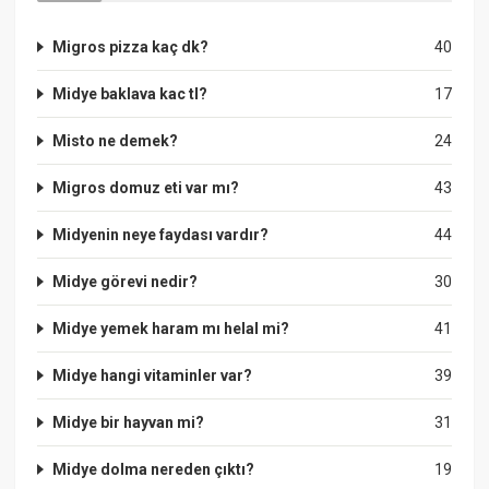
Migros pizza kaç dk?
40
Midye baklava kac tl?
17
Misto ne demek?
24
Migros domuz eti var mı?
43
Midyenin neye faydası vardır?
44
Midye görevi nedir?
30
Midye yemek haram mı helal mi?
41
Midye hangi vitaminler var?
39
Midye bir hayvan mi?
31
Midye dolma nereden çıktı?
19