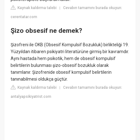
Kaynak kaldırma talebi
Cevabın tamamını burada okuyun:
|
cerentatar.com
Şizo obsesif ne demek?
Şizofreni ile OKB (Obsesif Kompulsif Bozukluk) birlikteliği 19.
Yüzyıldan itibaren psikiyatri literatürüne girmiş bir kavramdır.
Aynı hastada hem psikotik, hem de obsesif kompulsif
belirtilerin bulunması şizo-obsesif bozukluk olarak
tanımlanır. Şizofrenide obsesif kompulsif belirtilerin
tanınabilmesi oldukça güçtür.
Kaynak kaldırma talebi
Cevabın tamamını burada okuyun:
|
antalyapsikiyatrist.com