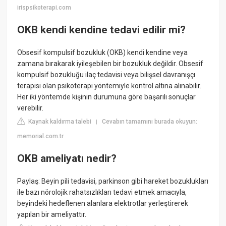
irispsikoterapi.com
OKB kendi kendine tedavi edilir mi?
Obsesif kompulsif bozukluk (OKB) kendi kendine veya
zamana bırakarak iyileşebilen bir bozukluk değildir. Obsesif
kompulsif bozukluğu ilaç tedavisi veya bilişsel davranışçı
terapisi olan psikoterapi yöntemiyle kontrol altına alınabilir.
Her iki yöntemde kişinin durumuna göre başarılı sonuçlar
verebilir.
Kaynak kaldırma talebi
Cevabın tamamını burada okuyun:
|
memorial.com.tr
OKB ameliyatı nedir?
Paylaş: Beyin pili tedavisi, parkinson gibi hareket bozuklukları
ile bazı nörolojik rahatsızlıkları tedavi etmek amacıyla,
beyindeki hedeflenen alanlara elektrotlar yerleştirerek
yapılan bir ameliyattır.