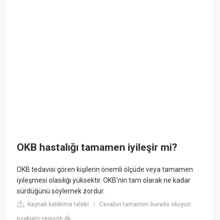
OKB hastalığı tamamen iyileşir mi?
OKB tedavisi gören kişilerin önemli ölçüde veya tamamen
iyileşmesi olasılığı yüksektir. OKB'nin tam olarak ne kadar
sürdüğünü söylemek zordur.
Kaynak kaldırma talebi
Cevabın tamamını burada okuyun:
|
psykiatri-regionh.dk