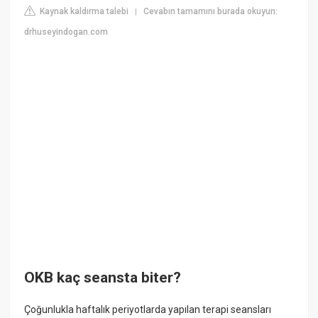
Kaynak kaldırma talebi
Cevabın tamamını burada okuyun:
|
drhuseyindogan.com
OKB kaç seansta biter?
Çoğunlukla haftalık periyotlarda yapılan terapi seansları