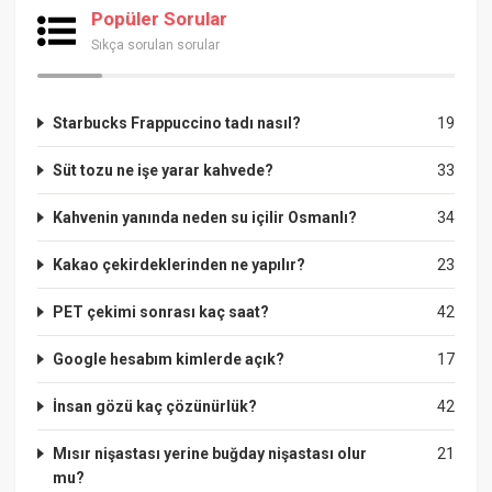
Popüler Sorular
Sıkça sorulan sorular
Starbucks Frappuccino tadı nasıl?
19
Süt tozu ne işe yarar kahvede?
33
Kahvenin yanında neden su içilir Osmanlı?
34
Kakao çekirdeklerinden ne yapılır?
23
PET çekimi sonrası kaç saat?
42
Google hesabım kimlerde açık?
17
İnsan gözü kaç çözünürlük?
42
Mısır nişastası yerine buğday nişastası olur
21
mu?