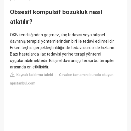
Obsesif kompulsif bozukluk nasıl
atlatılır?
OKB kendiliğinden geçmez, ilaç tedavisi veya bilişsel
davranış terapisi yöntemlerinden biri ile tedavi edilmelidir.
Erken teşhis gerçekleştirildiğinde tedavi süreci de hızlanır.
Bazı hastalarda ilaç tedavisi yerine terapi yöntemi
uygulanabilmektedir. Bilişsel davranışçı terapi bu terapiler
arasında en etkilisidir.
Kaynak kaldırma talebi
Cevabın tamamını burada okuyun:
|
npistanbul.com