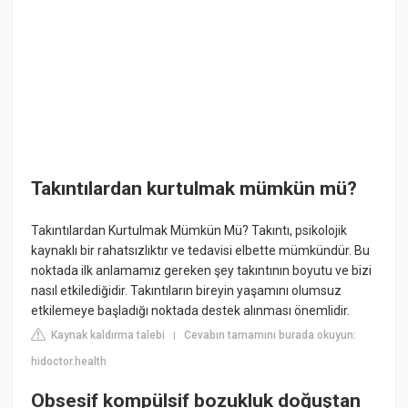
Takıntılardan kurtulmak mümkün mü?
Takıntılardan Kurtulmak Mümkün Mü? Takıntı, psikolojik
kaynaklı bir rahatsızlıktır ve tedavisi elbette mümkündür. Bu
noktada ilk anlamamız gereken şey takıntının boyutu ve bizi
nasıl etkilediğidir. Takıntıların bireyin yaşamını olumsuz
etkilemeye başladığı noktada destek alınması önemlidir.
Kaynak kaldırma talebi
Cevabın tamamını burada okuyun:
|
hidoctor.health
Obsesif kompülsif bozukluk doğuştan