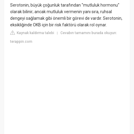
Serotonin, büyük çoğunluk tarafından ''mutluluk hormonu''
olarak bilinir; ancak mutluluk vermenin yanı sıra, ruhsal
dengeyi sağlamak gibi önemli bir görevi de vardır. Serotonin,
eksikliğinde OKB için bir risk faktörü olarak rol oynar.
Kaynak kaldırma talebi
Cevabın tamamını burada okuyun:
|
terappin.com