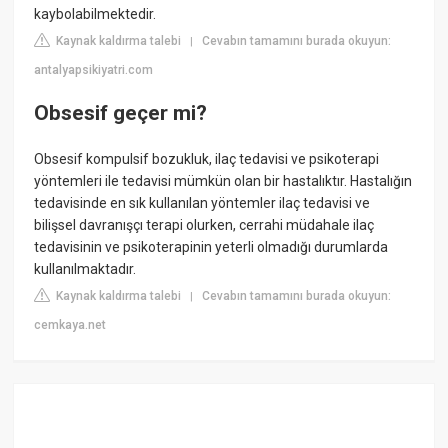
kaybolabilmektedir.
Kaynak kaldırma talebi
Cevabın tamamını burada okuyun:
|
antalyapsikiyatri.com
Obsesif geçer mi?
Obsesif kompulsif bozukluk, ilaç tedavisi ve psikoterapi
yöntemleri ile tedavisi mümkün olan bir hastalıktır. Hastalığın
tedavisinde en sık kullanılan yöntemler ilaç tedavisi ve
bilişsel davranışçı terapi olurken, cerrahi müdahale ilaç
tedavisinin ve psikoterapinin yeterli olmadığı durumlarda
kullanılmaktadır.
Kaynak kaldırma talebi
Cevabın tamamını burada okuyun:
|
cemkaya.net