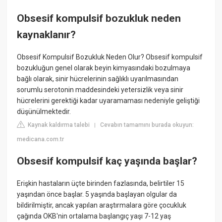
Obsesif kompulsif bozukluk neden
kaynaklanır?
Obsesif Kompulsif Bozukluk Neden Olur? Obsesif kompulsif
bozukluğun genel olarak beyin kimyasındaki bozulmaya
bağlı olarak, sinir hücrelerinin sağlıklı uyarılmasından
sorumlu serotonin maddesindeki yetersizlik veya sinir
hücrelerini gerektiği kadar uyaramaması nedeniyle geliştiği
düşünülmektedir.
Kaynak kaldırma talebi
Cevabın tamamını burada okuyun:
|
medicana.com.tr
Obsesif kompulsif kaç yaşında başlar?
Erişkin hastaların üçte birinden fazlasında, belirtiler 15
yaşından önce başlar. 5 yaşında başlayan olgular da
bildirilmiştir, ancak yapılan araştırmalara göre çocukluk
çağında OKB'nin ortalama başlangıç yaşı 7-12 yaş