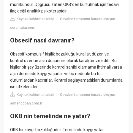
mümkündür. Doğrusu zaten OKB'den kurtulmak için tedavi
ilaç değil analitik psikoterapidir.
Kaynak kaldırma talebi
Cevabın tamamını burada okuyun:
|
cerentatar.com
Obsesif nasıl davranır?
Obsesif kompulsif kişilik bozukluğu kurallar, düzen ve
kontrol üzerine aşırı düşünme olarak karakterize edilir. Bu
kişiler bir şey üzerinde kontrol sahibi olamama ihtimali varsa
aşırı derecede kaygı yaşarlar ve bu nedenle bu tür
durumlardan kaçınırlar. Kontrol sağlayamadıkları durumlarda
ise öfkelenirler.
Kaynak kaldırma talebi
Cevabın tamamını burada okuyun:
|
adnancoban.com.tr
OKB nin temelinde ne yatar?
OKB bir kaygı bozukluğudur. Temelinde kaygı yatar.