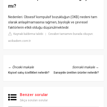
mı?
Nedenleri. Obsesif kompulsif bozukluğun (OKB) nedeni tam
olarak anlaşılmamasına rağmen, biyolojik ve çevresel
faktörlerin etkili olduğu düşünülmektedir.
Kaynak kaldırma talebi
Cevabın tamamını burada okuyun:
|
acibadem.com.tr
←
Önceki makale
Sonraki makale
→
Kişisel satış özellikleri nelerdir?
Sanayide üretilen ürünler nelerdir?
Benzer sorular
Sıkça sorulan sorular