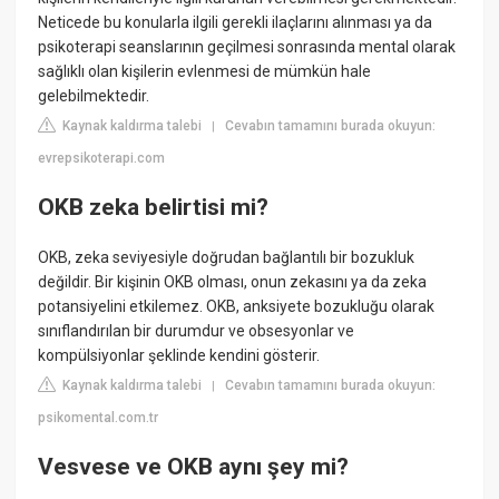
Neticede bu konularla ilgili gerekli ilaçlarını alınması ya da
psikoterapi seanslarının geçilmesi sonrasında mental olarak
sağlıklı olan kişilerin evlenmesi de mümkün hale
gelebilmektedir.
Kaynak kaldırma talebi
Cevabın tamamını burada okuyun:
|
evrepsikoterapi.com
OKB zeka belirtisi mi?
OKB, zeka seviyesiyle doğrudan bağlantılı bir bozukluk
değildir. Bir kişinin OKB olması, onun zekasını ya da zeka
potansiyelini etkilemez. OKB, anksiyete bozukluğu olarak
sınıflandırılan bir durumdur ve obsesyonlar ve
kompülsiyonlar şeklinde kendini gösterir.
Kaynak kaldırma talebi
Cevabın tamamını burada okuyun:
|
psikomental.com.tr
Vesvese ve OKB aynı şey mi?