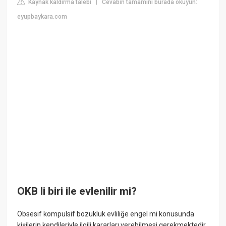
Kaynak kaldırma talebi
Cevabın tamamını burada okuyun:
|
eyupbaykara.com
OKB li biri ile evlenilir mi?
Obsesif kompulsif bozukluk evliliğe engel mi konusunda
kişilerin kendileriyle ilgili kararları verebilmesi gerekmektedir.