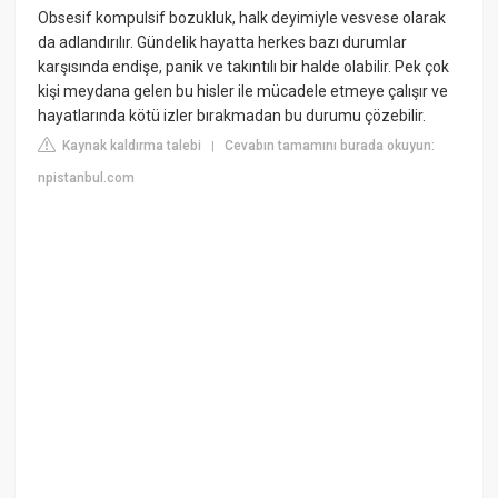
Obsesif kompulsif bozukluk, halk deyimiyle vesvese olarak
da adlandırılır. Gündelik hayatta herkes bazı durumlar
karşısında endişe, panik ve takıntılı bir halde olabilir. Pek çok
kişi meydana gelen bu hisler ile mücadele etmeye çalışır ve
hayatlarında kötü izler bırakmadan bu durumu çözebilir.
Kaynak kaldırma talebi
Cevabın tamamını burada okuyun:
|
npistanbul.com