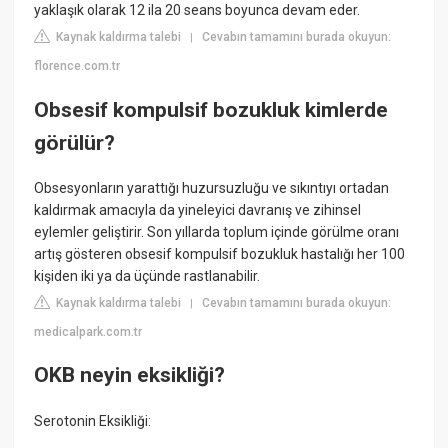
yaklaşık olarak 12 ila 20 seans boyunca devam eder.
Kaynak kaldırma talebi
Cevabın tamamını burada okuyun:
|
florence.com.tr
Obsesif kompulsif bozukluk kimlerde
görülür?
Obsesyonların yarattığı huzursuzluğu ve sıkıntıyı ortadan
kaldırmak amacıyla da yineleyici davranış ve zihinsel
eylemler geliştirir. Son yıllarda toplum içinde görülme oranı
artış gösteren obsesif kompulsif bozukluk hastalığı her 100
kişiden iki ya da üçünde rastlanabilir.
Kaynak kaldırma talebi
Cevabın tamamını burada okuyun:
|
medicalpark.com.tr
OKB neyin eksikliği?
Serotonin Eksikliği: