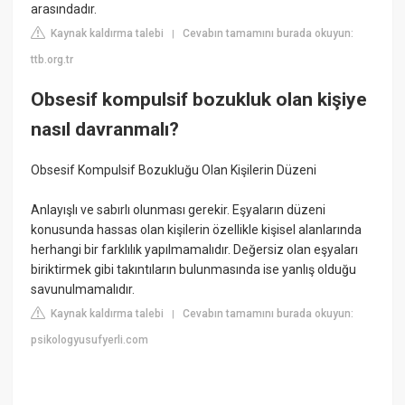
arasındadır.
Kaynak kaldırma talebi
Cevabın tamamını burada okuyun:
|
ttb.org.tr
Obsesif kompulsif bozukluk olan kişiye
nasıl davranmalı?
Obsesif Kompulsif Bozukluğu Olan Kişilerin Düzeni
Anlayışlı ve sabırlı olunması gerekir. Eşyaların düzeni
konusunda hassas olan kişilerin özellikle kişisel alanlarında
herhangi bir farklılık yapılmamalıdır. Değersiz olan eşyaları
biriktirmek gibi takıntıların bulunmasında ise yanlış olduğu
savunulmamalıdır.
Kaynak kaldırma talebi
Cevabın tamamını burada okuyun:
|
psikologyusufyerli.com