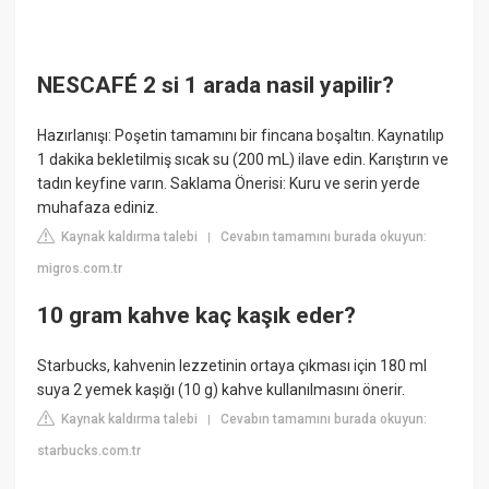
NESCAFÉ 2 si 1 arada nasil yapilir?
Hazırlanışı: Poşetin tamamını bir fincana boşaltın. Kaynatılıp
1 dakika bekletilmiş sıcak su (200 mL) ilave edin. Karıştırın ve
tadın keyfine varın. Saklama Önerisi: Kuru ve serin yerde
muhafaza ediniz.
Kaynak kaldırma talebi
Cevabın tamamını burada okuyun:
|
migros.com.tr
10 gram kahve kaç kaşık eder?
Starbucks, kahvenin lezzetinin ortaya çıkması için 180 ml
suya 2 yemek kaşığı (10 g) kahve kullanılmasını önerir.
Kaynak kaldırma talebi
Cevabın tamamını burada okuyun:
|
starbucks.com.tr