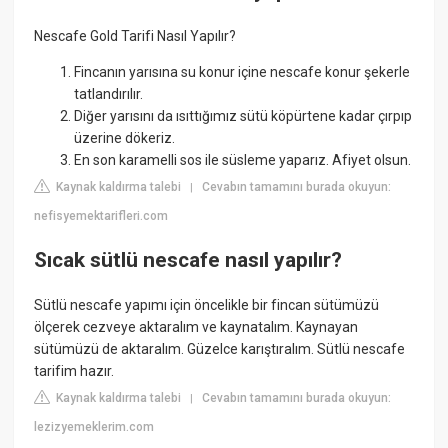
Nescafe Gold Tarifi Nasıl Yapılır?
Fincanın yarısına su konur içine nescafe konur şekerle
tatlandırılır.
Diğer yarısını da ısıttığımız sütü köpürtene kadar çırpıp
üzerine dökeriz.
En son karamelli sos ile süsleme yaparız. Afiyet olsun.
Kaynak kaldırma talebi
Cevabın tamamını burada okuyun:
|
nefisyemektarifleri.com
Sıcak sütlü nescafe nasıl yapılır?
Sütlü nescafe yapımı için öncelikle bir fincan sütümüzü
ölçerek cezveye aktaralım ve kaynatalım. Kaynayan
sütümüzü de aktaralım. Güzelce karıştıralım. Sütlü nescafe
tarifim hazır.
Kaynak kaldırma talebi
Cevabın tamamını burada okuyun:
|
lezizyemeklerim.com