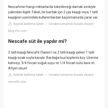
Nescafenin hangi miktarlarda tüketileceği damak zevkiyle
yakından ilişkili. Fakat, bir bardak için 2 çay kaşığı veya 1 tatlı
kaşığının üzerindeki kullanımlardan kaçınmanızda yarar var.
Kaynak kaldırma talebi
Cevabın tamamını burada okuyun:
|
blog.ofix.com
Nescafe süt ile yapılır mi?
2 tatlı kaşığı Nescafé Classic'i ve 2 tatlı kaşığı şekeri 1 tatlı
kaşığı sıcak suyla karıştır. Bardağa buz küplerini koy. Üzerine
kahveyi, 3/4 fincan soğuk suyu ve 1/4 fincan sütü ilave et.
Afiyet olsun!
Kaynak kaldırma talebi
Cevabın tamamını burada okuyun:
|
nescafe.com