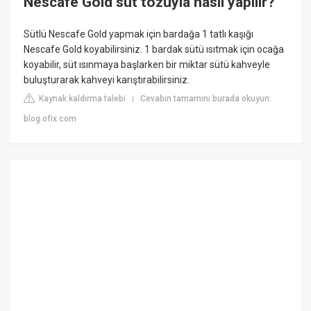
Nescafe Gold süt tozuyla nasıl yapılır?
Sütlü Nescafe Gold yapmak için bardağa 1 tatlı kaşığı
Nescafe Gold koyabilirsiniz. 1 bardak sütü ısıtmak için ocağa
koyabilir, süt ısınmaya başlarken bir miktar sütü kahveyle
buluşturarak kahveyi karıştırabilirsiniz.
Kaynak kaldırma talebi
Cevabın tamamını burada okuyun:
|
blog.ofix.com