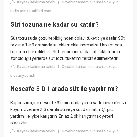
Kaynak kaldırma talebi
Cevabın tamamını burada okuyun:
|
nefisyemektarifleri.com
Süt tozuna ne kadar su katılır?
Süt tozu suda çözünebildiğinden dolayı tüketiciye satılır. Süt
tozuna 1 e 9 oranında su eklemekle, normal süt kıvamında
bir ürün elde edilebilir. Süt temininin ya da süt saklamanın
zor olduğu yerlerde süt tozu tüketimi tercih edilmektedir.
Kaynak kaldırma talebi
Cevabın tamamını burada okuyun:
|
bioeasy.com.tr
Nescafe 3 ü 1 arada süt ile yapılır mı?
Kupanızın içine nescafe 3'ü bir arada ya da sade nescafenizi
koyun. Üzerine 2-3 damla su veya süt damlatın. Çırpıcı
yardımı ile iyice karıştırın. En az 2 dk karıştırmak yeterli
olacaktır.
Kaynak kaldırma talebi
Cevabın tamamını burada okuyun:
|