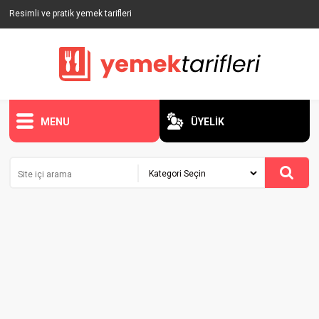
Resimli ve pratik yemek tarifleri
MENU
ÜYELİK