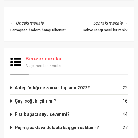
←
Önceki makale
Sonraki makale
→
Ferragnes badem hangi ülkenin?
Kahve rengi nasıl bir renk?
Benzer sorular
Sıkça sorulan sorular
Antep fıstığı ne zaman toplanır 2022?
22
Çayı soğuk içilir mi?
16
Fıstık ağacı suyu sever mi?
44
Pişmiş baklava dolapta kaç gün saklanır?
27