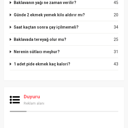
Baklavanın yağı ne zaman verilir?
45
Günde 2 ekmek yemek kilo aldırır mı?
20
Saat kaçtan sonra çay içilmemeli?
34
Baklavada tereyağ olur mu?
25
Nerenin sütlacı meşhur?
31
1 adet pide ekmek kaç kalori?
43
Duyuru
Reklam alanı