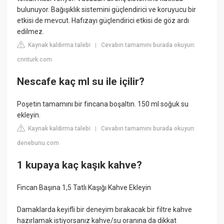
bulunuyor. Bağışıklık sistemini güçlendirici ve koruyucu bir
etkisi de mevcut. Hafızayı güçlendirici etkisi de göz ardı
edilmez.
Kaynak kaldırma talebi
Cevabın tamamını burada okuyun:
|
cnnturk.com
Nescafe kaç ml su ile içilir?
Poşetin tamamını bir fincana boşaltın. 150 ml soğuk su
ekleyin.
Kaynak kaldırma talebi
Cevabın tamamını burada okuyun:
|
denebunu.com
1 kupaya kaç kaşık kahve?
Fincan Başına 1,5 Tatlı Kaşığı Kahve Ekleyin
Damaklarda keyifli bir deneyim bırakacak bir filtre kahve
hazırlamak istiyorsanız kahve/su oranına da dikkat