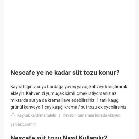
Nescafe ye ne kadar süt tozu konur?
Kaynattığınız suyu bardağa yavaş yavaş kahveyi karıştırarak
ekleyin. Kahvenizi yumuşak içimli içmek istiyorsanız az
miktarda süt ya da krema ilave edebilirsiniz. 1 tatlı kaşığı
grünül kahveye 1 çay kaşığı krema / süt tozu ekleyebilirsiniz.
Kaynak kaldırma talebi
Cevabın tamamını burada okuyun:
|
yeniakit.com.tr
Nescafe süt tozu Nasıl Kullanılır?