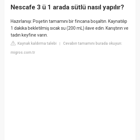
Nescafe 3 ü 1 arada sütlü nasıl yapılır?
Hazırlanışı: Poşetin tamamını bir fincana boşaltın. Kaynatılıp
1 dakika bekletilmiş sıcak su (200 mL) ilave edin. Karıştırın ve
tadın keyfine varın.
Kaynak kaldırma talebi
Cevabın tamamını burada okuyun:
|
migros.com.tr