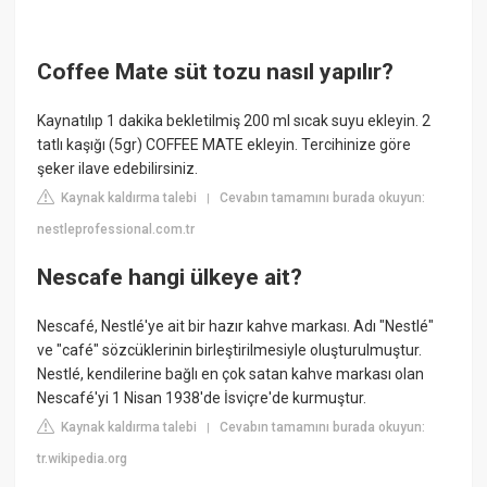
Coffee Mate süt tozu nasıl yapılır?
Kaynatılıp 1 dakika bekletilmiş 200 ml sıcak suyu ekleyin. 2
tatlı kaşığı (5gr) COFFEE MATE ekleyin. Tercihinize göre
şeker ilave edebilirsiniz.
Kaynak kaldırma talebi
Cevabın tamamını burada okuyun:
|
nestleprofessional.com.tr
Nescafe hangi ülkeye ait?
Nescafé, Nestlé'ye ait bir hazır kahve markası. Adı "Nestlé"
ve "café" sözcüklerinin birleştirilmesiyle oluşturulmuştur.
Nestlé, kendilerine bağlı en çok satan kahve markası olan
Nescafé'yi 1 Nisan 1938'de İsviçre'de kurmuştur.
Kaynak kaldırma talebi
Cevabın tamamını burada okuyun:
|
tr.wikipedia.org