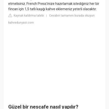
etmelisiniz. French Press'inize hazırlamak istediğiniz her bir
fincan için 1,5 tatlı kaşığı kahve eklemeniz yeterli olacaktır.
Kaynak kaldırma talebi
Cevabın tamamını burada okuyun:
|
kahvedunyasi.com
Güzel bir nescafe nasıl yapılır?