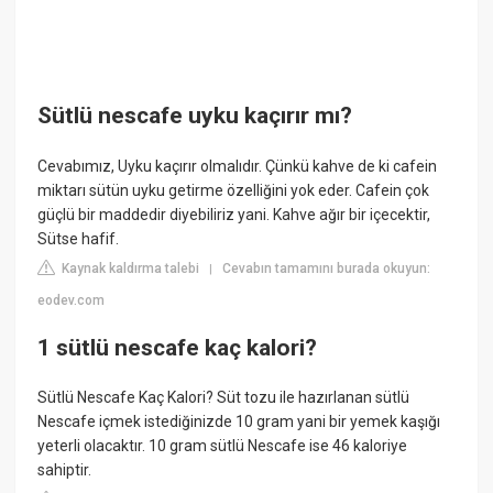
Sütlü nescafe uyku kaçırır mı?
Cevabımız, Uyku kaçırır olmalıdır. Çünkü kahve de ki cafein
miktarı sütün uyku getirme özelliğini yok eder. Cafein çok
güçlü bir maddedir diyebiliriz yani. Kahve ağır bir içecektir,
Sütse hafif.
Kaynak kaldırma talebi
Cevabın tamamını burada okuyun:
|
eodev.com
1 sütlü nescafe kaç kalori?
Sütlü Nescafe Kaç Kalori? Süt tozu ile hazırlanan sütlü
Nescafe içmek istediğinizde 10 gram yani bir yemek kaşığı
yeterli olacaktır. 10 gram sütlü Nescafe ise 46 kaloriye
sahiptir.