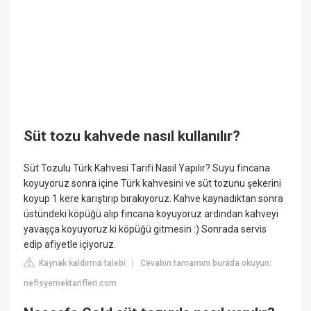
Süt tozu kahvede nasıl kullanılır?
Süt Tozulu Türk Kahvesi Tarifi Nasıl Yapılır? Suyu fincana
koyuyoruz sonra içine Türk kahvesini ve süt tozunu şekerini
koyup 1 kere karıştırıp bırakıyoruz. Kahve kaynadıktan sonra
üstündeki köpüğü alıp fincana koyuyoruz ardından kahveyi
yavaşça koyuyoruz ki köpüğü gitmesin :) Sonrada servis
edip afiyetle içiyoruz.
Kaynak kaldırma talebi
Cevabın tamamını burada okuyun:
|
nefisyemektarifleri.com