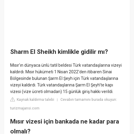
Sharm El Sheikh kimlikle gidilir mı?
Mısır'ın dünyaca ünlü tatil beldesi Türk vatandaşlarına vizeyi
kaldırdı. Mısır hükümeti 1 Nisan 2022'den itibaren Sinai
Bölgesinde bulunan Şarm El Şeyh için Türk vatandaşlarına
vizeyi kaldırdı. Türk vatandaşlarına Şarm El Şeyh'te kapı
vizesi (vize ücreti olmadan) 15 günlük giriş hakkı verildi.
Kaynak kaldırma talebi
Cevabın tamamını burada okuyun:
|
turizmajansi.com
Mısır vizesi için bankada ne kadar para
olmalı?