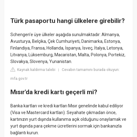
Türk pasaportu hangi ülkelere girebilir?
Schengen'e üye ülkeler aşağıda sunulmaktadır: Almanya,
Avusturya, Belçika, Çek Cumhuriyeti, Danimarka, Estonya,
Finlandiya, Fransa, Hollanda, İspanya, İsveç, İtalya, Letonya,
Litvanya, Lüksemburg, Macaristan, Malta, Polonya, Portekiz,
Slovakya, Slovenya, Yunanistan.
Kaynak kaldırma talebi
Cevabın tamamını burada okuyun:
|
mfa.gov.tr
Mısır'da kredi kartı geçerli mi?
Banka kartları ve kredi kartları Mısır genelinde kabul ediliyor
(Visa ve Mastercard kartları). Seyahate çıkmadan önce,
kartınızın yurt dışında kullanıma açık olduğunu onaylamak ve
yurt dışında para çekme ücretlerini sormak için bankanızla
bağlantı kurun.