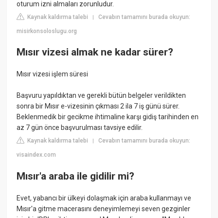
oturum izni almaları zorunludur.
Kaynak kaldırma talebi
Cevabın tamamını burada okuyun:
|
misirkonsoloslugu.org
Mısır vizesi almak ne kadar sürer?
Mısır vizesi işlem süresi
Başvuru yapıldıktan ve gerekli bütün belgeler verildikten
sonra bir Mısır e-vizesinin çıkması 2 ila 7 iş günü sürer.
Beklenmedik bir gecikme ihtimaline karşı gidiş tarihinden en
az 7 gün önce başvurulması tavsiye edilir.
Kaynak kaldırma talebi
Cevabın tamamını burada okuyun:
|
visaindex.com
Mısır'a araba ile gidilir mi?
Evet, yabancı bir ülkeyi dolaşmak için araba kullanmayı ve
Mısır'a gitme macerasını deneyimlemeyi seven gezginler