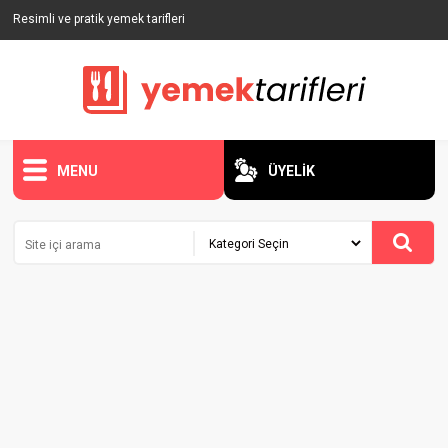
Resimli ve pratik yemek tarifleri
MENU
ÜYELİK