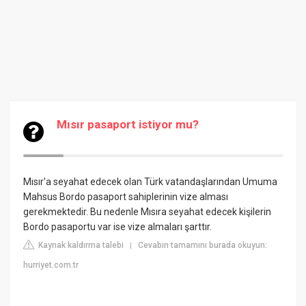
Mısır pasaport istiyor mu?
Mısır'a seyahat edecek olan Türk vatandaşlarından Umuma
Mahsus Bordo pasaport sahiplerinin vize alması
gerekmektedir. Bu nedenle Mısıra seyahat edecek kişilerin
Bordo pasaportu var ise vize almaları şarttır.
Kaynak kaldırma talebi
Cevabın tamamını burada okuyun:
|
hurriyet.com.tr