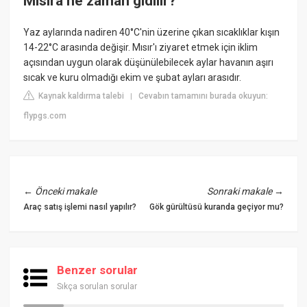
Mısıra ne zaman gidilir?
Yaz aylarında nadiren 40°C'nin üzerine çıkan sıcaklıklar kışın
14-22°C arasında değişir. Mısır'ı ziyaret etmek için iklim
açısından uygun olarak düşünülebilecek aylar havanın aşırı
sıcak ve kuru olmadığı ekim ve şubat ayları arasıdır.
Kaynak kaldırma talebi
Cevabın tamamını burada okuyun:
|
flypgs.com
←
Önceki makale
Sonraki makale
→
Araç satış işlemi nasıl yapılır?
Gök gürültüsü kuranda geçiyor mu?
Benzer sorular
Sıkça sorulan sorular