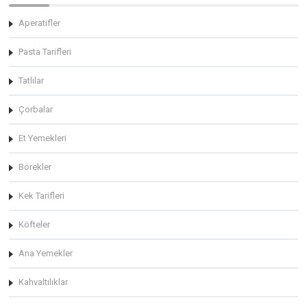
Aperatifler
Pasta Tarifleri
Tatlılar
Çorbalar
Et Yemekleri
Börekler
Kek Tarifleri
Köfteler
Ana Yemekler
Kahvaltılıklar