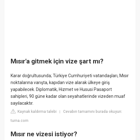
Mısır'a gitmek için vize şart mı?
Karar doğrultusunda; Türkiye Cumhuriyeti vatandaşları, Mısır
noktalarına varışta, kapıdan vize alarak ülkeye giriş
yapabilecek. Diplomatik, Hizmet ve Hususi Pasaport
sahipleri, 90 güne kadar olan seyahatlerinde vizeden muaf
sayılacaktır.
Kaynak kaldırma talebi
Cevabın tamamını burada okuyun:
|
turna.com
Mısır ne vizesi istiyor?