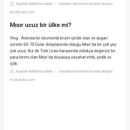
Kaynak kaldırma talebi
Cevabın tamamını burada okuyun:
|
kesfetsek.com
Mısır ucuz bir ülke mi?
Vlog - Aslında bir ekonomik krizin içinde olan ve asgari
ücretin 60-70 Dolar dolaylarında olduğu Mısır'da bir çok şey
çok ucuz. Biz de Türk Lirası karşısında oldukça değersiz bir
para birimi olan Mısır'da doyasıya seyahat ettik, yedik ve
içtik.
Kaynak kaldırma talebi
Cevabın tamamını burada okuyun:
|
m.youtube.com