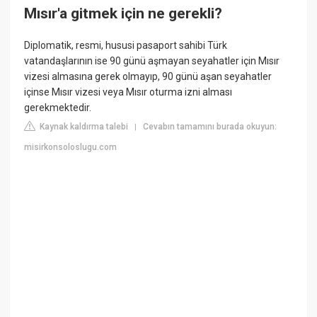
Mısır'a gitmek için ne gerekli?
Diplomatik, resmi, hususi pasaport sahibi Türk
vatandaşlarının ise 90 günü aşmayan seyahatler için Mısır
vizesi almasına gerek olmayıp, 90 günü aşan seyahatler
içinse Mısır vizesi veya Mısır oturma izni alması
gerekmektedir.
Kaynak kaldırma talebi
Cevabın tamamını burada okuyun:
|
misirkonsoloslugu.com