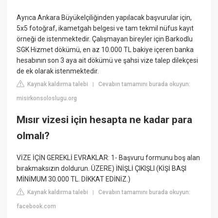
Ayrıca Ankara Büyükelçiliğinden yapılacak başvurular için,
5x5 fotoğraf, ikametgah belgesi ve tam tekmil nüfus kayıt
örneği de istenmektedir. Çalışmayan bireyler için Barkodlu
SGK Hizmet dökümü, en az 10.000 TL bakiye içeren banka
hesabının son 3 aya ait dökümü ve şahsi vize talep dilekçesi
de ek olarak istenmektedir.
Kaynak kaldırma talebi
Cevabın tamamını burada okuyun:
|
misirkonsoloslugu.org
Mısır vizesi için hesapta ne kadar para
olmalı?
VİZE İÇİN GEREKLİ EVRAKLAR: 1- Başvuru formunu boş alan
bırakmaksızın doldurun. ÜZERE) İNİŞLİ ÇIKIŞLI (KİŞİ BAŞI
MİNİMUM 30.000 TL. DİKKAT EDİNİZ.)
Kaynak kaldırma talebi
Cevabın tamamını burada okuyun:
|
facebook.com