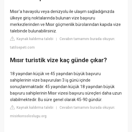
Mısır'a havayolu veya denizyolu ile ulaşım sağladığınızda
ülkeye giriş noktalarında bulunan vize başvuru
merkezlerinden ve Mısır göçmenlik bürolarından kapıda vize
talebinde bulunabilirsiniz.
Kaynak kaldırma talebi
Cevabın tamamını burada okuyun:
|
tatilsepeti.com
Mısır turistik vize kaç günde çıkar?
18 yaşından küçük ve 45 yaşından büyük başvuru
sahiplerinin vize başvuruları 3 iş günü içinde
sonuçlanmaktadır. 45 yaşından küçük 18 yaşından büyük
başvuru sahiplerinin Mısır vizesi başvuru süreçleri daha uzun
olabilmektedir. Bu süre genel olarak 45-90 gündür.
Kaynak kaldırma talebi
Cevabın tamamını burada okuyun:
|
misirkonsoloslugu.org