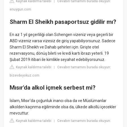
Kaynak kaldırma talebi
Cevabın tamamını burada okuyun:
|
enuygun.com
Sharm El Sheikh pasaportsuz gidilir mı?
En az 1 yıl geçerliliği olan Schengen vizeniz veya geçerli bir
ABD vizeniz varsa vizesiz de giriş yapabiliyorsunuz. Sadece
Sharm El Sheikh ve Dahab şehirleri için. Girişte otel
rezervasyonu, dönüş bileti ve kredi kartı ibrazı yeterli. 19
Şubat 2019 itibari ile kimlikle seyahat edebiliyorsunuz.
Kaynak kaldırma talebi
Cevabın tamamını burada okuyun:
|
bizevdeyokuz.com
Mısır'da alkol içmek serbest mi?
İslam, Mısır'da çoğunluk inancı olsa da ve Müslümanlar
alkolden kaçınma eğiliminde olsa da, ülkede alkollü içecekler
mevcuttur.
Kaynak kaldırma talebi
Cevabın tamamını burada okuyun:
|