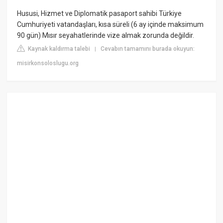
Hususi, Hizmet ve Diplomatik pasaport sahibi Türkiye
Cumhuriyeti vatandaşları, kısa süreli (6 ay içinde maksimum
90 gün) Mısır seyahatlerinde vize almak zorunda değildir.
Kaynak kaldırma talebi
Cevabın tamamını burada okuyun:
|
misirkonsoloslugu.org