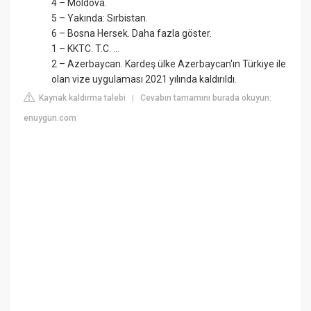
4 – Moldova.
5 – Yakında: Sırbistan.
6 – Bosna Hersek. Daha fazla göster.
1 – KKTC. T.C. ...
2 – Azerbaycan. Kardeş ülke Azerbaycan'ın Türkiye ile
olan vize uygulaması 2021 yılında kaldırıldı.
Kaynak kaldırma talebi
Cevabın tamamını burada okuyun:
|
enuygun.com