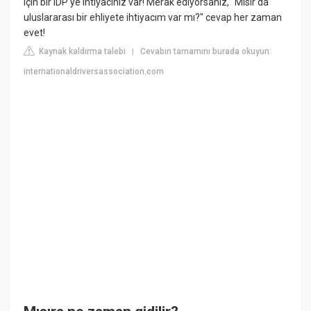
için bir IDP'ye ihtiyacınız var! Merak ediyorsanız, "Mısır'da
uluslararası bir ehliyete ihtiyacım var mı?" cevap her zaman
evet!
Kaynak kaldırma talebi
Cevabın tamamını burada okuyun:
|
internationaldriversassociation.com