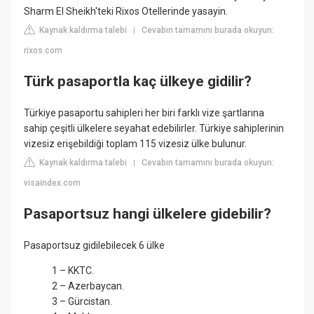
Sharm El Sheikh'teki Rixos Otellerinde yasayin.
Kaynak kaldırma talebi
Cevabın tamamını burada okuyun:
|
rixos.com
Türk pasaportla kaç ülkeye gidilir?
Türkiye pasaportu sahipleri her biri farklı vize şartlarına
sahip çeşitli ülkelere seyahat edebilirler. Türkiye sahiplerinin
vizesiz erişebildiği toplam 115 vizesiz ülke bulunur.
Kaynak kaldırma talebi
Cevabın tamamını burada okuyun:
|
visaindex.com
Pasaportsuz hangi ülkelere gidebilir?
Pasaportsuz gidilebilecek 6 ülke
1 – KKTC.
2 – Azerbaycan.
3 – Gürcistan.