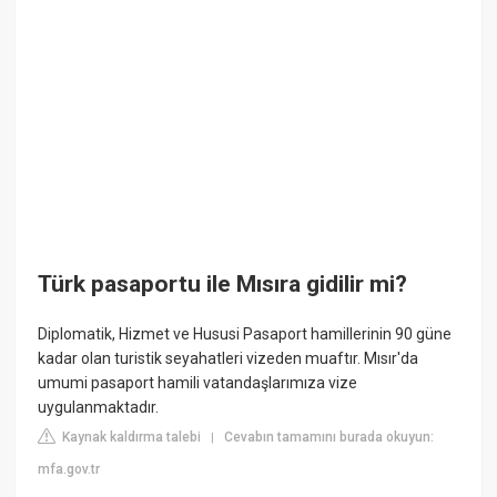
Türk pasaportu ile Mısıra gidilir mi?
Diplomatik, Hizmet ve Hususi Pasaport hamillerinin 90 güne
kadar olan turistik seyahatleri vizeden muaftır. Mısır'da
umumi pasaport hamili vatandaşlarımıza vize
uygulanmaktadır.
Kaynak kaldırma talebi
Cevabın tamamını burada okuyun:
|
mfa.gov.tr