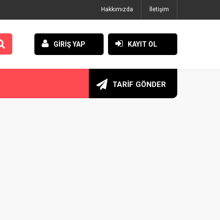
Hakkımızda
İletişim
GİRİŞ YAP
KAYIT OL
TARİF GÖNDER