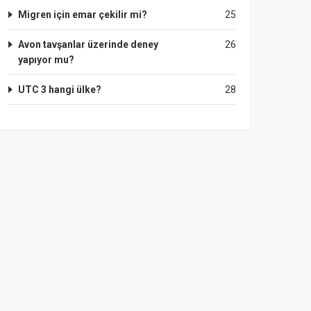
Migren için emar çekilir mi?
25
Avon tavşanlar üzerinde deney
26
yapıyor mu?
UTC 3 hangi ülke?
28