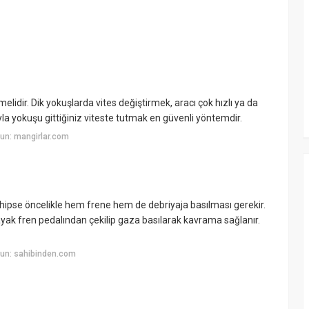
lidir. Dik yokuşlarda vites değiştirmek, aracı çok hızlı ya da
yla yokuşu gittiğiniz viteste tutmak en güvenli yöntemdir.
un: mangirlar.com
hipse öncelikle hem frene hem de debriyaja basılması gerekir.
ve ayak fren pedalından çekilip gaza basılarak kavrama sağlanır.
un: sahibinden.com