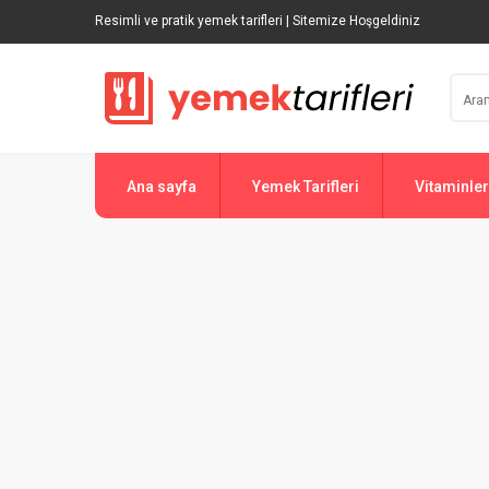
Resimli ve pratik yemek tarifleri | Sitemize Hoşgeldiniz
Ana sayfa
Yemek Tarifleri
Vitaminler