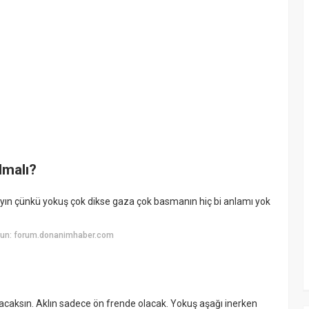
lmalı?
ayın çünkü yokuş çok dikse gaza çok basmanın hiç bi anlamı yok
yun: forum.donanimhaber.com
caksın. Aklın sadece ön frende olacak. Yokuş aşağı inerken