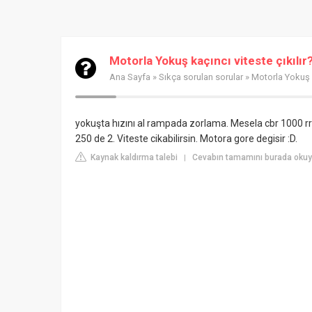
Motorla Yokuş kaçıncı viteste çıkılır
Ana Sayfa
»
Sıkça sorulan sorular
» Motorla Yokuş k
yokuşta hızını al rampada zorlama. Mesela cbr 1000 rr 
250 de 2. Viteste cikabilirsin. Motora gore degisir :D.
Kaynak kaldırma talebi
Cevabın tamamını burada okuyu
|