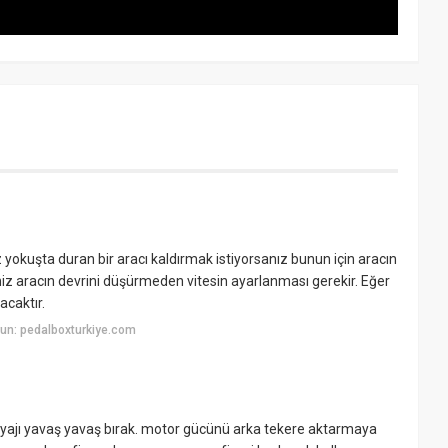
z yokuşta duran bir aracı kaldırmak istiyorsanız bunun için aracın
eniz aracın devrini düşürmeden vitesin ayarlanması gerekir. Eğer
acaktır.
un: pedalboxturkiye.com
iyajı yavaş yavaş bırak. motor gücünü arka tekere aktarmaya