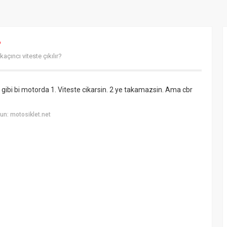
?
açıncı viteste çıkılır?
gibi bi motorda 1. Viteste cikarsin. 2 ye takamazsin. Ama cbr
n: motosiklet.net