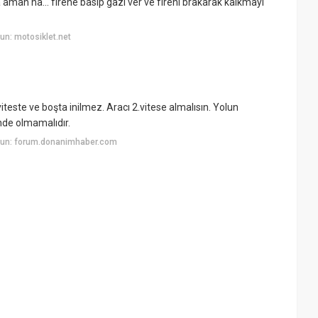
 aman ha... firene basıp gazı ver ve fireni brakarak kalkmayı
n: motosiklet.net
iteste ve boşta inilmez. Aracı 2.vitese almalısın. Yolun
nde olmamalıdır.
yun: forum.donanimhaber.com