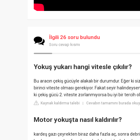
İlgili 26 soru bulundu
Soru cevap kısmı
Yokuş yukarı hangi vitesle çıkılır?
Bu aracın çekiş gücüyle alakalı bir durumdur. Eğer ki si
birinci viteste olması gerekiyor. Fakat seyir halindeys
ki çekiş gücü 2. viteste zorlanmıyorsa bu iyi bir tercih ol
Kaynak kaldırma talebi
Cevabın tamamını burada okuy
|
Motor yokuşta nasıl kaldırılır?
kardeş gazı çeyrekten biraz daha fazla aç, sonra debr