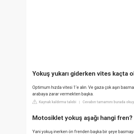
Yokuş yukarı giderken vites kaçta o
Optimum hızda vitesi 1'e alın. Ve gaza çok aşırı basm
arabaya zarar vermekten başka.
Kaynak kaldırma talebi
Cevabın tamamını burada oku
|
Motosiklet yokuş aşağı hangi fren?
Yani yokuş inerken ön frenden başka bir şeye basmaya