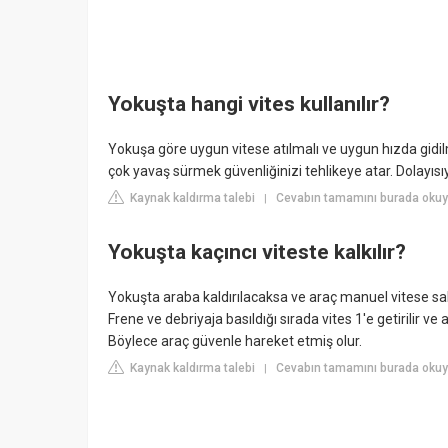
Yokuşta hangi vites kullanılır?
Yokuşa göre uygun vitese atılmalı ve uygun hızda gidilme
çok yavaş sürmek güvenliğinizi tehlikeye atar. Dolayısı
Kaynak kaldırma talebi
Cevabın tamamını burada okuy
|
Yokuşta kaçıncı viteste kalkılır?
Yokuşta araba kaldırılacaksa ve araç manuel vitese sa
Frene ve debriyaja basıldığı sırada vites 1'e getirilir 
Böylece araç güvenle hareket etmiş olur.
Kaynak kaldırma talebi
Cevabın tamamını burada okuy
|