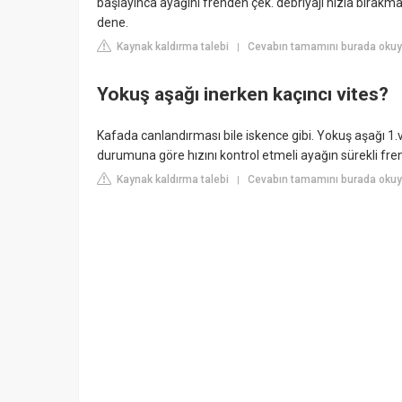
başlayınca ayağını frenden çek. debriyajı hızla bırakma
dene.
Kaynak kaldırma talebi
Cevabın tamamını burada okuyu
|
Yokuş aşağı inerken kaçıncı vites?
Kafada canlandırması bile iskence gibi. Yokuş aşağı 1.v
durumuna göre hızını kontrol etmeli ayağın sürekli fre
Kaynak kaldırma talebi
Cevabın tamamını burada oku
|