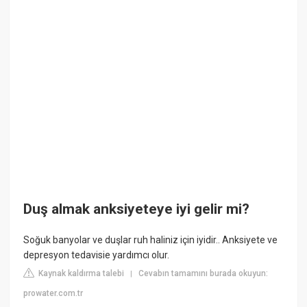
Duş almak anksiyeteye iyi gelir mi?
Soğuk banyolar ve duşlar ruh haliniz için iyidir.. Anksiyete ve
depresyon tedavisie yardımcı olur.
Kaynak kaldırma talebi
Cevabın tamamını burada okuyun:
|
prowater.com.tr