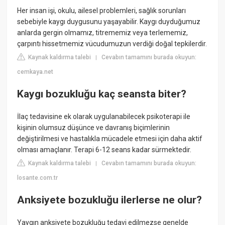
Her insan işi, okulu, ailesel problemleri, sağlık sorunları
sebebiyle kaygı duygusunu yaşayabilir. Kaygı duyduğumuz
anlarda gergin olmamız, titrememiz veya terlememiz,
çarpıntı hissetmemiz vücudumuzun verdiği doğal tepkilerdir.
Kaynak kaldırma talebi
Cevabın tamamını burada okuyun:
|
cemkaya.net
Kaygı bozukluğu kaç seansta biter?
İlaç tedavisine ek olarak uygulanabilecek psikoterapi ile
kişinin olumsuz düşünce ve davranış biçimlerinin
değiştirilmesi ve hastalıkla mücadele etmesi için daha aktif
olması amaçlanır. Terapi 6-12 seans kadar sürmektedir.
Kaynak kaldırma talebi
Cevabın tamamını burada okuyun:
|
losante.com.tr
Anksiyete bozukluğu ilerlerse ne olur?
Yaygın anksiyete bozukluğu tedavi edilmezse genelde