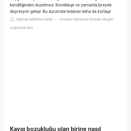
kendiliğinden düzelmez. Kronikleşir ve zamanla bireyde
depresyon gelişir. Bu durumda tedavisi daha da zorlaşır.
Kaynak kaldırma talebi
Cevabın tamamını burada okuyun:
|
ozguroner.dr.tr
Kaygı bozukluğu olan birine nasıl