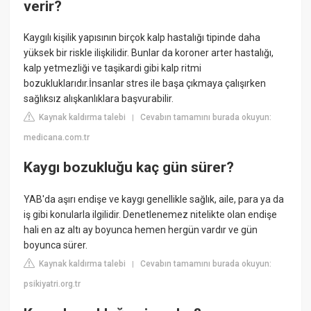
verir?
Kaygılı kişilik yapısının birçok kalp hastalığı tipinde daha
yüksek bir riskle ilişkilidir. Bunlar da koroner arter hastalığı,
kalp yetmezliği ve taşikardi gibi kalp ritmi
bozukluklarıdır.İnsanlar stres ile başa çıkmaya çalışırken
sağlıksız alışkanlıklara başvurabilir.
Kaynak kaldırma talebi
Cevabın tamamını burada okuyun:
|
medicana.com.tr
Kaygı bozukluğu kaç gün sürer?
YAB'da aşırı endişe ve kaygı genellikle sağlık, aile, para ya da
iş gibi konularla ilgilidir. Denetlenemez nitelikte olan endişe
hali en az altı ay boyunca hemen hergün vardır ve gün
boyunca sürer.
Kaynak kaldırma talebi
Cevabın tamamını burada okuyun:
|
psikiyatri.org.tr