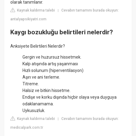
olarak tanımlanır.
Kaynak kaldırma talebi
Cevabın tamamını burada okuyun:
|
antalyapsikiyatri.com
Kaygı bozukluğu belirtileri nelerdir?
Anksiyete Belirtileri Nelerdir?
Gergin ve huzursuz hissetmek.
Kalp atışında artış yaşanması
Hızlı solunum (hiperventilasyon)
Aşırı ve ani terleme.
Titreme.
Halsiz ve bitkin hissetme.
Endişe ve korku dışında hiçbir olaya veya duyguya
odaklanamama.
Uykusuzluk.
Kaynak kaldırma talebi
Cevabın tamamını burada okuyun:
|
medicalpark.com.tr