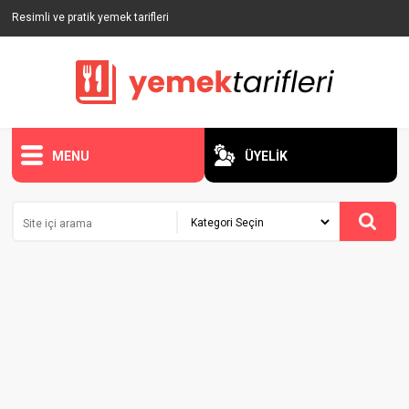
Resimli ve pratik yemek tarifleri
MENU
ÜYELİK