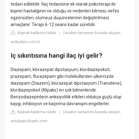
tedavi edilebilir. İlaç tedavisine ek olarak psikoterapi ile
kişinin hastalığının ne olduğu ve nedenleri bilmesi, nefes
egzersizleri, olumsuz düşüncelerinin değiştirilmesi
amaçlanır. Terapi 6-12 seans kadar sürebilir.
Kaynak kaldırma talebi
Cevabın tamamını burada okuyun:
|
acibadem.com.tr
Iç sıkıntısına hangi ilaç iyi gelir?
Diazepam, klorazepat dipotasyum, klordiazepoksit,
prazepam, flurazepam gibi moleküllerden ülkemizde
diazepam (Diazem), klorazepat dipotasyum (Tranxilene),
klordiazepoksit (Klipaks) en çok bilinenleridir.
Benzodiazepinlerin anksiyolitik etkileri oldukça güçlü olup
kaygı, inhibisyon ve kaçınma davranışını engellerler.
Kaynak kaldırma talebi
Cevabın tamamını burada okuyun:
|
antalyapsikiyatri.com