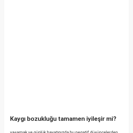
Kaygı bozukluğu tamamen iyileşir mi?
yaşamak ve günlük hayatınızda bu negatif düşüncelerden