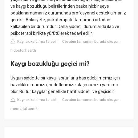
ve kaygı bozukluğu belirtilerinden başka hiçbir şeye
odaklanamamanız durumunda profesyonel destek almanız
gerekir. Anksiyete, psikoterapi ile tamamen ortadan
kalkabilen bir durumdur. Daha şiddetli durumlarda ilaç ve
psikoterapi birlikte yürütülerek tedavi edilir.
Kaynak kaldırma talebi
Cevabın tamamını burada okuyun:
|
hidoctor.health
Kaygı bozukluğu geçici mi?
Uygun şiddette bir kaygı, sorunlarla baş edebilmemiz için
hazırlıklı olmamıza, hedeflerimize ulaşmamıza yardımcı
olur. Bu tür kaygılar genellikle hafif şiddetli ve geçicidir.
Kaynak kaldırma talebi
Cevabın tamamını burada okuyun:
|
memorial.com.tr