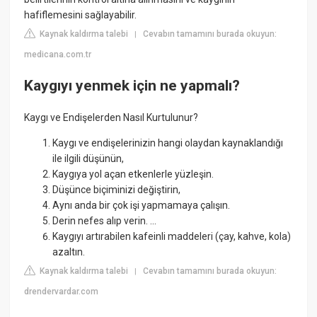
hafiflemesini sağlayabilir.
Kaynak kaldırma talebi
Cevabın tamamını burada okuyun:
|
medicana.com.tr
Kaygıyı yenmek için ne yapmalı?
Kaygı ve Endişelerden Nasıl Kurtulunur?
Kaygı ve endişelerinizin hangi olaydan kaynaklandığı
ile ilgili düşünün,
Kaygıya yol açan etkenlerle yüzleşin.
Düşünce biçiminizi değiştirin,
Aynı anda bir çok işi yapmamaya çalışın.
Derin nefes alıp verin. ...
Kaygıyı artırabilen kafeinli maddeleri (çay, kahve, kola)
azaltın.
Kaynak kaldırma talebi
Cevabın tamamını burada okuyun:
|
drendervardar.com