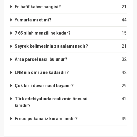
En hafif kahve hangisi?
21
Yumurta mı et mi?
44
7 65 silah menzili ne kadar?
15
Seyrek kelimesinin zıt anlamı nedir?
21
Arsa parsel nasıl bulunur?
32
LNB nin ömrü ne kadardır?
42
Çok kirli duvar nasıl boyanır?
29
Türk edebiyatında realizmin öncüsü
42
kimdir?
Freud psikanaliz kuramı nedir?
39