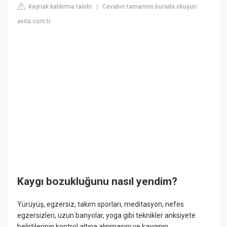
Kaynak kaldırma talebi
Cevabın tamamını burada okuyun:
|
avita.com.tr
Kaygı bozukluğunu nasıl yendim?
Yürüyüş, egzersiz, takım sporları, meditasyon, nefes
egzersizleri, uzun banyolar, yoga gibi teknikler anksiyete
belirtilerinin kontrol altına alınmasını ve kaygının