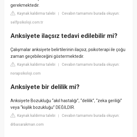
gerekmektedir.
Kaynak kaldırma talebi
Cevabın tamamını burada okuyun:
|
selfpsikoloji.com.tr
Anksiyete ilaçsız tedavi edilebilir mi?
Çalışmalar anksiyete belirtilerinin ilaçsız, psikoterapi ile çoğu
zaman geçebileceğini göstermektedir.
Kaynak kaldırma talebi
Cevabın tamamını burada okuyun:
|
norapsikoloji.com
Anksiyete bir delilik mi?
Anksiyete Bozukluğu “akıl hastalığı”, “delilik”, “zeka geriliği”
veya “kişilik bozukluğu” DEĞİLDİR.
Kaynak kaldırma talebi
Cevabın tamamını burada okuyun:
|
drbasarakman.com