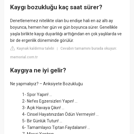
Kaygı bozukluğu kaç saat sürer?
Denetlenemez nitelikte olan bu endişe hali en az altı ay
boyunca, hemen her gün ve gün boyunca sürer. Genellikle
yaşla birlikte kaygı duyarlılığı arttığından en çok yaşlılarda ve
bir de ergenlik döneminde görülür.
Kaynak kaldırma talebi
Cevabın tamamını burada okuyun:
|
memorial.com.tr
Kaygıya ne iyi gelir?
Ne yapmalıyız? – Anksiyete Bozukluğu
1- Spor Yapın! ...
2- Nefes Egzersizleri Yapın! ...
3- Açık Havaya Çıkın! ...
4- Cinsel Hayatınızdan Ödün Vermeyin! ...
5- Bir Günlük Tutun! ...
6- Tamamlayıcı Tıptan Faydalanın! ...