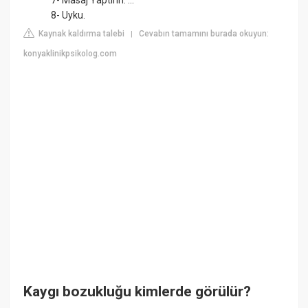
7- Masaj Yaptırın. ...
8- Uyku.
Kaynak kaldırma talebi
Cevabın tamamını burada okuyun:
|
konyaklinikpsikolog.com
Kaygı bozukluğu kimlerde görülür?