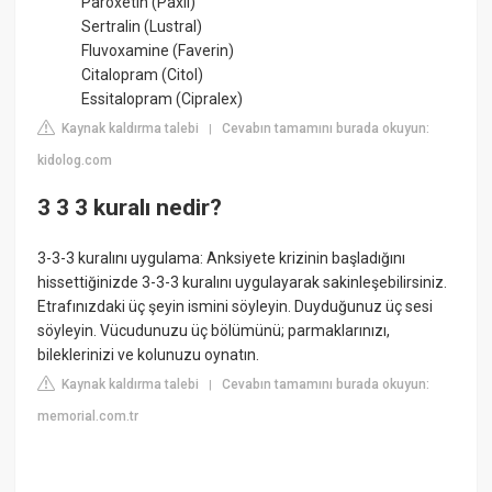
Paroxetin (Paxil)
Sertralin (Lustral)
Fluvoxamine (Faverin)
Citalopram (Citol)
Essitalopram (Cipralex)
Kaynak kaldırma talebi
Cevabın tamamını burada okuyun:
|
kidolog.com
3 3 3 kuralı nedir?
3-3-3 kuralını uygulama: Anksiyete krizinin başladığını
hissettiğinizde 3-3-3 kuralını uygulayarak sakinleşebilirsiniz.
Etrafınızdaki üç şeyin ismini söyleyin. Duyduğunuz üç sesi
söyleyin. Vücudunuzu üç bölümünü; parmaklarınızı,
bileklerinizi ve kolunuzu oynatın.
Kaynak kaldırma talebi
Cevabın tamamını burada okuyun:
|
memorial.com.tr