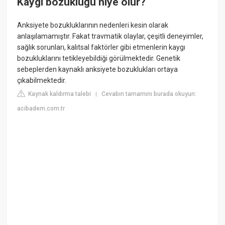
Kaygı bozukluğu niye olur?
Anksiyete bozukluklarının nedenleri kesin olarak
anlaşılamamıştır. Fakat travmatik olaylar, çeşitli deneyimler,
sağlık sorunları, kalıtsal faktörler gibi etmenlerin kaygı
bozukluklarını tetikleyebildiği görülmektedir. Genetik
sebeplerden kaynaklı anksiyete bozuklukları ortaya
çıkabilmektedir.
Kaynak kaldırma talebi
Cevabın tamamını burada okuyun:
|
acibadem.com.tr