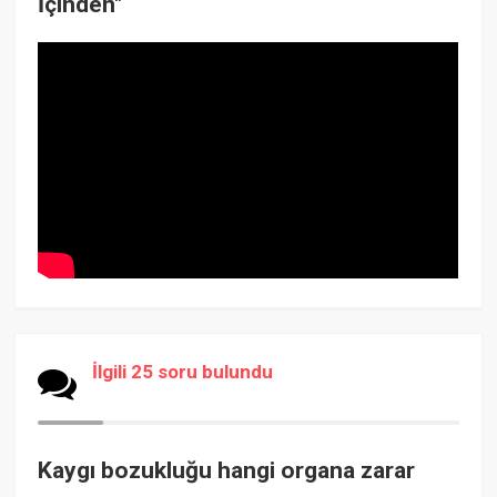
İçinden"
İlgili 25 soru bulundu
Kaygı bozukluğu hangi organa zarar