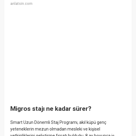
anlatsin.com
Migros stajı ne kadar sürer?
Smart Uzun Dönemli Staj Programı, akıl küpü genç
yeteneklerin mezun olmadan mesleki ve kişisel
yetkinliklerini geliştirme fırsatı bulduğu, 8 ay boyunca iş