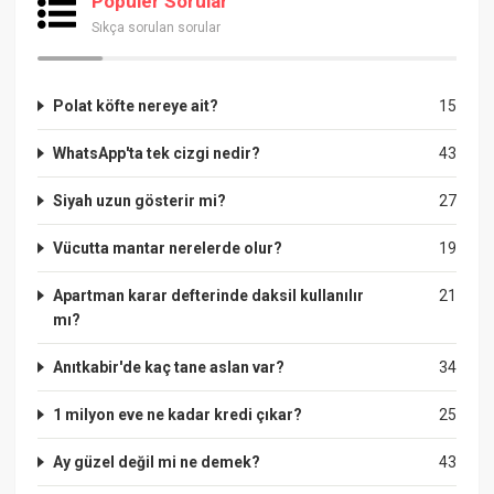
Popüler Sorular
Sıkça sorulan sorular
Polat köfte nereye ait?
15
WhatsApp'ta tek cizgi nedir?
43
Siyah uzun gösterir mi?
27
Vücutta mantar nerelerde olur?
19
Apartman karar defterinde daksil kullanılır
21
mı?
Anıtkabir'de kaç tane aslan var?
34
1 milyon eve ne kadar kredi çıkar?
25
Ay güzel değil mi ne demek?
43