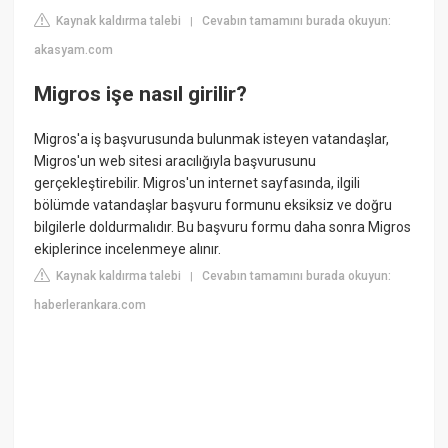
Kaynak kaldırma talebi
Cevabın tamamını burada okuyun:
|
akasyam.com
Migros işe nasıl girilir?
Migros'a iş başvurusunda bulunmak isteyen vatandaşlar,
Migros'un web sitesi aracılığıyla başvurusunu
gerçekleştirebilir. Migros'un internet sayfasında, ilgili
bölümde vatandaşlar başvuru formunu eksiksiz ve doğru
bilgilerle doldurmalıdır. Bu başvuru formu daha sonra Migros
ekiplerince incelenmeye alınır.
Kaynak kaldırma talebi
Cevabın tamamını burada okuyun:
|
haberlerankara.com