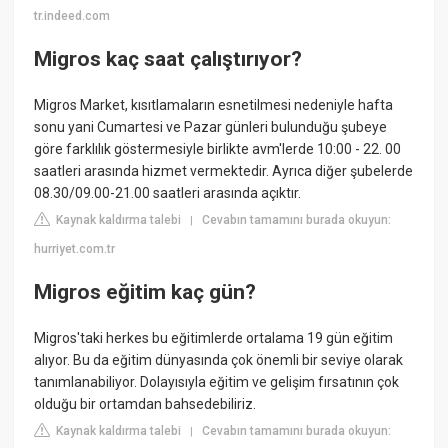
tr.indeed.com
Migros kaç saat çalıştırıyor?
Migros Market, kısıtlamaların esnetilmesi nedeniyle hafta
sonu yani Cumartesi ve Pazar günleri bulunduğu şubeye
göre farklılık göstermesiyle birlikte avm'lerde 10:00 - 22. 00
saatleri arasında hizmet vermektedir. Ayrıca diğer şubelerde
08.30/09.00-21.00 saatleri arasında açıktır.
Kaynak kaldırma talebi
Cevabın tamamını burada okuyun:
|
hurriyet.com.tr
Migros eğitim kaç gün?
Migros'taki herkes bu eğitimlerde ortalama 19 gün eğitim
alıyor. Bu da eğitim dünyasında çok önemli bir seviye olarak
tanımlanabiliyor. Dolayısıyla eğitim ve gelişim fırsatının çok
olduğu bir ortamdan bahsedebiliriz.
Kaynak kaldırma talebi
Cevabın tamamını burada okuyun:
|