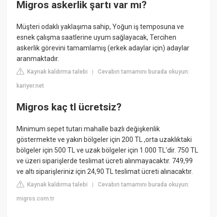
Migros askerlik şartı var mı?
Müşteri odaklı yaklaşıma sahip, Yoğun iş temposuna ve
esnek çalışma saatlerine uyum sağlayacak, Tercihen
askerlik görevini tamamlamış (erkek adaylar için) adaylar
aranmaktadır.
Kaynak kaldırma talebi
Cevabın tamamını burada okuyun:
|
kariyer.net
Migros kaç tl ücretsiz?
Minimum sepet tutarı mahalle bazlı değişkenlik
göstermekte ve yakın bölgeler için 200 TL ,orta uzaklıktaki
bölgeler için 500 TL ve uzak bölgeler için 1.000 TL'dir. 750 TL
ve üzeri siparişlerde teslimat ücreti alınmayacaktır. 749,99
ve altı siparişleriniz için 24,90 TL teslimat ücreti alınacaktır.
Kaynak kaldırma talebi
Cevabın tamamını burada okuyun:
|
migros.com.tr