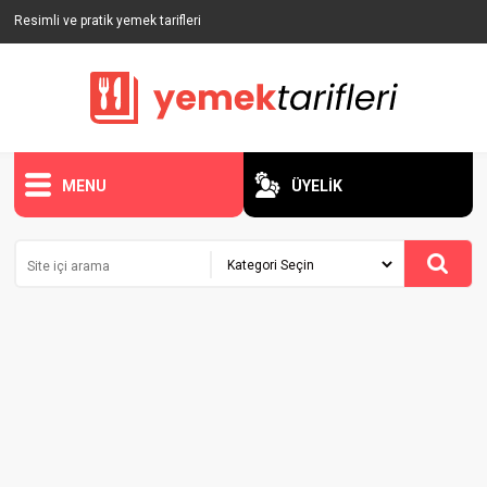
Resimli ve pratik yemek tarifleri
MENU
ÜYELİK