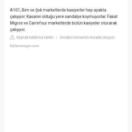
A101, Bim ve Şok marketlerde kasiyerler hep ayakta
çalışıyor. Kasanın olduğu yere sandalye koymuyorlar. Fakat
Migros ve Carrefour marketlerde bütün kasiyeler oturarak
çalışıyor.
Kaynak kaldırma talebi
Cevabın tamamını burada okuyun:
|
kizlarsoruyor.com