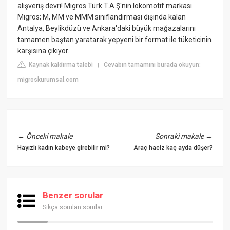
alışveriş devri! Migros Türk T.A.Ş'nin lokomotif markası
Migros; M, MM ve MMM sınıflandırması dışında kalan
Antalya, Beylikdüzü ve Ankara'daki büyük mağazalarını
tamamen baştan yaratarak yepyeni bir format ile tüketicinin
karşısına çıkıyor.
Kaynak kaldırma talebi
Cevabın tamamını burada okuyun:
|
migroskurumsal.com
←
Önceki makale
Sonraki makale
→
Hayızlı kadın kabeye girebilir mi?
Araç haciz kaç ayda düşer?
Benzer sorular
Sıkça sorulan sorular