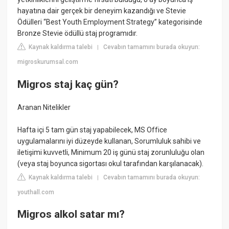
hayatına dair gerçek bir deneyim kazandığı ve Stevie
Ödülleri “Best Youth Employment Strategy” kategorisinde
Bronze Stevie ödüllü staj programıdır.
Kaynak kaldırma talebi
Cevabın tamamını burada okuyun:
|
migroskurumsal.com
Migros staj kaç gün?
Aranan Nitelikler
Hafta içi 5 tam gün staj yapabilecek, MS Office
uygulamalarını iyi düzeyde kullanan, Sorumluluk sahibi ve
iletişimi kuvvetli, Minimum 20 iş günü staj zorunluluğu olan
(veya staj boyunca sigortası okul tarafından karşılanacak).
Kaynak kaldırma talebi
Cevabın tamamını burada okuyun:
|
youthall.com
Migros alkol satar mı?