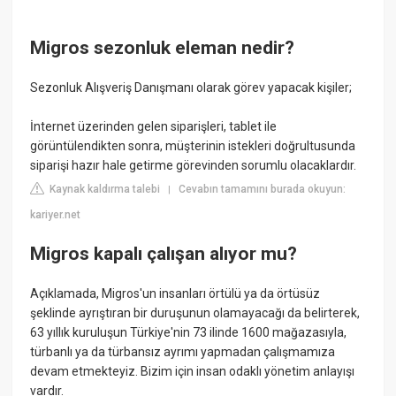
Migros sezonluk eleman nedir?
Sezonluk Alışveriş Danışmanı olarak görev yapacak kişiler;
İnternet üzerinden gelen siparişleri, tablet ile
görüntülendikten sonra, müşterinin istekleri doğrultusunda
siparişi hazır hale getirme görevinden sorumlu olacaklardır.
Kaynak kaldırma talebi
Cevabın tamamını burada okuyun:
|
kariyer.net
Migros kapalı çalışan alıyor mu?
Açıklamada, Migros'un insanları örtülü ya da örtüsüz
şeklinde ayrıştıran bir duruşunun olamayacağı da belirterek,
63 yıllık kuruluşun Türkiye'nin 73 ilinde 1600 mağazasıyla,
türbanlı ya da türbansız ayrımı yapmadan çalışmamıza
devam etmekteyiz. Bizim için insan odaklı yönetim anlayışı
vardır.