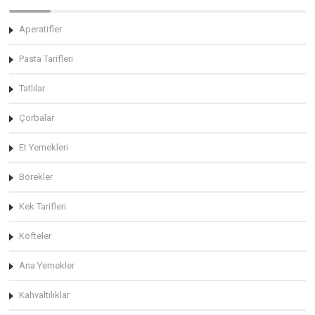
Aperatifler
Pasta Tarifleri
Tatlılar
Çorbalar
Et Yemekleri
Börekler
Kek Tarifleri
Köfteler
Ana Yemekler
Kahvaltılıklar