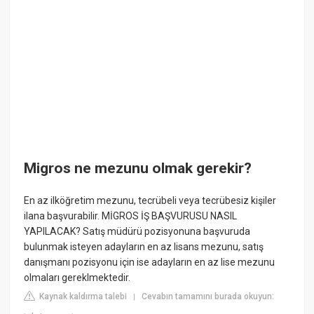
Migros ne mezunu olmak gerekir?
En az ilköğretim mezunu, tecrübeli veya tecrübesiz kişiler
ilana başvurabilir. MİGROS İŞ BAŞVURUSU NASIL
YAPILACAK? Satış müdürü pozisyonuna başvuruda
bulunmak isteyen adayların en az lisans mezunu, satış
danışmanı pozisyonu için ise adayların en az lise mezunu
olmaları gereklmektedir.
Kaynak kaldırma talebi
Cevabın tamamını burada okuyun:
|