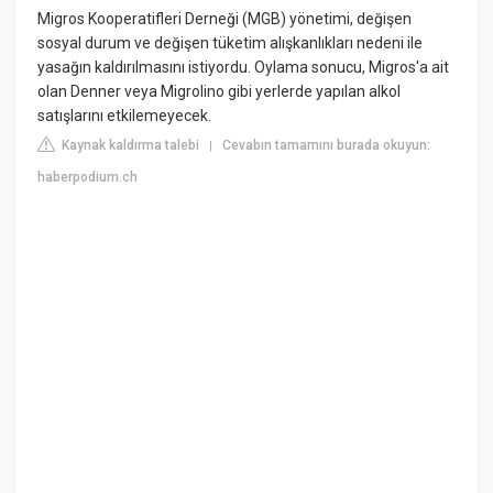
Migros Kooperatifleri Derneği (MGB) yönetimi, değişen
sosyal durum ve değişen tüketim alışkanlıkları nedeni ile
yasağın kaldırılmasını istiyordu. Oylama sonucu, Migros'a ait
olan Denner veya Migrolino gibi yerlerde yapılan alkol
satışlarını etkilemeyecek.
Kaynak kaldırma talebi
Cevabın tamamını burada okuyun:
|
haberpodium.ch