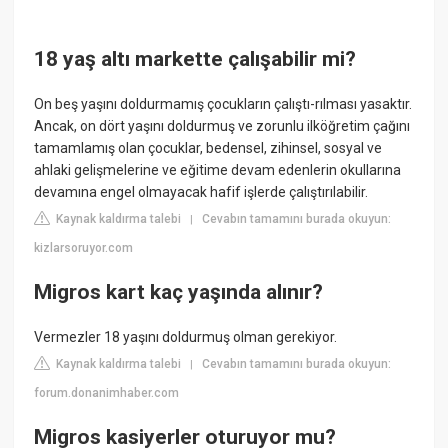
18 yaş altı markette çalışabilir mi?
On beş yaşını doldurmamış çocukların çalıştı-rılması yasaktır.
Ancak, on dört yaşını doldurmuş ve zorunlu ilköğretim çağını
tamamlamış olan çocuklar, bedensel, zihinsel, sosyal ve
ahlaki gelişmelerine ve eğitime devam edenlerin okullarına
devamına engel olmayacak hafif işlerde çalıştırılabilir.
Kaynak kaldırma talebi
Cevabın tamamını burada okuyun:
|
kizlarsoruyor.com
Migros kart kaç yaşında alınır?
Vermezler 18 yaşını doldurmuş olman gerekiyor.
Kaynak kaldırma talebi
Cevabın tamamını burada okuyun:
|
forum.donanimhaber.com
Migros kasiyerler oturuyor mu?