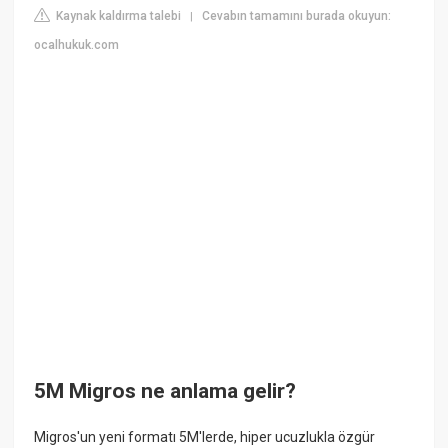
Kaynak kaldırma talebi
Cevabın tamamını burada okuyun:
|
ocalhukuk.com
5M Migros ne anlama gelir?
Migros'un yeni formatı 5M'lerde, hiper ucuzlukla özgür