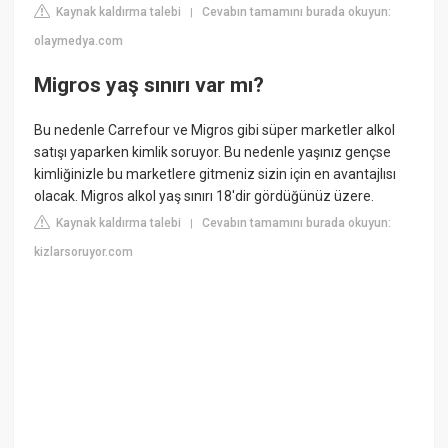
Kaynak kaldırma talebi
Cevabın tamamını burada okuyun:
|
olaymedya.com
Migros yaş sınırı var mı?
Bu nedenle Carrefour ve Migros gibi süper marketler alkol
satışı yaparken kimlik soruyor. Bu nedenle yaşınız gençse
kimliğinizle bu marketlere gitmeniz sizin için en avantajlısı
olacak. Migros alkol yaş sınırı 18'dir gördüğünüz üzere.
Kaynak kaldırma talebi
Cevabın tamamını burada okuyun:
|
kizlarsoruyor.com