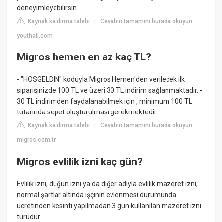
deneyimleyebilirsin.
Kaynak kaldırma talebi
Cevabın tamamını burada okuyun:
|
youthall.com
Migros hemen en az kaç TL?
- "HOSGELDIN" koduyla Migros Hemen'den verilecek ilk
siparişinizde 100 TL ve üzeri 30 TL indirim sağlanmaktadır. -
30 TL indirimden faydalanabilmek için , minimum 100 TL
tutarında sepet oluşturulması gerekmektedir.
Kaynak kaldırma talebi
Cevabın tamamını burada okuyun:
|
migros.com.tr
Migros evlilik izni kaç gün?
Evlilik izni, düğün izni ya da diğer adıyla evlilik mazeret izni,
normal şartlar altında işçinin evlenmesi durumunda
ücretinden kesinti yapılmadan 3 gün kullanılan mazeret izni
türüdür.