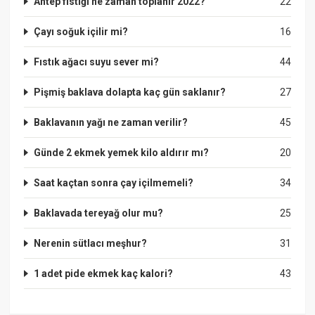
Antep fıstığı ne zaman toplanır 2022?
22
Çayı soğuk içilir mi?
16
Fıstık ağacı suyu sever mi?
44
Pişmiş baklava dolapta kaç gün saklanır?
27
Baklavanın yağı ne zaman verilir?
45
Günde 2 ekmek yemek kilo aldırır mı?
20
Saat kaçtan sonra çay içilmemeli?
34
Baklavada tereyağ olur mu?
25
Nerenin sütlacı meşhur?
31
1 adet pide ekmek kaç kalori?
43