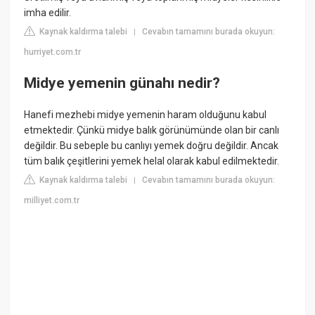
imha edilir.
Kaynak kaldırma talebi
Cevabın tamamını burada okuyun:
|
hurriyet.com.tr
Midye yemenin günahı nedir?
Hanefi mezhebi midye yemenin haram olduğunu kabul
etmektedir. Çünkü midye balık görünümünde olan bir canlı
değildir. Bu sebeple bu canlıyı yemek doğru değildir. Ancak
tüm balık çeşitlerini yemek helal olarak kabul edilmektedir.
Kaynak kaldırma talebi
Cevabın tamamını burada okuyun:
|
milliyet.com.tr