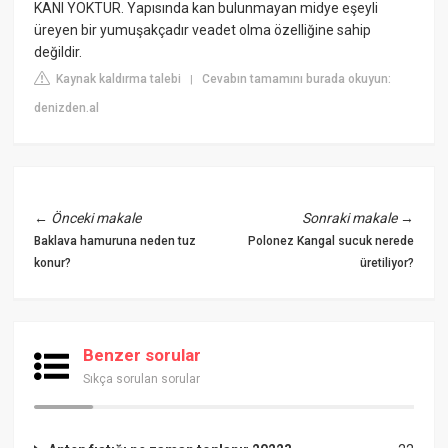
KANI YOKTUR. Yapısında kan bulunmayan midye eşeyli
üreyen bir yumuşakçadır veadet olma özelliğine sahip
değildir.
Kaynak kaldırma talebi
Cevabın tamamını burada okuyun:
|
denizden.al
←
Önceki makale
Sonraki makale
→
Baklava hamuruna neden tuz
Polonez Kangal sucuk nerede
konur?
üretiliyor?
Benzer sorular
Sıkça sorulan sorular