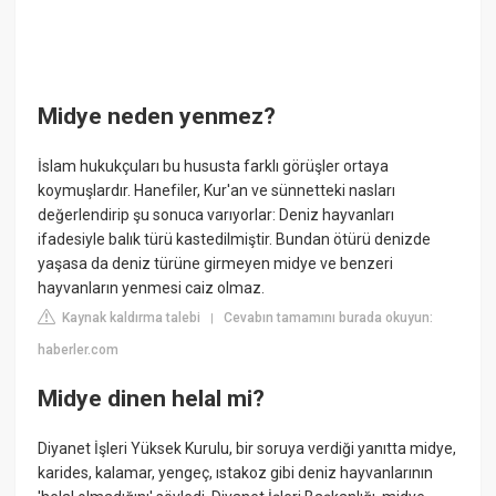
Midye neden yenmez?
İslam hukukçuları bu hususta farklı görüşler ortaya
koymuşlardır. Hanefiler, Kur'an ve sünnetteki nasları
değerlendirip şu sonuca varıyorlar: Deniz hayvanları
ifadesiyle balık türü kastedilmiştir. Bundan ötürü denizde
yaşasa da deniz türüne girmeyen midye ve benzeri
hayvanların yenmesi caiz olmaz.
Kaynak kaldırma talebi
Cevabın tamamını burada okuyun:
|
haberler.com
Midye dinen helal mi?
Diyanet İşleri Yüksek Kurulu, bir soruya verdiği yanıtta midye,
karides, kalamar, yengeç, ıstakoz gibi deniz hayvanlarının