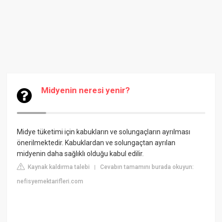
Midyenin neresi yenir?
Midye tüketimi için kabukların ve solungaçların ayrılması
önerilmektedir. Kabuklardan ve solungaçtan ayrılan
midyenin daha sağlıklı olduğu kabul edilir.
Kaynak kaldırma talebi
Cevabın tamamını burada okuyun:
|
nefisyemektarifleri.com