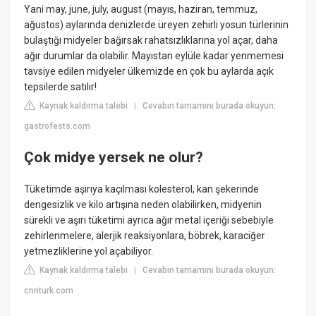
Yani may, june, july, august (mayıs, haziran, temmuz,
ağustos) aylarında denizlerde üreyen zehirli yosun türlerinin
bulaştığı midyeler bağırsak rahatsızlıklarına yol açar, daha
ağır durumlar da olabilir. Mayıstan eylüle kadar yenmemesi
tavsiye edilen midyeler ülkemizde en çok bu aylarda açık
tepsilerde satılır!
Kaynak kaldırma talebi
Cevabın tamamını burada okuyun:
|
gastrofests.com
Çok midye yersek ne olur?
Tüketimde aşırıya kaçılması kolesterol, kan şekerinde
dengesizlik ve kilo artışına neden olabilirken, midyenin
sürekli ve aşırı tüketimi ayrıca ağır metal içeriği sebebiyle
zehirlenmelere, alerjik reaksiyonlara, böbrek, karaciğer
yetmezliklerine yol açabiliyor.
Kaynak kaldırma talebi
Cevabın tamamını burada okuyun:
|
cnnturk.com