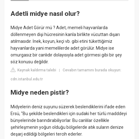
Adetli midye nasıl olur?
Midye Adet Görür mü ? Adet, memeli hayvanlarda
döllenmeyen dişi hücresinin kanla birlikte vücuttan dışarı
atılmasıdır. İnek, koyun, keçi vb. gibi etini tükettiğimiz
hayvanlarda yani memelilerde adet görülür. Midye ise
omurgasız bir canlıdır dolayısıyla adet görmesi gibi bir şey
söz konusu değildir.
Kaynak kaldırma talebi
Cevabın tamamını burada okuyun:
|
cdn.istanbul.edu.tr
Midye neden pistir?
Midyelerin deniz suyunu süzerek beslendiklerini ifade eden
Ersü, "Bu şekilde beslendikleri için sudaki her türlü madddeyi
bünyelerinde barındırabiliyorlar. Bu canlılar özellikle
şehirleşmenin yoğun olduğu bölgelerde atık suların denize
deşarj edildiği bölgeleri tercih ederler.