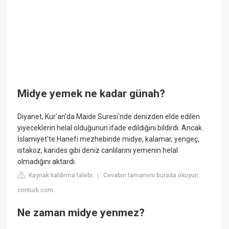
Midye yemek ne kadar günah?
Diyanet, Kur'an'da Maide Suresi'nde denizden elde edilen
yiyeceklerin helal olduğunun ifade edildiğini bildirdi. Ancak
İslamiyet'te Hanefi mezhebinde midye, kalamar, yengeç,
ıstakoz, karides gibi deniz canlılarını yemenin helal
olmadığını aktardı.
Kaynak kaldırma talebi
Cevabın tamamını burada okuyun:
|
cnnturk.com
Ne zaman midye yenmez?