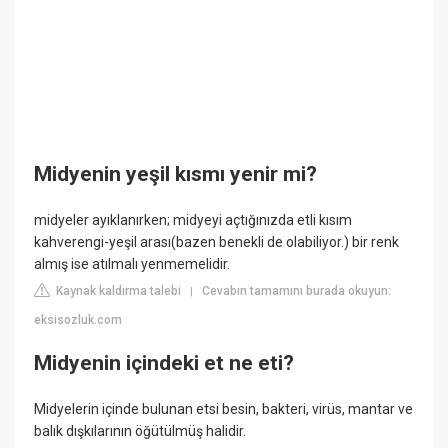
Midyenin yeşil kısmı yenir mi?
midyeler ayıklanırken; midyeyi açtığınızda etli kısım
kahverengi-yeşil arası(bazen benekli de olabiliyor.) bir renk
almış ise atılmalı yenmemelidir.
Kaynak kaldırma talebi
Cevabın tamamını burada okuyun:
|
eksisozluk.com
Midyenin içindeki et ne eti?
Midyelerin içinde bulunan etsi besin, bakteri, virüs, mantar ve
balık dışkılarının öğütülmüş halidir.