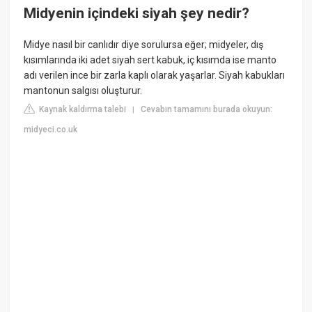
Midyenin içindeki siyah şey nedir?
Midye nasıl bir canlıdır diye sorulursa eğer; midyeler, dış
kısımlarında iki adet siyah sert kabuk, iç kısımda ise manto
adı verilen ince bir zarla kaplı olarak yaşarlar. Siyah kabukları
mantonun salgısı oluşturur.
Kaynak kaldırma talebi
Cevabın tamamını burada okuyun:
|
midyeci.co.uk