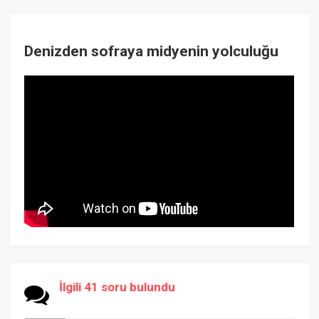
Denizden sofraya midyenin yolculuğu
İlgili 41 soru bulundu