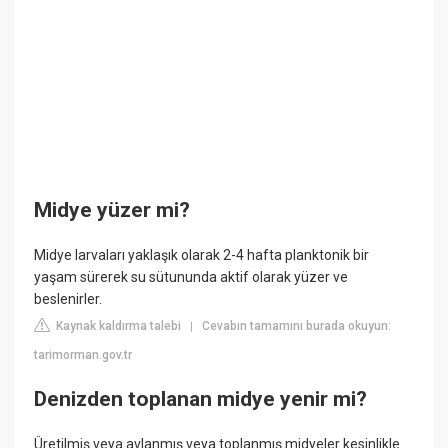
Midye yüzer mi?
Midye larvaları yaklaşık olarak 2-4 hafta planktonik bir
yaşam sürerek su sütununda aktif olarak yüzer ve
beslenirler.
Kaynak kaldırma talebi
Cevabın tamamını burada okuyun:
|
tarimorman.gov.tr
Denizden toplanan midye yenir mi?
Üretilmiş veya avlanmış veya toplanmış midyeler kesinlikle