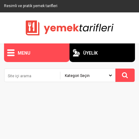
Resimli ve pratik yemek tarifleri
MENU
ÜYELİK