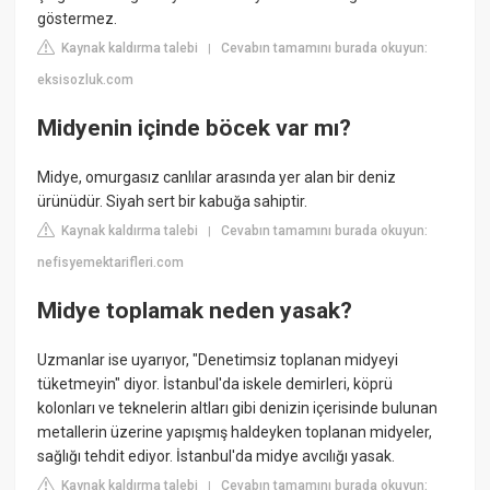
göstermez.
Kaynak kaldırma talebi
Cevabın tamamını burada okuyun:
|
eksisozluk.com
Midyenin içinde böcek var mı?
Midye, omurgasız canlılar arasında yer alan bir deniz
ürünüdür. Siyah sert bir kabuğa sahiptir.
Kaynak kaldırma talebi
Cevabın tamamını burada okuyun:
|
nefisyemektarifleri.com
Midye toplamak neden yasak?
Uzmanlar ise uyarıyor, "Denetimsiz toplanan midyeyi
tüketmeyin" diyor. İstanbul'da iskele demirleri, köprü
kolonları ve teknelerin altları gibi denizin içerisinde bulunan
metallerin üzerine yapışmış haldeyken toplanan midyeler,
sağlığı tehdit ediyor. İstanbul'da midye avcılığı yasak.
Kaynak kaldırma talebi
Cevabın tamamını burada okuyun:
|