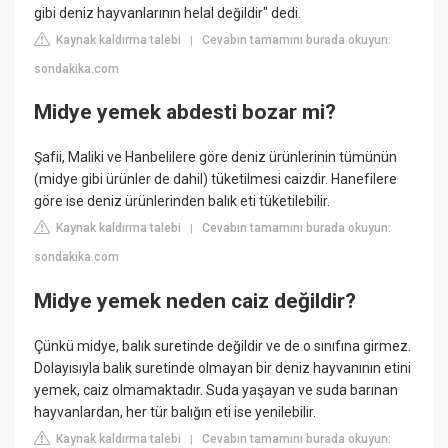
gibi deniz hayvanlarının helal değildir" dedi.
Kaynak kaldırma talebi
Cevabın tamamını burada okuyun:
|
sondakika.com
Midye yemek abdesti bozar mi?
Şafii, Maliki ve Hanbelilere göre deniz ürünlerinin tümünün
(midye gibi ürünler de dahil) tüketilmesi caizdir. Hanefilere
göre ise deniz ürünlerinden balık eti tüketilebilir.
Kaynak kaldırma talebi
Cevabın tamamını burada okuyun:
|
sondakika.com
Midye yemek neden caiz değildir?
Çünkü midye, balık suretinde değildir ve de o sınıfına girmez.
Dolayısıyla balık suretinde olmayan bir deniz hayvanının etini
yemek, caiz olmamaktadır. Suda yaşayan ve suda barınan
hayvanlardan, her tür balığın eti ise yenilebilir.
Kaynak kaldırma talebi
Cevabın tamamını burada okuyun:
|