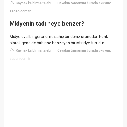
Kaynak kaldırma talebi
Cevabın tamamını burada okuyun:
|
sabah.com.tr
Midyenin tadı neye benzer?
Midye oval bir görünüme sahip bir deniz ürünüdür. Renk
olarak genelde birbirine benzeyen bir istiridye türüdür.
Kaynak kaldırma talebi
Cevabın tamamını burada okuyun:
|
sabah.com.tr