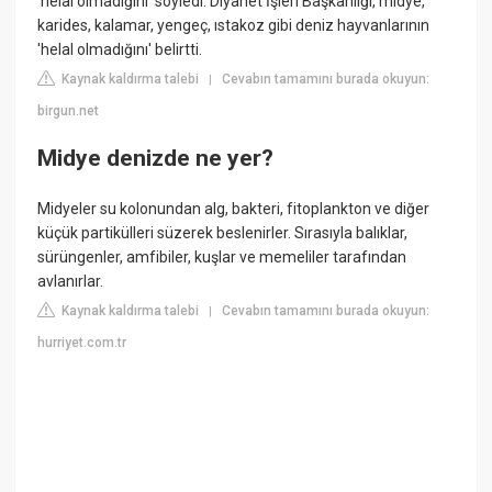
'helal olmadığını' söyledi. Diyanet İşleri Başkanlığı, midye,
karides, kalamar, yengeç, ıstakoz gibi deniz hayvanlarının
'helal olmadığını' belirtti.
Kaynak kaldırma talebi
Cevabın tamamını burada okuyun:
|
birgun.net
Midye denizde ne yer?
Midyeler su kolonundan alg, bakteri, fitoplankton ve diğer
küçük partikülleri süzerek beslenirler. Sırasıyla balıklar,
sürüngenler, amfibiler, kuşlar ve memeliler tarafından
avlanırlar.
Kaynak kaldırma talebi
Cevabın tamamını burada okuyun:
|
hurriyet.com.tr