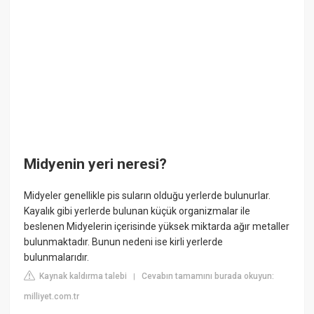
Midyenin yeri neresi?
Midyeler genellikle pis suların olduğu yerlerde bulunurlar.
Kayalık gibi yerlerde bulunan küçük organizmalar ile
beslenen Midyelerin içerisinde yüksek miktarda ağır metaller
bulunmaktadır. Bunun nedeni ise kirli yerlerde
bulunmalarıdır.
Kaynak kaldırma talebi
Cevabın tamamını burada okuyun:
|
milliyet.com.tr