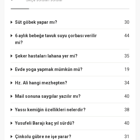
Süt göbek yapar mı?
30
6 aylık bebeğe tavuk suyu çorbası verilir
44
mi?
Şeker hastaları lahana yer mi?
35
Evde yoga yapmak mümkün mü?
19
Hz. Ali hangi mezhepten?
34
Mail sonuna saygılar yazılır mı?
40
Yassı kemiğin özellikleri nelerdir?
38
Yusufeli Barajı kaç yıl sürdü?
40
Çinkolu gübre ne işe yarar?
31