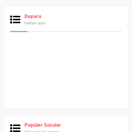
Duyuru
Reklam alanı
Popüler Sorular
Sıkça sorulan sorular