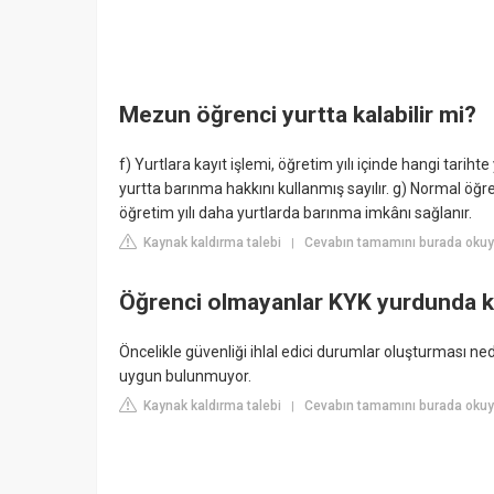
Mezun öğrenci yurtta kalabilir mi?
f) Yurtlara kayıt işlemi, öğretim yılı içinde hangi tarihte
yurtta barınma hakkını kullanmış sayılır. g) Normal ö
öğretim yılı daha yurtlarda barınma imkânı sağlanır.
Kaynak kaldırma talebi
Cevabın tamamını burada okuyu
|
Öğrenci olmayanlar KYK yurdunda ka
Öncelikle güvenliği ihlal edici durumlar oluşturması ne
uygun bulunmuyor.
Kaynak kaldırma talebi
Cevabın tamamını burada okuy
|