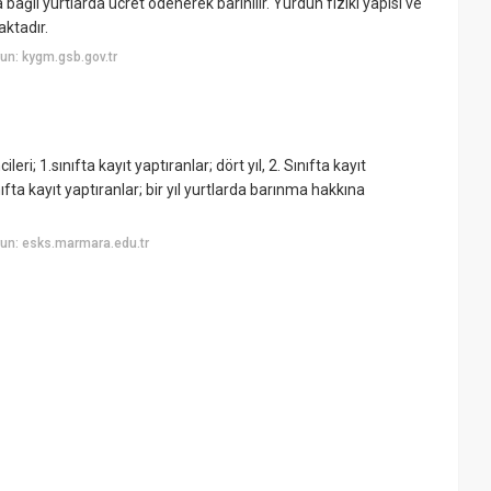
 yurtlarda ücret ödenerek barınılır. Yurdun fiziki yapısı ve
ktadır.
un: kygm.gsb.gov.tr
i; 1.sınıfta kayıt yaptıranlar; dört yıl, 2. Sınıfta kayıt
 Sınıfta kayıt yaptıranlar; bir yıl yurtlarda barınma hakkına
un: esks.marmara.edu.tr