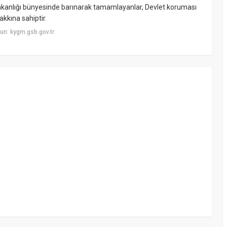
Bakanlığı bünyesinde barınarak tamamlayanlar, Devlet koruması
akkına sahiptir.
un: kygm.gsb.gov.tr