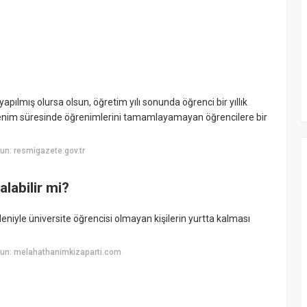
 yapılmış olursa olsun, öğretim yılı sonunda öğrenci bir yıllık
ğrenim süresinde öğrenimlerini tamamlayamayan öğrencilere bir
n: resmigazete.gov.tr
labilir mi?
deniyle üniversite öğrencisi olmayan kişilerin yurtta kalması
un: melahathanimkizaparti.com