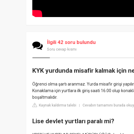
İlgili 42 soru bulundu
Soru cevap kısmı
KYK yurdunda misafir kalmak için n
Öğrenci olma şartı aranmaz. Yurda misafir girişi yapılır
Konaklama için yurtlara ilk giriş saati 16.00 olup kona
boşaltmalıdır.
Kaynak kaldırma talebi
Cevabın tamamını burada okuy
|
Lise devlet yurtları paralı mi?