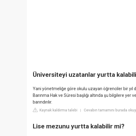
Üniversiteyi uzatanlar yurtta kalabil
Yani yönetmeliğe göre okulu uzayan öğrenciler bir yıl da
Barınma Hak ve Süresi başlığı altında şu bilgilere yer v
barındırılır.
Kaynak kaldırma talebi
Cevabın tamamını burada okuy
|
Lise mezunu yurtta kalabilir mi?