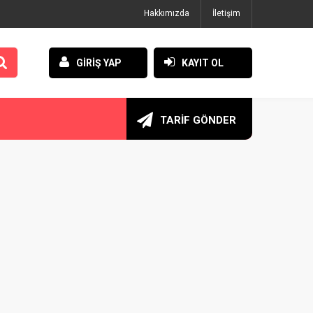
Hakkımızda
İletişim
GİRİŞ YAP
KAYIT OL
TARİF GÖNDER