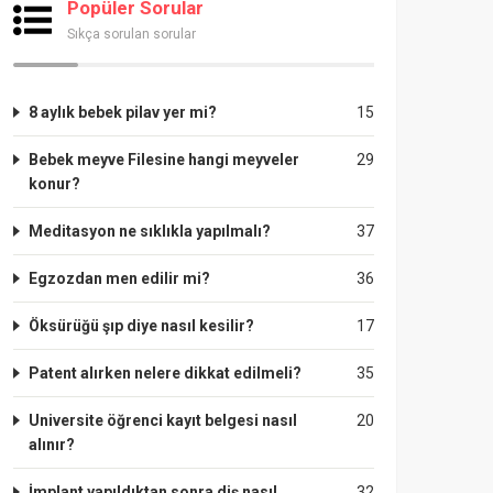
Popüler Sorular
Sıkça sorulan sorular
8 aylık bebek pilav yer mi?
15
Bebek meyve Filesine hangi meyveler
29
konur?
Meditasyon ne sıklıkla yapılmalı?
37
Egzozdan men edilir mi?
36
Öksürüğü şıp diye nasıl kesilir?
17
Patent alırken nelere dikkat edilmeli?
35
Universite öğrenci kayıt belgesi nasıl
20
alınır?
İmplant yapıldıktan sonra diş nasıl
32