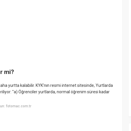
ir mi?
ha yurtta kalabilir. KYK'nın resmi internet sitesinde, Yurtlarda
eriliyor: "a) Öğrenciler yurtlarda, normal öğrenim süresi kadar
un: fotomac.com.tr