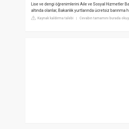
Lise ve dengi öğrenimlerini Aile ve Sosyal Hizmetler 
altında olanlar, Bakanlık yurtlarında ücretsiz barınma h
Kaynak kaldırma talebi
Cevabın tamamını burada okuy
|