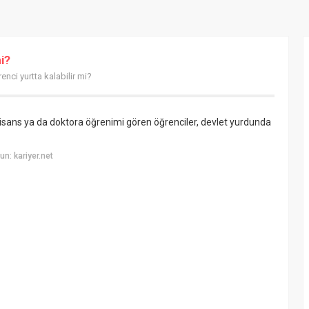
i?
nci yurtta kalabilir mi?
lisans ya da doktora öğrenimi gören öğrenciler, devlet yurdunda
n: kariyer.net