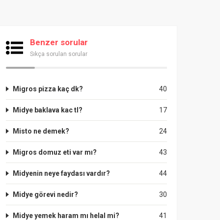
Benzer sorular
Sıkça sorulan sorular
Migros pizza kaç dk?
40
Midye baklava kac tl?
17
Misto ne demek?
24
Migros domuz eti var mı?
43
Midyenin neye faydası vardır?
44
Midye görevi nedir?
30
Midye yemek haram mı helal mi?
41