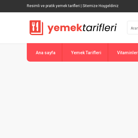
Resimli ve pratik yemek tarifleri | Sitemize Hoşgeldiniz
Ana sayfa
Yemek Tarifleri
Vitaminler