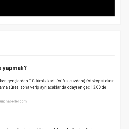
e yapmalı?
ken gençlerden T.C. kimlik kartı (nüfus cüzdanı) fotokopisi alınır.
klama süresi sona verip ayrılacaklar da odayı en geç 13.00'de
un: haberler.com