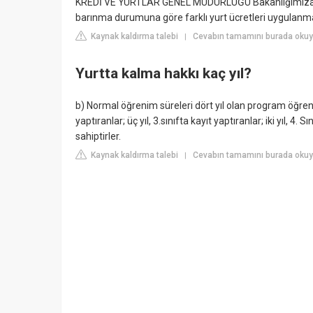
KREDİ VE YURTLAR GENEL MÜDÜRLÜĞÜ Bakanlığımıza bağlı
barınma durumuna göre farklı yurt ücretleri uygulanma
Kaynak kaldırma talebi
Cevabın tamamını burada okuy
|
Yurtta kalma hakkı kaç yıl?
b) Normal öğrenim süreleri dört yıl olan program öğrenciler
yaptıranlar; üç yıl, 3.sınıfta kayıt yaptıranlar; iki yıl, 4.
sahiptirler.
Kaynak kaldırma talebi
Cevabın tamamını burada okuy
|