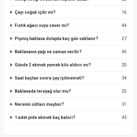
Çayı soğuk içilir mi?
16
Fıstık ağacı suyu sever mi?
44
Pişmiş baklava dolapta kaç gün saklanır?
27
Baklavanın yağı ne zaman verilir?
45
Günde 2 ekmek yemek kilo aldırır mı?
20
Saat kaçtan sonra çay içilmemeli?
34
Baklavada tereyağ olur mu?
25
Nerenin sütlacı meşhur?
31
1 adet pide ekmek kaç kalori?
43