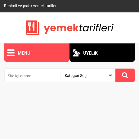
Resimli ve pratik yemek tarifleri
MENU
ÜYELİK