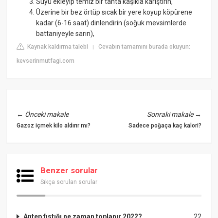
Suyu ekleyip temiz bir tahta kaşıkla karıştırın,
Üzerine bir bez örtüp sıcak bir yere koyup köpürene
kadar (6-16 saat) dinlendirin (soğuk mevsimlerde
battaniyeyle sarın),
Kaynak kaldırma talebi
Cevabın tamamını burada okuyun:
|
kevserinmutfagi.com
←
Önceki makale
Sonraki makale
→
Gazoz içmek kilo aldırır mı?
Sadece poğaça kaç kalori?
Benzer sorular
Sıkça sorulan sorular
Antep fıstığı ne zaman toplanır 2022?
22