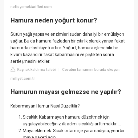
nefisyemektarifleri.com
Hamura neden yoğurt konur?
Sütün yağlı yapısı ve enzimleri sudan daha iyi bir emülsiyon
sağlar. Bu da hamura fazladan bir çıtırlık olarak yansır fakat
hamurda elastikiyeti artırır. Yoğurt, hamura işlenebilir bir
kıvam kazandırır fakat kabarmasını ve piştikten sonra
sertleşmesini etkiler.
Kaynak kaldırma talebi
Cevabın tamamını burada okuyun:
|
milliyet.com.tr
Hamurun mayası gelmezse ne yapılır?
Kabarmayan Hamur Nasıl Düzeltilir?
Sıcaklık: Kabarmayan hamuru düzeltmek için
uygulayabileceğiniz ilk adım, sıcaklığı arttırmaktır. ...
Maya eklemek: Sıcak ortam işe yaramadıysa, yeni bir
maya paketi açın. ...