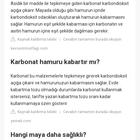
Asidik bir madde ile tepkimeye giden karbonat karbondioksit
açığa çıkarır. Mayada olduğu gibi hamurun içinde
karbondioksit odacıkları oluşturarak hamurun kabarmasını
sağlar. Hamurun eşit şekilde kabarması için karbonatın ve
asitin hamurun içine eşit şekilde dağılması gerekir.
Kaynak kaldırma talebi
Cevabın tamamını burada okuyun:
|
kevserinmutfagi.com
Karbonat hamuru kabartır mı?
Karbonat bu malzemelerle tepkimeye girerek karbondioksit
açığa çıkarır ve hamurunuzun kabarmasını sağlar. Evde
kabartma tozu olmadığı durumlarda karbonat kullanmak
isterseniz, tarifte yazan kabartma tozu oranı kadar
kullanmamaya özen gösterir.
Kaynak kaldırma talebi
Cevabın tamamını burada okuyun:
|
yemek.com
Hangi maya daha sağlıklı?