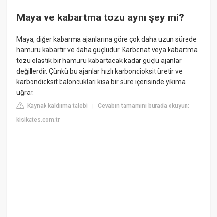
Maya ve kabartma tozu aynı şey mi?
Maya, diğer kabarma ajanlarına göre çok daha uzun sürede
hamuru kabartır ve daha güçlüdür. Karbonat veya kabartma
tozu elastik bir hamuru kabartacak kadar güçlü ajanlar
değillerdir. Çünkü bu ajanlar hızlı karbondioksit üretir ve
karbondioksit baloncukları kısa bir süre içerisinde yıkıma
uğrar.
Kaynak kaldırma talebi
Cevabın tamamını burada okuyun:
|
kisikates.com.tr