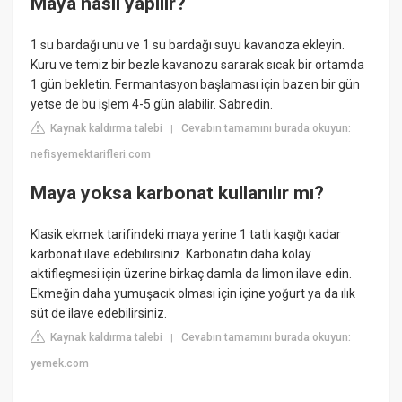
Maya nasıl yapılır?
1 su bardağı unu ve 1 su bardağı suyu kavanoza ekleyin.
Kuru ve temiz bir bezle kavanozu sararak sıcak bir ortamda
1 gün bekletin. Fermantasyon başlaması için bazen bir gün
yetse de bu işlem 4-5 gün alabilir. Sabredin.
Kaynak kaldırma talebi
Cevabın tamamını burada okuyun:
|
nefisyemektarifleri.com
Maya yoksa karbonat kullanılır mı?
Klasik ekmek tarifindeki maya yerine 1 tatlı kaşığı kadar
karbonat ilave edebilirsiniz. Karbonatın daha kolay
aktifleşmesi için üzerine birkaç damla da limon ilave edin.
Ekmeğin daha yumuşacık olması için içine yoğurt ya da ılık
süt de ilave edebilirsiniz.
Kaynak kaldırma talebi
Cevabın tamamını burada okuyun:
|
yemek.com