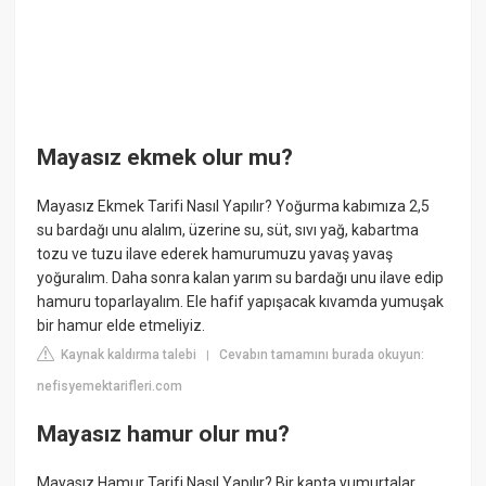
Mayasız ekmek olur mu?
Mayasız Ekmek Tarifi Nasıl Yapılır? Yoğurma kabımıza 2,5
su bardağı unu alalım, üzerine su, süt, sıvı yağ, kabartma
tozu ve tuzu ilave ederek hamurumuzu yavaş yavaş
yoğuralım. Daha sonra kalan yarım su bardağı unu ilave edip
hamuru toparlayalım. Ele hafif yapışacak kıvamda yumuşak
bir hamur elde etmeliyiz.
Kaynak kaldırma talebi
Cevabın tamamını burada okuyun:
|
nefisyemektarifleri.com
Mayasız hamur olur mu?
Mayasız Hamur Tarifi Nasıl Yapılır? Bir kapta yumurtalar,