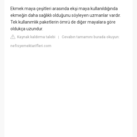
Ekmek maya çeşitleri arasında ekşi maya kullanıldığında
ekmeğin daha sağlıklı olduğunu söyleyen uzmanlar vardır.
Tek kullanımlık paketlerin ömrü de diğer mayalara göre
oldukça uzundur.
Kaynak kaldırma talebi
Cevabın tamamını burada okuyun:
|
nefisyemektarifleri.com