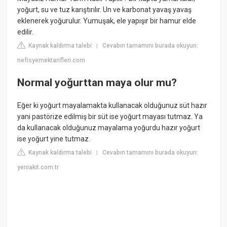
yoğurt, su ve tuz karıştırılır. Un ve karbonat yavaş yavaş
eklenerek yoğurulur. Yumuşak, ele yapışır bir hamur elde
edilir.
Kaynak kaldırma talebi
Cevabın tamamını burada okuyun:
|
nefisyemektarifleri.com
Normal yoğurttan maya olur mu?
Eğer ki yoğurt mayalamakta kullanacak olduğunuz süt hazır
yani pastörize edilmiş bir süt ise yoğurt mayası tutmaz. Ya
da kullanacak olduğunuz mayalama yoğurdu hazır yoğurt
ise yoğurt yine tutmaz.
Kaynak kaldırma talebi
Cevabın tamamını burada okuyun:
|
yeniakit.com.tr