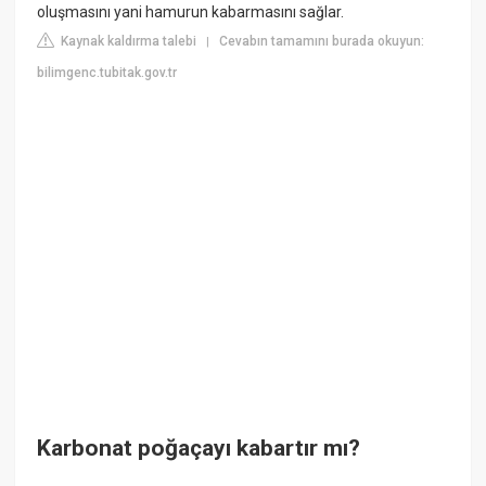
oluşmasını yani hamurun kabarmasını sağlar.
Kaynak kaldırma talebi
Cevabın tamamını burada okuyun:
|
bilimgenc.tubitak.gov.tr
Karbonat poğaçayı kabartır mı?