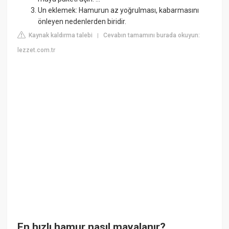
Un eklemek: Hamurun az yoğrulması, kabarmasını
önleyen nedenlerden biridir.
Kaynak kaldırma talebi
Cevabın tamamını burada okuyun:
|
lezzet.com.tr
En hızlı hamur nasıl mayalanır?