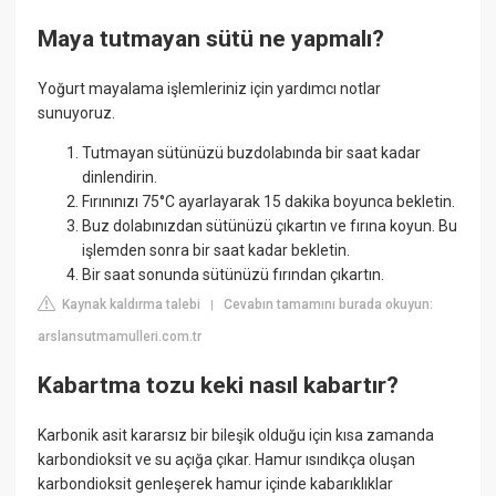
Maya tutmayan sütü ne yapmalı?
Yoğurt mayalama işlemleriniz için yardımcı notlar
sunuyoruz.
Tutmayan sütünüzü buzdolabında bir saat kadar
dinlendirin.
Fırınınızı 75°C ayarlayarak 15 dakika boyunca bekletin.
Buz dolabınızdan sütünüzü çıkartın ve fırına koyun. Bu
işlemden sonra bir saat kadar bekletin.
Bir saat sonunda sütünüzü fırından çıkartın.
Kaynak kaldırma talebi
Cevabın tamamını burada okuyun:
|
arslansutmamulleri.com.tr
Kabartma tozu keki nasıl kabartır?
Karbonik asit kararsız bir bileşik olduğu için kısa zamanda
karbondioksit ve su açığa çıkar. Hamur ısındıkça oluşan
karbondioksit genleşerek hamur içinde kabarıklıklar