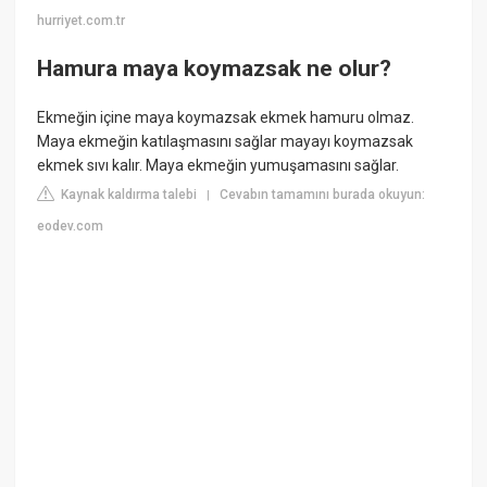
hurriyet.com.tr
Hamura maya koymazsak ne olur?
Ekmeğin içine maya koymazsak ekmek hamuru olmaz.
Maya ekmeğin katılaşmasını sağlar mayayı koymazsak
ekmek sıvı kalır. Maya ekmeğin yumuşamasını sağlar.
Kaynak kaldırma talebi
Cevabın tamamını burada okuyun:
|
eodev.com