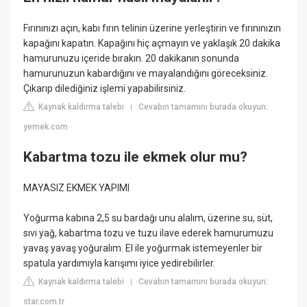
Fırınınızı açın, kabı fırın telinin üzerine yerleştirin ve fırınınızın
kapağını kapatın. Kapağını hiç açmayın ve yaklaşık 20 dakika
hamurunuzu içeride bırakın. 20 dakikanın sonunda
hamurunuzun kabardığını ve mayalandığını göreceksiniz.
Çıkarıp dilediğiniz işlemi yapabilirsiniz.
Kaynak kaldırma talebi
Cevabın tamamını burada okuyun:
|
yemek.com
Kabartma tozu ile ekmek olur mu?
MAYASIZ EKMEK YAPIMI
Yoğurma kabına 2,5 su bardağı unu alalım, üzerine su, süt,
sıvı yağ, kabartma tozu ve tuzu ilave ederek hamurumuzu
yavaş yavaş yoğuralım. El ile yoğurmak istemeyenler bir
spatula yardımıyla karışımı iyice yedirebilirler.
Kaynak kaldırma talebi
Cevabın tamamını burada okuyun:
|
star.com.tr