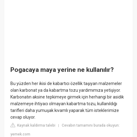
Pogacaya maya yerine ne kullanılır?
Bu yüzden her ikisi de kabartıcı özellik taşıyan malzemeler
olan karbonat ya da kabartma tozu yardımımıza yetişiyor.
Karbonatın aksine tepkimeye girmek için herhangi bir asidik
malzemeye ihtiyacı olmayan kabartma tozu, kullanıldığı
tarifleri daha yumuşak kıvamlı yaparak tüm isteklerimize
cevap oluyor.
Kaynak kaldırma talebi
Cevabın tamamını burada okuyun:
|
yemek.com