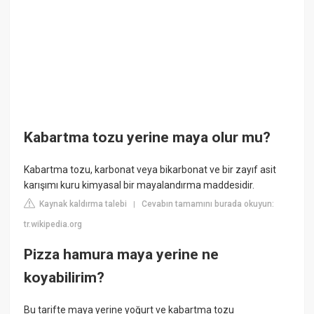
Kabartma tozu yerine maya olur mu?
Kabartma tozu, karbonat veya bikarbonat ve bir zayıf asit
karışımı kuru kimyasal bir mayalandırma maddesidir.
Kaynak kaldırma talebi
Cevabın tamamını burada okuyun:
|
tr.wikipedia.org
Pizza hamura maya yerine ne
koyabilirim?
Bu tarifte maya yerine yoğurt ve kabartma tozu